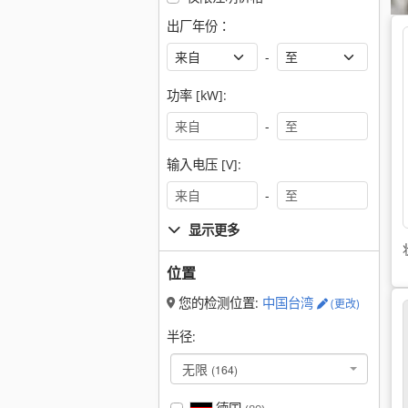
出厂年份：
-
功率 [kW]:
-
输入电压 [V]:
-
显示更多
位置
您的检测位置:
中国台湾
(更改)
半径:
无限
(164)