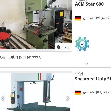
ACM
Star 600
Egenhofen
9,423 k
1
/
5
状况:
二手
, 制造年份:
1997
,
带锯
Socomec-Italy
S
Egenhofen
9,423 k