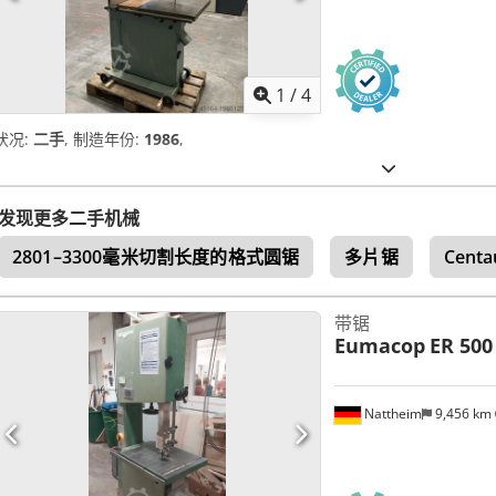
1
/
4
状况:
二手
, 制造年份:
1986
,
发现更多二手机械
2801–3300毫米切割长度的格式圆锯
多片锯
Centa
带锯
Eumacop
ER 500
Nattheim
9,456 km