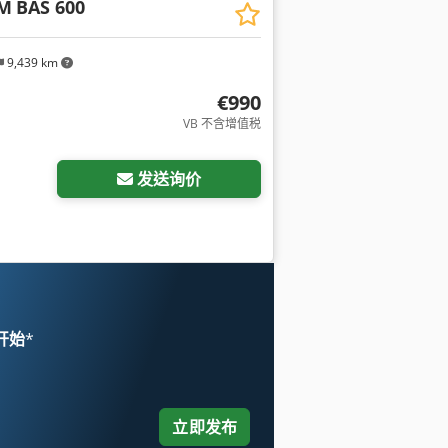
UM
BAS 600
9,439 km
€990
VB 不含增值税
发送询价
 开始
*
立即发布