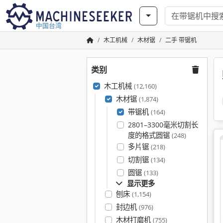
中国台湾
木工机械
木材锯
二手 带锯机
类别
木工机械
(12,160)
木材锯
(1,874)
带锯机
(164)
2801–3300毫米切割长
度的格式圆锯
(248)
多片锯
(218)
切割锯
(134)
圆锯
(133)
显示更多
刨床
(1,154)
封边机
(976)
木材打磨机
(755)