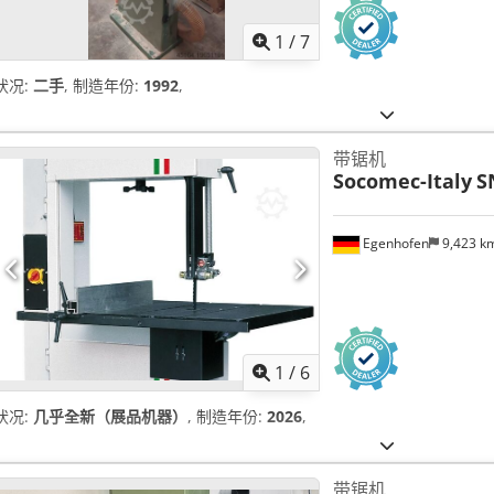
1
/
7
状况:
二手
, 制造年份:
1992
,
带锯机
Socomec-Italy
S
Egenhofen
9,423 k
1
/
6
状况:
几乎全新（展品机器）
, 制造年份:
2026
,
带锯机