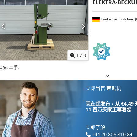
ELEKTRA-BECK
Tauberbischofsheim
1
/
3
状况:
二手
,
立即出售 带锯机
现在起发布，从 €4.49
11 百万买家
正等着您
立即了解
+44 20 806 810 84