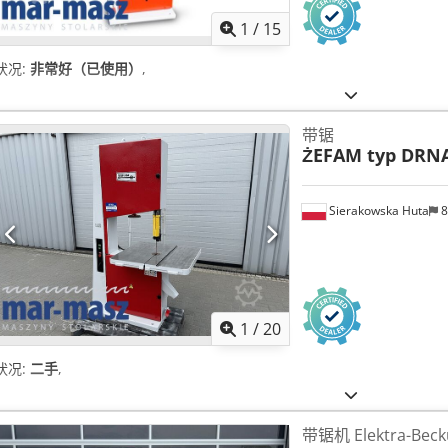
1
/
15
状况:
非常好（已使用）
,
带锯
ŻEFAM typ DRNA
Sierakowska Huta
8
1
/
20
状况:
二手
,
带锯机 Elektra-Beck