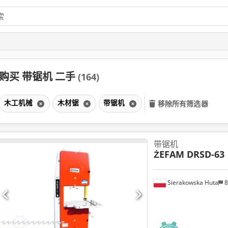
购买 带锯机 二手
(164)
木工机械
木材锯
带锯机
移除所有筛选器
带锯机
ŻEFAM DRSD-63
Sierakowska Huta
8