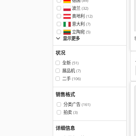
德国
(89)
波兰
(32)
奥地利
(12)
意大利
(7)
立陶宛
(5)
显示更多
状况
全新
(51)
Panhans 621
Panhans 261
Panhans 1533
展品机
(7)
二手
(106)
销售格式
分类广告
(161)
拍卖
(3)
详细信息