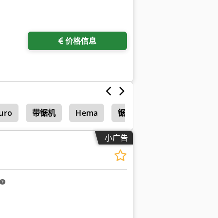
价格信息
uro
带锯机
Hema
锯机
小广告