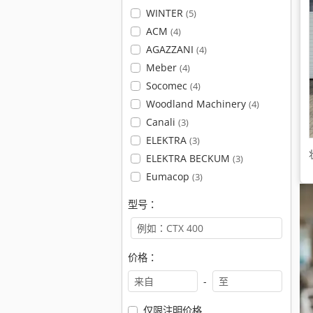
WINTER
(5)
ACM
(4)
AGAZZANI
(4)
Meber
(4)
Socomec
(4)
Woodland Machinery
(4)
Canali
(3)
ELEKTRA
(3)
ELEKTRA BECKUM
(3)
Eumacop
(3)
型号：
价格：
-
仅限注明价格