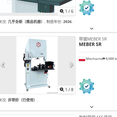
1
/
6
状况:
几乎全新（展品机器）
, 制造年份:
2026
,
带锯MEBER SR
MEBER
SR
Miechucino
8,688 
1
/
8
状况:
非常好（已使用）
,