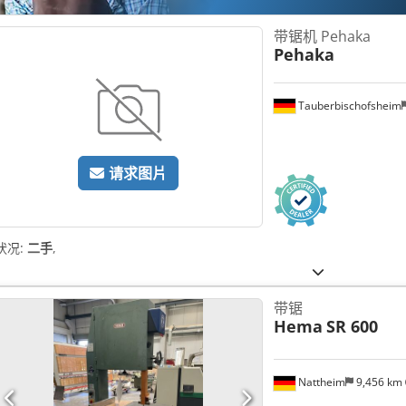
带锯机 Pehaka
Pehaka
Tauberbischofsheim
请求图片
状况:
二手
,
带锯
Hema
SR 600
Nattheim
9,456 km