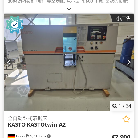
200421-16/0
, 功能:
完全功能
, 总重量:
1,500 千克
, 带锯条长度:
4,640 毫米
, 带锯条宽度:
34 毫米
,
小广告
1
/
34
全自动卧式带锯床
KASTO
KASTOtwin A2
€7,900
Börde
9,210 km