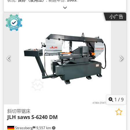
小广告
1
/
9
斜切带锯床
JLH saws
S-6240 DM
Strassberg
9,557 km