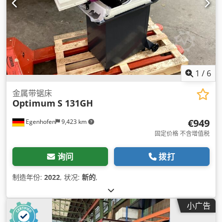
1
/
6
金属带锯床
Optimum
S 131GH
€949
Egenhofen
9,423 km
固定价格 不含增值税
询问
拨打
制造年份:
2022
, 状况:
新的
,
小广告