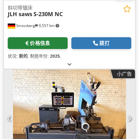
斜切带锯床
JLH saws
S-230M NC
Strassberg
9,557 km
价格信息
拨打
状况:
新的
, 制造年份:
2025
,
小广告