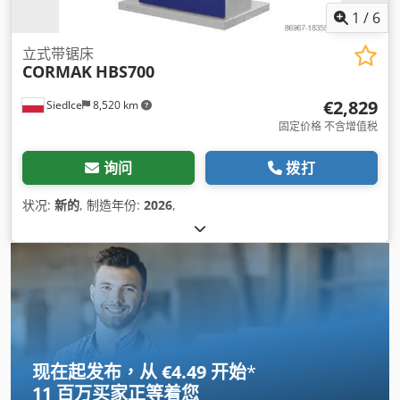
1
/
6
立式带锯床
CORMAK
HBS700
€2,829
Siedlce
8,520 km
固定价格 不含增值税
询问
拨打
状况:
新的
, 制造年份:
2026
,
现在起发布，从 €4.49 开始
*
11 百万买家
正等着您