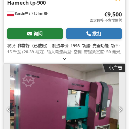
Hamech
tp-900
€9,500
Karsin
8,715 km
固定价格 不含增值税
询问
拨打
状况:
非常好（已使用）
, 制造年份:
1998
, 功能:
完全功能
, 功率:
15 千瓦 (20.39 马力)
, 输入电流类型:
空调
, 带锯条宽度:
50 毫米
,
小广告