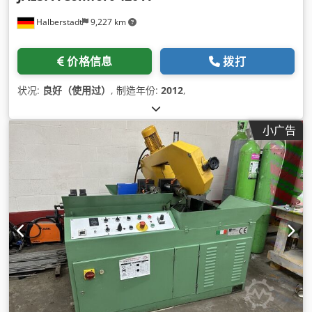
Halberstadt
9,227 km
价格信息
拨打
状况:
良好（使用过）
, 制造年份:
2012
,
小广告