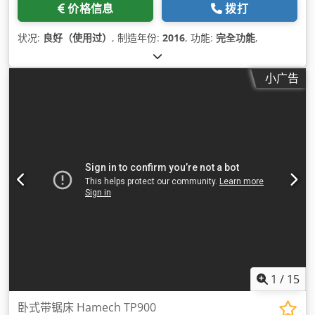
价格信息
拨打
状况:
良好（使用过）
, 制造年份:
2016
, 功能:
完全功能
,
小广告
1
/
15
卧式带锯床 Hamech TP900