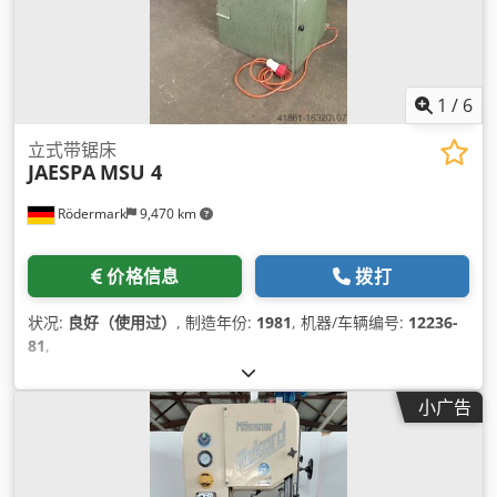
1
/
6
立式带锯床
JAESPA
MSU 4
Rödermark
9,470 km
价格信息
拨打
状况:
良好（使用过）
, 制造年份:
1981
, 机器/车辆编号:
12236-
81
,
小广告