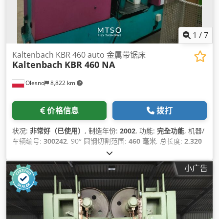
1
/
7
Kaltenbach KBR 460 auto 金属带锯床
Kaltenbach
KBR 460 NA
Olesno
8,822 km
价格信息
拨打
状况:
非常好（已使用）
, 制造年份:
2002
, 功能:
完全功能
, 机器/
车辆编号:
300242
, 90° 圆钢切割范围:
460 毫米
, 总长度:
2,320
毫米
, 总高度:
2,570 毫米
, 总宽度:
3,660 毫米
, 总重量:
7,500 千
克
, 90°下方钢的切割范围:
600,460 毫米
, 切削直径:
460 毫米
, 空
小广告
间需求 长度:
2,570 毫米
, 所需宽度:
3,660 毫米
, 切割长度（最
大）:
9,999 毫米
, 作业高度:
720 毫米
, 节长（最大）:
9,999 毫
米
, 段长（最小）:
8 毫米
, 冷却液泵功率:
180 瓦特
, 锯驱动装置:
9,200 瓦特
, 开口宽度:
600 毫米
, 带锯条宽度:
54 毫米
, 带锯条长
度:
7,470 毫米
, 附加设备功能:
prędkość obrotowa