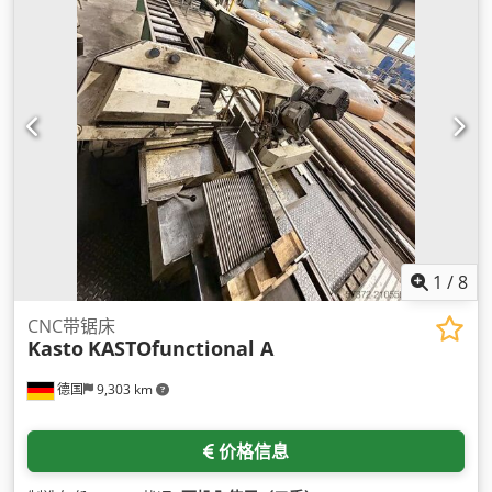
1
/
8
CNC带锯床
Kasto
KASTOfunctional A
德国
9,303 km
价格信息