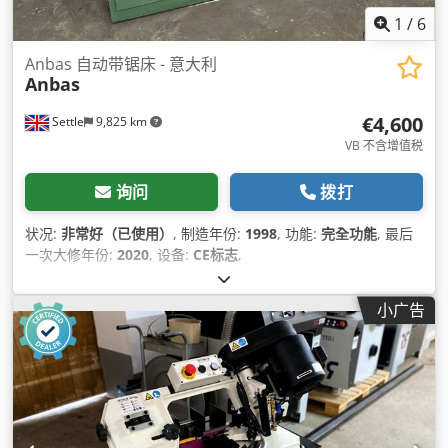
1
/
6
Anbas 自动带锯床 - 意大利
Anbas
€4,600
Settle
9,825 km
VB 不含增值税
询问
拨打
状况:
非常好（已使用）
, 制造年份:
1998
, 功能:
完全功能
, 最后
一次大修年份:
2020
, 设备:
CE标志
,
小广告