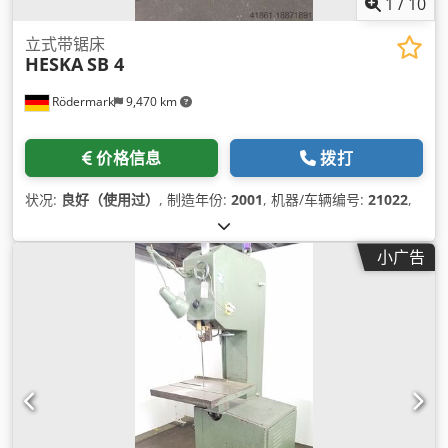
1
/
10
立式带锯床
HESKA
SB 4
Rödermark
9,470 km
价格信息
拨打
状况:
良好（使用过）
, 制造年份:
2001
, 机器/车辆编号:
21022
,
小广告