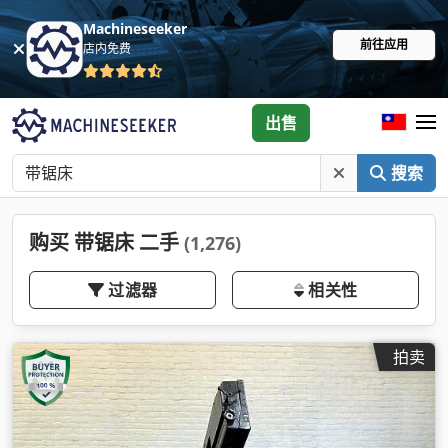
Machineseeker
前往应用
店内免费
出售
搜索
购买 带锯床 二手
(1,276)
过滤器
相关性
拍卖