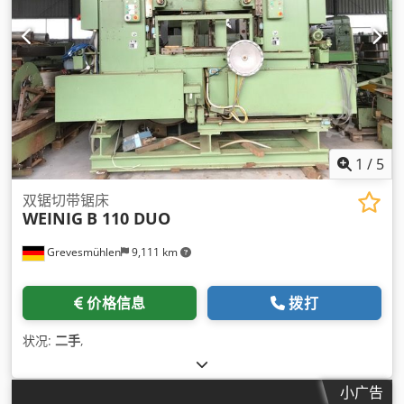
bezstopniowo regulowana
,
1
/
5
双锯切带锯床
WEINIG
B 110 DUO
Grevesmühlen
9,111 km
价格信息
拨打
状况:
二手
,
小广告