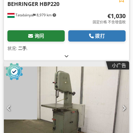
BEHRINGER
HBP220
€1,030
Tatabánya
8,979 km
固定价格 不含增值税
询问
拨打
状况:
二手
,
小广告