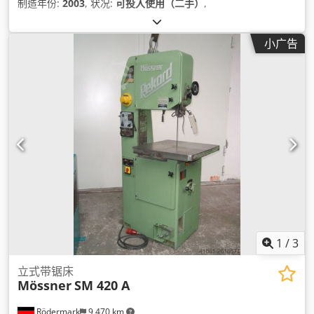
制造年份:
2003
, 状况:
可投入使用（二手）
,
小广告
1
/
3
立式带锯床
Mössner
SM 420 A
Rödermark
9,470 km