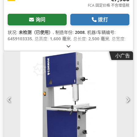
FCA 固定价格 不含增值税
询问
拨打
状况:
未检测（已使用）
, 制造年份:
2008
, 机器/车辆编号:
6459103335
, 总高度:
1,600 毫米
, 总长度:
2,500 毫米
, 总宽度:
1,800 毫米
,
小广告