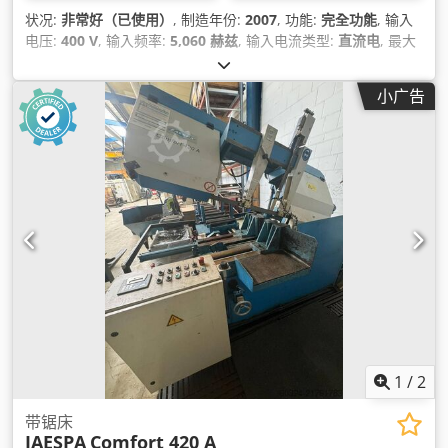
状况:
非常好（已使用）
, 制造年份:
2007
, 功能:
完全功能
, 输入
电压:
400 V
, 输入频率:
5,060 赫兹
, 输入电流类型:
直流电
, 最大
切割高度:
4,115 毫米
, 最大切割宽度:
41 毫米
, 控制类型:
数控系
统
, 总重量:
1,800 千克
, 最后一次大修年份:
2026
, 设备:
文档 /
小广告
手册
,
1
/
2
带锯床
JAESPA
Comfort 420 A