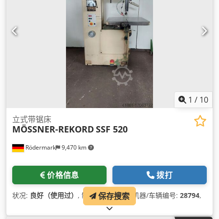
1
/
10
立式带锯床
MÖSSNER-REKORD
SSF 520
Rödermark
9,470 km
价格信息
拨打
保存搜索
状况:
良好（使用过）
, 制造年份:
1993
, 机器/车辆编号:
28794
,