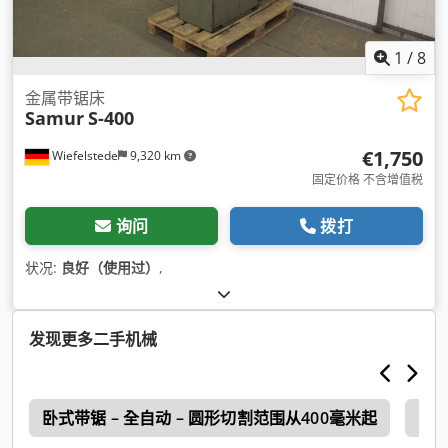
1
/
8
金属带锯床
Samur
S-400
€1,750
Wiefelstede
9,320 km
固定价格 不含增值税
询问
拨打
状况:
良好（使用过）
,
发现更多二手机械
0
卧式带锯 – 全自动 – 圆形切割范围从400毫米起
Beh