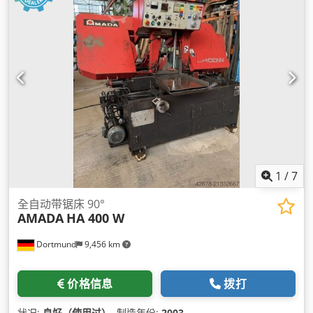
1
/
7
全自动带锯床 90°
AMADA
HA 400 W
Dortmund
9,456 km
价格信息
拨打
状况:
良好（使用过）
, 制造年份:
2003
,