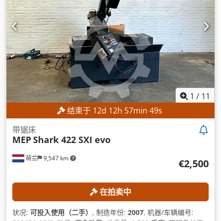
1
/
11
结束于
12
d
12
h
57
min
47
s
带锯床
MEP
Shark 422 SXI evo
荷兰
9,547 km
€2,500
在拍卖中
状况:
可投入使用（二手）
, 制造年份:
2007
, 机器/车辆编号: