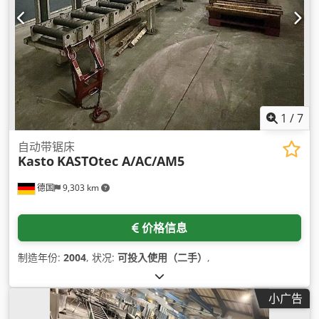
1
/
7
自动带锯床
Kasto
KASTOtec A/AC/AM5
德国
9,303 km
价格信息
制造年份:
2004
, 状况:
可投入使用（二手）
,
小广告