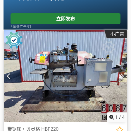
立即发布
*每条广告/月
小广告
1
/
4
带锯床，贝灵格 HBP220