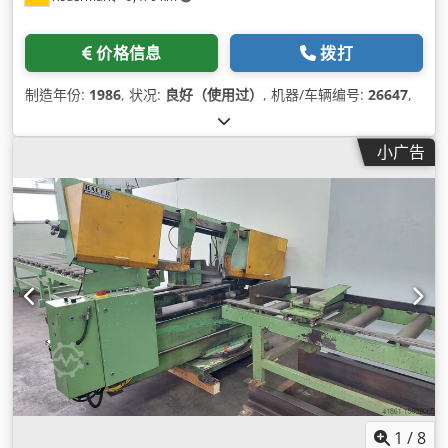
价格信息
拨打
制造年份:
1986
, 状况:
良好（使用过）
, 机器/车辆编号:
26647
,
小广告
1
/
8