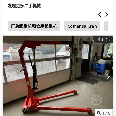
发现更多二手机械
i
厂房起重机和仓库起重机
Comansa Kran
桥式
小广告
1
/
6