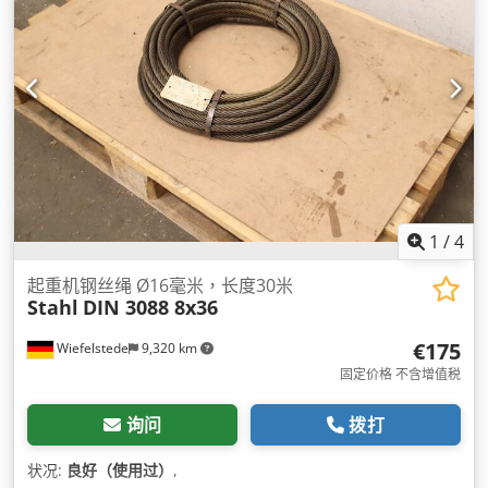
1
/
4
起重机钢丝绳 Ø16毫米，长度30米
Stahl
DIN 3088 8x36
€175
Wiefelstede
9,320 km
固定价格 不含增值税
询问
拨打
状况:
良好（使用过）
,