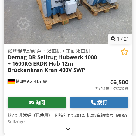
1
/
21
钢丝绳电动葫芦，起重机，车间起重机
Demag DR Seilzug Hubwerk 1000
+ 1600KG
EKDR Hub 12m
Brückenkran Kran 400V SWP
€6,500
德国
9,514 km
固定价格 不含增值税
询问
拨打
状况:
非常好（已使用）
, 制造年份:
2012
, 机器/车辆编号:
MIKA
Seilzüge
,