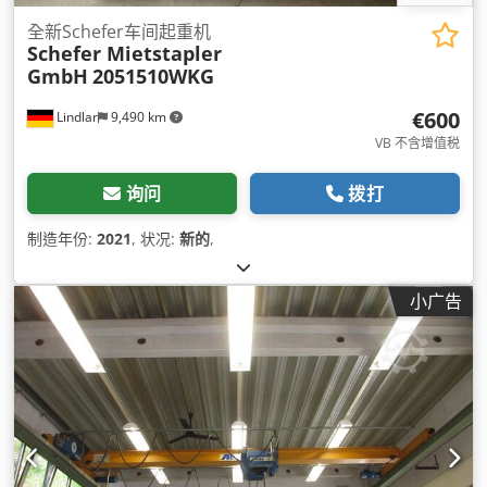
全新Schefer车间起重机
Schefer Mietstapler
GmbH
2051510WKG
€600
Lindlar
9,490 km
VB 不含增值税
询问
拨打
制造年份:
2021
, 状况:
新的
,
小广告