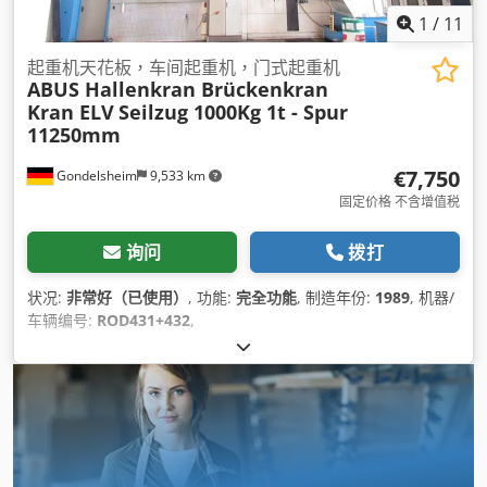
1
/
11
起重机天花板，车间起重机，门式起重机
ABUS Hallenkran Brückenkran
Kran ELV
Seilzug 1000Kg 1t - Spur
11250mm
€7,750
Gondelsheim
9,533 km
固定价格 不含增值税
询问
拨打
状况:
非常好（已使用）
, 功能:
完全功能
, 制造年份:
1989
, 机器/
车辆编号:
ROD431+432
,