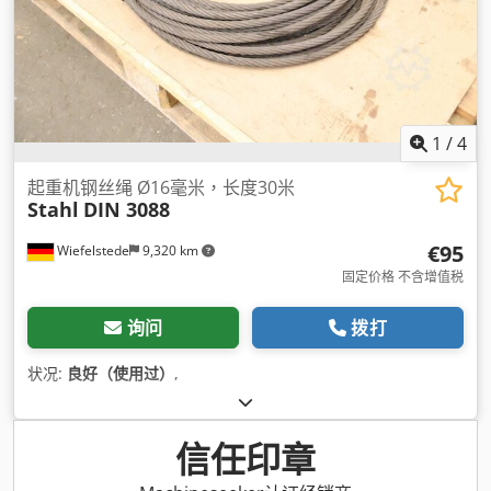
1
/
4
起重机钢丝绳 Ø16毫米，长度30米
Stahl
DIN 3088
€95
Wiefelstede
9,320 km
固定价格 不含增值税
询问
拨打
状况:
良好（使用过）
,
信任印章