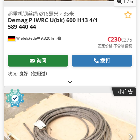
1
/
6
起重机钢丝绳 Ø16毫米，35米
Demag
P IWRC U(bk) 600 H13 4/1
589 440 44
€230
Wiefelstede
9,320 km
€275
固定价格 不含增值税
询问
拨打
状况:
良好（使用过）
,
小广告