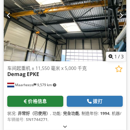
1
/
3
车间起重机 ± 11,550 毫米 x 5,000 千克
Demag
EPKE
Maarheeze
9,579 km
价格信息
拨打
状况:
非常好（已使用）
, 功能:
完全功能
, 制造年份:
1994
, 机器/
车辆编号:
SN1744271
,