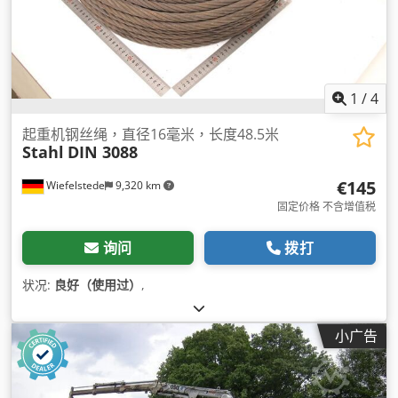
1
/
4
起重机钢丝绳，直径16毫米，长度48.5米
Stahl
DIN 3088
€145
Wiefelstede
9,320 km
固定价格 不含增值税
询问
拨打
状况:
良好（使用过）
,
小广告