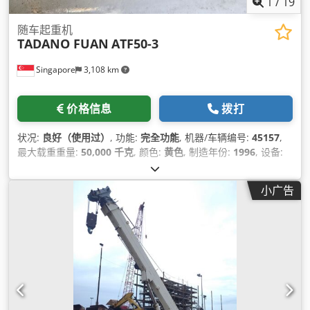
1
/
19
随车起重机
TADANO FUAN
ATF50-3
Singapore
3,108 km
价格信息
拨打
状况:
良好（使用过）
, 功能:
完全功能
, 机器/车辆编号:
45157
,
最大载重重量:
50,000 千克
, 颜色:
黄色
, 制造年份:
1996
, 设备:
低噪音, 全轮驱动, 液压, 电缆绞盘
,
小广告