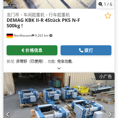
1
/
6
龙门吊、车间起重机、行车起重机
DEMAG KBK II-R
4Stück PK5 N-F
500kg !
Nordhausen
9,262 km
价格信息
拨打
状况:
非常好（已使用）
, 功能:
完全功能
,
小广告