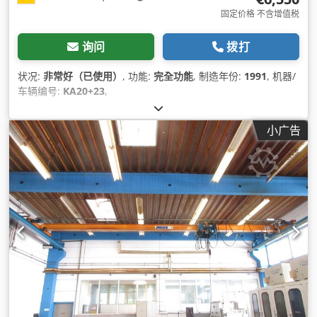
固定价格 不含增值税
询问
拨打
状况:
非常好（已使用）
, 功能:
完全功能
, 制造年份:
1991
, 机器/
车辆编号:
KA20+23
,
小广告