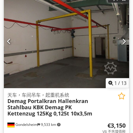
1
/
13
天车，车间吊车，起重机系统
Demag Portalkran Hallenkran
Stahlbau KBK
Demag PK
Kettenzug 125Kg 0,125t 10x3,5m
€3,150
Gondelsheim
9,533 km
VB 不含增值税