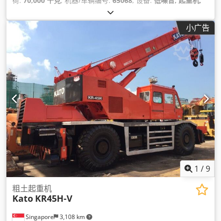
荷:
70,000 千克
, 机器/车辆编号:
65068
, 设备:
低噪音, 起重机,
驾驶室
,
小广告
1
/
9
粗土起重机
Kato
KR45H-V
Singapore
3,108 km