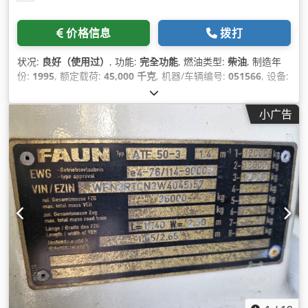
价格信息
拨打
状况:
良好（使用过）
, 功能:
完全功能
, 燃油类型:
柴油
, 制造年
份:
1995
, 额定载荷:
45,000 千克
, 机器/车辆编号:
051566
, 设备:
起重机, 驾驶室
,
小广告