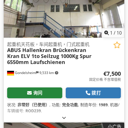
1
/
10
起重机天花板，车间起重机，门式起重机
ABUS Hallenkran Brückenkran
Kran ELV 1to
Seilzug 1000Kg Spur
6550mm Laufschienen
€7,500
Gondelsheim
9,533 km
固定价格 不含增值税
询问
拨打
状况:
非常好（已使用）
, 功能:
完全功能
, 制造年份:
1989
, 机器/
车辆编号:
ROD239
,
小广告