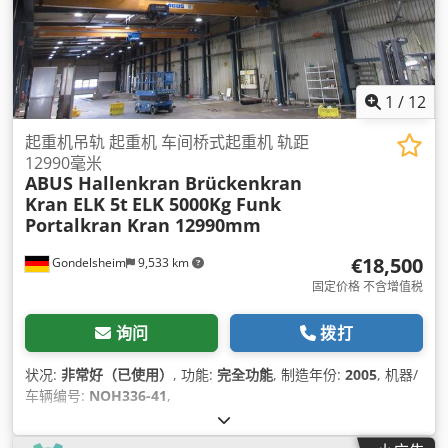
1
/
12
起重机吊轨 起重机 车间桥式起重机 轨距
12990毫米
ABUS Hallenkran Brückenkran
Kran ELK 5t
ELK 5000Kg Funk
Portalkran Kran 12990mm
€18,500
Gondelsheim
9,533 km
固定价格 不含增值税
询问
拨打
状况:
非常好（已使用）
, 功能:
完全功能
, 制造年份:
2005
, 机器/
车辆编号:
NOH336-41
,