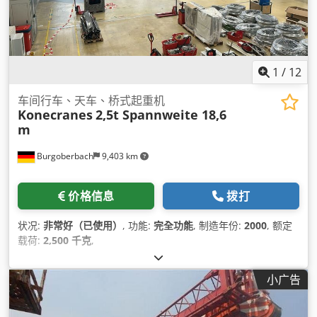
1
/
12
车间行车、天车、桥式起重机
Konecranes
2,5t Spannweite 18,6
m
Burgoberbach
9,403 km
价格信息
拨打
状况:
非常好（已使用）
, 功能:
完全功能
, 制造年份:
2000
, 额定
载荷:
2,500 千克
,
小广告