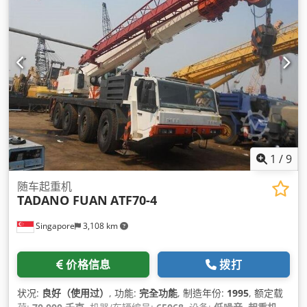
1
/
9
随车起重机
TADANO FUAN
ATF70-4
Singapore
3,108 km
价格信息
拨打
状况:
良好（使用过）
, 功能:
完全功能
, 制造年份:
1995
, 额定载