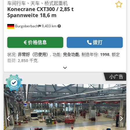
车间行车、天车、桥式起重机
Konecrane
CXT300 / 2,85 t
Spannweite 18,6 m
Burgoberbach
9,403 km
价格信息
拨打
状况:
非常好（已使用）
, 功能:
完全功能
, 制造年份:
1998
, 额定
载荷:
2,850 千克
,
小广告