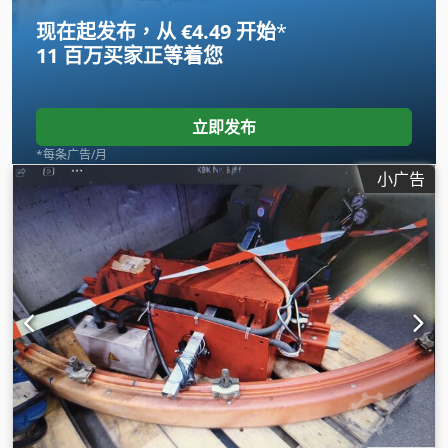
现在起发布，从 €4.49 开始
*
11 百万买家
正等着您
立即发布
*每条广告/月
小广告