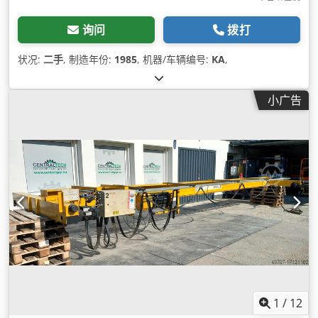
询问
拨打
状况:
二手
, 制造年份:
1985
, 机器/车辆编号:
KA
,
小广告
1
/
12