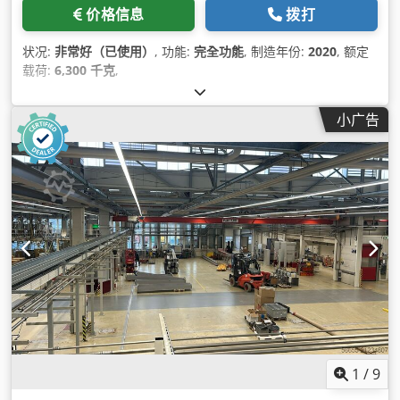
价格信息
拨打
状况:
非常好（已使用）
, 功能:
完全功能
, 制造年份:
2020
, 额定
载荷:
6,300 千克
,
小广告
1
/
9