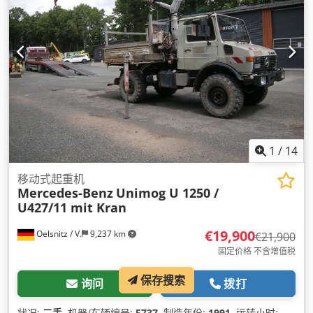
1
/
14
移动式起重机
Mercedes-Benz
Unimog U 1250 /
U427/11 mit Kran
€19,900
Oelsnitz / V.
9,237 km
€21,900
固定价格 不含增值税
保存搜索
询问
拨打
状况:
二手
, 机器/车辆编号:
5737
, 制造年份:
1991
, 运转小时: