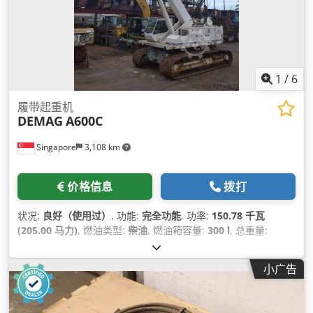
1
/
6
履带起重机
DEMAG
A600C
Singapore
3,108 km
价格信息
拨打
状况:
良好（使用过）
, 功能:
完全功能
, 功率:
150.78 千瓦
(205.00 马力)
, 燃油类型:
柴油
, 燃油箱容量:
300 l
, 总重量:
53,523 千克
, 最大载重重量:
112,000 千克
, 制造年份:
2006
, 机
器/车辆编号:
506081
, 设备:
液压, 起重机, 驾驶室
,
小广告