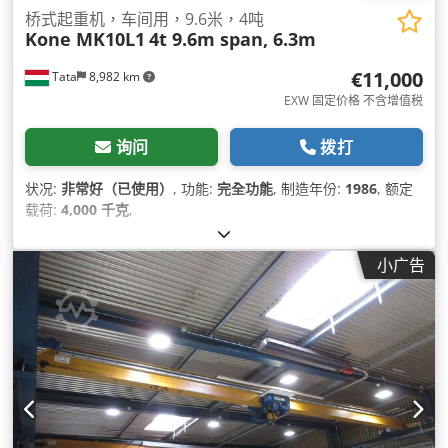
桥式起重机，车间用，9.6米，4吨
Kone MK10L1
4t 9.6m span, 6.3m
€11,000
Tata
8,982 km
EXW 固定价格 不含增值税
询问
拨打
状况:
非常好（已使用）
, 功能:
完全功能
, 制造年份:
1986
, 额定
载荷:
4,000 千克
,
小广告