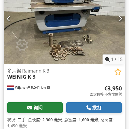
1
/
15
多片锯 Raimann K 3
WEINIG
K 3
€3,950
Wijchen
9,541 km
固定价格 不含增值税
询问
拨打
状况:
二手
, 总长度:
2,300 毫米
, 总宽度:
1,600 毫米
, 总高度:
1,450 毫米
,