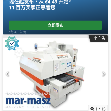
现在起发布，从 €4.49 开始
*
11 百万买家
正等着您
立即发布
*每条广告/月
小广告
1
/
15