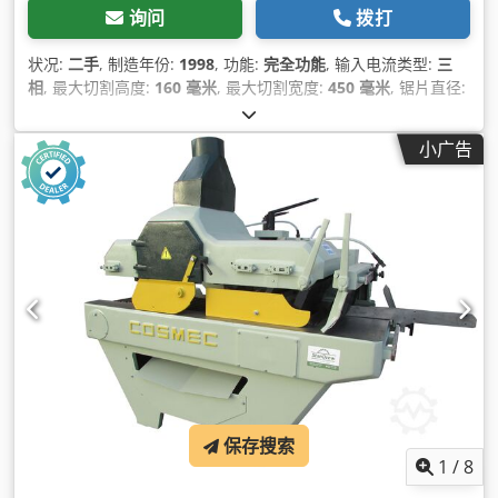
询问
拨打
状况:
二手
, 制造年份:
1998
, 功能:
完全功能
, 输入电流类型:
三
相
, 最大切割高度:
160 毫米
, 最大切割宽度:
450 毫米
, 锯片直径:
450 毫米
, 作业宽度:
870 毫米
, 履带宽度:
450 毫米
, 链条宽度:
450 毫米
, 圆盘直径:
450 毫米
,
小广告
保存搜索
1
/
8