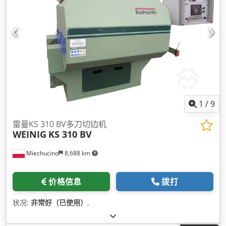
1
/
9
雷曼KS 310 BV多刀切边机
WEINIG
KS 310 BV
Miechucino
8,688 km
价格信息
拨打
状况:
非常好（已使用）
,