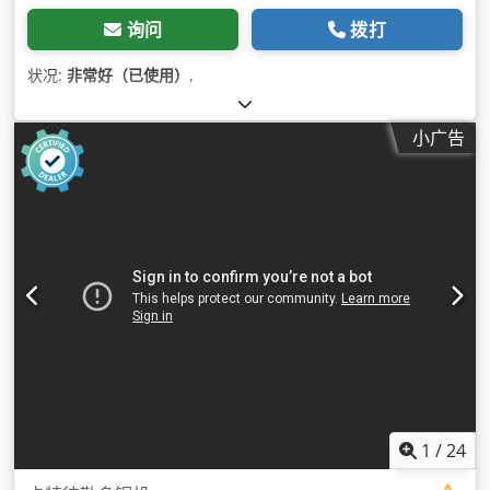
询问
拨打
状况:
非常好（已使用）
,
小广告
1
/
24