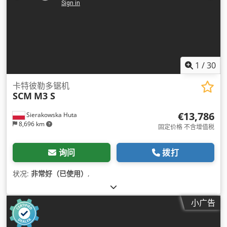
1
/
30
卡特彼勒多锯机
SCM
M3 S
€13,786
Sierakowska Huta
8,696 km
固定价格 不含增值税
询问
拨打
状况:
非常好（已使用）
,
小广告