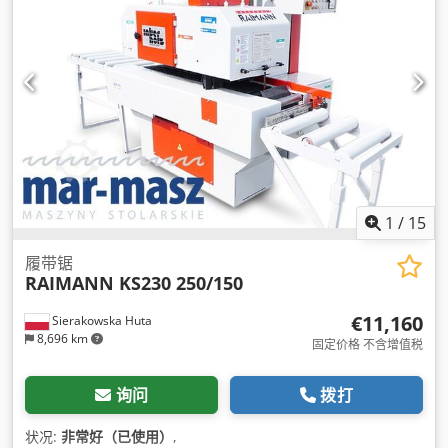
1
/
15
履带锯
RAIMANN KS230 250/150
€11,160
Sierakowska Huta
8,696 km
固定价格 不含增值税
询问
拨打
状况:
非常好（已使用）
,