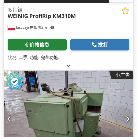
多片锯
WEINIG
ProfiRip KM310M
Juszczyn
8,792 km
价格信息
拨打
状况:
二手
, 功能:
完全功能
,
小广告