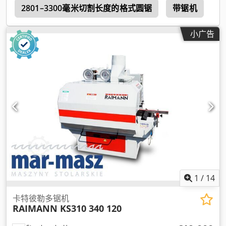
l
2801–3300毫米切割长度的格式圆锯
带锯机
锯
小广告
1
/
14
卡特彼勒多锯机
RAIMANN KS310 340 120