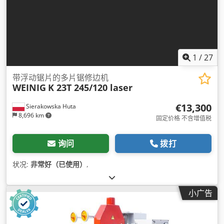
1
/
27
带浮动锯片的多片锯修边机
WEINIG
K 23T 245/120 laser
€13,300
Sierakowska Huta
8,696 km
固定价格 不含增值税
询问
拨打
状况:
非常好（已使用）
,
小广告