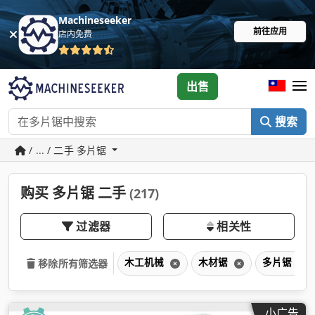
Machineseeker
前往应用
店内免费
出售
搜索
/ ... / 二手 多片锯
购买 多片锯 二手
(217)
过滤器
相关性
木工机械
木材锯
多片锯
移除所有筛选器
小广告