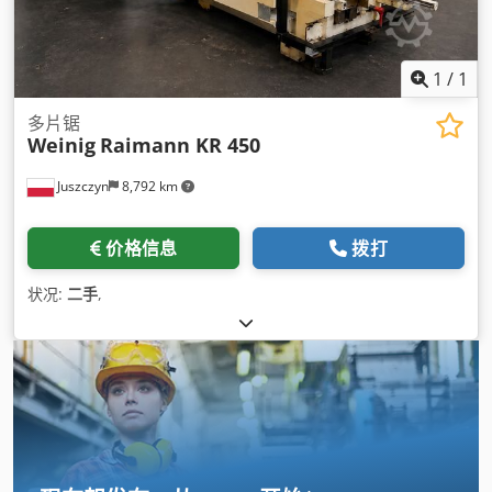
1
/
1
多片锯
Weinig
Raimann KR 450
Juszczyn
8,792 km
价格信息
拨打
状况:
二手
,