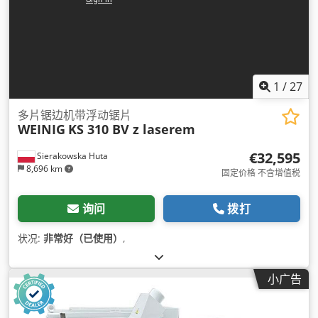
1
/
27
多片锯边机带浮动锯片
WEINIG
KS 310 BV z laserem
€32,595
Sierakowska Huta
8,696 km
固定价格 不含增值税
询问
拨打
状况:
非常好（已使用）
,
小广告