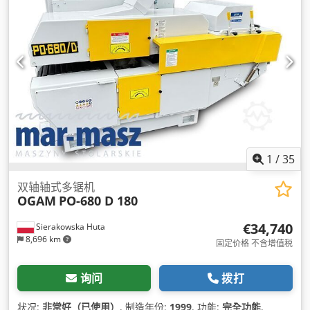
1
/
35
双轴轴式多锯机
OGAM
PO-680 D 180
€34,740
Sierakowska Huta
8,696 km
固定价格 不含增值税
询问
拨打
状况:
非常好（已使用）
, 制造年份:
1999
, 功能:
完全功能
,