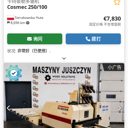
卡特彼勒多锯机
Cosmec
250/100
€7,830
Sierakowska Huta
8,696 km
固定价格 不含增值税
询问
拨打
状况:
非常好（已使用）
,
小广告