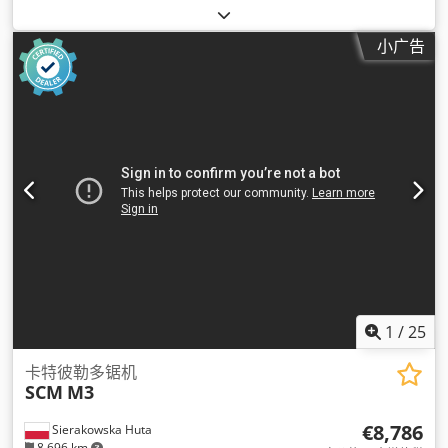
小广告
1
/
25
卡特彼勒多锯机
SCM
M3
€8,786
Sierakowska Huta
8,696 km