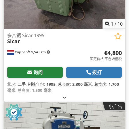
1
/
10
多片锯 Sicar 1995
Sicar
€4,800
Wijchen
9,541 km
固定价格 不含增值税
询问
拨打
状况:
二手
, 制造年份:
1995
, 总长度:
2,300 毫米
, 总宽度:
1,700
毫米
, 总高度:
1,500 毫米
,
小广告