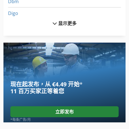
Dbm
Digo
显示更多
Dkbh
Docucutter
Domino
Domino Bitjet
Ferag
现在起发布，从 €4.49 开始
*
Heidelberger
11 百万买家
正等着您
Ibico Komborella
Kba
立即发布
Magraf
*每条广告/月