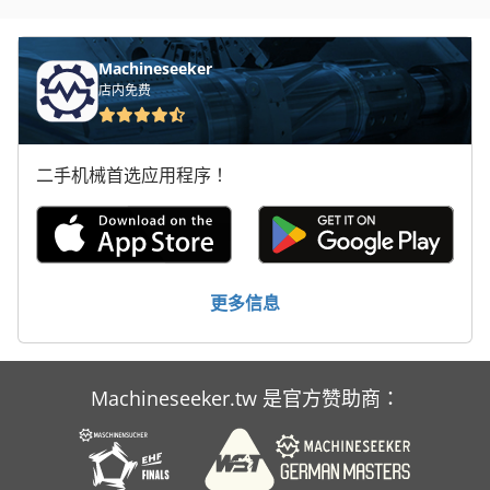
Roland
Sakurai
Machineseeker
店内免费
Serdi
Stago
二手机械首选应用程序！
Swigraph
Thieme
Uchida
更多信息
刷牙
印 塔
Machineseeker.tw 是官方赞助商：
数字 印刷
胶版 印刷