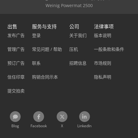
Weinig Powermat 2500
出售
服务与支持
公司
法律事项
发布广告
登录
关于我们
版本说明
管理广告
常见问题 / 帮助
压机
一般条款和条件
预订广告
联系
招聘信息
市场规则
信任印章
购销合同示本
隐私声明
提交拍卖
Blog
Facebook
X
LinkedIn