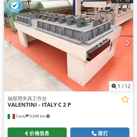
1
/
12
抽屉用夹具工作台
VALENTINI - ITALY
C 2 P
Cantù
9,698 km
价格信息
拨打