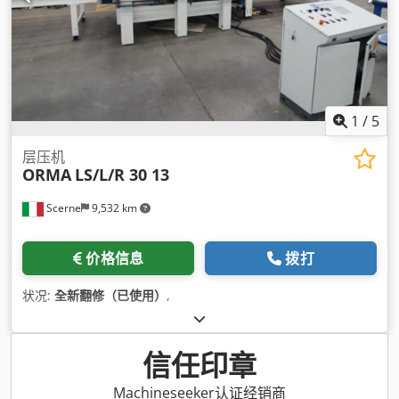
1
/
5
层压机
ORMA
LS/L/R 30 13
Scerne
9,532 km
价格信息
拨打
状况:
全新翻修（已使用）
,
信任印章
Machineseeker认证经销商