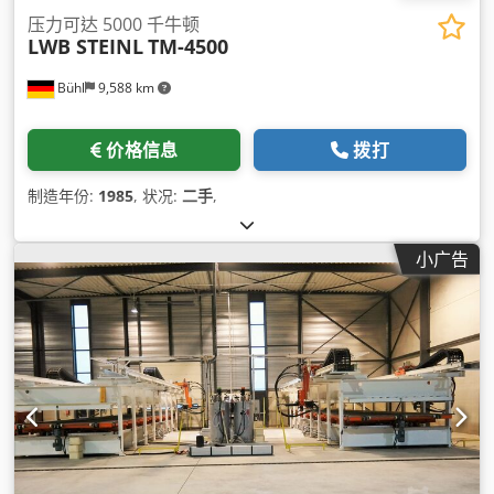
压力可达 5000 千牛顿
LWB STEINL
TM-4500
Bühl
9,588 km
价格信息
拨打
制造年份:
1985
, 状况:
二手
,
小广告