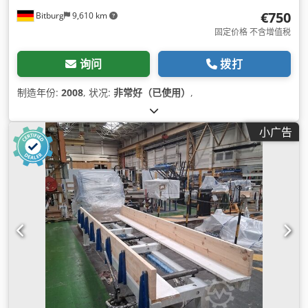
€750
Bitburg
9,610 km
固定价格 不含增值税
询问
拨打
制造年份:
2008
, 状况:
非常好（已使用）
,
小广告