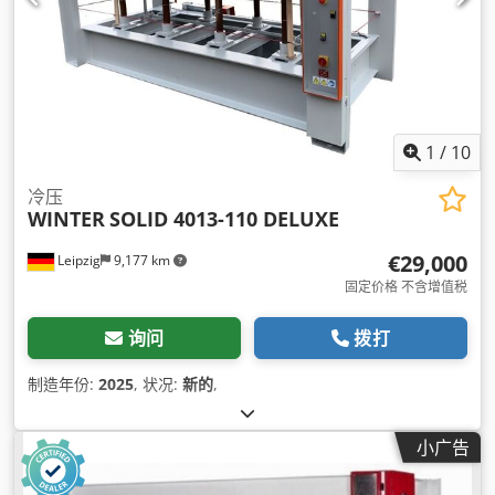
1
/
10
冷压
WINTER
SOLID 4013-110 DELUXE
€29,000
Leipzig
9,177 km
固定价格 不含增值税
询问
拨打
制造年份:
2025
, 状况:
新的
,
小广告