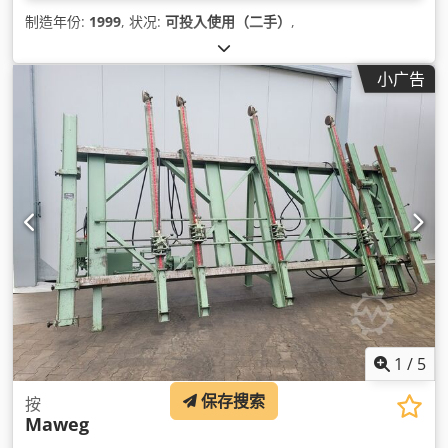
制造年份:
1999
, 状况:
可投入使用（二手）
,
小广告
1
/
5
保存搜索
按
Maweg