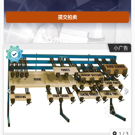
提交拍卖
小广告
1
/
3