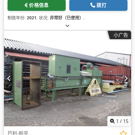
价格信息
拨打
制造年份:
2021
, 状况:
非常好（已使用）
,
小广告
1
/
15
巴利-帕克