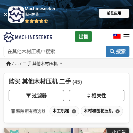
Machineseeker
前往应用
店内免费
出售
搜索
/ ... / 二手 其他木材压机
购买 其他木材压机 二手
(45)
过滤器
相关性
木工机械
木材和刨花压机
其
移除所有筛选器
小广告