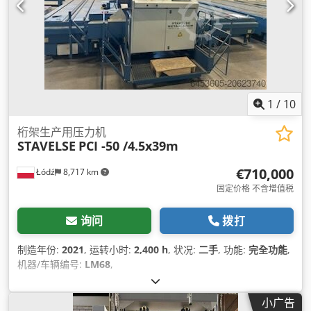
1
/
10
桁架生产用压力机
STAVELSE
PCI -50 /4.5x39m
€710,000
Łódź
8,717 km
固定价格 不含增值税
询问
拨打
制造年份:
2021
, 运转小时:
2,400 h
, 状况:
二手
, 功能:
完全功能
,
机器/车辆编号:
LM68
,
小广告