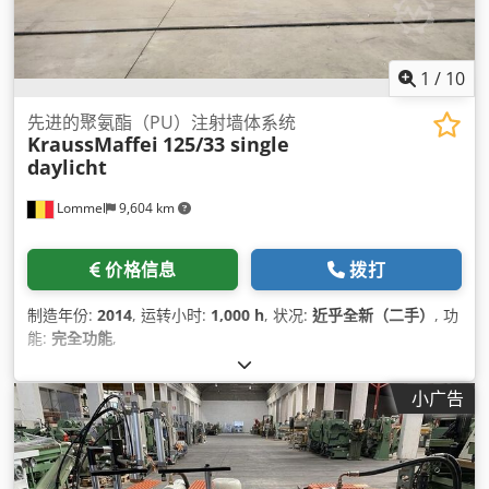
1
/
10
先进的聚氨酯（PU）注射墙体系统
KraussMaffei
125/33 single
daylicht
Lommel
9,604 km
价格信息
拨打
制造年份:
2014
, 运转小时:
1,000 h
, 状况:
近乎全新（二手）
, 功
能:
完全功能
,
小广告