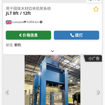
用于固体木材边夹机架系统
JLT
8ft / 12ft
Liverpool
9,894 km
价格信息
拨打
状况:
新的
,
小广告