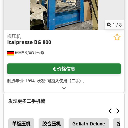
1
/
8
模压机
Italpresse
BG 800
德国
9,303 km
价格信息
制造年份:
1994
, 状况:
可投入使用（二手）
,
发现更多二手机械
闻
单板压机
胶合压机
Goliath Deluxe
按