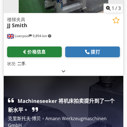
1
/
3
楼梯夹具
JJ Smith
Liverpool
9,894 km
价格信息
拨打
状况:
二手
,
Machineseeker 将机床拍卖提升到了一个
新水平。
克里斯托夫·博贝，Amann Werkzeugmaschinen
GmbH