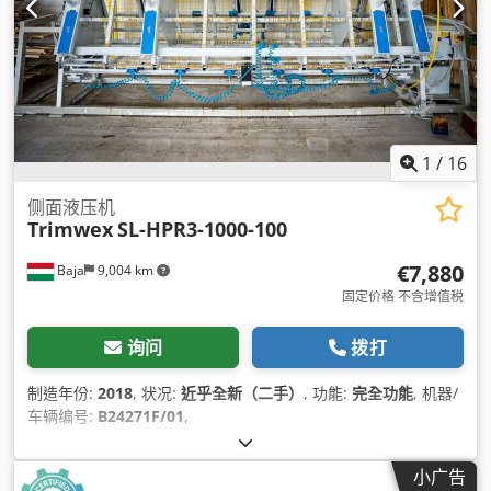
1
/
16
侧面液压机
Trimwex
SL-HPR3-1000-100
€7,880
Baja
9,004 km
固定价格 不含增值税
询问
拨打
制造年份:
2018
, 状况:
近乎全新（二手）
, 功能:
完全功能
, 机器/
车辆编号:
B24271F/01
,
小广告