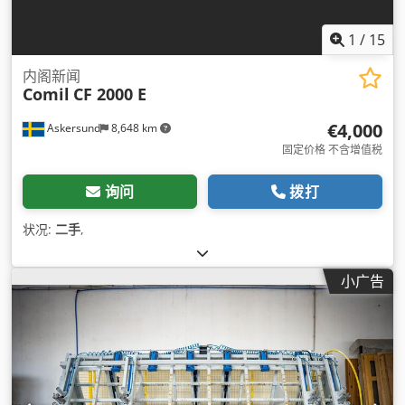
1
/
15
内阁新闻
Comil
CF 2000 E
€4,000
Askersund
8,648 km
固定价格 不含增值税
询问
拨打
状况:
二手
,
小广告