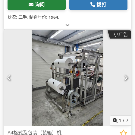
询问
拨打
状况:
二手
, 制造年份:
1964
,
小广告
1
/
7
A4格式及包装（装箱）机