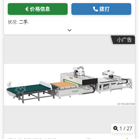
价格信息
拨打
状况:
二手
,
小广告
1
/
27