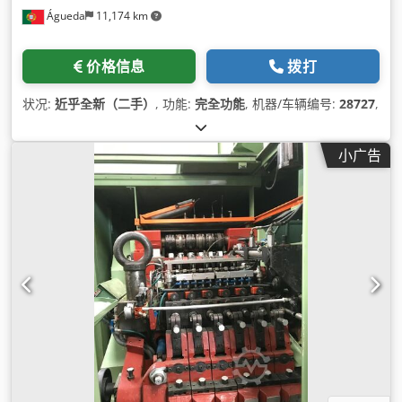
Águeda
11,174 km
价格信息
拨打
状况:
近乎全新（二手）
, 功能:
完全功能
, 机器/车辆编号:
28727
,
小广告