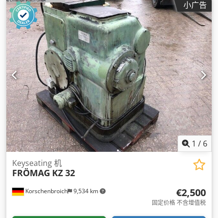
小广告
1
/
6
Keyseating 机
FRÖMAG
KZ 32
€2,500
Korschenbroich
9,534 km
固定价格 不含增值税