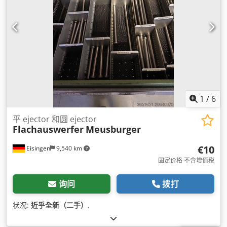
1
/
6
平 ejector 和圆 ejector
Flachauswerfer
Meusburger
€10
Eisingen
9,540 km
固定价格 不含增值税
询问
拨打
状况:
近乎全新（二手）
,