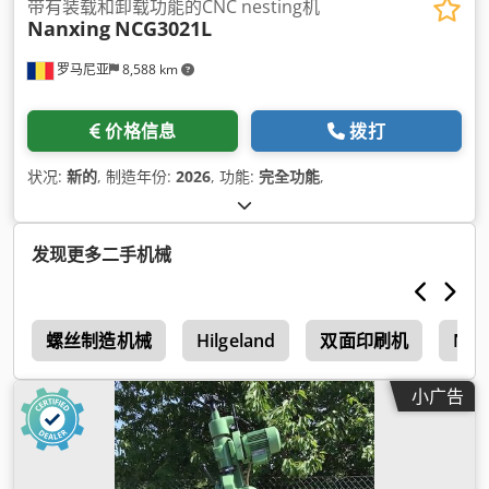
带有装载和卸载功能的CNC nesting机
Nanxing
NCG3021L
罗马尼亚
8,588 km
价格信息
拨打
状况:
新的
, 制造年份:
2026
, 功能:
完全功能
,
发现更多二手机械
t
螺丝制造机械
Hilgeland
双面印刷机
Nat
小广告