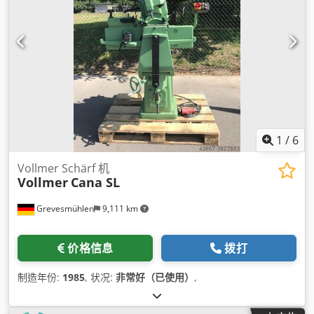
1
/
6
Vollmer Schärf 机
Vollmer
Cana SL
Grevesmühlen
9,111 km
价格信息
拨打
制造年份:
1985
, 状况:
非常好（已使用）
,