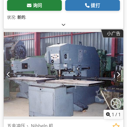
询问
拨打
状况:
新的
,
小广告
1
/
1
五金冲压、 Nibbeln 机