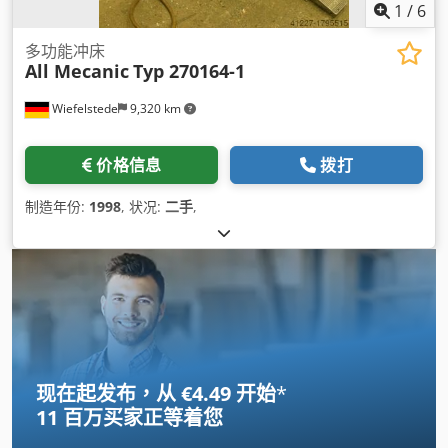
1
/
6
多功能冲床
All Mecanic
Typ 270164-1
Wiefelstede
9,320 km
价格信息
拨打
制造年份:
1998
, 状况:
二手
,
现在起发布，从 €4.49 开始
*
11 百万买家
正等着您