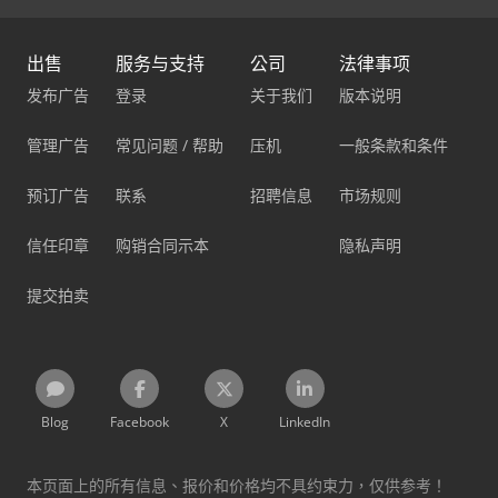
出售
服务与支持
公司
法律事项
发布广告
登录
关于我们
版本说明
管理广告
常见问题 / 帮助
压机
一般条款和条件
预订广告
联系
招聘信息
市场规则
信任印章
购销合同示本
隐私声明
提交拍卖
Blog
Facebook
X
LinkedIn
本页面上的所有信息、报价和价格均不具约束力，仅供参考！