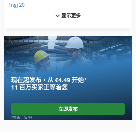
Fngj 20
显示更多
German
Hsc 20 Linear
International 2674
International 433
International 434
现在起发布，从 €4.49 开始
*
International 510
11 百万买家
正等着您
International 560
Meh 5 2 1 8 B
立即发布
Mfh 5 1 8
*每条广告/月
Mi Nn