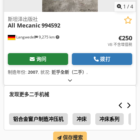
1
/
4
斯坦泽出版社
All Mecanic
994592
€250
Langwedel
9,275 km
VB 不含增值税
询问
拨打
制造年份:
2007
, 状况:
近乎全新（二手）
,
发现更多二手机械
a
铝合金窗户制造冲压机
冲床
冲床系列
多
保存搜索