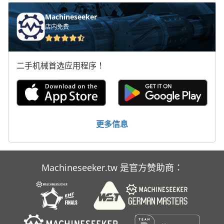
Mvh 5 1 4 B
Machineseeker
店内免费
Na 3000
Neophot 2
二手机械首选应用程序！
Ng 200
Ppl
Tak 18
更多信息
工具 车
机械 车床
Machineseeker.tw 是官方赞助商：
车间 设备
运输 车