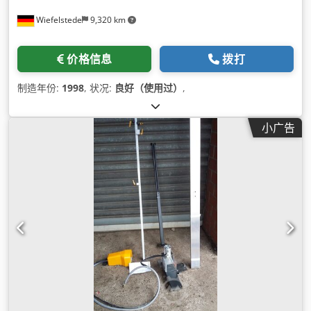
Wiefelstede
9,320 km
价格信息
拨打
制造年份:
1998
, 状况:
良好（使用过）
,
小广告