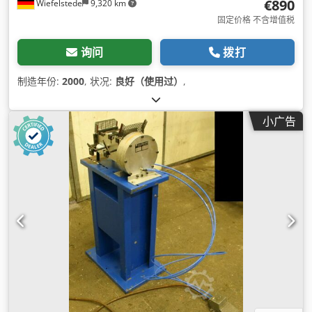
€890
Wiefelstede
9,320 km
固定价格 不含增值税
询问
拨打
制造年份:
2000
, 状况:
良好（使用过）
,
小广告