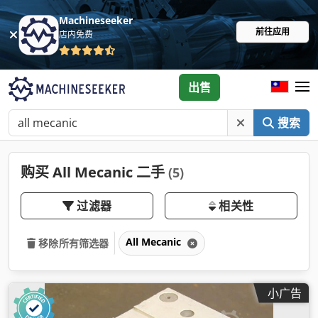
Machineseeker
前往应用
店内免费
出售
搜索
购买 All Mecanic 二手
(5)
过滤器
相关性
All Mecanic
移除所有筛选器
小广告