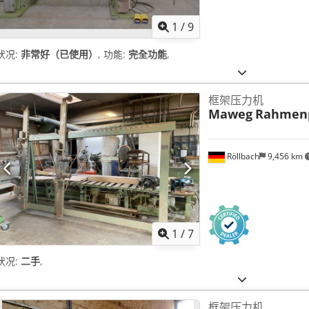
1
/
9
状况:
非常好（已使用）
, 功能:
完全功能
,
框架压力机
Maweg
Rahmen
Röllbach
9,456 km
1
/
7
状况:
二手
,
框架压力机