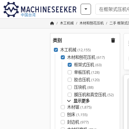
中国台湾
木工机械
木材和刨花压机
二手 框架式
类别
木工机械
(12,155)
木材和刨花压机
(617)
框架式压机
(63)
单板压机
(128)
胶合压机
(120)
压块机
(88)
膜压机和真空压机
(52)
显示更多
木材锯
(1,875)
刨床
(1,155)
封边机
(977)