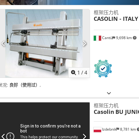
框架压力机
CASOLIN - ITALY
Cantù
9,698 km
1
/
4
状况:
良好（使用过）
,
框架压力机
Casolin
BU JUNI
Izdebnik
8,781 km