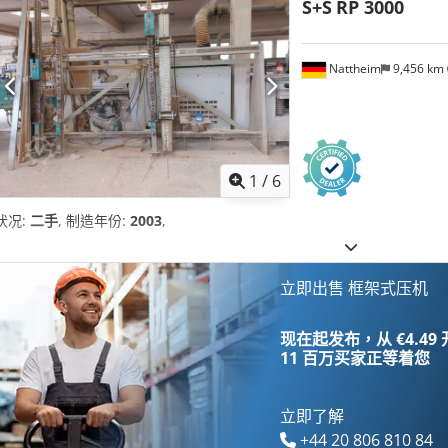
S+S
RP 3000
Nattheim
9,456 km
1
/
6
状况:
二手
, 制造年份:
2003
,
立即出售 框架式压机
现在起发布，从 €4.49
11 百万买家
正等着您
立即了解
+44 20 806 810 84