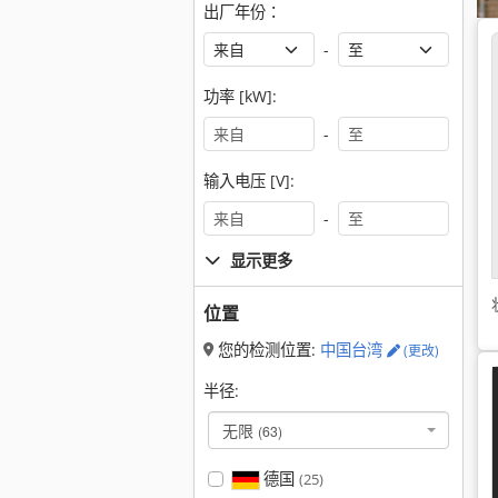
出厂年份：
-
功率 [kW]:
-
输入电压 [V]:
-
显示更多
位置
您的检测位置:
中国台湾
(更改)
半径:
无限
(63)
德国
(25)