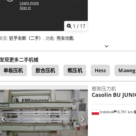
1
/
17
状况:
近乎全新（二手）
, 功能:
完全功能
,
发现更多二手机械
单板压机
胶合压机
框压机
Hess
Maweg
框架压力机
Casolin
BU JUNI
Izdebnik
8,781 km