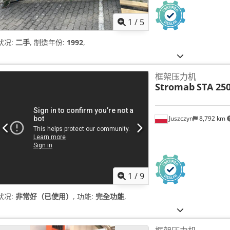
1
/
5
状况:
二手
, 制造年份:
1992
,
框架压力机
Stromab
STA 25
Juszczyn
8,792 km
1
/
9
状况:
非常好（已使用）
, 功能:
完全功能
,