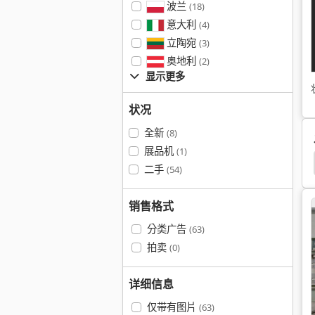
波兰
(18)
意大利
(4)
立陶宛
(3)
奥地利
(2)
显示更多
状况
全新
(8)
展品机
(1)
金属压力机
拉杆-压力机
二手
(54)
销售格式
分类广告
(63)
拍卖
(0)
详细信息
仅带有图片
(63)