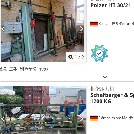
Polzer
HT 30/21
Röllbach
9,456 km
1
/
2
状况:
二手
, 制造年份:
1997
,
框架压力机
Schafberger & 
1200 KG
Flörsheim am Main