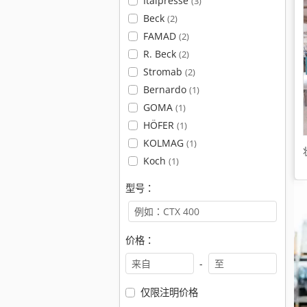
Italpresse
(3)
Beck
(2)
FAMAD
(2)
R. Beck
(2)
Stromab
(2)
Bernardo
(1)
GOMA
(1)
HÖFER
(1)
KOLMAG
(1)
Koch
(1)
型号：
价格：
-
仅限注明价格