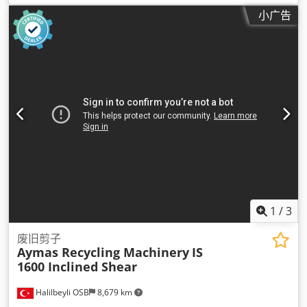
小广告
1
/
3
废旧剪子
Aymas Recycling Machinery
IS
1600 Inclined Shear
Halilbeyli OSB
8,679 km