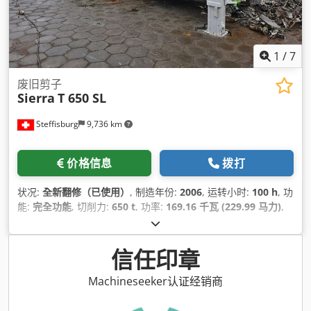
1
/
7
废旧剪子
Sierra
T 650 SL
Steffisburg
9,736 km
价格信息
拨打
状况:
全新翻修（已使用）
, 制造年份:
2006
, 运转小时:
100 h
, 功
能:
完全功能
, 切削力:
650 t
, 功率:
169.16 千瓦 (229.99 马力)
,
信任印章
Machineseeker认证经销商