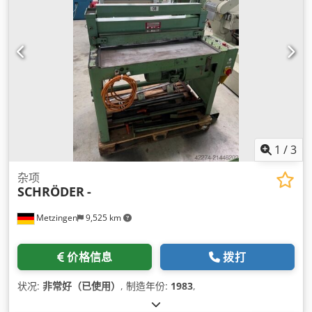
1
/
3
杂项
SCHRÖDER
-
Metzingen
9,525 km
价格信息
拨打
状况:
非常好（已使用）
, 制造年份:
1983
,