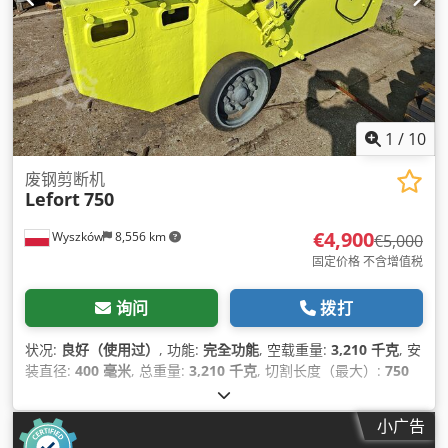
1
/
10
废钢剪断机
Lefort
750
€4,900
Wyszków
8,556 km
€5,000
固定价格 不含增值税
询问
拨打
状况:
良好（使用过）
, 功能:
完全功能
, 空载重量:
3,210 千克
, 安
装直径:
400 毫米
, 总重量:
3,210 千克
, 切割长度（最大）:
750
毫米
, 输入电流类型:
三相
, 作业宽度:
750 毫米
, 控制类型:
手册
,
自动化程度:
手册
, 驱动类型:
液压
,
小广告