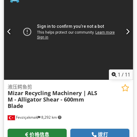
轻金属废料： 用于进一步粉碎或熔炼的一般金属清洁和准备。
型号范围和技术亮点（请根据您的材料类型和产能索取准确的配
置） • ALS S1： 适用于中等产能作业的紧凑高效解决方案。 •
ALS M1： 针对更大横截面和更高吞吐量要求扩展了剪切能力。
为什么选择 MIZAR ALS 系列？ • 高液压稳定性和精密剪切 • 刀
片寿命长，维护成本低 • 安全且操作友好的设计（脚踏板操作）
• 即插即用安装，立即可用 • 专为连续的工业回收环境而建 需要
量身定制的剪切解决方案吗？请联系我们获取定制报价、技术详
细信息，或发送您的物料进行性能测试。 Mizar Recycling
Machinery
1
/
11
液压鳄鱼剪
Mizar Recycling Machinery |
ALS
M - Alligator Shear - 600mm
Blade
Fevziçakmak
8,292 km
价格信息
拨打