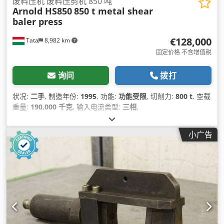
废料压机 废料压剪机 850 吨
Arnold HS850
850 t metal shear
baler press
€128,000
Tata
8,982 km
固定价格 不含增值税
询问
拨打
状况:
二手
, 制造年份:
1995
, 功能:
功能受限
, 切削力:
800 t
, 空载
重量:
190,000 千克
, 输入电流类型:
三相
,
小广告