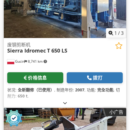
1
/
3
废钢剪断机
Sierra Idromec
T 650 LS
Gucin
8,741 km
价格信息
拨打
状况:
全新翻修（已使用）
, 制造年份:
2007
, 功能:
完全功能
, 切
削力:
650 t
,
小广告