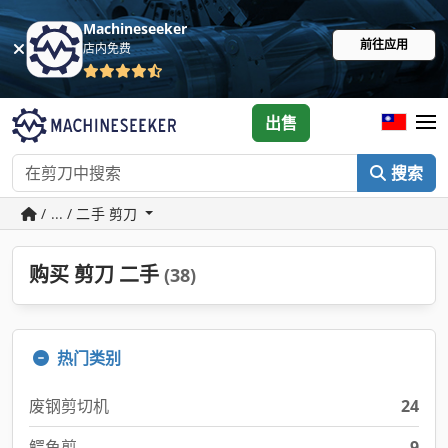
Machineseeker
前往应用
店内免费
出售
搜索
/ ... / 二手 剪刀
购买 剪刀 二手
(38)
热门类别
废钢剪切机
24
鳄鱼剪
9