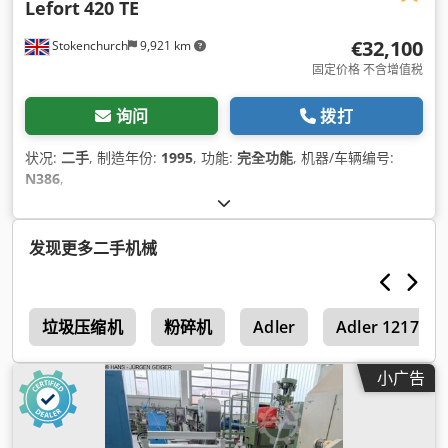
Lefort
420 TE
的材料类型和产能索取准确的配置） • ALS S1： 适用于中等产能
作业的紧凑高效解决方案。 • ALS M1： 针对更大横截面和更高
€32,100
Stokenchurch
9,921 km
吞吐量要求扩展了剪切能力。 为什么选择 MIZAR ALS 系列？ •
高液压稳定性和精密剪切 • 刀片寿命长，维护成本低 • 安全且操
固定价格 不含增值税
作友好的设计（脚踏板操作） • 即插即用安装，立即可用 • 专为
连续的工业回收环境而建 需要量身定制的剪切解决方案吗？请联
询问
拨打
系我们获取定制报价、技术详细信息，或发送您的物料进行性能
测试。 Codpeyyuptsfx Actsrf Mizar Recycling Machinery
状况:
二手
, 制造年份:
1995
, 功能:
完全功能
, 机器/车辆编号:
N386
,
发现更多二手机械
l
垃圾压缩机
粉碎机
Adler
Adler 1217
小广告