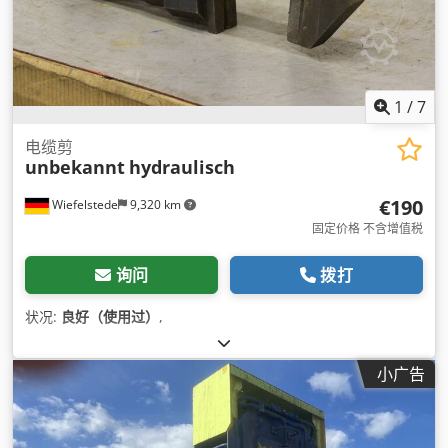
1
/
7
电缆剪
unbekannt
hydraulisch
€190
Wiefelstede
9,320 km
固定价格 不含增值税
询问
拨打
状况:
良好（使用过）
,
小广告