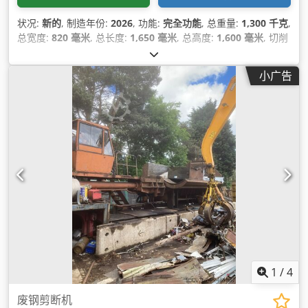
状况:
新的
, 制造年份:
2026
, 功能:
完全功能
, 总重量:
1,300 千克
,
总宽度:
820 毫米
, 总长度:
1,650 毫米
, 总高度:
1,600 毫米
, 切削
力:
100 t
, 压力:
160 横杆
, 保修期限:
12 个月
, 最后一次大修年
份:
2026
, 功率:
7.5 千瓦 (10.20 马力)
, MIZAR ALS 系列 - 废旧金
小广告
属和电缆的液压鳄鱼剪 / 鳄式剪切机 用于废电缆和金属的高精度
液压剪切 MIZAR ALS 系列专为强大而可靠地液压剪切废电缆、
铝、铜和各种金属型材而设计。ALS 剪切机专为耐用性和操作安
全性而设计，可在要求苛刻的回收环境中提供一致的剪切性能。
专为工业性能和优势而设计 • 先进的液压系统： 配备优质的
Bosch Rexroth 液压系统，以确保压力稳定、运行平稳快速以及
使用寿命长。 • 硬化气缸轴： 感应淬火和镀铬的气缸轴具有出色
的耐磨性和防腐保护，确保在重载条件下的持续性能。 • 高强度
刀片技术： 经过特殊处理的高合金工具钢刀片可提供高剪切效率
并延长刀片寿命，从而显着降低维护频率。 • 工业级电子元件：
所有电气和电子元件均由西门子 (Siemens) 提供支持，确保最大
的运行可靠性和全球服务可用性。完全通过 CE 和 EAC 认证，符
合国际标准。 应用领域 • 电缆回收： 废铜和铝电缆、重型线
束。 • 有色金属： 铝型材、挤压件和窗框。 • 重型废料： 铜母
1
/
4
线、导电排和工业金属边角料。 • 轻金属废料： 用于进一步粉碎
或熔炼的一般金属清洁和准备。 型号范围和技术亮点（请根据您
废钢剪断机