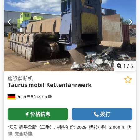
1
/
5
废钢剪断机
Taurus
mobil Kettenfahrwerk
Düren
9,558 km
价格信息
拨打
状况:
近乎全新（二手）
, 制造年份:
2025
, 运转小时:
2,000 h
, 功
能:
完全功能
,