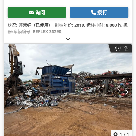
询问
拨打
状况:
非常好（已使用）
, 制造年份:
2019
, 运转小时:
8,000 h
, 机
器/车辆编号:
REFLEX 36290
,
小广告
1
/
1