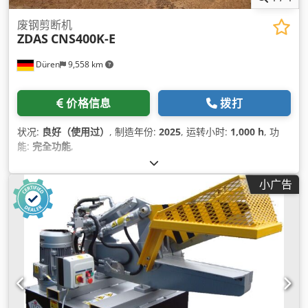
废钢剪断机
ZDAS
CNS400K-E
Düren
9,558 km
价格信息
拨打
状况:
良好（使用过）
, 制造年份:
2025
, 运转小时:
1,000 h
, 功
能:
完全功能
,
小广告