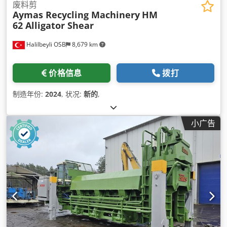
废料剪
Aymas Recycling Machinery
HM
62 Alligator Shear
Halilbeyli OSB
8,679 km
价格信息
拨打
制造年份:
2024
, 状况:
新的
,
小广告