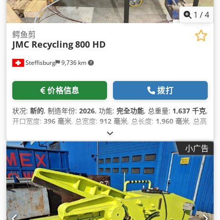
1
/
4
鳄鱼剪
JMC Recycling
800 HD
Steffisburg
9,736 km
价格信息
拨打
状况:
新的
, 制造年份:
2026
, 功能:
完全功能
, 总重量:
1,637 千克
,
开口宽度:
396 毫米
, 总宽度:
912 毫米
, 总长度:
1,960 毫米
, 总高
度:
1,598 毫米
, 切削力:
120 t
,
小广告