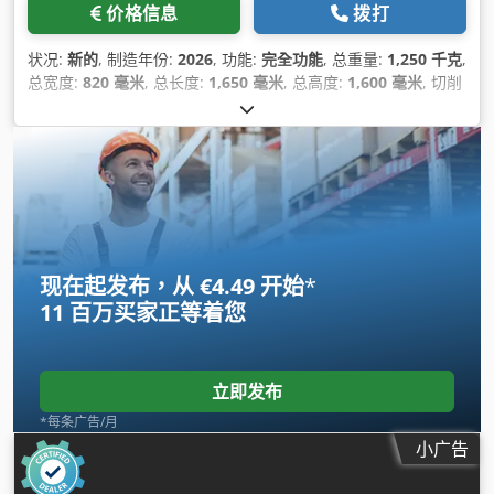
价格信息
拨打
状况:
新的
, 制造年份:
2026
, 功能:
完全功能
, 总重量:
1,250 千克
,
总宽度:
820 毫米
, 总长度:
1,650 毫米
, 总高度:
1,600 毫米
, 切削
力:
100 t
, 压力:
160 横杆
, 保修期限:
12 个月
, 最后一次大修年
份:
2026
, 功率:
7.5 千瓦 (10.20 马力)
, MIZAR ALS 系列 - 废旧金
属和电缆的液压鳄鱼剪 / 鳄式剪切机 用于废电缆和金属的高精度
液压剪切 MIZAR ALS 系列专为强大而可靠地液压剪切废电缆、
铝、铜和各种金属型材而设计。ALS 剪切机专为耐用性和操作安
全性而设计，可在要求苛刻的回收环境中提供一致的剪切性能。
专为工业性能和优势而设计 • 先进的液压系统： 配备优质的
Bosch Rexroth 液压系统，以确保压力稳定、运行平稳快速以及
现在起发布，从 €4.49 开始
*
使用寿命长。 • 硬化气缸轴： 感应淬火和镀铬的气缸轴具有出色
11 百万买家
正等着您
的耐磨性和防腐保护，确保在重载条件下的持续性能。
Crjdpfxjd Exv Hs Actef • 高强度刀片技术： 经过特殊处理的高
合金工具钢刀片可提供高剪切效率并延长刀片寿命，从而显着降
低维护频率。 • 工业级电子元件： 所有电气和电子元件均由西门
立即发布
子 (Siemens) 提供支持，确保最大的运行可靠性和全球服务可用
*每条广告/月
性。完全通过 CE 和 EAC 认证，符合国际标准。 应用领域 • 电缆
小广告
回收： 废铜和铝电缆、重型线束。 • 有色金属： 铝型材、挤压
件和窗框。 • 重型废料： 铜母线、导电排和工业金属边角料。 •