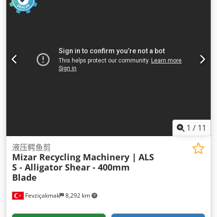
1
/
11
液压鳄鱼剪
Mizar Recycling Machinery |
ALS
S - Alligator Shear - 400mm
Blade
Fevziçakmak
8,292 km