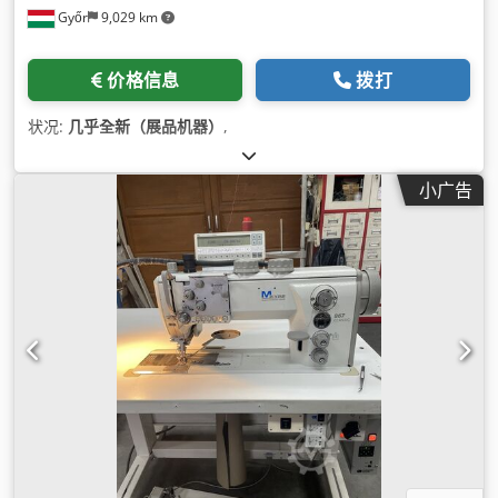
Győr
9,029 km
价格信息
拨打
状况:
几乎全新（展品机器）
,
小广告