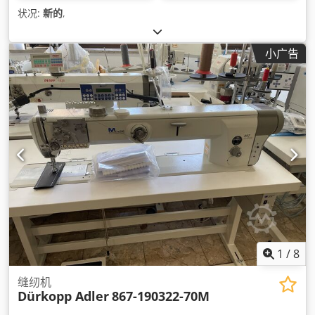
状况:
新的
,
小广告
1
/
8
缝纫机
Dürkopp Adler
867-190322-70M