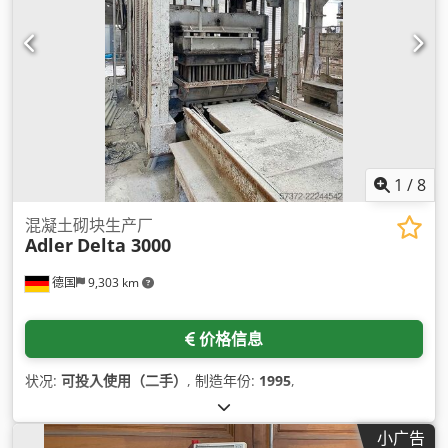
1
/
8
混凝土砌块生产厂
Adler
Delta 3000
德国
9,303 km
价格信息
状况:
可投入使用（二手）
, 制造年份:
1995
,
小广告