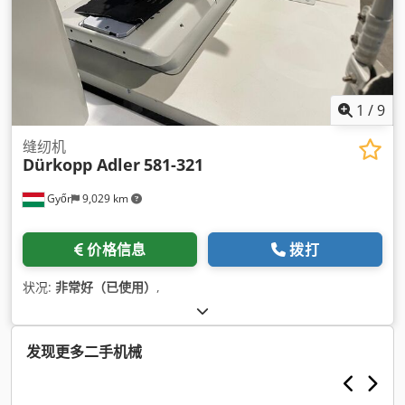
1
/
9
缝纫机
Dürkopp Adler
581-321
Győr
9,029 km
价格信息
拨打
状况:
非常好（已使用）
,
发现更多二手机械