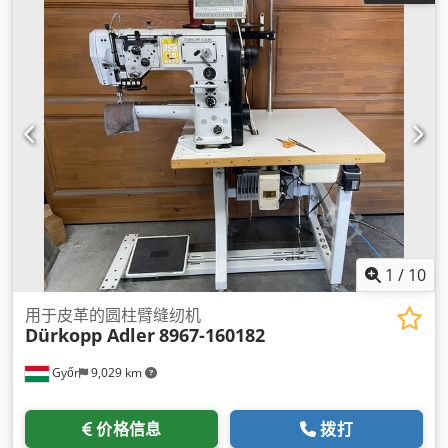
1
/
10
用于皮革的圆柱臂缝纫机
Dürkopp Adler
8967-160182
Győr
9,029 km
价格信息
拨打