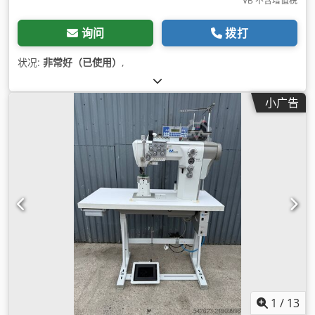
VB 不含增值税
询问
拨打
状况:
非常好（已使用）
,
小广告
1
/
13