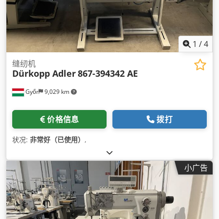
1
/
4
缝纫机
Dürkopp Adler
867-394342 AE
Győr
9,029 km
价格信息
拨打
状况:
非常好（已使用）
,
小广告