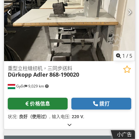
1
/
5
重型立柱缝纫机，三同步送料
Dürkopp Adler
868-190020
Győr
9,029 km
价格信息
拨打
状况:
良好（使用过）
, 输入电压:
220 V
,
小广告