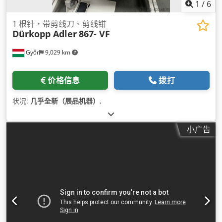
1
/
6
1 根针，带剪线刀、剪线钳
Dürkopp Adler
867- VF
Győr
9,029 km
价格信息
拨打
状况:
几乎全新（展品机器）
,
小广告