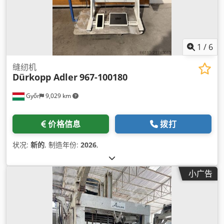
1
/
6
缝纫机
Dürkopp Adler
967-100180
Győr
9,029 km
价格信息
拨打
状况:
新的
, 制造年份:
2026
,
小广告