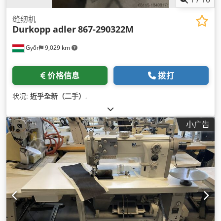
缝纫机
Durkopp adler
867-290322M
Győr
9,029 km
价格信息
拨打
状况:
近乎全新（二手）
,
小广告