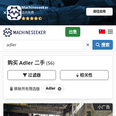
Machineseeker
前往应用
店内免费
出售
搜索
购买 Adler 二手
(56)
过滤器
相关性
Adler
移除所有筛选器
小广告