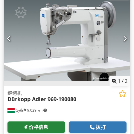
1
/
2
缝纫机
Dürkopp Adler
969-190080
Győr
9,029 km
价格信息
拨打