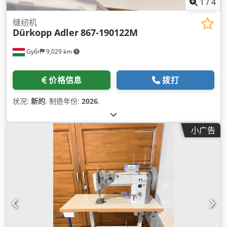
1
/
4
缝纫机
Dürkopp Adler
867-190122M
Győr
9,029 km
价格信息
拨打
状况:
新的
, 制造年份:
2026
,
小广告