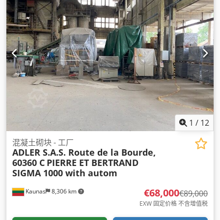
1
/
12
混凝土砌块 - 工厂
ADLER S.A.S. Route de la Bourde,
60360 C
PIERRE ET BERTRAND
SIGMA 1000 with autom
€68,000
Kaunas
8,306 km
€89,000
EXW 固定价格 不含增值税