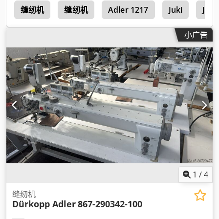
r
缝纫机
缝纫机
Adler 1217
Juki
Juki
小广告
1
/
4
缝纫机
Dürkopp Adler
867-290342-100