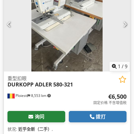
1
/
9
重型扣眼
DURKOPP ADLER
580-321
€6,500
Ploiesti
8,553 km
固定价格 不含增值税
询问
拨打
状况:
近乎全新（二手）
,