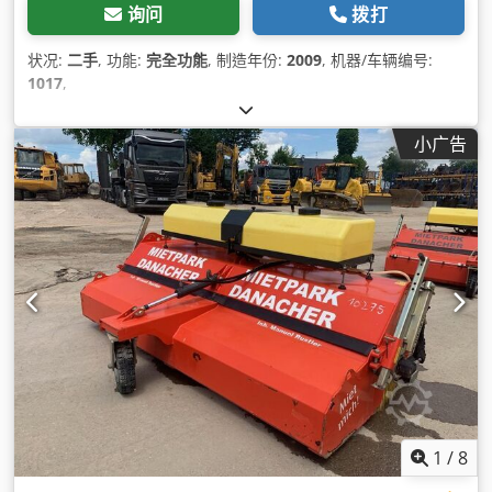
询问
拨打
状况:
二手
, 功能:
完全功能
, 制造年份:
2009
, 机器/车辆编号:
1017
,
小广告
1
/
8