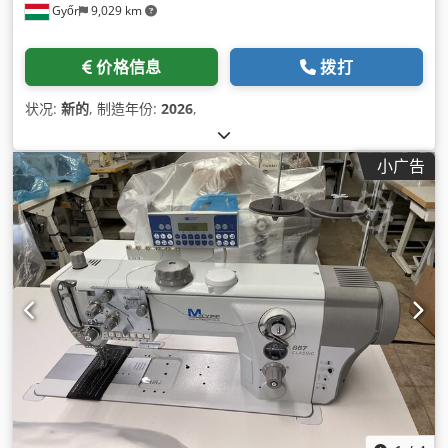
Győr
9,029 km
价格信息
拨打
状况:
新的
, 制造年份:
2026
,
小广告