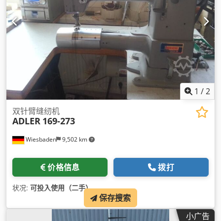
1
/
2
双针臂缝纫机
ADLER
169-273
Wiesbaden
9,502 km
价格信息
拨打
状况:
可投入使用（二手）
,
保存搜索
小广告