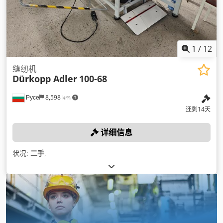
1
/
12
缝纫机
Dürkopp Adler
100-68
Русе
8,598 km
还剩14天
详细信息
状况:
二手
,