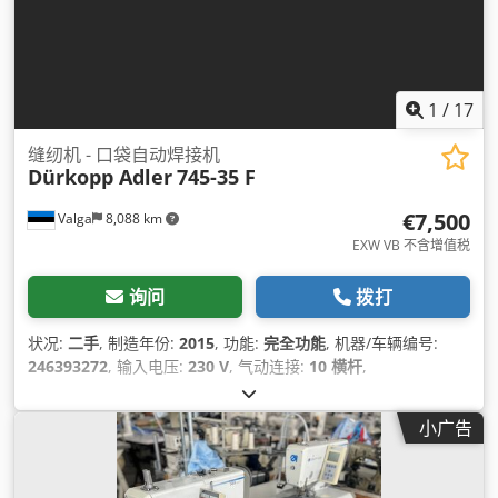
1
/
17
缝纫机 - 口袋自动焊接机
Dürkopp Adler
745-35 F
€7,500
Valga
8,088 km
EXW VB 不含增值税
询问
拨打
状况:
二手
, 制造年份:
2015
, 功能:
完全功能
, 机器/车辆编号:
246393272
, 输入电压:
230 V
, 气动连接:
10 横杆
,
小广告