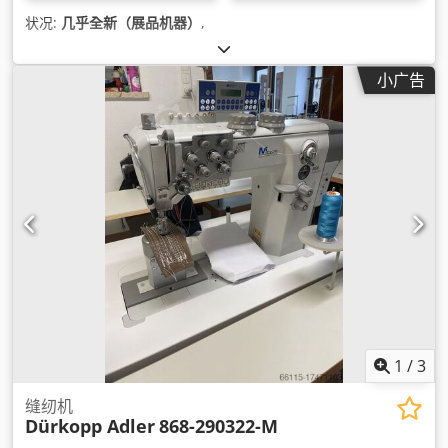
状况:
几乎全新（展品机器）
,
小广告
1
/
3
缝纫机
Dürkopp Adler
868-290322-M