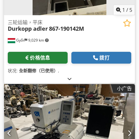
1
/
5
三轮运输，平床
Durkopp adler
867-190142M
Győr
9,029 km
价格信息
拨打
状况:
全新翻修（已使用）
,
小广告