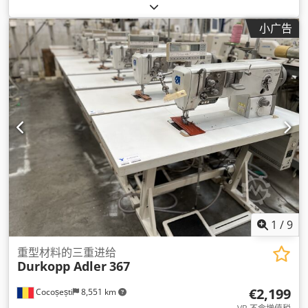
小广告
1
/
9
重型材料的三重进给
Durkopp Adler
367
€2,199
Cocoșești
8,551 km