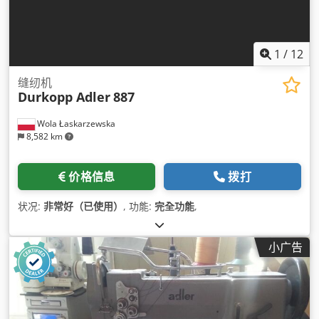
1
/
12
缝纫机
Durkopp Adler
887
Wola Łaskarzewska
8,582 km
价格信息
拨打
状况:
非常好（已使用）
, 功能:
完全功能
,
小广告