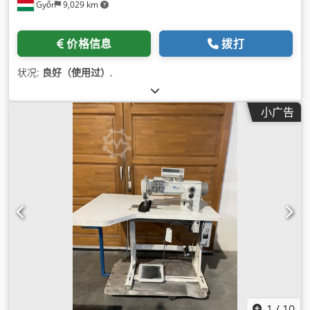
Győr
9,029 km
价格信息
拨打
状况:
良好（使用过）
,
小广告
1
/
10