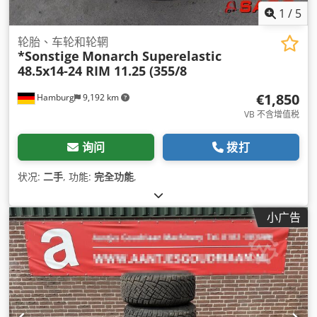
1
/
5
轮胎、车轮和轮辋
*Sonstige
Monarch Superelastic
48.5x14-24 RIM 11.25 (355/8
€1,850
Hamburg
9,192 km
VB 不含增值税
询问
拨打
状况:
二手
, 功能:
完全功能
,
小广告