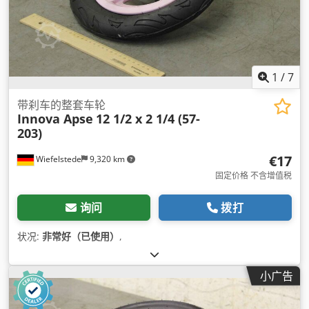
1
/
7
带刹车的整套车轮
Innova Apse
12 1/2 x 2 1/4 (57-
203)
€17
Wiefelstede
9,320 km
固定价格 不含增值税
询问
拨打
状况:
非常好（已使用）
,
小广告