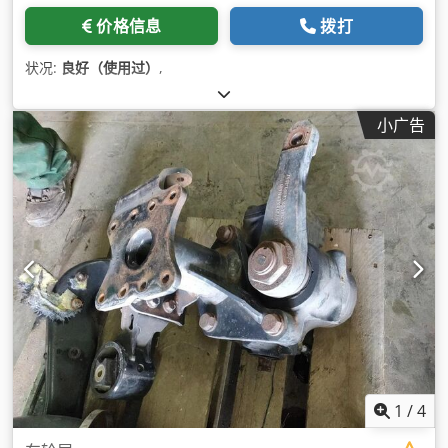
价格信息
拨打
状况:
良好（使用过）
,
小广告
1
/
4