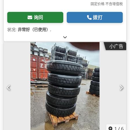
固定价格 不含增值税
询问
拨打
状况:
非常好（已使用）
,
小广告
1
/
6