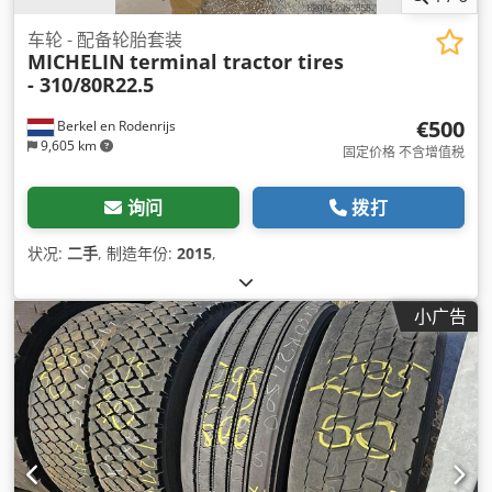
车轮 - 配备轮胎套装
MICHELIN
terminal tractor tires
- 310/80R22.5
€500
Berkel en Rodenrijs
9,605 km
固定价格 不含增值税
询问
拨打
状况:
二手
, 制造年份:
2015
,
小广告