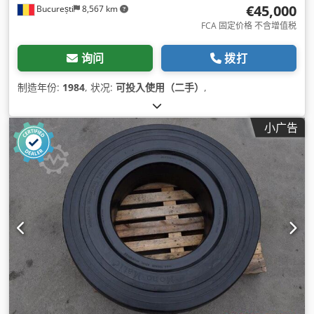
€45,000
București
8,567 km
FCA 固定价格 不含增值税
询问
拨打
制造年份:
1984
, 状况:
可投入使用（二手）
,
小广告