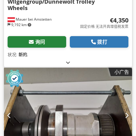
WIlgengroup/Dunnewolt
Trolley
Wheels
€4,350
Mauer bei Amstetten
9,192 km
固定价格 无法开具增值税发票
询问
拨打
状况:
新的
,
小广告