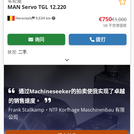
车轮屋
MAN
Servo TGL 12.220
€750
Herentals
9,634 km
€1,000
VB 不含增值税
询问
拨打
状况:
二手
,
通过Machineseeker的拍卖使我实现了卓越
的销售速度。
Frank Stallkamp，NTF Korfhage Maschinenbau 有限
公司