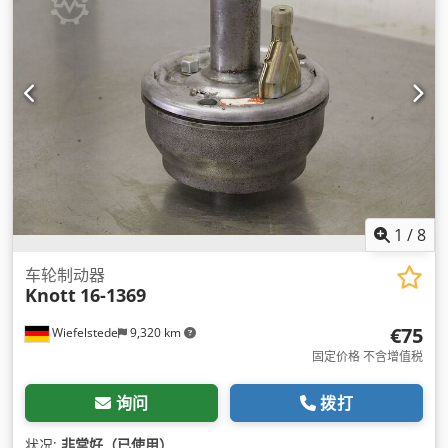
1
/
8
车轮制动器
Knott
16-1369
€75
Wiefelstede
9,320 km
固定价格 不含增值税
询问
拨打
状况:
非常好（已使用）
,