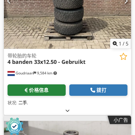
1
/
5
带轮胎的车轮
4 banden 33x12.50 - Gebruikt
Goudriaan
9,584 km
价格信息
拨打
状况:
二手
,
小广告