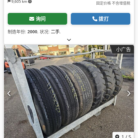
9,605 km
固定价格 不含增值税
询问
拨打
制造年份:
2000
, 状况:
二手
,
小广告
1
/
5