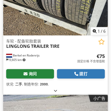
1
/
6
车轮 - 配备轮胎套装
LINGLONG
TRAILER TIRE
€75
Berkel en Rodenrijs
9,605 km
固定价格 不含增值税
询问
拨打
状况:
二手
, 制造年份:
2000
,
小广告