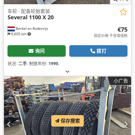
车轮 - 配备轮胎套装
Several
1100 X 20
€75
Berkel en Rodenrijs
9,605 km
固定价格 不含增值税
询问
拨打
状况:
二手
, 制造年份:
1990
,
小广告
保存搜索