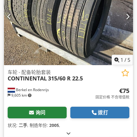
1
/
5
车轮 - 配备轮胎套装
CONTINENTAL
315/60 R 22.5
€75
Berkel en Rodenrijs
9,605 km
固定价格 不含增值税
询问
拨打
状况:
二手
, 制造年份:
2005
,