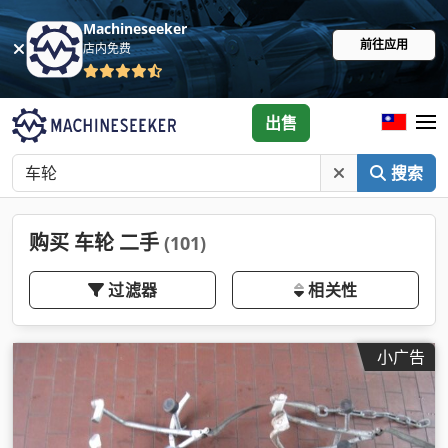
Machineseeker
前往应用
店内免费
出售
搜索
购买 车轮 二手
(101)
过滤器
相关性
小广告