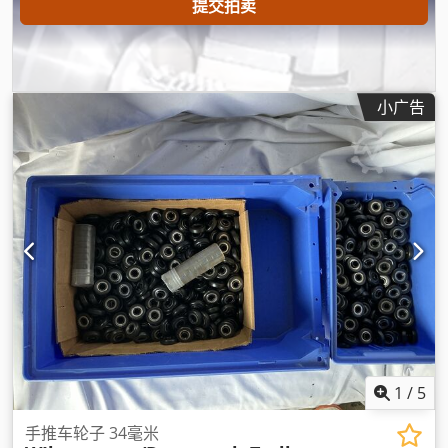
提交拍卖
小广告
1
/
5
手推车轮子 34毫米