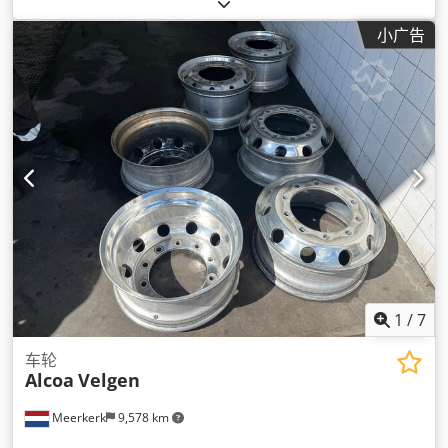
小广告
1
/
7
车轮
Alcoa
Velgen
Meerkerk
9,578 km