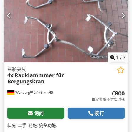
1
/
7
车轮夹具
4x Radklammmer für
Bergungskran
€800
Weilburg
9,478 km
固定价格 不含增值税
询问
拨打
状况:
二手
, 功能:
完全功能
,