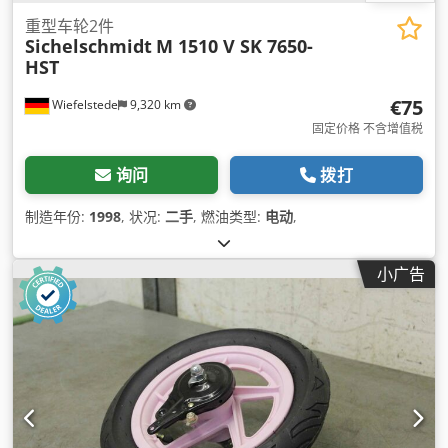
重型车轮2件
Sichelschmidt
M 1510 V SK 7650-
HST
€75
Wiefelstede
9,320 km
固定价格 不含增值税
询问
拨打
制造年份:
1998
, 状况:
二手
, 燃油类型:
电动
,
小广告