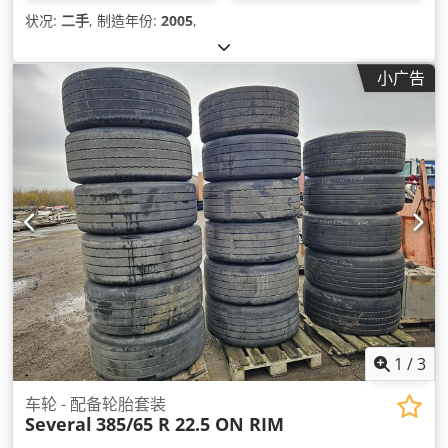
状况:
二手
, 制造年份:
2005
,
小广告
1
/
3
车轮 - 配备轮胎套装
Several
385/65 R 22.5 ON RIM