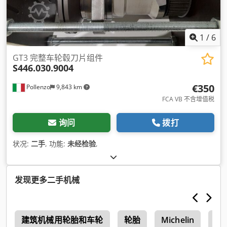
1
/
6
GT3 完整车轮毂刀片组件
S446.030.9004
€350
Pollenzo
9,843 km
FCA VB 不含增值税
询问
拨打
状况:
二手
, 功能:
未经检验
,
发现更多二手机械
m
建筑机械用轮胎和车轮
轮胎
Michelin
Mic