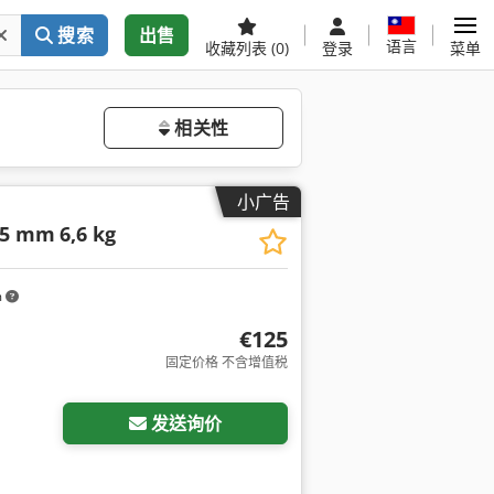
搜索
出售
语言
收藏列表
(0)
登录
菜单
相关性
小广告
25 mm
6,6 kg
m
€125
固定价格 不含增值税
请求更多图片
发送询价