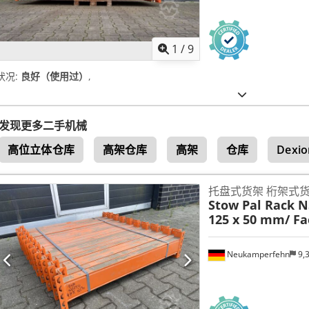
1
/
9
状况:
良好（使用过）
,
发现更多二手机械
高位立体仓库
高架仓库
高架
仓库
Dexio
托盘式货架 桁架式
Stow Pal Rack N
125 x 50 mm/ Fac
Neukamperfehn
9,