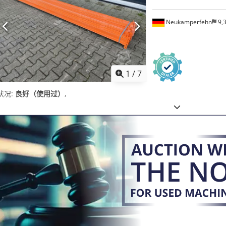
Neukamperfehn
9,
1
/
7
状况:
良好（使用过）
,