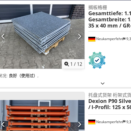
搁板格栅
Gesamttiefe: 1.
Gesamtbreite:
1
35 x 40 mm / GR
Neukamperfehn
9,
1
/
12
状况:
良好（使用过）
,
托盘式货架 桁架式
Dexion P90 Silv
/
I-Profil: 125 x 
Neukamperfehn
9,