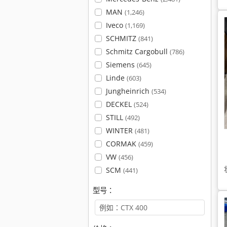
MAN
(1,246)
Iveco
(1,169)
SCHMITZ
(841)
Schmitz Cargobull
(786)
Siemens
(645)
Linde
(603)
Jungheinrich
(534)
DECKEL
(524)
STILL
(492)
WINTER
(481)
CORMAK
(459)
VW
(456)
SCM
(441)
型号：