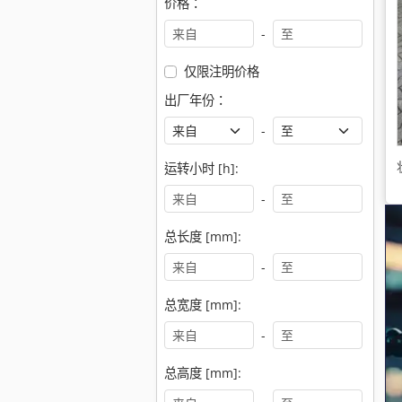
价格：
-
仅限注明价格
出厂年份：
-
运转小时 [h]:
-
总长度 [mm]:
-
总宽度 [mm]:
-
总高度 [mm]: