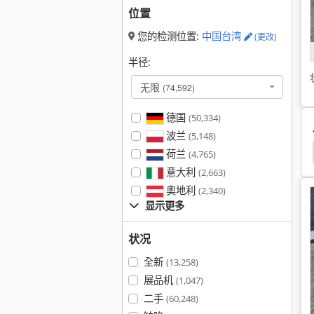
位置
您的检测位置:
中国台湾
(更改)
半径:
无限
(74,592)
德国
(50,334)
波兰
(5,148)
老虎钳
荷兰
(4,765)
意大利
(2,663)
奥地利
(2,340)
显示更多
状况
全新
(13,258)
展品机
(1,047)
二手
(60,248)