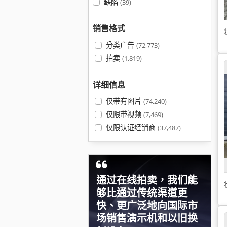
缺陷
(39)
销售格式
分类广告
(72,773)
拍卖
(1,819)
详细信息
仅带有图片
(74,240)
仅限带视频
(7,469)
仅限认证经销商
(37,487)
通过在线拍卖，我们能
够比通过传统渠道更
快、更广泛地向国际市
场销售演示机和以旧换