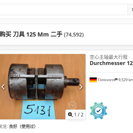
购买 刀具 125 Mm 二手
(74,592)
空心主轴最大行程
Durchmesser 1
Tönisvorst
9,529 k
1
/
2
状况:
良好（使用过）
,