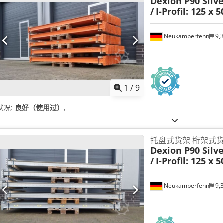
Dexion P90 Silv
/
I-Profil: 125 x 
Neukamperfehn
9,
1
/
9
状况:
良好（使用过）
,
托盘式货架 桁架式
Dexion P90 Silv
/
I-Profil: 125 x 
Neukamperfehn
9,