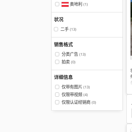
奥地利
(1)
状况
二手
(13)
销售格式
分类广告
(13)
拍卖
(0)
详细信息
仅带有图片
(13)
仅限带视频
(4)
仅限认证经销商
(0)
Toro Aerifizierer
Nissan
Niemeyer Hr 641 Dh