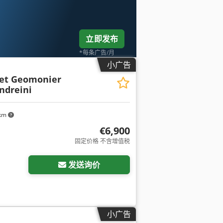
立即发布
*每条广告/月
小广告
ret Geomonier
ndreini
 km
€6,900
固定价格 不含增值税
发送询价
小广告