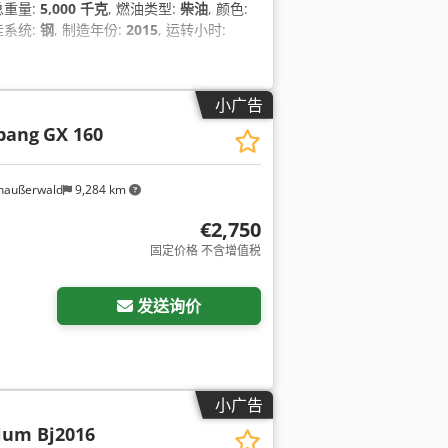
 总重量:
5,000 千克
, 燃油类型:
柴油
, 颜色:
挂系统:
钢
, 制造年份:
2015
, 运转小时:
小广告
ibang
GX 160
naußerwald
9,284 km
€2,750
固定价格 不含增值税
发送询价
小广告
hium Bj2016