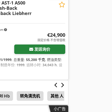
 AST-1 A500
ush-Back
back Liebherr
 km
€24,900
固定价格 不含增值税
发送询价
1/1999
, 总重量:
55,200 千克
, 燃油类型:
, 制造年份:
1999
, 运转小时:
34,043 h
, 设
Rl Hb
转角清洗机
其他 人
小广告