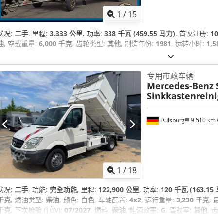
1
/
15
状况:
二手
, 里程:
3,333 公里
, 功率:
338 千瓦 (459.55 马力)
, 首次注册:
10
油
, 空载重量:
6,000 千克
, 齿轮类型:
其他
, 制造年份:
1981
, 运转小时:
1,5
专用市政车辆
Mercedes-Benz
Sinkkastenreini
Duisburg
9,510 km
1
/
18
状况:
二手
, 功能:
完全功能
, 里程:
122,900 公里
, 功率:
120 千瓦 (163.15
千克
, 燃油类型:
柴油
, 颜色:
白色
, 车轴配置:
4x2
, 运行重量:
3,230 千克
,
千克
, 下次检验 (TÜV):
07/2027
, 燃料:
柴油
, 能源效率:
G
, 驾驶室:
其他
, 