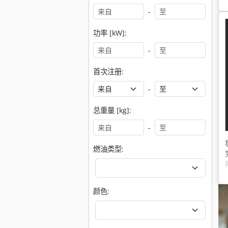
-
功率 [kW]:
-
首次注册:
-
总重量 [kg]:
-
燃油类型:
颜色: