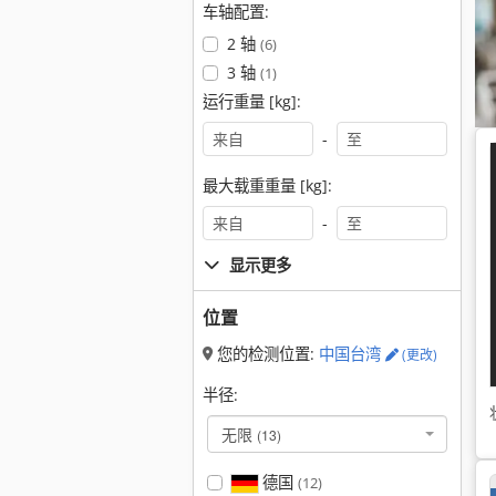
车轴配置:
2 轴
(6)
3 轴
(1)
运行重量 [kg]:
-
最大载重重量 [kg]:
-
显示更多
位置
您的检测位置:
中国台湾
(更改)
半径:
无限
(13)
德国
(12)