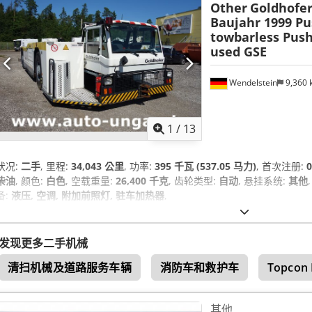
Other
Goldhofer
Baujahr 1999 P
towbarless Push
used GSE
Wendelstein
9,360
1
/
13
状况:
二手
, 里程:
34,043 公里
, 功率:
395 千瓦 (537.05 马力)
, 首次注册:
0
柴油
, 颜色:
白色
, 空载重量:
26,400 千克
, 齿轮类型:
自动
, 悬挂系统:
其他
备:
液压, 空调, 附加前照灯, 驻车加热器
,
发现更多二手机械
清扫机械及道路服务车辆
消防车和救护车
Topcon 
其他