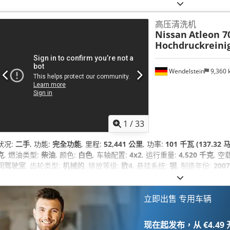
6,400 毫米
, 总宽度:
2,170 毫米
, 总高度:
2,850 毫米
, 座位数量:
2
, 齿轮数
低噪音, 动力转向, 卡车注册, 安全气囊, 液压, 烟尘过滤器, 电动窗调节, 防
高压清洗机
Nissan
Atleon 7
Hochdruckreini
Wendelstein
9,360
1
/
33
状况:
二手
, 功能:
完全功能
, 里程:
52,441 公里
, 功率:
101 千瓦 (137.32 
克
, 燃油类型:
柴油
, 颜色:
白色
, 车轴配置:
4x2
, 运行重量:
4,520 千克
, 空
间驾驶室
, 齿轮类型:
机械的
, 排放等级:
欧4
, 悬挂系统:
钢
, 制造年份:
2007
立即出售 专用车辆
现在起发布，从 €4.49