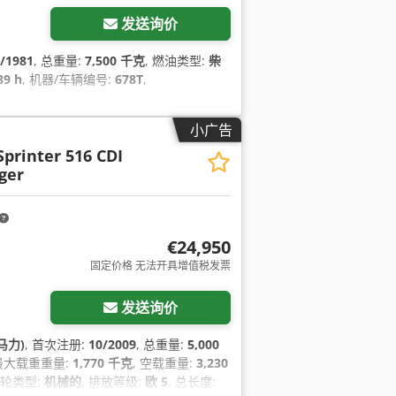
发送询价
/1981
, 总重量:
7,500 千克
, 燃油类型:
柴
89 h
, 机器/车辆编号:
678T
,
小广告
Sprinter 516 CDI
ger
€24,950
固定价格 无法开具增值税发票
发送询价
 马力)
, 首次注册:
10/2009
, 总重量:
5,000
 最大载重重量:
1,770 千克
, 空载重量:
3,230
齿轮类型:
机械的
, 排放等级:
欧 5
, 总长度: