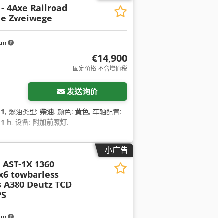
 - 4Axe Railroad
ne Zweiwege
 km
€14,900
固定价格 不含增值税
发送询价
11
, 燃油类型:
柴油
, 颜色:
黄色
, 车轴配置:
11 h
, 设备:
附加前照灯
,
小广告
 AST-1X 1360
x6 towbarless
s A380 Deutz TCD
PS
 km