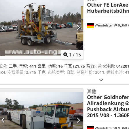
Other
FE LorAxe
Hubarbeitsbüh
Wendelstein
9,360
1
/
15
状况:
二手
, 里程:
411 公里
, 功率:
16 千瓦 (21.75 马力)
, 首次注册:
01/20
4x4
, 空载重量:
2,715 千克
, 齿轮类型:
自动
, 制造年份:
2011
, 运转小时:
4
其他
Other
Goldhofer
Allradlenkung 6
Pushback Airbu
2015 V08 - 1.360
Wendelstein
9,360