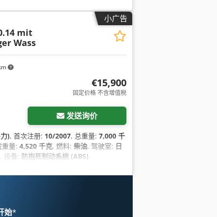
:
6
, 机器/车辆编号:
WB339
, 设备:
中央锁,
抱死制动系统 (ABS)
,
小广告
0.14 mit
ger Wass
 km
€15,900
固定价格 不含增值税
发送询价
马力)
, 首次注册:
10/2007
, 总重量:
7,000 千
载重量:
4,520 千克
, 燃料:
柴油
, 驾驶室:
日
, 设备:
防抱死制动系统 (ABS)
,
 开始
*