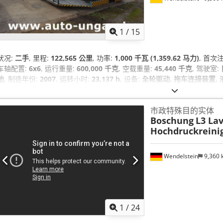
1
/
15
状况:
二手
, 里程:
122,565 公里
, 功率:
1,000 千瓦 (1,359.62 马力)
, 首次
车轴配置:
6x6
, 运行重量:
600,000 千克
, 空载重量:
45,440 千克
, 驾驶室:
他
, 制造年份:
2007
, 运转小时:
23,137 h
, 设备:
全轮驱动, 拖车连接装置, 
市政特殊目的实体
Boschung
L3 La
Hochdruckreini
Wendelstein
9,360
1
/
24