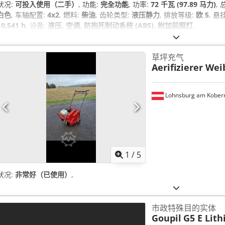
状况:
可投入使用（二手）
, 功能:
完全功能
, 功率:
72 千瓦 (97.89 马力)
,
白色
, 车轴配置:
4x2
, 燃料:
柴油
, 齿轮类型:
液压静力
, 排放等级:
欧 5
, 悬
10,541 h
, 设备:
液压, 空调, 防抱死制动系统 (ABS), 附加前照灯
,
草坪充气
Aerifizierer We
Lohnsburg am Kober
1
/
5
状况:
非常好（已使用）
,
市政特殊目的实体
Goupil
G5 E Lit