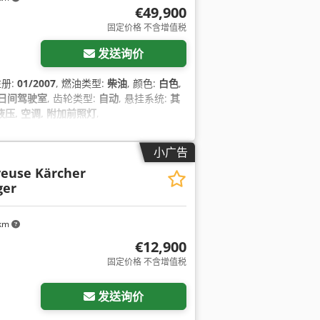
€49,900
固定价格 不含增值税
发送询价
注册:
01/2007
, 燃油类型:
柴油
, 颜色:
白色
,
日间驾驶室
, 齿轮类型:
自动
, 悬挂系统:
其
液压, 空调, 附加前照灯
,
小广告
veuse Kärcher
ger
 km
€12,900
固定价格 不含增值税
发送询价