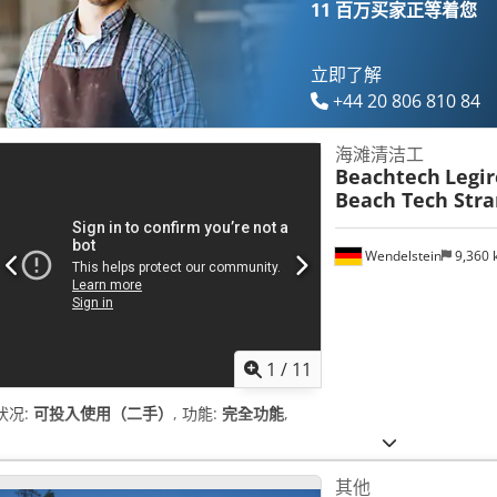
11 百万买家
正等着您
立即了解
+44 20 806 810 84
海滩清洁工
Beachtech
Legi
Beach Tech Stra
Wendelstein
9,360
1
/
11
状况:
可投入使用（二手）
, 功能:
完全功能
,
其他