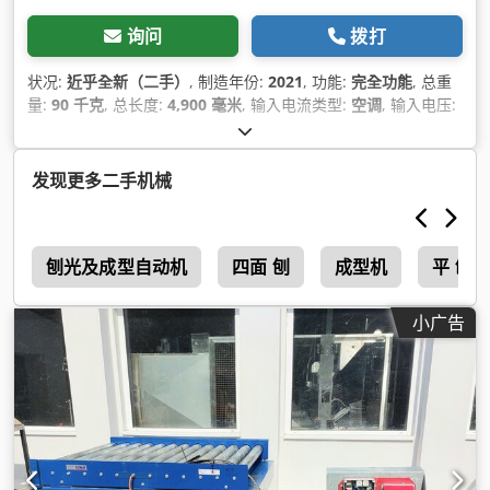
询问
拨打
状况:
近乎全新（二手）
, 制造年份:
2021
, 功能:
完全功能
, 总重
量:
90 千克
, 总长度:
4,900 毫米
, 输入电流类型:
空调
, 输入电压:
230 V
, 燃料:
家用燃气 H
, 输入频率:
50 赫兹
,
发现更多二手机械
m
刨光及成型自动机
四面 刨
成型机
平 刨
小广告