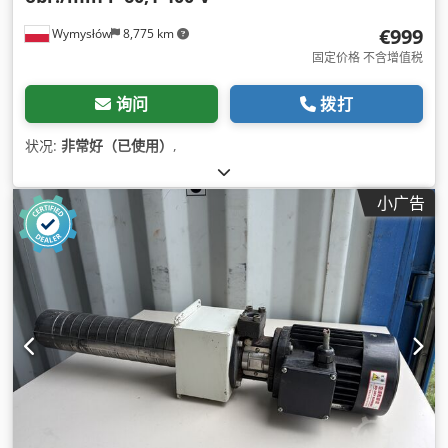
€999
Wymysłów
8,775 km
固定价格 不含增值税
询问
拨打
状况:
非常好（已使用）
,
小广告