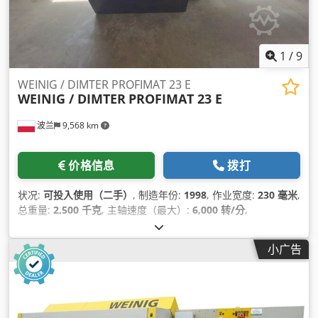
1
/
9
WEINIG / DIMTER PROFIMAT 23 E
WEINIG / DIMTER
PROFIMAT 23 E
波兰
9,568 km
价格信息
拨打
状况:
可投入使用（二手）
, 制造年份:
1998
, 作业宽度:
230 毫米
,
总重量:
2,500 千克
, 主轴速度（最大）:
6,000 转/分
,
小广告