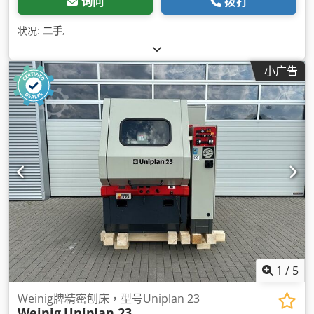
询问
拨打
状况:
二手
,
小广告
1
/
5
Weinig牌精密刨床，型号Uniplan 23
Weinig
Uniplan 23