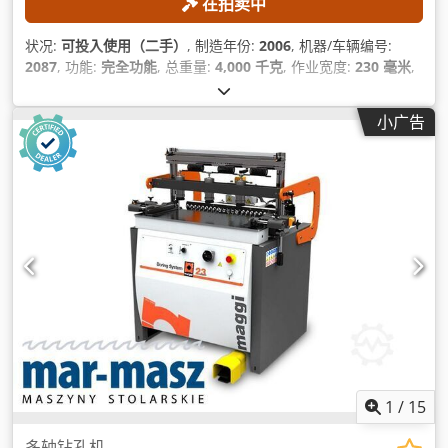
在拍卖中
状况:
可投入使用（二手）
, 制造年份:
2006
, 机器/车辆编号:
2087
, 功能:
完全功能
, 总重量:
4,000 千克
, 作业宽度:
230 毫米
,
主轴直径:
40 毫米
, 主轴速度（最大）:
6,000 转/分
, 作业高度:
125 毫米
,
小广告
1
/
15
多轴钻孔机