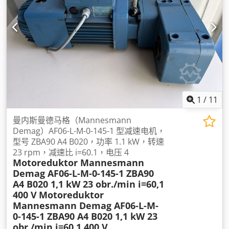
1
/
11
曼内斯曼德马格（Mannesmann
Demag）AF06-L-M-0-145-1 型减速电机，
型号 ZBA90 A4 B020，功率 1.1 kW，转速
23 rpm，减速比 i=60.1，电压 4
Motoreduktor Mannesmann
Demag AF06-L-M-0-145-1 ZBA90
A4 B020 1,1 kW 23 obr./min i=60,1
400 V
Motoreduktor
Mannesmann Demag AF06-L-M-
0-145-1 ZBA90 A4 B020 1,1 kW 23
obr./min i=60,1 400 V