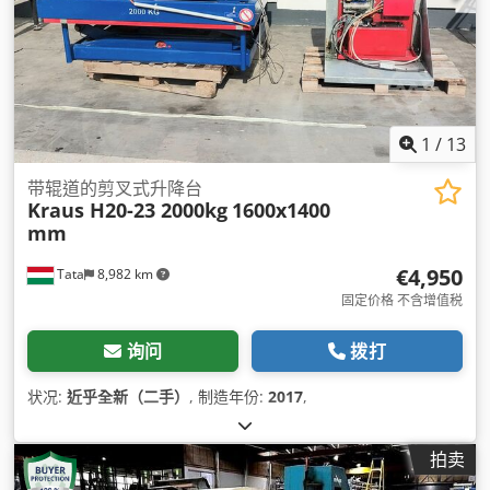
1
/
13
带辊道的剪叉式升降台
Kraus H20-23 2000kg
1600x1400
mm
€4,950
Tata
8,982 km
固定价格 不含增值税
询问
拨打
状况:
近乎全新（二手）
, 制造年份:
2017
,
拍卖