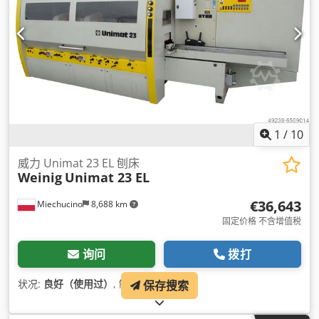
1
/
10
威力 Unimat 23 EL 刨床
Weinig
Unimat 23 EL
€36,643
Miechucino
8,688 km
固定价格 不含增值税
询问
拨打
状况:
良好（使用过）
, 制造年份:
2002
,
保存搜索