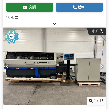
询问
拨打
状况:
二手
,
小广告
1
/
13