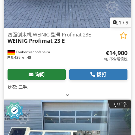
1
/
9
四面刨木机 WEINIG 型号 Profimat 23E
WEINIG
Profimat 23 E
€14,900
Tauberbischofsheim
9,439 km
VB 不含增值税
询问
拨打
状况:
二手
,
小广告