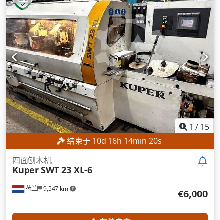
1
/
15
结束于
10
d
16
h
14
min
18
s
四面刨木机
Kuper
SWT 23 XL-6
荷兰
9,547 km
€6,000