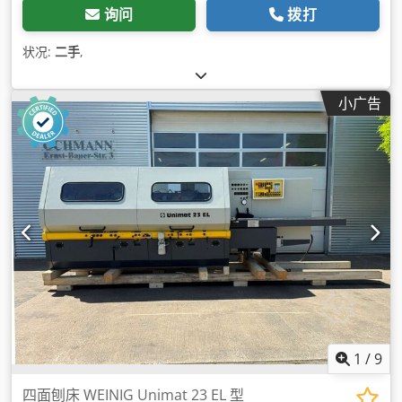
询问
拨打
状况:
二手
,
小广告
1
/
9
四面刨床 WEINIG Unimat 23 EL 型