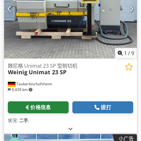
1
/
9
魏尼格 Unimat 23 SP 型刨切机
Weinig
Unimat 23 SP
Tauberbischofsheim
9,439 km
价格信息
拨打
状况:
二手
,
小广告