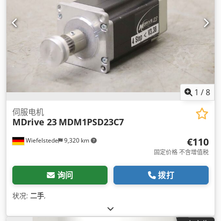
1
/
8
伺服电机
MDrive 23
MDM1PSD23C7
€110
Wiefelstede
9,320 km
固定价格 不含增值税
询问
拨打
状况:
二手
,