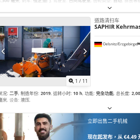
3,300 毫米
, 刹车:
恒定油门
, 驾驶室:
日间驾驶室
, 齿轮类型:
自动
, 排放等
备:
动力转向, 定速巡航, 差速锁, 座椅加热器, 牵引力控制, 空调, 车载电脑, 
驾驶室
,
道路清扫车
SAPHIR
Kehrmas
Oelsnitz/Erzgebirge
1
/
11
状况:
二手
, 制造年份:
2019
, 运转小时:
10 h
, 功能:
完全功能
, 总长度:
2,0
毫米
, 设备:
液压
,
立即出售二手机械
现在起发布，从 €4.49