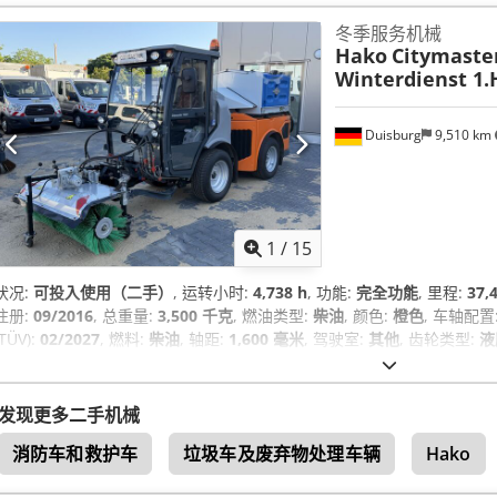
冬季服务机械
Hako
Citymaster
Winterdienst 1
Duisburg
9,510 km
1
/
15
状况:
可投入使用（二手）
, 运转小时:
4,738 h
, 功能:
完全功能
, 里程:
37,
注册:
09/2016
, 总重量:
3,500 千克
, 燃油类型:
柴油
, 颜色:
橙色
, 车轴配置
(TÜV):
02/2027
, 燃料:
柴油
, 轴距:
1,600 毫米
, 驾驶室:
其他
, 齿轮类型:
液
压, 烟尘过滤器, 空调
,
发现更多二手机械
消防车和救护车
垃圾车及废弃物处理车辆
Hako