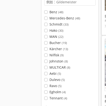
Benz
(48)
Mercedes-Benz
(48)
Schmidt
(33)
Hako
(30)
MAN
(22)
Bucher
(19)
Kärcher
(13)
Nilfisk
(9)
Johnston
(8)
MULTICAR
(8)
Aebi
(5)
Dulevo
(5)
Ravo
(5)
Egholm
(4)
Tennant
(4)