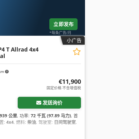
立即发布
*每条广告/月
小广告
4 T Allrad 4x4
al
 km
€11,900
固定价格 不含增值税
发送询价
,939 公里
, 功率:
72 千瓦 (97.89 马力)
, 首
置:
4x4
, 燃料:
柴油
, 驾驶室:
日间驾驶室
,