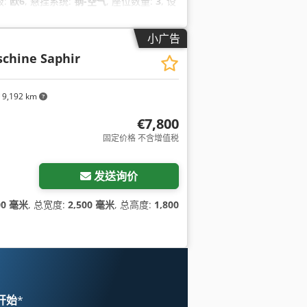
级:
欧6
, 悬挂系统:
钢-空气
, 座位数量:
3
, 设
防抱死制动系统 (ABS), 附加前照灯, 雾灯,
小广告
chine Saphir
9,192 km
€7,800
固定价格 不含增值税
发送询价
00 毫米
, 总宽度:
2,500 毫米
, 总高度:
1,800
 开始
*