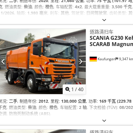
状况:
二手
, 制造年份:
2020
, 里程:
21,660 公里
, 功率:
75 千瓦 (101.97 马
克
, 燃油类型:
柴油
, 颜色:
橙色
, 车轴配置:
4x2
, 最大载重重量:
3,500 千克
11/2026
, 轴距:
1,980 毫米
, 刹车:
其他
, 驾驶室:
日间驾驶室
, 齿轮类型:
其
雷达, 动力转向, 拖车连接装置, 烟尘过滤器, 空调, 防抱死制动系统 (ABS), 
驾驶室
,
道路清扫车
SCANIA
G230 Ke
SCARAB Magnu
Kaufungen
9,347 k
1
/
40
状况:
二手
, 制造年份:
2012
, 里程:
130,000 公里
, 功率:
169 千瓦 (229.78
千克
, 燃油类型:
柴油
, 颜色:
橙色
, 车轴配置:
2 轴
, 下次检验 (TÜV):
08/20
空调, 防抱死制动系统 (ABS)
,
道路清扫车