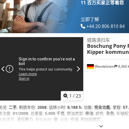
11 百万买家
正等着您
立即了解
+44 20 806 810 84
道路清扫车
Boschung
Pony P
Kipper kommun
Wendelstein
9,360
1
/
23
状况:
二手
, 制造年份:
2008
, 运转小时:
8,188 h
, 功能:
完全功能
, 里程:
57
次注册:
01/2008
, 总重量:
5,000 千克
, 燃油类型:
柴油
, 颜色:
灰色
, 车轴配
齿轮类型:
液压静力
, 悬挂系统:
钢
, 设备:
空调, 附加前照灯
,