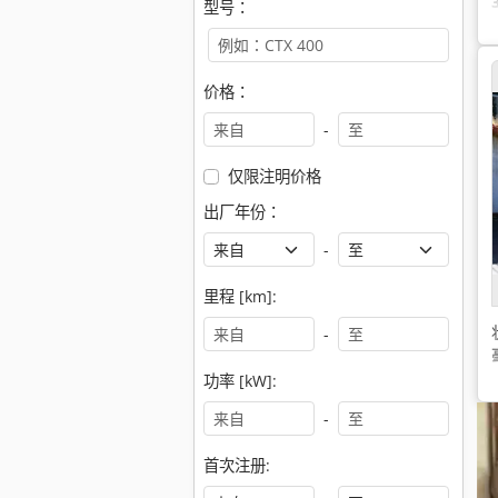
型号：
价格：
-
仅限注明价格
出厂年份：
-
里程 [km]:
-
功率 [kW]:
-
首次注册: