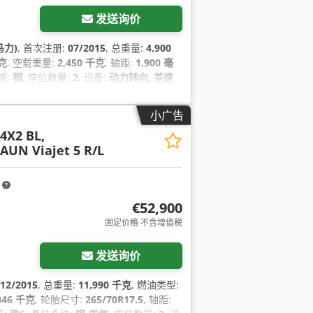
发送询价
 马力)
, 首次注册:
07/2015
, 总重量:
4,900
千克
, 空载重量:
2,450 千克
, 轴距:
1,900 毫
统:
钢
, 座位数量:
2
, 设备:
动力转向, 差速
小广告
 4X2 BL,
AUN Viajet 5 R/L
m
€52,900
固定价格 不含增值税
发送询价
12/2015
, 总重量:
11,990 千克
, 燃油类型:
046 千克
, 轮胎尺寸:
265/70R17.5
, 轴距: