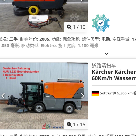
1
/
10
状况:
二手
, 制造年份:
2005
, 功能:
完全功能
, 燃油类型:
电动
, 空载重量:
1
1,050 毫米
, 驱动类型:
Elektro
, 施工宽度:
1,100 毫米
,
道路清扫车
Kärcher
Kärcher
60Km/h Wasserre
Sottrum
9,266 km
1
/
15