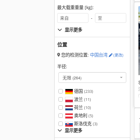
最大载重重量 [kg]:
-
显示更多
位置
您的检测位置:
中国台湾
(更改)
半径:
无限
(264)
德国
(233)
波兰
(11)
荷兰
(10)
奥地利
(5)
斯洛伐克
(3)
Variette
Hako 1000
Schmidt
Schmidt Vks
显示更多