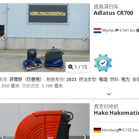
道路清扫车
Adlatus CR700
Wijchen
9,541 km
1
/
15
状况:
非常好（已使用）
, 制造年份:
2023
, 燃油类型:
电动
, 燃料:
电力
, 
1,550 毫米
, 货舱高度:
1,100 毫米
,
真空扫地机
Hako
Hakomatic
Hamburg
9,192 km