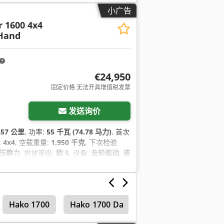
小广告
 1600 4x4
.Hand
€24,950
固定价格 无法开具增值税发票
发送询价
457 公里
, 功率:
55 千瓦 (74.78 马力)
, 首次
:
4x4
, 空载重量:
1,950 千克
, 下次检验
压静力
, 排放等级:
欧 5
, 设备:
全轮驱动, 液
Hako 1700
Hako 1700 Da