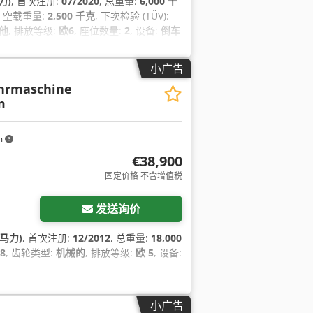
力)
, 首次注册:
07/2020
, 总重量:
6,000 千
, 空载重量:
2,500 千克
, 下次检验 (TÜV):
他
, 排放等级:
欧6
, 座位数量:
2
, 设备:
倒车
防盗系统（Immobilizer）, 附加前照灯,
小广告
hrmaschine
m
m
€38,900
固定价格 不含增值税
发送询价
 马力)
, 首次注册:
12/2012
, 总重量:
18,000
28
, 齿轮类型:
机械的
, 排放等级:
欧 5
, 设备:
小广告