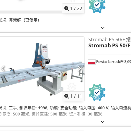
1
/
22
状况:
非常好（已使用）
,
Stromab PS 50/F 
Stromab
PS 50/F
Powiat kartuski
8,6
1
/
11
状况:
二手
, 制造年份:
1998
, 功能:
完全功能
, 输入电压:
400 V
, 输入电流
割宽度:
500 毫米
, 锯片直径:
500 毫米
, 锯片孔径:
30 毫米
,