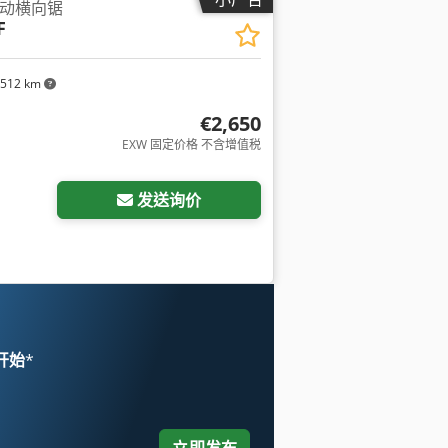
 摆动横向锯
F
,512 km
€2,650
EXW 固定价格 不含增值税
发送询价
 开始
*