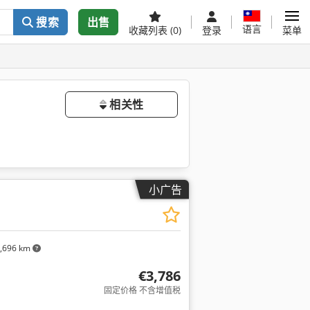
搜索
出售
语言
收藏列表
(0)
登录
菜单
相关性
小广告
,696 km
€3,786
固定价格 不含增值税