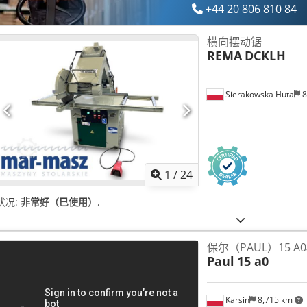
+44 20 806 810 84
横向摆动锯
REMA
DCKLH
Sierakowska Huta
8
1
/
24
状况:
非常好（已使用）
,
保尔（PAUL）15 
Paul
15 a0
Karsin
8,715 km