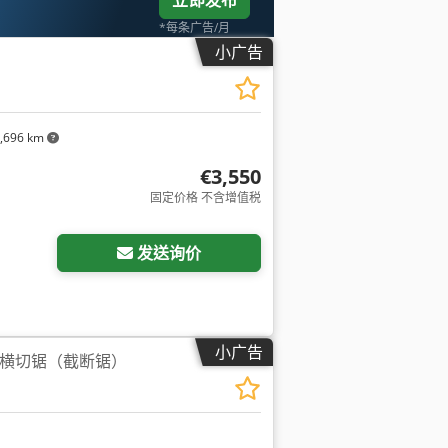
立即发布
*每条广告/月
小广告
,696 km
€3,550
固定价格 不含增值税
发送询价
小广告
A0横切锯（截断锯）