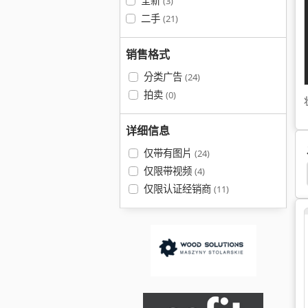
全新
(3)
二手
(21)
销售格式
分类广告
(24)
拍卖
(0)
详细信息
仅带有图片
(24)
仅限带视频
(4)
Dewalt Bs 1310
Dewalt 1600
Dewalt 1251
仅限认证经销商
(11)