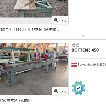
1
/
6
制造年份:
1980
, 状况:
非常好（已使用）
,
摆锯
BOTTENE
450
Schwanberg
9,236
1
/
6
状况:
非常好（已使用）
,