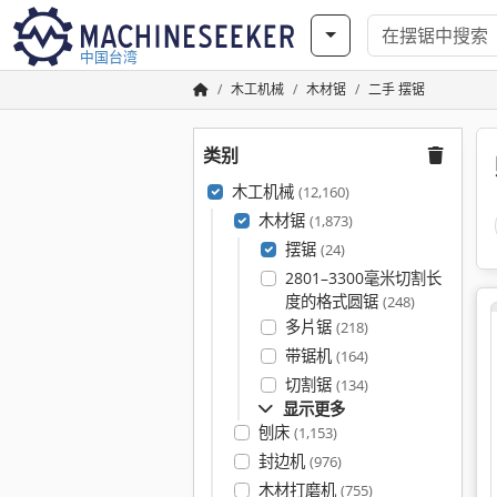
中国台湾
木工机械
木材锯
二手 摆锯
类别
木工机械
(12,160)
木材锯
(1,873)
摆锯
(24)
2801–3300毫米切割长
度的格式圆锯
(248)
多片锯
(218)
带锯机
(164)
切割锯
(134)
显示更多
刨床
(1,153)
封边机
(976)
木材打磨机
(755)