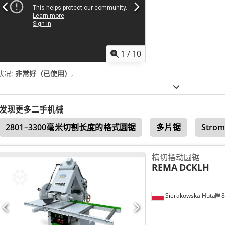
1
/
10
状况:
非常好（已使用）
,
发现更多二手机械
2801–3300毫米切割长度的格式圆锯
多片锯
Stro
横切摆动圆锯
REMA
DCKLH
Sierakowska Huta
8