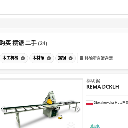
购买 摆锯 二手
(24)
木工机械
木材锯
摆锯
移除所有筛选器
横切锯
REMA
DCKLH
Sierakowska Huta
8