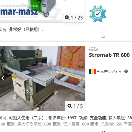
1
/
23
状况:
非常好（已使用）
,
摆锯
Stromab
TR 600
Arad
8,842 km
1
/
5
状况:
可投入使用（二手）
, 制造年份:
1997
, 功能:
完全功能
, 输入电压:
38
160 毫米
, 最大切割宽度:
600 毫米
, 锯片直径:
600 毫米
, 总重量:
550 千克