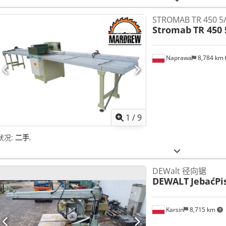
STROMAB TR 450
Stromab
TR 450 
Naprawa
8,784 km
1
/
9
状况:
二手
,
DEWalt 径向锯
DEWALT
JebaćPi
Karsin
8,715 km