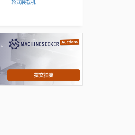
轮式装载机
运输 车
重型机械
、
提交拍卖