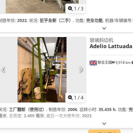
1
/
3
制造年份:
2022
, 状况:
近乎全新（二手）
, 功能:
完全功能
, 机器/车辆编号
玻璃斜边机
Adelio Lattuada
联合王国
9,918 km
1
/
4
状况:
工厂翻新（使用过）
, 制造年份:
2006
, 运转小时:
35,435 h
, 功能:
完
毫米
, 总高度:
2,400 毫米
, 最后一次大修年份:
2023
,