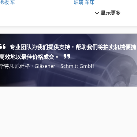
地板 车
玻璃 车床
显示更多
履带式装载机
玻璃切割台
工具 车
玻璃清洗机
平 压 平 模 切 机
玻璃研磨机
专业团队为我们提供支持，帮助我们将拍卖机械便捷
机械 压力 机
表 面板
高效地以最佳价格成交。
斯特凡·厄廷格，Gläsener + Schmitt GmbH