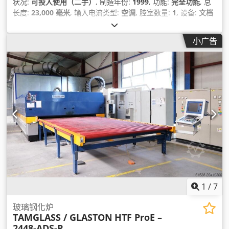
状况:
可投入使用（二手）
, 制造年份:
1999
, 功能:
完全功能
, 总
长度:
23,000 毫米
, 输入电流类型:
空调
, 腔室数量:
1
, 设备:
文档
/ 手册
,
小广告
1
/
7
玻璃钢化炉
TAMGLASS / GLASTON
HTF ProE –
2448-ADS-R