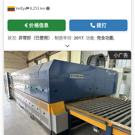
Velžys
8,253 km
价格信息
拨打
状况:
非常好（已使用）
, 制造年份:
2017
, 功能:
完全功能
,
小广告