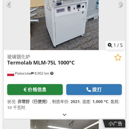
1
/
5
玻璃钢化炉
Termolab
MLM-75L 1000°C
Piskorzów
8,902 km
价格信息
拨打
状况:
非常好（已使用）
, 制造年份:
2021
, 温度:
1,000 °C
, 能耗:
10 千瓦时
,
小广告