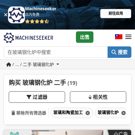
Machineseeker
前往应用
店内免费
出售
搜索
/ ... / 二手 玻璃钢化炉
购买 玻璃钢化炉 二手
(19)
过滤器
相关性
玻璃和陶瓷加工
玻璃钢化炉
移除所有筛选器
小广告