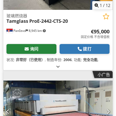
1
/
12
玻璃燃烧器
Tamglass
ProE-2442-CTS-20
€95,000
Pančevo
8,945 km
固定价格 不含增值税
询问
拨打
状况:
非常好（已使用）
, 制造年份:
2006
, 功能:
完全功能
,
小广告