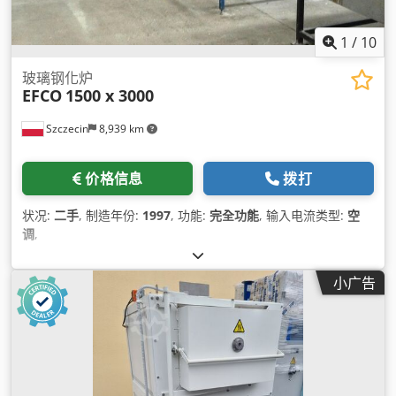
1
/
10
玻璃钢化炉
EFCO
1500 x 3000
Szczecin
8,939 km
价格信息
拨打
状况:
二手
, 制造年份:
1997
, 功能:
完全功能
, 输入电流类型:
空
调
,
小广告