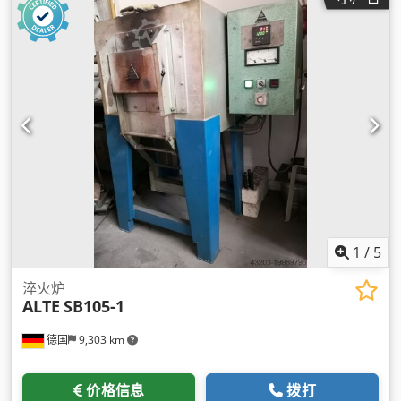
1
/
5
淬火炉
ALTE
SB105-1
德国
9,303 km
价格信息
拨打