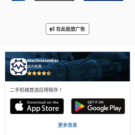
Tur 560
工业炉
工具 车
在此投放广告
机械 车床
玻璃 车床
Machineseeker
车轮
店内免费
车间 设备
车间起重机
二手机械首选应用程序！
餐车
更多信息