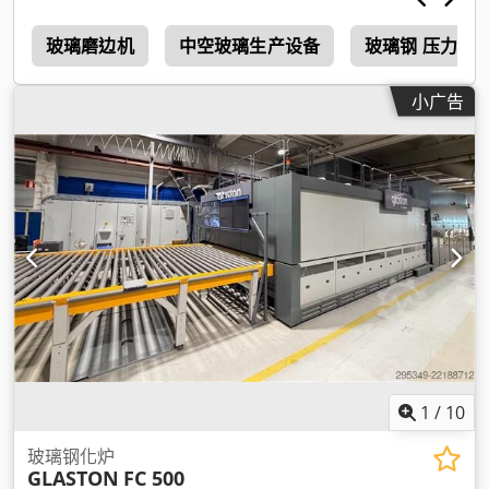
0
玻璃磨边机
中空玻璃生产设备
玻璃钢 压力 罐
小广告
1
/
10
玻璃钢化炉
GLASTON
FC 500