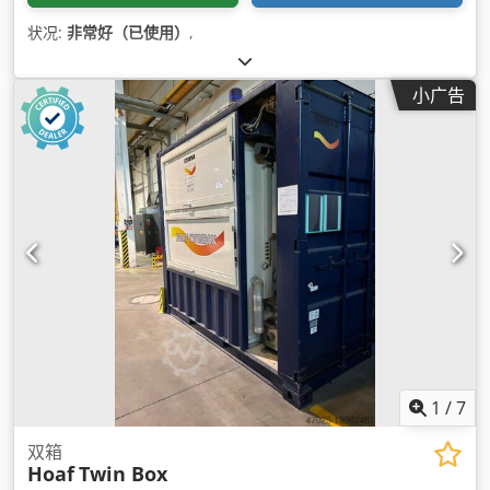
状况:
非常好（已使用）
,
小广告
1
/
7
双箱
Hoaf
Twin Box