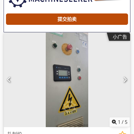
提交拍卖
小广告
1
/
5