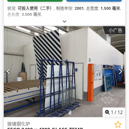
状况:
可投入使用（二手）
, 制造年份:
2001
, 总宽度:
1,500 毫米
,
总长度:
3,000 毫米
,
小广告
1
/
12
玻璃钢化炉