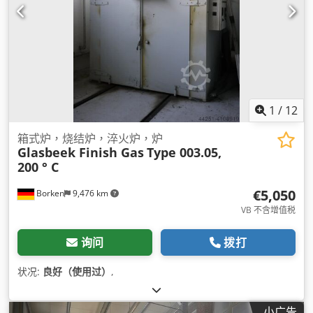
1
/
12
箱式炉，烧结炉，淬火炉，炉
Glasbeek Finish Gas
Type 003.05,
200 ° C
€5,050
Borken
9,476 km
VB 不含增值税
询问
拨打
状况:
良好（使用过）
,
小广告