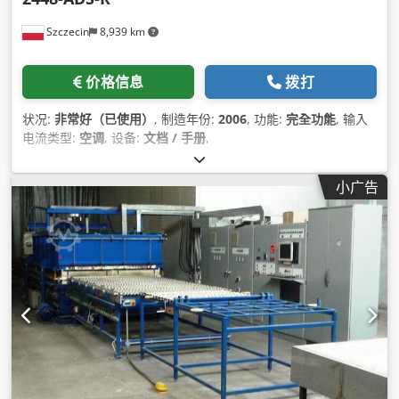
Szczecin
8,939 km
价格信息
拨打
状况:
非常好（已使用）
, 制造年份:
2006
, 功能:
完全功能
, 输入
电流类型:
空调
, 设备:
文档 / 手册
,
小广告