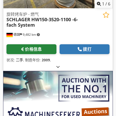
1
/
6
旋转烤车炉 - 燃气
SCHLAGER
HW150-3520-1100 -6-
fach System
德国
9,482 km
价格信息
拨打
状况:
二手
, 制造年份:
2009
,