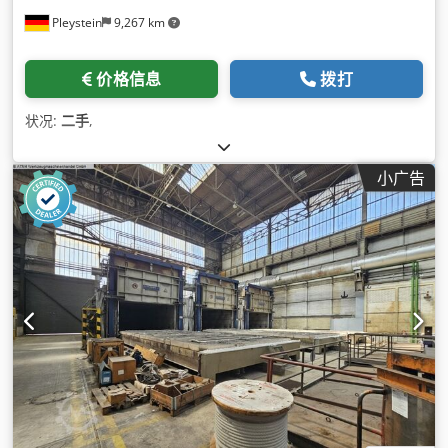
Pleystein
9,267 km
价格信息
拨打
状况:
二手
,
小广告