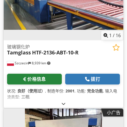
1
/
16
玻璃钢化炉
Tamglass
HTF-2136-ABT-10-R
Szczecin
8,939 km
价格信息
拨打
状况:
良好（使用过）
, 制造年份:
2001
, 功能:
完全功能
, 输入电
流类型:
三相
,
小广告