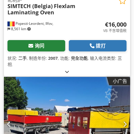
轧制炉
SIMTECH (Belgia)
Flexlam
Laminating Oven
€16,000
Popesti-Leordeni, Ilfov,
8,561 km
VB 不含增值税
询问
拨打
状况:
二手
, 制造年份:
2007
, 功能:
完全功能
, 输入电流类型:
三
相
,
小广告