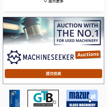
显示更多
International 1586
International 1754
International 2674
International 433
International 434
International 510
International 560
Kgs 1670
提交拍卖
Meh 5 2 1 8 B
Mvh 5 1 4 B
Ng 200