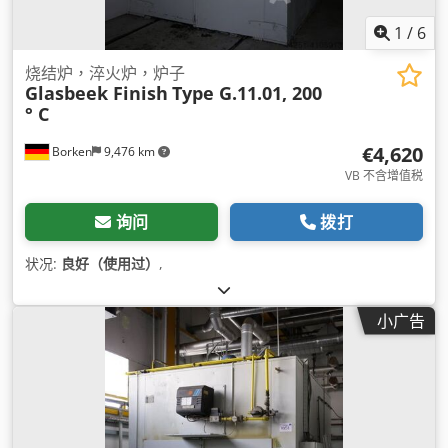
1
/
6
烧结炉，淬火炉，炉子
Glasbeek Finish
Type G.11.01, 200
° C
€4,620
Borken
9,476 km
VB 不含增值税
询问
拨打
状况:
良好（使用过）
,
小广告