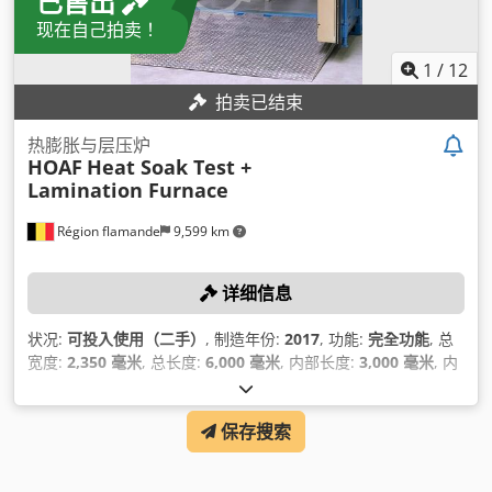
已售出
现在自己拍卖！
1
/
12
拍卖已结束
热膨胀与层压炉
HOAF
Heat Soak Test +
Lamination Furnace
Région flamande
9,599 km
详细信息
状况:
可投入使用（二手）
, 制造年份:
2017
, 功能:
完全功能
, 总
宽度:
2,350 毫米
, 总长度:
6,000 毫米
, 内部长度:
3,000 毫米
, 内
宽:
1,600 毫米
,
保存搜索