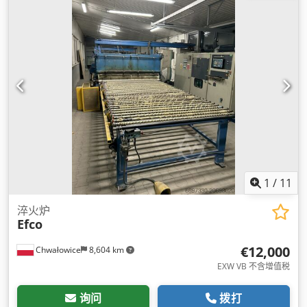
1
/
11
淬火炉
Efco
€12,000
Chwałowice
8,604 km
EXW VB 不含增值税
询问
拨打