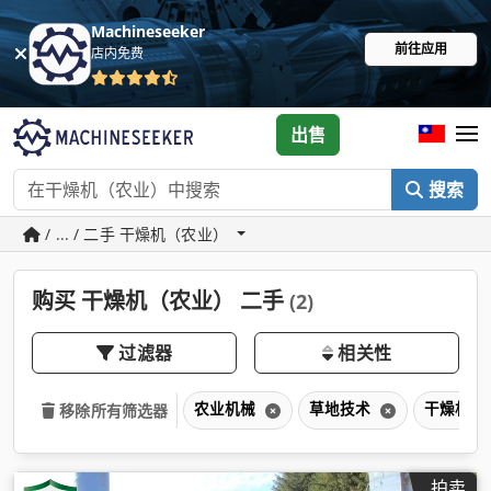
Machineseeker
前往应用
店内免费
出售
搜索
/ ... / 二手 干燥机（农业）
购买 干燥机（农业） 二手
(2)
过滤器
相关性
农业机械
草地技术
干燥机（
移除所有筛选器
拍卖