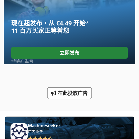
Meh 5 2 1 8 B
现在起发布，从 €4.49 开始
*
Ng 200
11 百万买家
正等着您
Tur 560
Uv 干燥
立即发布
农业机械
*每条广告/月
冷冻干燥机
工业炉
在此投放广告
工具 车
机械 车床
洗车
Machineseeker
店内免费
车削工具