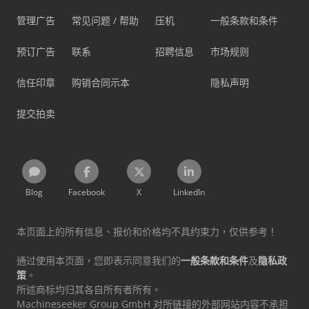
管理广告
常见问题 / 帮助
压机
一般条款和条件
预订广告
联系
招聘信息
市场规则
信任印章
购销合同示本
隐私声明
提交拍卖
Blog
Facebook
X
LinkedIn
本页面上的所有信息、报价和价格均不具约束力，仅供参考！
通过使用本页面，您即表示同意我们的
一般条款和条件
及
隐私政
策
。
所述商标均归其各自所有者所有。
Machineseeker Group GmbH 对所链接的外部网站内容不承担