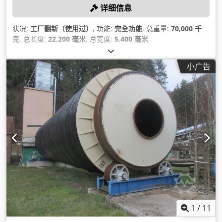
详细信息
状况:
工厂翻新（使用过）
, 功能:
完全功能
, 总重量:
70,000 千
克
, 总长度:
22,200 毫米
, 总宽度:
5,400 毫米
,
小广告
1
/
11