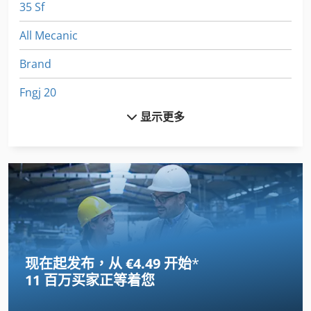
35 Sf
All Mecanic
Brand
Fngj 20
显示更多
German
Gkt 60
Meh 5 2 1 8 B
Ng 200
Tak 18
现在起发布，从 €4.49 开始
*
Tur 560
11 百万买家
正等着您
其他