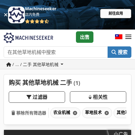
Machineseeker
前往应用
店内免费
出售
搜索
/ ... / 二手 其他草地机械
购买 其他草地机械 二手
(1)
过滤器
相关性
农业机械
草地技术
其他草地
移除所有筛选器
小广告