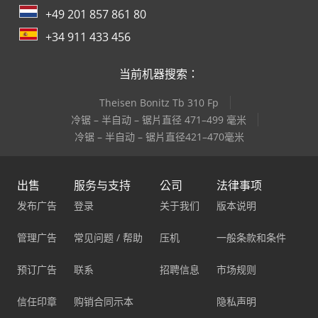
+49 201 857 861 80
+34 911 433 456
当前机器搜索：
Theisen Bonitz Tb 310 Fp
冷锯 – 半自动 – 锯片直径 471–499 毫米
冷锯 – 半自动 – 锯片直径421–470毫米
出售
服务与支持
公司
法律事项
发布广告
登录
关于我们
版本说明
管理广告
常见问题 / 帮助
压机
一般条款和条件
预订广告
联系
招聘信息
市场规则
信任印章
购销合同示本
隐私声明