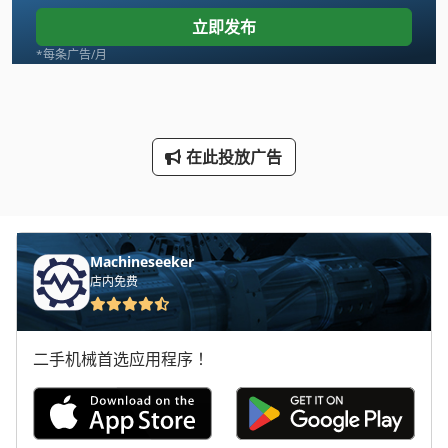
其他 设备
立即发布
农业机械
*每条广告/月
地板
地板 新闻
在此投放广告
地板 车
工具 车
机械 车床
Machineseeker
店内免费
没有
车削工具
二手机械首选应用程序！
车载 平台
车间 设备