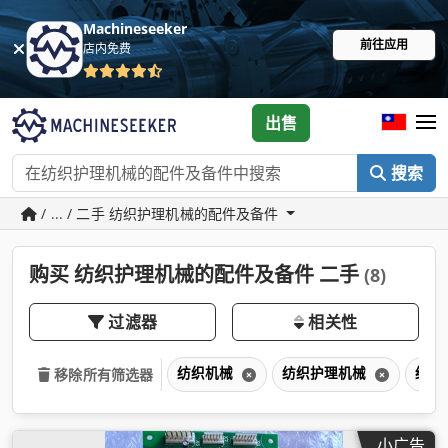
Machineseeker
前往应用
店内免费
出售
搜索
/ ... / 二手 纺织护理机械的配件及备件
购买 纺织护理机械的配件及备件 二手
(8)
过滤器
相关性
纺织机械
纺织护理机械
纺织
移除所有筛选器
小广告