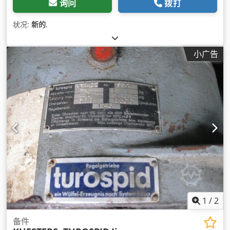
询问
拨打
状况:
新的
,
小广告
1
/
2
备件