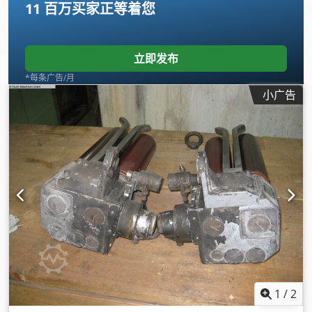
11 百万买家
正等着您
立即发布
*每条广告/月
小广告
1
/
2