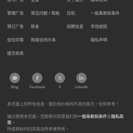
管理广告
常见问题 / 帮助
压机
一般条款和条件
预订广告
联系
招聘信息
市场规则
信任印章
购销合同示本
隐私声明
提交拍卖
Blog
Facebook
X
LinkedIn
本页面上的所有信息、报价和价格均不具约束力，仅供参考！
通过使用本页面，您即表示同意我们的
一般条款和条件
及
隐私政
策
。
所述商标均归其各自所有者所有。