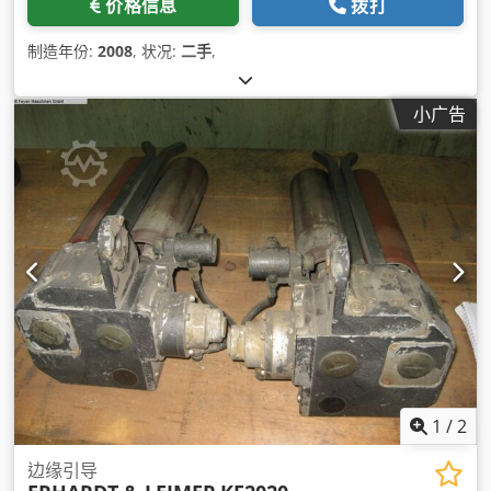
价格信息
拨打
制造年份:
2008
, 状况:
二手
,
小广告
1
/
2
边缘引导