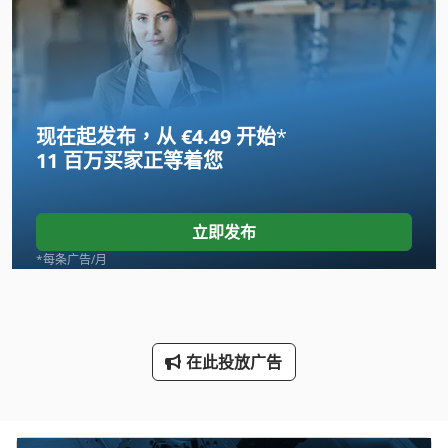
Meh 5 2 1 8 B
Ng 200
Tur 560
现在起发布，从 €4.49 开始
*
农业机械
11 百万买家
正等着您
各 种 配件
履带式装载机
立即发布
履带起重机
*每条广告/月
工具 车
机械 车床
在此投放广告
皮带输送机
表 面板