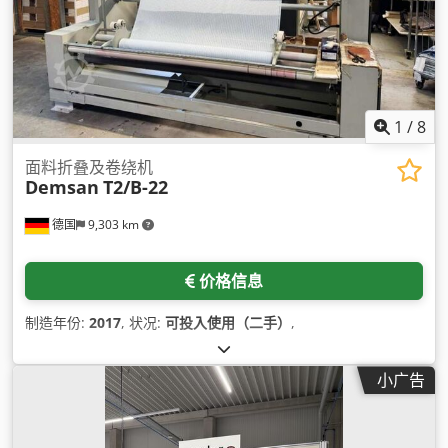
1
/
8
面料折叠及卷绕机
Demsan
T2/B-22
德国
9,303 km
价格信息
制造年份:
2017
, 状况:
可投入使用（二手）
,
小广告