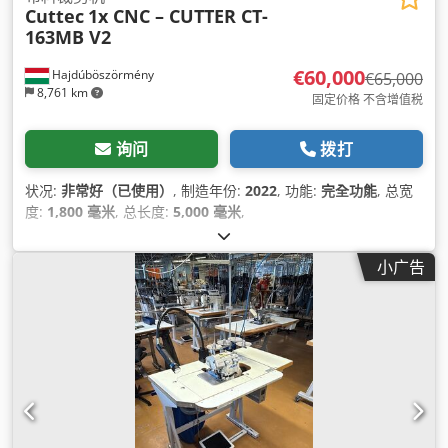
Cuttec
1x CNC – CUTTER CT-
163MB V2
€60,000
Hajdúböszörmény
€65,000
8,761 km
固定价格 不含增值税
询问
拨打
状况:
非常好（已使用）
, 制造年份:
2022
, 功能:
完全功能
, 总宽
度:
1,800 毫米
, 总长度:
5,000 毫米
,
小广告