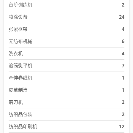
台阶训练机
2
喷涂设备
24
张紧框架
4
无纺布机械
6
洗衣机
4
滚筒熨平机
7
牵伸卷线机
1
皮革制造
1
磨刀机
2
纺织品包装
2
纺织品印刷机
12