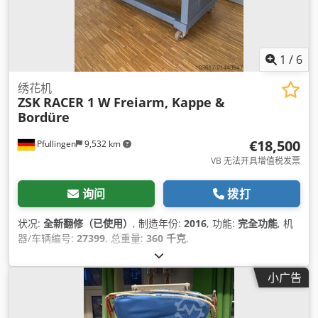
1
/
6
绣花机
ZSK
RACER 1 W Freiarm, Kappe &
Bordüre
€18,500
Pfullingen
9,532 km
VB 无法开具增值税发票
询问
拨打
状况:
全新翻修（已使用）
, 制造年份:
2016
, 功能:
完全功能
, 机
器/车辆编号:
27399
, 总重量:
360 千克
,
小广告