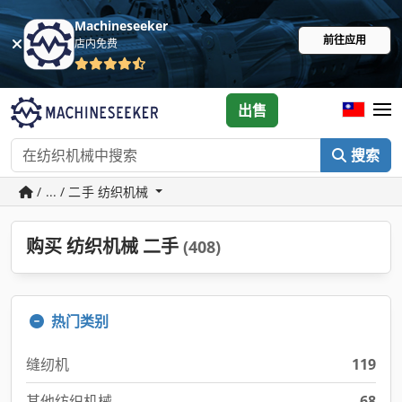
Machineseeker
前往应用
店内免费
出售
搜索
/ ... / 二手 纺织机械
购买 纺织机械 二手
(408)
热门类别
缝纫机
119
其他纺织机械
68