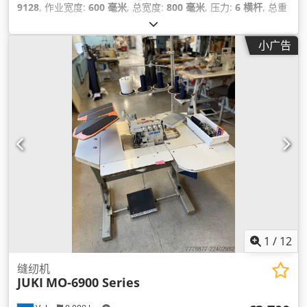
9128
, 作业宽度:
600 毫米
, 总宽度:
800 毫米
, 压力:
6 横杆
, 总重
量:
320 千克
, 压缩空气连接:
6 横杆
, 输入电流:
1 A
, 输入频率:
50 赫兹
, 输入电压:
230 V
, 总高度:
1,500 毫米
, 总长度:
1,000 毫
小广告
米
, 输入电流类型:
空调
, 功率:
0.15 千瓦 (0.20 马力)
, 设备:
CE标
志
,
1
/
12
缝纫机
JUKI
MO-6900 Series