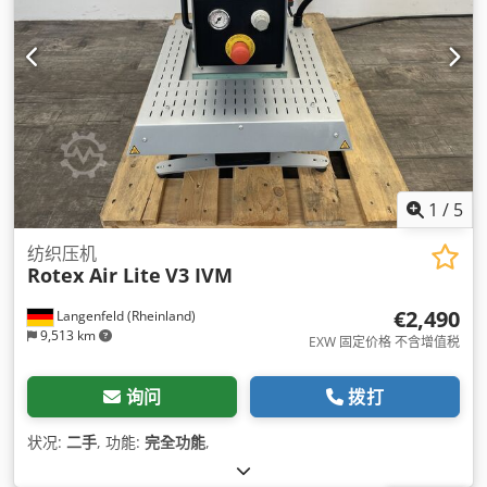
1
/
5
纺织压机
Rotex Air Lite
V3 IVM
€2,490
Langenfeld (Rheinland)
9,513 km
EXW 固定价格 不含增值税
询问
拨打
状况:
二手
, 功能:
完全功能
,