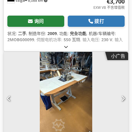
€3,700
Valga
8,088 km
EXW VB 不含增值税
询问
拨打
状况:
二手
, 制造年份:
2009
, 功能:
完全功能
, 机器/车辆编号:
2MOBG00099
, 伺服电机功率:
550 瓦特
, 输入电压:
230 V
, 输入
电流类型:
空调
, 气动连接:
6 横杆
, 压缩空气连接:
6 横杆
,
小广告