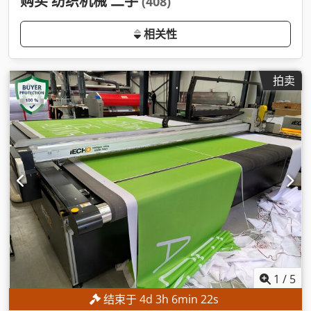
购买 纺织机械 二手
(408)
相关性
拍卖
1
/
5
结束于
4
d
3
h
6
min
21
s