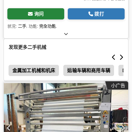
询问
拨打
状况:
二手
, 功能:
完全功能
,
发现更多二手机械
r
金属加工机械和机床
运输车辆和商用车辆
Dis
小广告