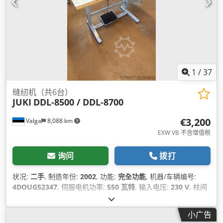
1
/
37
缝纫机（共6台）
JUKI
DDL-8500 / DDL-8700
€3,200
Valga
8,088 km
EXW VB 不含增值税
询问
拨打
状况:
二手
, 制造年份:
2002
, 功能:
完全功能
, 机器/车辆编号:
4DOUG52347
, 伺服电机功率:
550 瓦特
, 输入电压:
230 V
, 柱间
间隙:
261 毫米
, 输入电流类型:
空调
, 喉深:
130 毫米
, 气动连接:
6 横杆
,
小广告