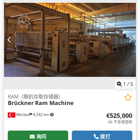
1
/
5
RAM（随机存取存储器）
Brückner
Ram Machine
€525,000
Merkez
8,542 km
VB 不含增值税
询问
拨打