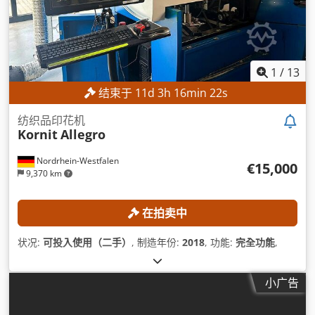
1
/
13
结束于
11
d
3
h
16
min
21
s
纺织品印花机
Kornit
Allegro
Nordrhein-Westfalen
€15,000
9,370 km
在拍卖中
状况:
可投入使用（二手）
, 制造年份:
2018
, 功能:
完全功能
,
小广告