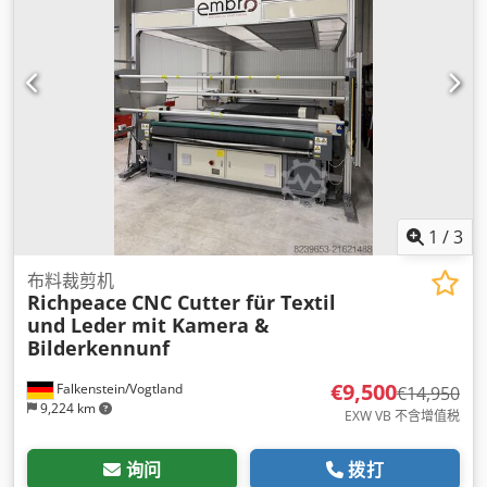
1
/
3
布料裁剪机
Richpeace
CNC Cutter für Textil
und Leder mit Kamera &
Bilderkennunf
€9,500
Falkenstein/Vogtland
€14,950
9,224 km
EXW VB 不含增值税
询问
拨打