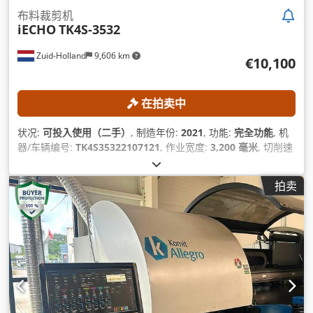
布料裁剪机
iECHO
TK4S-3532
Zuid-Holland
9,606 km
€10,100
在拍卖中
状况:
可投入使用（二手）
, 制造年份:
2021
, 功能:
完全功能
, 机
器/车辆编号:
TK4S35322107121
, 作业宽度:
3,200 毫米
, 切削速
度:
90,000 毫米/分钟
, 板材厚度（最大）:
50 毫米
, 工作长度:
3,500 毫米
,
拍卖