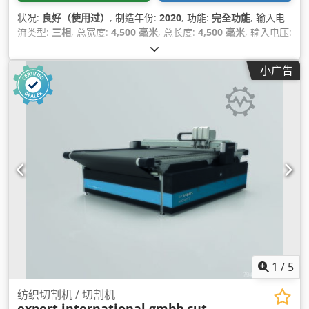
状况:
良好（使用过）
, 制造年份:
2020
, 功能:
完全功能
, 输入电
流类型:
三相
, 总宽度:
4,500 毫米
, 总长度:
4,500 毫米
, 输入电压:
400 V
, 作业宽度:
2,000 毫米
, 最大切割宽度:
2,000 毫米
,
小广告
1
/
5
纺织切割机 / 切割机
expert international gmbh
cut