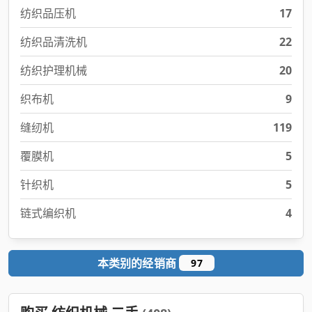
纺织品压机
17
纺织品清洗机
22
纺织护理机械
20
织布机
9
缝纫机
119
覆膜机
5
针织机
5
链式编织机
4
本类别的经销商
97