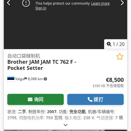
1
/
20
自动口袋缝制机
Brother JAM
JAM TC 762 F -
Pocket Setter
€8,500
Valga
8,088 km
EXW VB 不含增值税
询问
拨打
状况:
二手
, 制造年份:
2007
, 功能:
完全功能
, 机器/车辆编号:
2795
, 伺服电机功率:
750 瓦特
, 输入电压:
230 V
, 气动连接:
7 横
杆
,