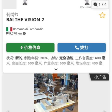
1
/
4
刺绣师
BAI
THE VISION 2
Romano di Lombardia
9,670 km
价格信息
拨打
状况:
新的
, 制造年份:
2026
, 功能:
完全功能
, 工作台宽度:
400 毫
米
, 桌面长度:
500 毫米
, 作业宽度:
500 毫米
, 堆垛高度:
400 毫
米
, 设备:
CE标志
,
小广告