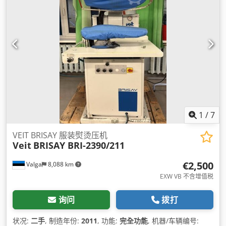
1
/
7
VEIT BRISAY 服装熨烫压机
Veit
BRISAY BRI-2390/211
€2,500
Valga
8,088 km
EXW VB 不含增值税
询问
拨打
状况:
二手
, 制造年份:
2011
, 功能:
完全功能
, 机器/车辆编号: