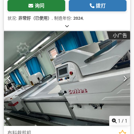
询问
拨打
状况:
非常好（已使用）
, 制造年份:
2024
,
小广告
1
/
1
布料裁剪机