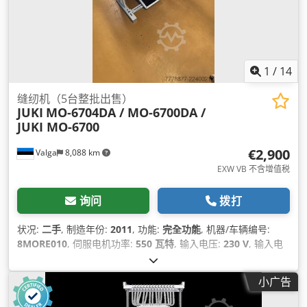
1
/
14
缝纫机（5台整批出售）
JUKI
MO-6704DA / MO-6700DA /
JUKI MO-6700
€2,900
Valga
8,088 km
EXW VB 不含增值税
询问
拨打
状况:
二手
, 制造年份:
2011
, 功能:
完全功能
, 机器/车辆编号:
8MORE010
, 伺服电机功率:
550 瓦特
, 输入电压:
230 V
, 输入电
流类型:
空调
, 气动连接:
6 横杆
, 压缩空气连接:
6 横杆
,
小广告