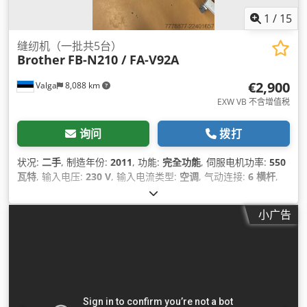
1
/
15
缝纫机（一批共5台）
Brother
FB-N210 / FA-V92A
€2,900
Valga
8,088 km
EXW VB 不含增值税
询问
拨打
状况:
二手
, 制造年份:
2011
, 功能:
完全功能
, 伺服电机功率:
550
瓦特
, 输入电压:
230 V
, 输入电流类型:
空调
, 气动连接:
6 横杆
,
压缩空气连接:
6 横杆
,
小广告