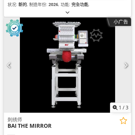
状况:
新的
, 制造年份:
2026
, 功能:
完全功能
,
小广告
1
/
3
刺绣师
BAI
THE MIRROR