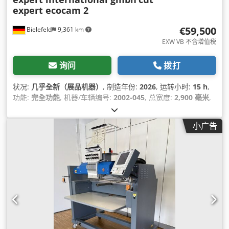
expert ecocam 2
€59,500
Bielefeld
9,361 km
EXW VB 不含增值税
询问
拨打
状况:
几乎全新（展品机器）
, 制造年份:
2026
, 运转小时:
15 h
,
功能:
完全功能
, 机器/车辆编号:
2002-045
, 总宽度:
2,900 毫米
,
总长度:
3,300 毫米
,
小广告