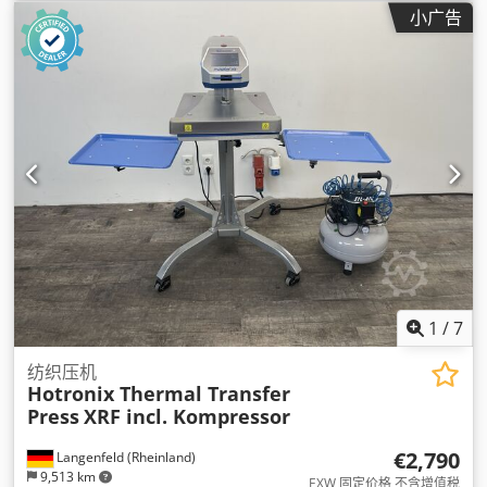
小广告
1
/
7
纺织压机
Hotronix Thermal Transfer
Press
XRF incl. Kompressor
€2,790
Langenfeld (Rheinland)
9,513 km
EXW 固定价格 不含增值税