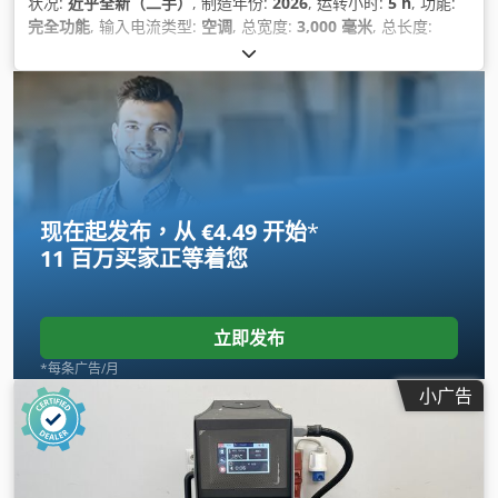
状况:
近乎全新（二手）
, 制造年份:
2026
, 运转小时:
5 h
, 功能:
完全功能
, 输入电流类型:
空调
, 总宽度:
3,000 毫米
, 总长度:
4,500 毫米
, 输入电压:
380 V
, 送料长度 X 轴:
2,000 毫米
, Y轴进
给长度:
3,000 毫米
, Z轴进给行程:
150 毫米
, 作业宽度:
2,000 毫
米
, 总高度:
3,000 毫米
, 最大切割宽度:
2,000 毫米
, 最大切割高
度:
3,000 毫米
, 压缩空气连接:
3 横杆
,
现在起发布，从 €4.49 开始
*
11 百万买家
正等着您
立即发布
*每条广告/月
小广告