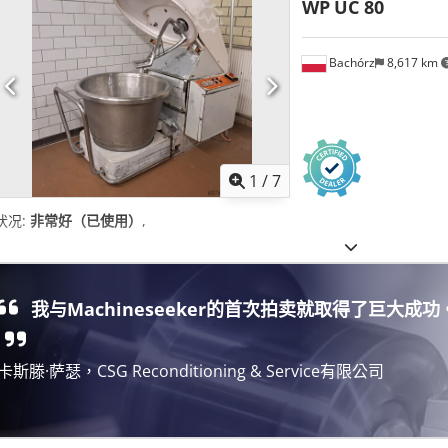
WP
UC 80
Bachórz
8,617 km
1
/
7
状况:
非常好（已使用）
,
我与Machineseeker的首次拍卖就取得了巨大成功
卡斯滕·萨瑟，CSG Reconditioning & Service有限公司