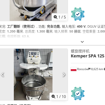
1
/
5
状况:
工厂翻新（使用过）
, 功能:
完全功能
, 输入电压:
400 V
, DGUV 认证
宽度:
1,200 毫米
, 总高度:
1,300 毫米
, 输入频率:
50 赫兹
, 空载重量:
2,0
三相
, 电熔断器:
63 A
,
螺旋搅拌机
Kemper
SPA 125
Rzeszów
8,625 km
1
/
10