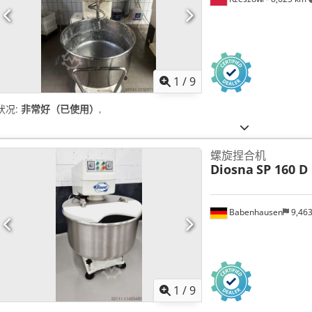
1
/
9
状况:
非常好（已使用）
,
螺旋捏合机
Diosna
SP 160 D
Babenhausen
9,46
1
/
9