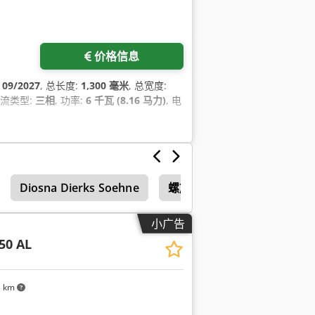
价格信息
:
09/2027
, 总长度:
1,300 毫米
, 总宽度:
电流类型:
三相
, 功率:
6 千瓦 (8.16 马力)
, 电
Diosna Dierks Soehne
螺旋捏合机
Kemper Ch
小广告
50 AL
3 km