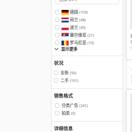
德国
(103)
荷兰
(48)
波兰
(45)
塞尔维亚
(21)
罗马尼亚
(10)
显示更多
状况
全新
(50)
er Champion 375
Kemper 64100
Kemper 375
二手
(191)
销售格式
分类广告
(241)
拍卖
(0)
详细信息