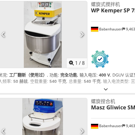
螺旋式搅拌机
WP Kemper
SP 7
Babenhausen
9,46
1
/
8
状况:
工厂翻新（使用过）
, 功能:
完全功能
, 输入电压:
400 V
, DGUV 认证
入频率:
50 赫兹
, 空载重量:
540 千克
, 总重量:
540 千克
, 输入电流类型:
三
螺旋捏合机
Masz Gliwice
SM
Babenhausen
9,46