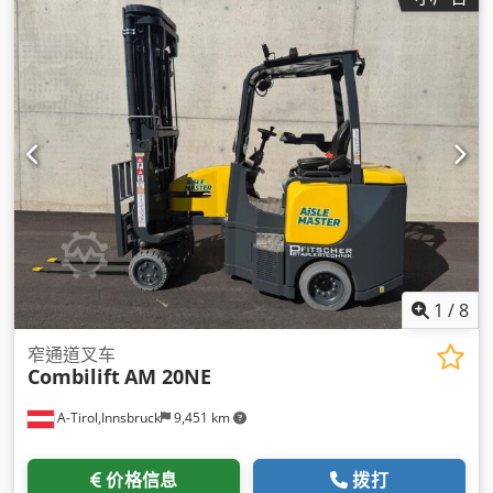
1
/
8
窄通道叉车
Combilift
AM 20NE
A-Tirol,Innsbruck
9,451 km
价格信息
拨打