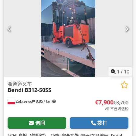
1
/
10
窄通道叉车
Bendi
B312-50SS
€7,900
Zakrzewo
8,857 km
€8,700
VB 不含增值税
询问
拨打
状况:
良好（使用过）
, 功能:
完全功能
, 机器/车辆编号:
Serial