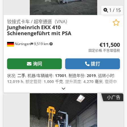
1
/
15
铰接式卡车 / 超窄通道（VNA）
Jungheinrich
EKX 410
Schienengeführt mit PSA
€11,500
Nürtingen
9,519 km
固定价格 不含增值税
询问
拨打
状况:
二手
, 机器/车辆编号:
17001
, 制造年份:
2019
, 运转小时:
12,019 h
, 额定载荷:
1,000 千克
, 提升高度:
4,270 毫米
, 载荷中
心:
600 毫米
, 燃油类型:
电动
, 桅杆类型:
单向（Simplex）
, 建筑
高度:
2,600 毫米
, 电池电压:
48 V
, 叉长:
1,200 毫米
, 总重量:
小广告
5,419 千克
,