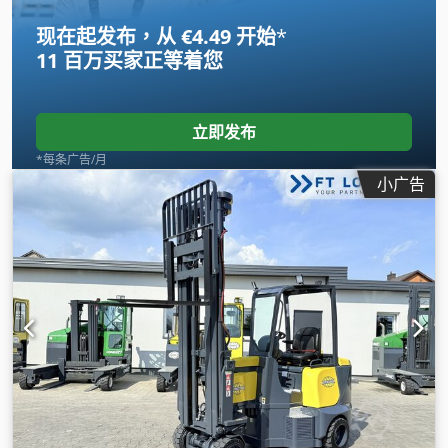
2,250 毫米
, 总长度:
2,700 毫米
, 总宽度:
1,250 毫米
, 颜色:
黄色
,
现在起发布，从 €4.49 开始
*
设备:
CE标志, 侧移, 前防护装置, 头部防护罩, 托盘叉, 照明
,
11 百万买家
正等着您
立即发布
*每条广告/月
小广告