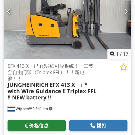
1
/
17
EFX 413 X + i * 配导线引导系统！！三节
全自由门架（Triplex FFL）！！新电
池！！
JUNGHEINRICH
EFX 413 X + i *
with Wire Guidance !! Triplex FFL
!! NEW battery !!
Wijchen
9,541 km
价格信息
拨打