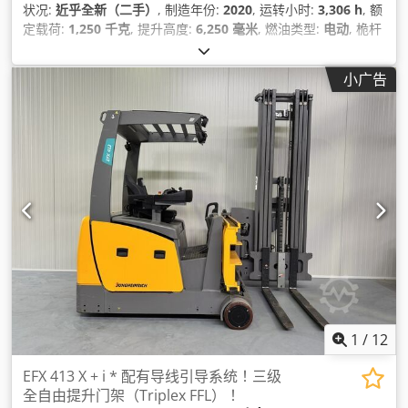
状况:
近乎全新（二手）
, 制造年份:
2020
, 运转小时:
3,306 h
, 额
定载荷:
1,250 千克
, 提升高度:
6,250 毫米
, 燃油类型:
电动
, 桅杆
类型:
三重式 (triplex)
, 建筑高度:
2,920 毫米
,
小广告
1
/
12
EFX 413 X + i * 配有导线引导系统！三级
全自由提升门架（Triplex FFL）！