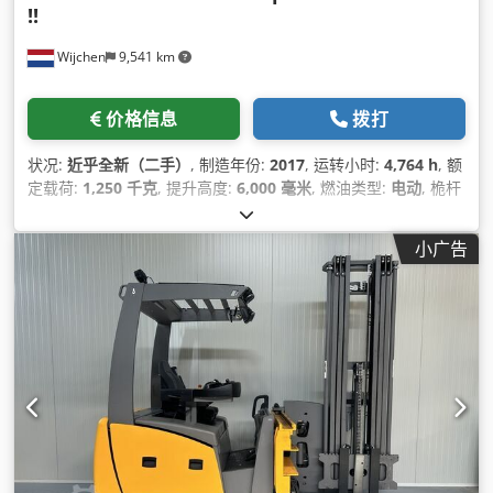
!!
Wijchen
9,541 km
价格信息
拨打
状况:
近乎全新（二手）
, 制造年份:
2017
, 运转小时:
4,764 h
, 额
定载荷:
1,250 千克
, 提升高度:
6,000 毫米
, 燃油类型:
电动
, 桅杆
类型:
三重式 (triplex)
, 建筑高度:
2,830 毫米
,
小广告