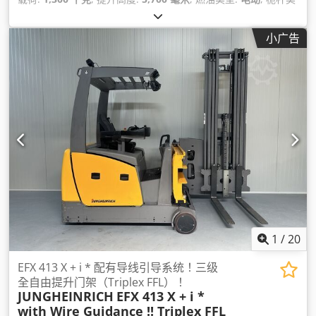
型:
双工
, 建筑高度:
3,250 毫米
,
小广告
1
/
20
EFX 413 X + i * 配有导线引导系统！三级
全自由提升门架（Triplex FFL）！
JUNGHEINRICH
EFX 413 X + i *
with Wire Guidance !! Triplex FFL