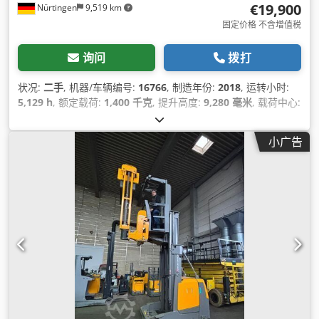
€19,900
Nürtingen
9,519 km
固定价格 不含增值税
询问
拨打
状况:
二手
, 机器/车辆编号:
16766
, 制造年份:
2018
, 运转小时:
5,129 h
, 额定载荷:
1,400 千克
, 提升高度:
9,280 毫米
, 载荷中心:
600 毫米
, 燃油类型:
电动
, 桅杆类型:
单向（Simplex）
, 叉长:
1,150 毫米
,
小广告