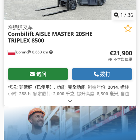
1
/
36
窄通道叉车
Combilift
AISLE MASTER 20SHE
TRIPLEX 8500
€21,900
Łomno
8,653 km
VB 不含增值税
询问
拨打
状况:
非常好（已使用）
, 功能:
完全功能
, 制造年份:
2014
, 运转
小时:
288 h
, 额定载荷:
2,000 千克
, 提升高度:
8,500 毫米
, 自由
提升:
3,000 毫米
, 载荷中心:
600 毫米
, 燃油类型:
电动
, 桅杆类
型:
三重式 (triplex)
, 建筑高度:
3,950 毫米
, 发动机制造商:
ELECTRIC
, 齿轮类型:
自动
, 叉架宽度:
1,000 毫米
, 叉长:
1,150
毫米
, 叉宽:
100 毫米
, 叉的厚度:
40 毫米
, 轮胎状况:
100 百分比
,
前轮轮胎类型:
实心轮胎（黑色）
, 前轮轮胎规格:
16 1/4 x 7 x
11 1/4
, 后轮轮胎类型:
实心轮胎（黑色）
, 后轮轮胎尺寸:
18 x 7
x 12 1/8
, 总重量:
8,900 千克
, 空载重量:
6,900 千克
, 总高度: