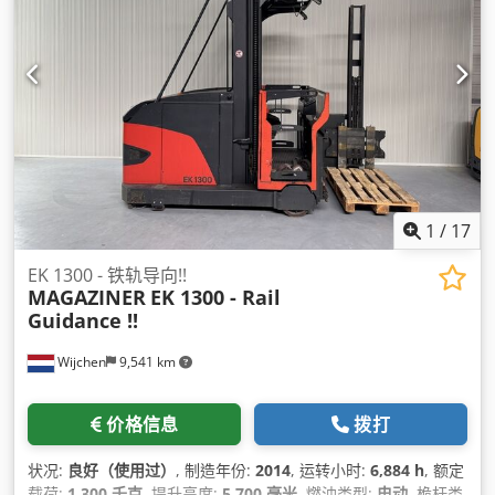
1
/
17
EK 1300 - 铁轨导向!!
MAGAZINER
EK 1300 - Rail
Guidance !!
Wijchen
9,541 km
价格信息
拨打
状况:
良好（使用过）
, 制造年份:
2014
, 运转小时:
6,884 h
, 额定
载荷:
1,300 千克
, 提升高度:
5,700 毫米
, 燃油类型:
电动
, 桅杆类