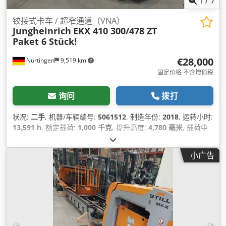
1
/
7
铰接式卡车 / 超窄通道（VNA）
Jungheinrich
EKX 410 300/478 ZT
Paket 6 Stück!
€28,000
Nürtingen
9,519 km
固定价格 不含增值税
询问
拨打
状况:
二手
, 机器/车辆编号:
5061512
, 制造年份:
2018
, 运转小时:
13,591 h
, 额定载荷:
1,000 千克
, 提升高度:
4,780 毫米
, 载荷中
心:
600 毫米
, 燃油类型:
电动
, 桅杆类型:
单向（Simplex）
, 电池
电压:
48 V
, 叉长:
1,000 毫米
,
小广告