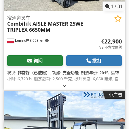
1
/
31
窄通道叉车
Combilift
AISLE MASTER 25WE
TRIPLEX 6650MM
€22,900
Łomno
8,653 km
VB 不含增值税
询问
拨打
状况:
非常好（已使用）
, 功能:
完全功能
, 制造年份:
2015
, 运转
小时:
6,723 h
, 额定载荷:
2,500 千克
, 提升高度:
6,650 毫米
, 自
由提升:
1,880 毫米
, 载荷中心:
600 毫米
, 燃油类型:
电动
, 桅杆类
型:
三重式 (triplex)
, 建筑高度:
3,100 毫米
, 发动机制造商:
小广告
ELECTRIC
, 齿轮类型:
液压静力
, 剩余电池容量:
90 百分比
, 电池
重量:
1,100 千克
, 叉架宽度:
840 毫米
, 叉长:
1,100 毫米
, 叉宽:
100 毫米
, 叉的厚度:
40 毫米
, 轮胎状况:
100 百分比
, 前轮轮胎类
型:
实心轮胎（黑色）
, 前轮轮胎规格:
16 1/4 x 7 x 11 1/4
, 后轮
轮胎类型:
实心轮胎（黑色）
, 后轮轮胎尺寸:
18 x 7 x 12 1/8
, 总
重量:
9,500 千克
, 空载重量:
7,000 千克
, 总高度:
2,250 毫米
, 总