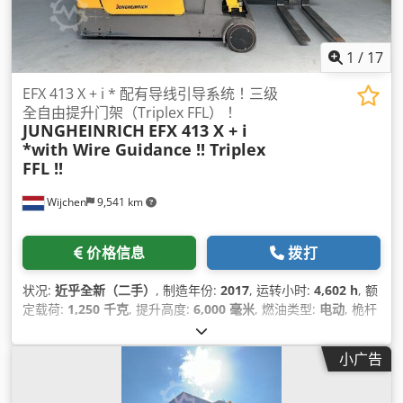
1
/
17
EFX 413 X + i * 配有导线引导系统！三级
全自由提升门架（Triplex FFL）！
JUNGHEINRICH
EFX 413 X + i
*with Wire Guidance !! Triplex
FFL !!
Wijchen
9,541 km
价格信息
拨打
状况:
近乎全新（二手）
, 制造年份:
2017
, 运转小时:
4,602 h
, 额
定载荷:
1,250 千克
, 提升高度:
6,000 毫米
, 燃油类型:
电动
, 桅杆
类型:
三重式 (triplex)
, 建筑高度:
2,830 毫米
,
小广告