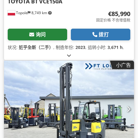
TOYOTA BT
VCE150A
€85,990
Topole
8,749 km
固定价格 不含增值税
询问
拨打
状况:
近乎全新（二手）
, 制造年份:
2023
, 运转小时:
3,671 h
,
小广告