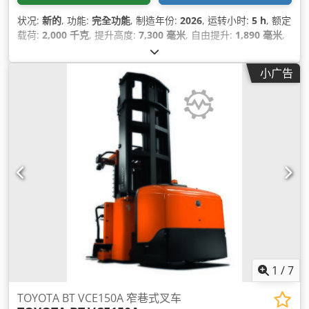
状况:
新的
, 功能:
完全功能
, 制造年份:
2026
, 运转小时:
5 h
, 额定
载荷:
2,000 千克
, 提升高度:
7,300 毫米
, 自由提升:
1,890 毫米
,
燃油类型:
电动
, 桅杆类型:
单向（Simplex）
, 建筑高度:
2,780
毫米
, 叉长:
1,200 毫米
, 驱动类型:
Elektro
,
小广告
1
/
7
TOYOTA BT VCE150A 窄巷式叉车