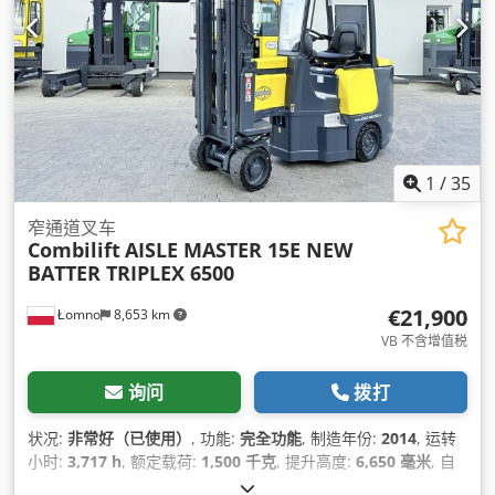
长度:
2,800 毫米
, 总宽度:
1,420 毫米
, 颜色:
黄色
, 设备:
CE标志,
侧移, 前防护装置, 头部防护罩, 托盘叉, 照明
,
1
/
35
窄通道叉车
Combilift
AISLE MASTER 15E NEW
BATTER TRIPLEX 6500
€21,900
Łomno
8,653 km
VB 不含增值税
询问
拨打
状况:
非常好（已使用）
, 功能:
完全功能
, 制造年份:
2014
, 运转
小时:
3,717 h
, 额定载荷:
1,500 千克
, 提升高度:
6,650 毫米
, 自
由提升:
1,880 毫米
, 载荷中心:
600 毫米
, 燃油类型:
电动
, 桅杆类