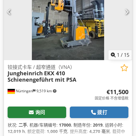
1
/
15
铰接式卡车 / 超窄通道（VNA）
Jungheinrich
EKX 410
Schienengeführt mit PSA
€11,500
Nürtingen
9,519 km
固定价格 不含增值税
询问
拨打
状况:
二手
, 机器/车辆编号:
17000
, 制造年份:
2019
, 运转小时:
12,019 h
, 额定载荷:
1,000 千克
, 提升高度:
4,270 毫米
, 载荷中