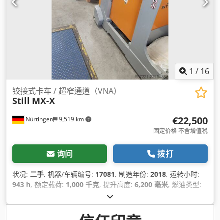
1
/
16
铰接式卡车 / 超窄通道（VNA）
Still
MX-X
€22,500
Nürtingen
9,519 km
固定价格 不含增值税
询问
拨打
状况:
二手
, 机器/车辆编号:
17081
, 制造年份:
2018
, 运转小时:
943 h
, 额定载荷:
1,000 千克
, 提升高度:
6,200 毫米
, 燃油类型:
电动
, 桅杆类型:
单向（Simplex）
, 建筑高度:
4,400 毫米
, 电池
电压:
80 V
, 叉长:
1,200 毫米
, 前轮轮胎规格:
, 后轮轮胎尺寸:
,
总重量:
7,912 千克
,