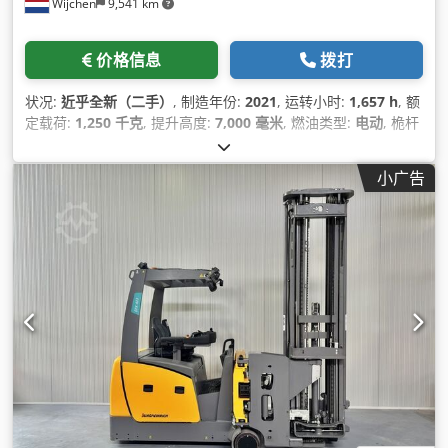
Wijchen
9,541 km
价格信息
拨打
状况:
近乎全新（二手）
, 制造年份:
2021
, 运转小时:
1,657 h
, 额
定载荷:
1,250 千克
, 提升高度:
7,000 毫米
, 燃油类型:
电动
, 桅杆
类型:
三重式 (triplex)
, 建筑高度:
3,200 毫米
,
小广告