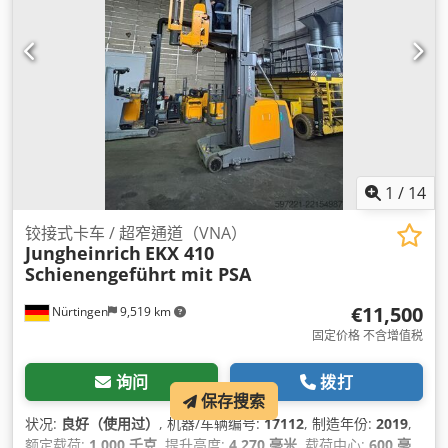
1
/
14
铰接式卡车 / 超窄通道（VNA）
Jungheinrich
EKX 410
Schienengeführt mit PSA
€11,500
Nürtingen
9,519 km
固定价格 不含增值税
询问
拨打
保存搜索
状况:
良好（使用过）
, 机器/车辆编号:
17112
, 制造年份:
2019
,
额定载荷:
1,000 千克
, 提升高度:
4,270 毫米
, 载荷中心:
600 毫