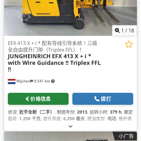
1
/
18
EFX 413 X + i * 配有导线引导系统！三级
全自由提升门架（Triplex FFL）！
JUNGHEINRICH
EFX 413 X + i *
with Wire Guidance !! Triplex FFL
!!
Wijchen
9,541 km
价格信息
拨打
状况:
近乎全新（二手）
, 制造年份:
2013
, 运转小时:
379 h
, 额定
载荷:
1,250 千克
, 提升高度:
6,250 毫米
, 燃油类型:
电动
, 桅杆类
型:
三重式 (triplex)
, 建筑高度:
2,920 毫米
,
小广告