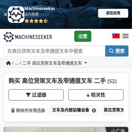
Machineseeker
前往应用
店内免费
出售
搜索
/ ... / 二手 高位货架叉车及窄通道叉车
购买 高位货架叉车及窄通道叉车 二手
(52)
过滤器
相关性
叉车及内部运输设备
高位货架叉车
移除所有筛选器
小广告