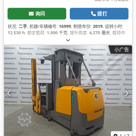
询问
拨打
状况:
二手
, 机器/车辆编号:
16999
, 制造年份:
2019
, 运转小时:
12,530 h
, 额定载荷:
1,000 千克
, 提升高度:
4,270 毫米
, 载荷中
心:
600 毫米
, 燃油类型:
电动
, 桅杆类型:
单向（Simplex）
, 建筑
高度:
2,600 毫米
, 电池电压:
48 V
, 叉长:
1,200 毫米
, 总重量:
小广告
5,419 千克
,