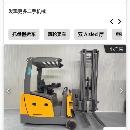
型:
三重式 (triplex)
, 建筑高度:
3,100 毫米
, 发动机制造商:
ELECTRIC
, 齿轮类型:
液压静力
, 电池容量:
620 啊
, 剩余电池容
发现更多二手机械
量:
100 百分比
, 电池电压:
48 V
, 电池重量:
934 千克
, 叉架宽度:
960 毫米
, 叉长:
1,150 毫米
, 叉宽:
100 毫米
, 叉的厚度:
40 毫米
,
轮胎状况:
100 百分比
, 前轮轮胎类型:
实心轮胎（黑色）
, 前轮轮
i
胎规格:
托盘搬运车
16 1/4 X 7 X 11 1/4
四轮叉车
, 后轮轮胎类型:
双 Aisled 厅
实心轮胎（黑色）
电磁 
,
后轮轮胎尺寸:
18 X 9 X 12 1/8
, 总重量:
8,000 千克
, 空载重量:
6,500 千克
, 总高度:
2,250 毫米
, 总长度:
2,700 毫米
, 总宽度:
小广告
1,040 毫米
, 颜色:
黄色
, 设备:
CE标志, 侧移, 前防护装置, 头部防
护罩, 托盘叉, 照明
,