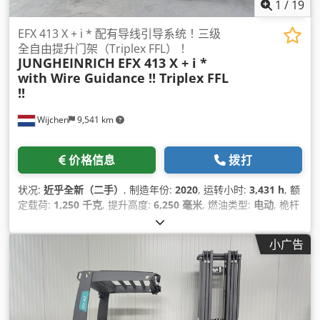
1
/
19
EFX 413 X + i * 配有导线引导系统！三级
全自由提升门架（Triplex FFL）！
JUNGHEINRICH
EFX 413 X + i *
with Wire Guidance !! Triplex FFL
!!
Wijchen
9,541 km
价格信息
拨打
状况:
近乎全新（二手）
, 制造年份:
2020
, 运转小时:
3,431 h
, 额
定载荷:
1,250 千克
, 提升高度:
6,250 毫米
, 燃油类型:
电动
, 桅杆
类型:
三重式 (triplex)
, 建筑高度:
2,920 毫米
,
小广告