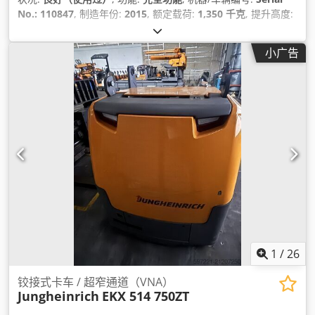
No.: 110847
, 制造年份:
2015
, 额定载荷:
1,350 千克
, 提升高度:
6,000 毫米
, 叉长:
1,150 毫米
, 轮胎状况:
50 百分比
, 设备:
托盘
叉
,
小广告
1
/
26
铰接式卡车 / 超窄通道（VNA）
Jungheinrich
EKX 514 750ZT