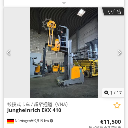
心:
600 毫米
, 燃油类型:
电动
, 桅杆类型:
单向（Simplex）
, 建筑
高度:
2,600 毫米
, 电池电压:
48 V
, 叉长:
1,200 毫米
, 总重量:
小广告
5,419 千克
,
1
/
17
铰接式卡车 / 超窄通道（VNA）
Jungheinrich
EKX 410
€11,500
Nürtingen
9,519 km
固定价格 不含增值税