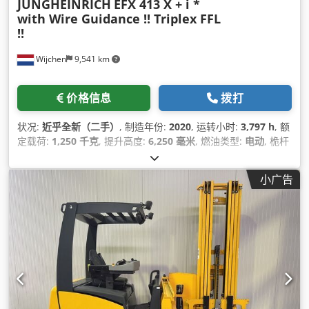
JUNGHEINRICH
EFX 413 X + i *
with Wire Guidance !! Triplex FFL
!!
Wijchen
9,541 km
价格信息
拨打
状况:
近乎全新（二手）
, 制造年份:
2020
, 运转小时:
3,797 h
, 额
定载荷:
1,250 千克
, 提升高度:
6,250 毫米
, 燃油类型:
电动
, 桅杆
类型:
三重式 (triplex)
, 建筑高度:
2,920 毫米
,
小广告