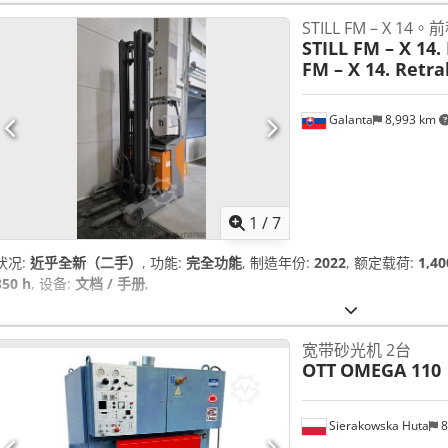
STILL FM – X 1
STILL FM – X 14. 
FM – X 14. Retra
Galanta
8,993 km
1
/
7
状况:
近乎全新（二手）
, 功能:
完全功能
, 制造年份:
2022
, 额定载荷:
1,4
350 h
, 设备:
文档 / 手册
,
宽带砂光机 2台
OTT
OMEGA 110
Sierakowska Huta
8