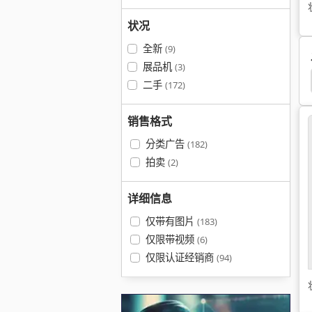
状况
全新
(9)
展品机
(3)
缝纫机
缝纫机
Adler
Adler 1217
Juki
二手
(172)
销售格式
分类广告
(182)
拍卖
(2)
详细信息
仅带有图片
(183)
仅限带视频
(6)
仅限认证经销商
(94)