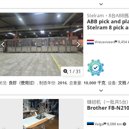
Stelram，8台A
ABB pick and pl
Stelram
8 pick 
Vriezenveen
9,454
1
/
31
状况:
良好（使用过）
, 制造年份:
2016
, 总重量:
10,000 千克
, 设备:
文档 
缝纫机（一批共5台
Brother
FB-N210
Valga
8,088 km