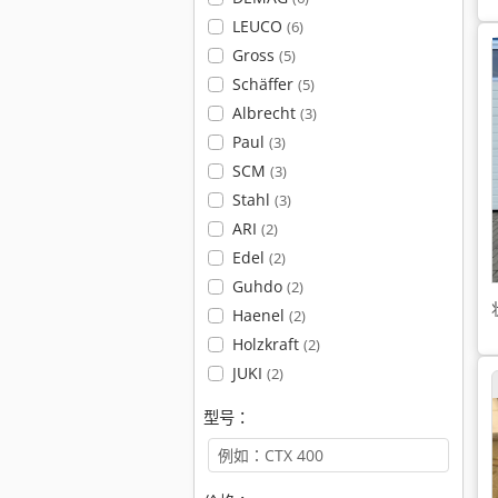
LEUCO
(6)
Gross
(5)
Schäffer
(5)
Albrecht
(3)
Paul
(3)
SCM
(3)
Stahl
(3)
ARI
(2)
Edel
(2)
Guhdo
(2)
Haenel
(2)
Holzkraft
(2)
JUKI
(2)
型号：