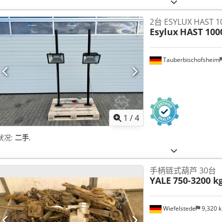
2台 ESYLUX HAST 
Esylux
HAST 100
Tauberbischofsheim
1
/
4
状况:
二手
,
手柄链式葫芦 30台
YALE
750-3200 k
Wiefelstede
9,320 