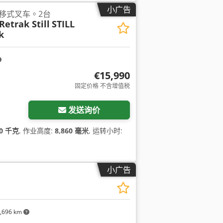
小广告
4。前移式叉车。2台
Retrak Still
STILL
k
€15,990
固定价格 不含增值税
发送询价
00 千克
, 作业高度:
8,860 毫米
, 运转小时:
小广告
,696 km