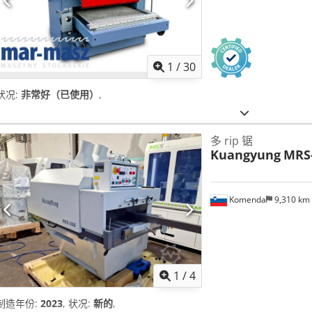
1
/
30
状况:
非常好（已使用）
,
多 rip 锯
Kuangyung
MRS-
Komenda
9,310 km
1
/
4
制造年份:
2023
, 状况:
新的
,