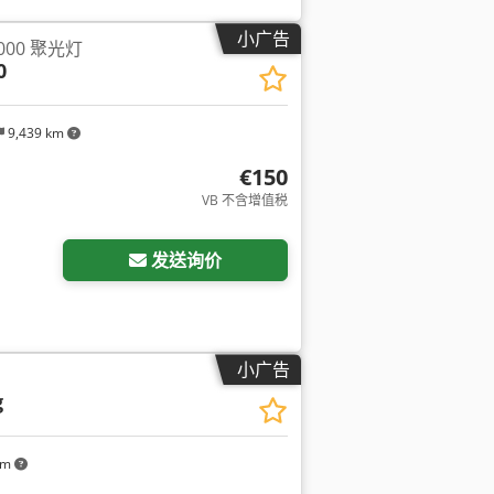
小广告
1000 聚光灯
0
9,439 km
€150
VB 不含增值税
发送询价
小广告
g
km