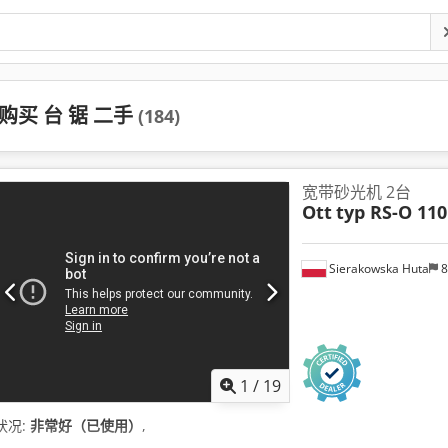
购买 台 锯 二手
(184)
宽带砂光机 2台
Ott
typ RS-O 110
Sierakowska Huta
8
1
/
19
状况:
非常好（已使用）
,