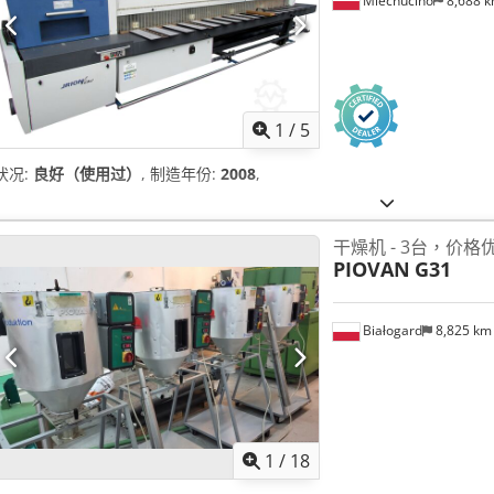
Miechucino
8,688 
1
/
5
状况:
良好（使用过）
, 制造年份:
2008
,
干燥机 - 3台，价格
PIOVAN
G31
Białogard
8,825 k
1
/
18