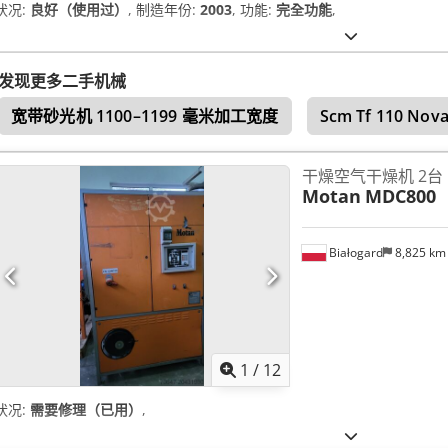
状况:
良好（使用过）
, 制造年份:
2003
, 功能:
完全功能
,
发现更多二手机械
宽带砂光机 1100–1199 毫米加工宽度
Scm Tf 110 Nov
干燥空气干燥机 2台
Motan
MDC800
Białogard
8,825 k
1
/
12
状况:
需要修理（已用）
,