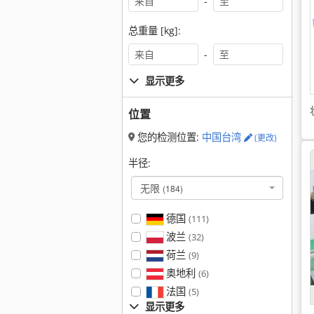
-
总重量 [kg]:
-
显示更多
位置
您的检测位置:
中国台湾
(更改)
半径:
无限
(184)
德国
(111)
波兰
(32)
荷兰
(9)
奥地利
(6)
法国
(5)
显示更多