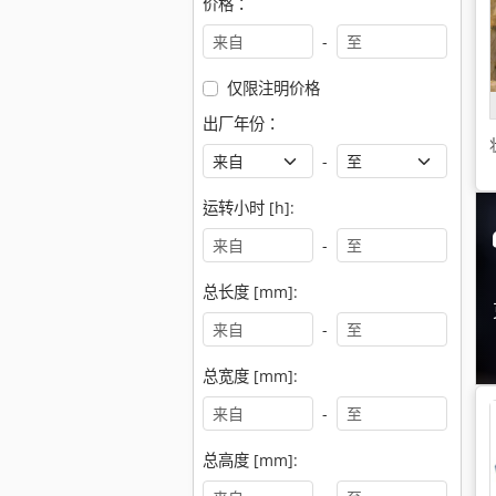
价格：
-
仅限注明价格
出厂年份：
-
运转小时 [h]:
-
总长度 [mm]:
-
总宽度 [mm]:
-
总高度 [mm]: