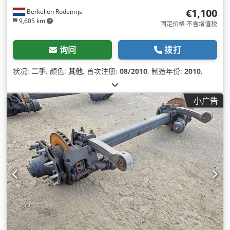
€1,100
Berkel en Rodenrijs
9,605 km
固定价格 不含增值税
询问
拨打
状况:
二手
, 颜色:
其他
, 首次注册:
08/2010
, 制造年份:
2010
,
小广告