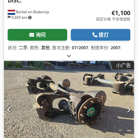
DISC.
€1,100
Berkel en Rodenrijs
9,605 km
固定价格 不含增值税
询问
拨打
状况:
二手
, 颜色:
其他
, 首次注册:
07/2007
, 制造年份:
2007
,
小广告