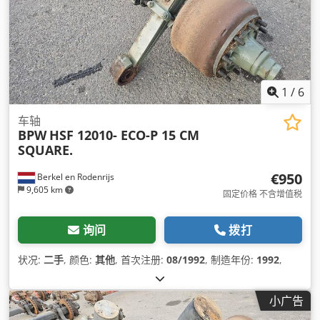
1
/
6
车轴
BPW
HSF 12010- ECO-P 15 CM
SQUARE.
€950
Berkel en Rodenrijs
9,605 km
固定价格 不含增值税
询问
拨打
状况:
二手
, 颜色:
其他
, 首次注册:
08/1992
, 制造年份:
1992
,
小广告