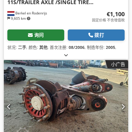
11S/TRAILER AXLE /SINGLE TIRE...
€1,100
Berkel en Rodenrijs
9,605 km
固定价格 不含增值税
询问
拨打
状况:
二手
, 颜色:
其他
, 首次注册:
08/2006
, 制造年份:
2005
,
小广告