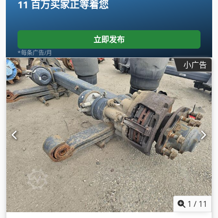
11 百万买家
正等着您
立即发布
*每条广告/月
小广告
1
/
11