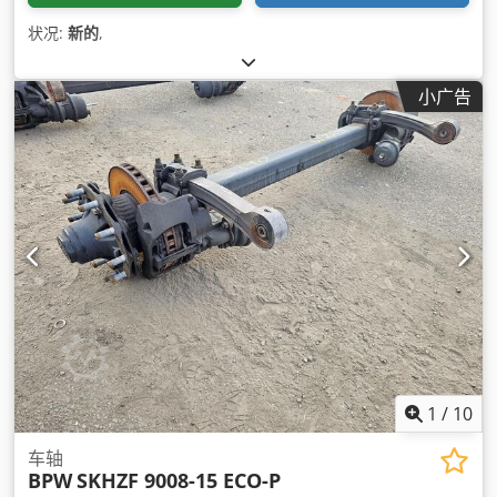
状况:
新的
,
小广告
1
/
10
车轴
BPW
SKHZF 9008-15 ECO-P