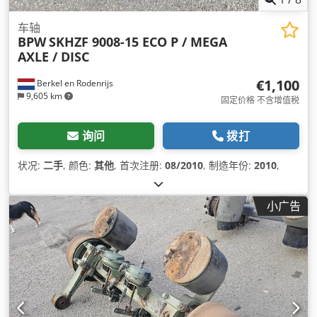
车轴
BPW
SKHZF 9008-15 ECO P / MEGA
AXLE / DISC
€1,100
Berkel en Rodenrijs
9,605 km
固定价格 不含增值税
询问
拨打
状况:
二手
, 颜色:
其他
, 首次注册:
08/2010
, 制造年份:
2010
,
小广告