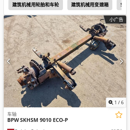
0
建筑机械用轮胎和车轮
建筑机械用变速箱
Saf 
小广告
1
/
6
车轴
BPW
SKHSM 9010 ECO-P