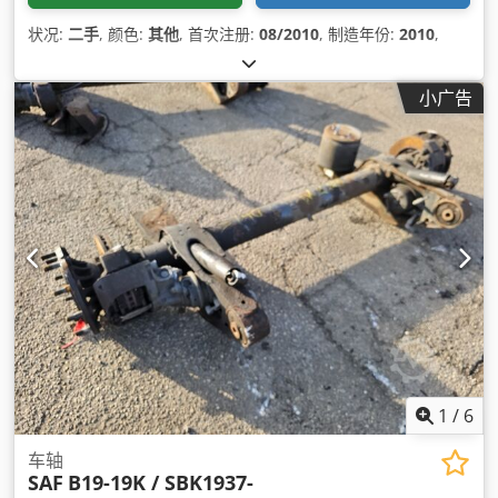
状况:
二手
, 颜色:
其他
, 首次注册:
08/2010
, 制造年份:
2010
,
小广告
1
/
6
车轴
SAF
B19-19K / SBK1937-