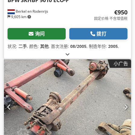
€950
Berkel en Rodenrijs
9,605 km
固定价格 不含增值税
询问
拨打
状况:
二手
, 颜色:
其他
, 首次注册:
08/2005
, 制造年份:
2005
,
小广告