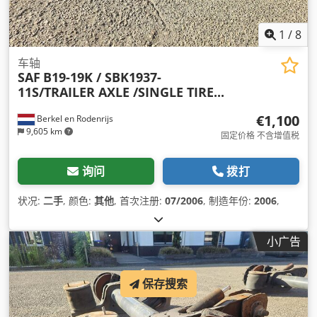
1
/
8
车轴
SAF
B19-19K / SBK1937-
11S/TRAILER AXLE /SINGLE TIRE...
€1,100
Berkel en Rodenrijs
9,605 km
固定价格 不含增值税
询问
拨打
状况:
二手
, 颜色:
其他
, 首次注册:
07/2006
, 制造年份:
2006
,
小广告
保存搜索