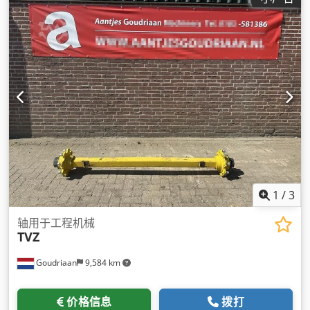
1
/
3
轴用于工程机械
TVZ
Goudriaan
9,584 km
价格信息
拨打