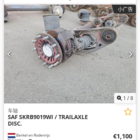
小广告
1
/
8
车轴
SAF
SKRB9019WI / TRAILAXLE
DISC.
€1,100
Berkel en Rodenrijs