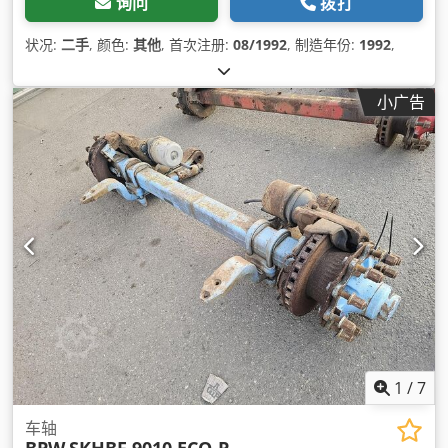
询问
拨打
状况:
二手
, 颜色:
其他
, 首次注册:
08/1992
, 制造年份:
1992
,
小广告
1
/
7
车轴
BPW
SKHBF 9010 ECO-P