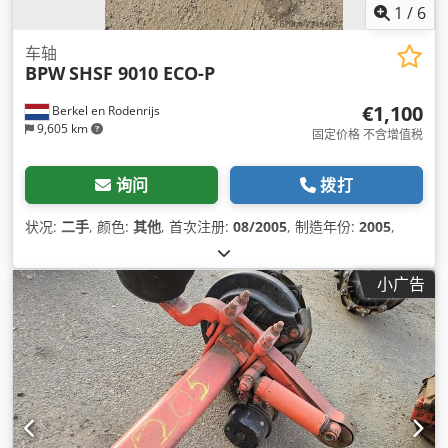
1
/
6
车轴
BPW
SHSF 9010 ECO-P
€1,100
Berkel en Rodenrijs
9,605 km
固定价格 不含增值税
询问
拨打
状况:
二手
, 颜色:
其他
, 首次注册:
08/2005
, 制造年份:
2005
,
小广告