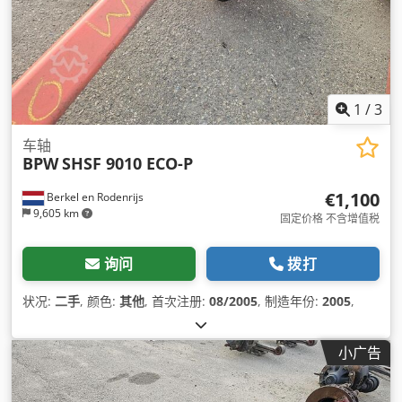
1
/
3
车轴
BPW
SHSF 9010 ECO-P
€1,100
Berkel en Rodenrijs
9,605 km
固定价格 不含增值税
询问
拨打
状况:
二手
, 颜色:
其他
, 首次注册:
08/2005
, 制造年份:
2005
,
小广告