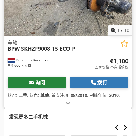
1
/
10
车轴
BPW
SKHZF9008-15 ECO-P
€1,100
Berkel en Rodenrijs
9,605 km
固定价格 不含增值税
询问
拨打
状况:
二手
, 颜色:
其他
, 首次注册:
08/2010
, 制造年份:
2010
,
发现更多二手机械