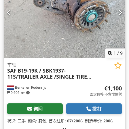
1
/
9
车轴
SAF
B19-19K / SBK1937-
11S/TRAILER AXLE /SINGLE TIRE...
€1,100
Berkel en Rodenrijs
9,605 km
固定价格 不含增值税
询问
拨打
状况:
二手
, 颜色:
其他
, 首次注册:
07/2006
, 制造年份:
2006
,