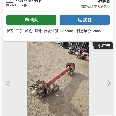
€950
Berkel en Rodenrijs
9,605 km
固定价格 不含增值税
询问
拨打
状况:
二手
, 颜色:
其他
, 首次注册:
08/2005
, 制造年份:
2005
,
小广告