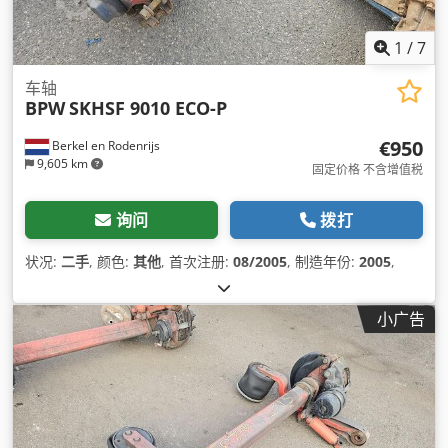
1
/
7
车轴
BPW
SKHSF 9010 ECO-P
€950
Berkel en Rodenrijs
9,605 km
固定价格 不含增值税
询问
拨打
状况:
二手
, 颜色:
其他
, 首次注册:
08/2005
, 制造年份:
2005
,
小广告