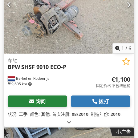
1
/
6
车轴
BPW
SHSF 9010 ECO-P
€1,100
Berkel en Rodenrijs
9,605 km
固定价格 不含增值税
询问
拨打
状况:
二手
, 颜色:
其他
, 首次注册:
08/2010
, 制造年份:
2010
,
小广告