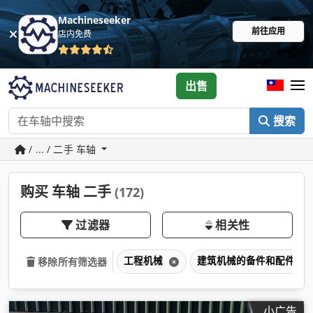
Machineseeker
前往应用
店内免费
出售
搜索
/ ... / 二手 车轴
购买 车轴 二手
(172)
过滤器
相关性
工程机械
建筑机械的备件和配件
移除所有筛选器
小广告