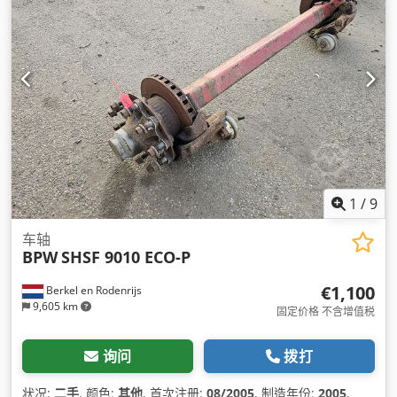
1
/
9
车轴
BPW
SHSF 9010 ECO-P
€1,100
Berkel en Rodenrijs
9,605 km
固定价格 不含增值税
询问
拨打
状况:
二手
, 颜色:
其他
, 首次注册:
08/2005
, 制造年份:
2005
,