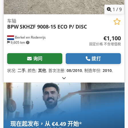
1
/
9
车轴
BPW
SKHZF 9008-15 ECO P/ DISC
€1,100
Berkel en Rodenrijs
9,605 km
固定价格 不含增值税
询问
拨打
状况:
二手
, 颜色:
其他
, 首次注册:
08/2010
, 制造年份:
2010
,
现在起发布，从 €4.49 开始
*