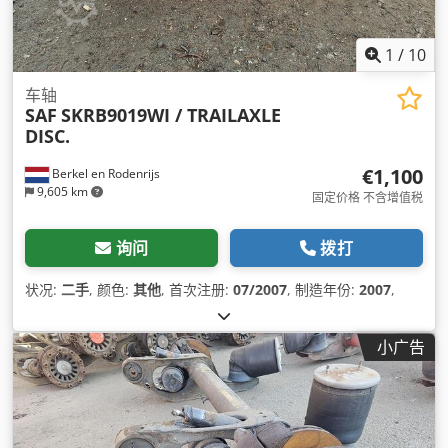
1
/
10
车轴
SAF
SKRB9019WI / TRAILAXLE
DISC.
€1,100
Berkel en Rodenrijs
9,605 km
固定价格 不含增值税
询问
拨打
状况:
二手
, 颜色:
其他
, 首次注册:
07/2007
, 制造年份:
2007
,
小广告