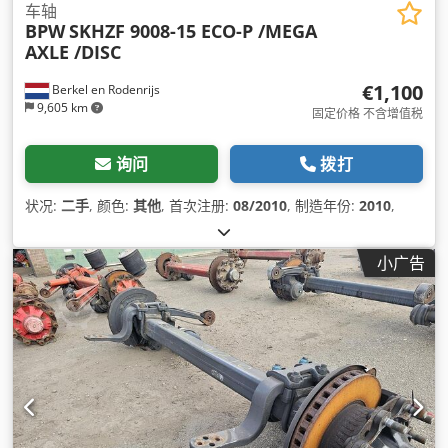
车轴
BPW
SKHZF 9008-15 ECO-P /MEGA
AXLE /DISC
€1,100
Berkel en Rodenrijs
9,605 km
固定价格 不含增值税
询问
拨打
状况:
二手
, 颜色:
其他
, 首次注册:
08/2010
, 制造年份:
2010
,
小广告