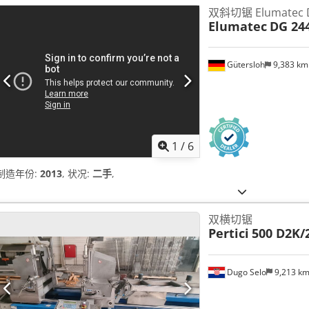
双斜切锯 Elumatec 
Elumatec
DG 24
Gütersloh
9,383 k
1
/
6
制造年份:
2013
, 状况:
二手
,
双横切锯
Pertici
500 D2K/
Dugo Selo
9,213 k