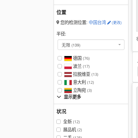
位置
您的检测位置:
中国台湾
(更改)
半径:
无限
(139)
德国
(76)
波兰
(17)
essta
Graule Agl
Graule
Eisele
Rapid
拉脱维亚
(13)
意大利
(12)
立陶宛
(3)
显示更多
状况
全新
(12)
展品机
(2)
二手
(125)