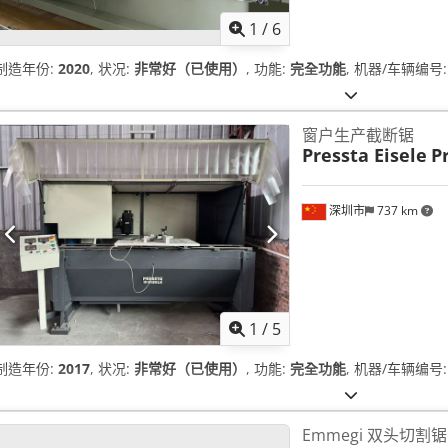
1
/
6
制造年份:
2020
, 状况:
非常好（已使用）
, 功能:
完全功能
, 机器/车辆编号
窗户生产截断锯
Pressta Eisele
P
深圳市
737 km
1
/
5
制造年份:
2017
, 状况:
非常好（已使用）
, 功能:
完全功能
, 机器/车辆编号
Emmegi 双头切割锯