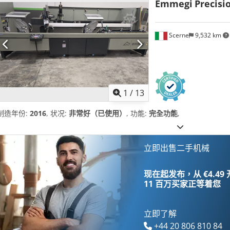
Emmegi
Precisi
Scerne
9,532 km
1
/
13
制造年份:
2016
, 状况:
非常好（已使用）
, 功能:
完全功能
,
立即出售二手机械
现在起发布，从 €4.49
11 百万买家
正等着您
立即了解
+44 20 806 810 84