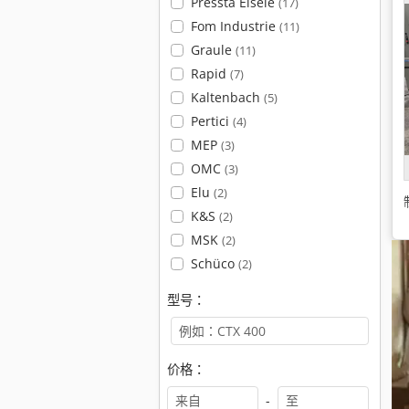
Pressta Eisele
(17)
Fom Industrie
(11)
Graule
(11)
Rapid
(7)
Kaltenbach
(5)
Pertici
(4)
MEP
(3)
OMC
(3)
Elu
(2)
K&S
(2)
MSK
(2)
Schüco
(2)
型号：
价格：
-