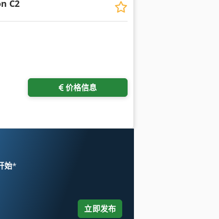
on C2
价格信息
 开始
*
立即发布