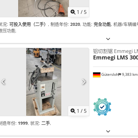
1
/
5
状况:
可投入使用（二手）
, 制造年份:
2020
, 功能:
完全功能
, 机器/车辆编
液压功能
,
铝切割锯 Emmegi LM
Emmegi
LMS 30
Gütersloh
9,383 k
1
/
5
制造年份:
1999
, 状况:
二手
,