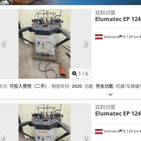
双斜切锯
Elumatec
EP 124
Valmiera
8,130 km
1
/
6
状况:
可投入使用（二手）
, 制造年份:
2020
, 功能:
完全功能
, 机器/车辆编
双斜切锯
Elumatec
EP 124
Valmiera
8,130 km