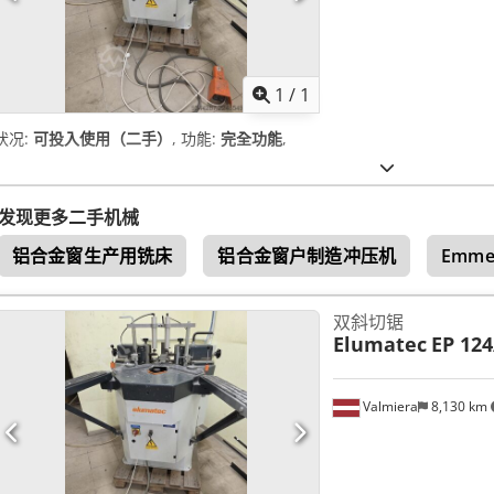
请求更
1
/
1
状况:
可投入使用（二手）
, 功能:
完全功能
,
发现更多二手机械
铝合金窗生产用铣床
铝合金窗户制造冲压机
Emme
双斜切锯
Elumatec
EP 124
Valmiera
8,130 km