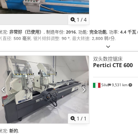
1
/
4
状况:
非常好（已使用）
, 制造年份:
2016
, 功能:
完全功能
, 功率:
4.4 千瓦 
片直径:
500 毫米
, 锯片倾斜调整:
90 °
, 最大转速:
2,800 转/分
,
双头数控锯床
Pertici
CTE 600
Silvi
9,531 km
请求更
1
/
1
状况:
新的
,