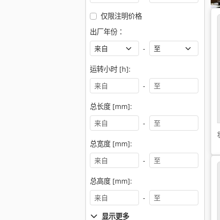
仅限注明价格
出厂年份：
-
运转小时 [h]:
-
总长度 [mm]:
-
总宽度 [mm]:
-
总高度 [mm]:
-
显示更多