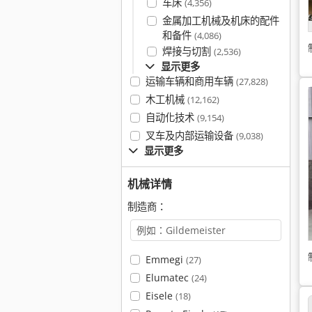
车床
(4,356)
金属加工机械及机床的配件
和备件
(4,086)
焊接与切割
(2,536)
显示更多
运输车辆和商用车辆
(27,828)
木工机械
(12,162)
自动化技术
(9,154)
叉车及内部运输设备
(9,038)
显示更多
机械详情
制造商：
Emmegi
(27)
Elumatec
(24)
Eisele
(18)