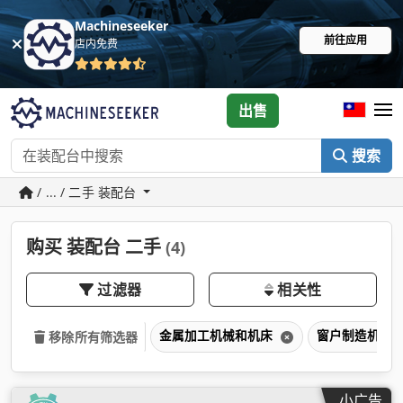
Machineseeker
前往应用
店内免费
出售
搜索
/ ... / 二手 装配台
购买 装配台 二手
(4)
过滤器
相关性
金属加工机械和机床
窗户制造机械
移除所有筛选器
小广告