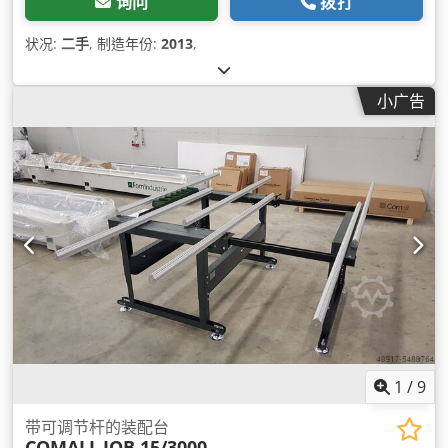
询问
拨打
状况:
二手
, 制造年份:
2013
,
小广告
1
/
9
带可调节杆的装配台
COMALL
JOB 15/3000