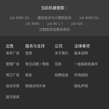
当前机器搜索：
Jcb 8085 Zts
通信技术与计算机技术
Jcb 8080 Zts
Jcb 8085
Jcb 86 C 1
Jcb 926
过剩库存及剩余库存
出售
服务与支持
公司
法律事项
发布广告
登录
关于我们
版本说明
管理广告
常见问题 / 帮助
压机
一般条款和条件
预订广告
联系
招聘信息
市场规则
信任印章
购销合同示本
隐私声明
提交拍卖