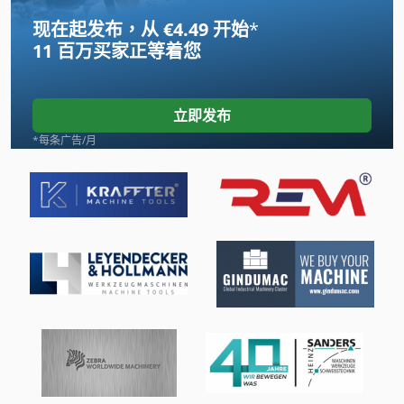
现在起发布，从 €4.49 开始
*
履带式装载机
11 百万买家
正等着您
工具 车
托盘 包装
立即发布
托盘 货架
*每条广告/月
托盘货架
模板
表 面板
装载杂志
货架 货架
车削装置
车床 配件