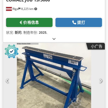
Rīga
8,225 km
价格信息
拨打
状况:
新的
, 制造年份:
2025
,
小广告