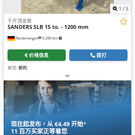
1
/
5
千斤顶支架
SANDERS
SLB 15 to. - 1200 mm
Niederlangen
9,390 km
价格信息
拨打
状况:
新的
,
现在起发布，从 €4.49 开始
*
11 百万买家
正等着您