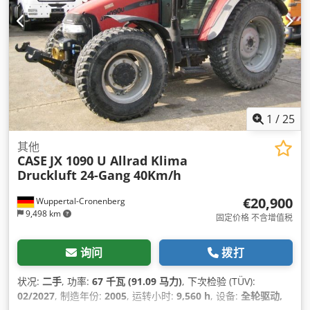
1
/
25
其他
CASE
JX 1090 U Allrad Klima
Druckluft 24-Gang 40Km/h
€20,900
Wuppertal-Cronenberg
9,498 km
固定价格 不含增值税
询问
拨打
状况:
二手
, 功率:
67 千瓦 (91.09 马力)
, 下次检验 (TÜV):
02/2027
, 制造年份:
2005
, 运转小时:
9,560 h
, 设备:
全轮驱动,