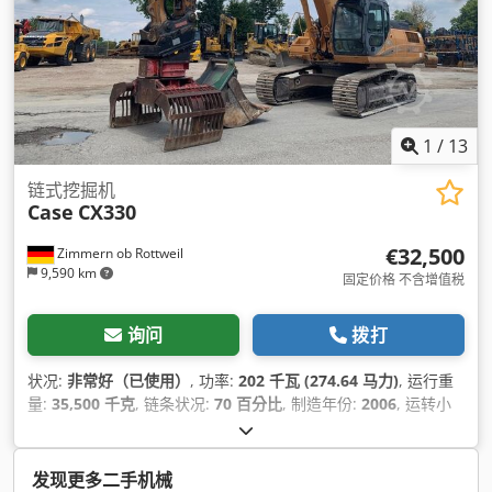
1
/
13
链式挖掘机
Case
CX330
€32,500
Zimmern ob Rottweil
9,590 km
固定价格 不含增值税
询问
拨打
状况:
非常好（已使用）
, 功率:
202 千瓦 (274.64 马力)
, 运行重
量:
35,500 千克
, 链条状况:
70 百分比
, 制造年份:
2006
, 运转小
时:
9,139 h
, 设备:
空调
,
发现更多二手机械