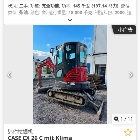
状况:
二手
, 功能:
完全功能
, 功率:
145 千瓦 (197.14 马力)
, 燃油
类型:
柴油
, 颜色:
金
, 运行重量:
18,000 千克
, 制造年份:
2000
, 运
转小时:
8,000 h
, 设备:
空调, 集中润滑系统, 驾驶室
,
小广告
1
/
11
迷你挖掘机
CASE
CX 26 C mit Klima