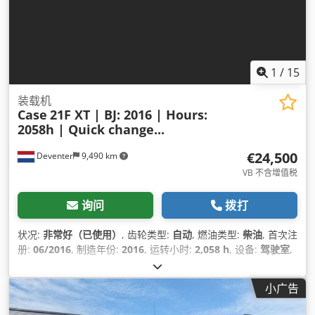
1
/
15
装载机
Case
21F XT | BJ: 2016 | Hours:
2058h | Quick change...
€24,500
Deventer
9,490 km
VB 不含增值税
询问
拨打
状况:
非常好（已使用）
, 齿轮类型:
自动
, 燃油类型:
柴油
, 首次注
册:
06/2016
, 制造年份:
2016
, 运转小时:
2,058 h
, 设备:
驾驶室
,
小广告