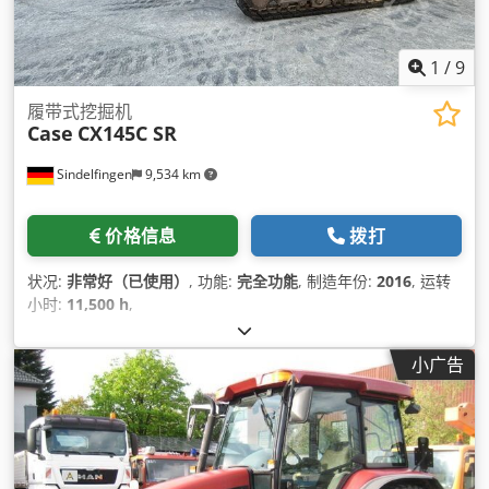
1
/
9
履带式挖掘机
Case
CX145C SR
Sindelfingen
9,534 km
价格信息
拨打
状况:
非常好（已使用）
, 功能:
完全功能
, 制造年份:
2016
, 运转
小时:
11,500 h
,
小广告