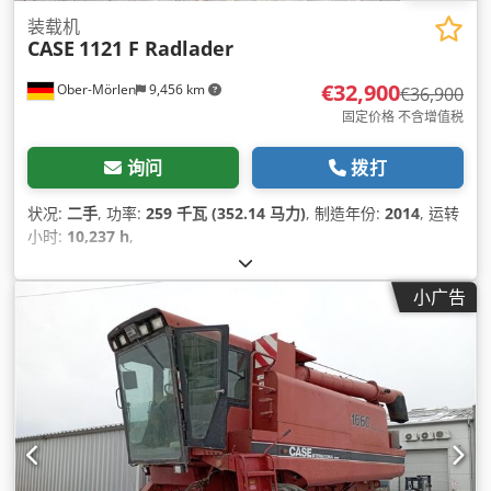
装载机
CASE
1121 F Radlader
€32,900
Ober-Mörlen
9,456 km
€36,900
固定价格 不含增值税
询问
拨打
状况:
二手
, 功率:
259 千瓦 (352.14 马力)
, 制造年份:
2014
, 运转
小时:
10,237 h
,
小广告