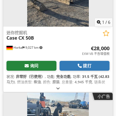
1
/
6
迷你挖掘机
Case
CX 50B
€28,000
Horka
9,027 km
EXW VB 不含增值税
询问
拨打
状况:
非常好（已使用）
, 功能:
完全功能
, 功率:
31.5 千瓦 (42.83
马力)
, 燃油类型:
柴油
, 颜色:
原装
, 总重量:
4,945 千克
, 链条状
况:
60 百分比
, 制造年份:
2012
, 运转小时:
4,490 h
, 设备:
驾驶
室
,
小广告