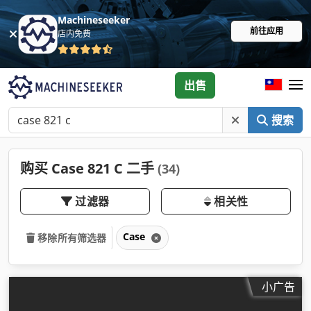
Machineseeker
前往应用
店内免费
出售
搜索
购买 Case 821 C 二手
(34)
过滤器
相关性
Case
移除所有筛选器
小广告