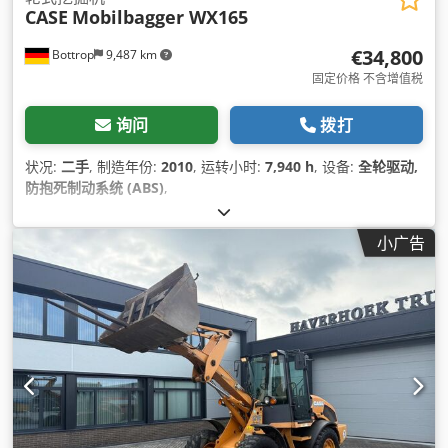
CASE
Mobilbagger WX165
€34,800
Bottrop
9,487 km
固定价格 不含增值税
询问
拨打
状况:
二手
, 制造年份:
2010
, 运转小时:
7,940 h
, 设备:
全轮驱动,
防抱死制动系统 (ABS)
,
小广告