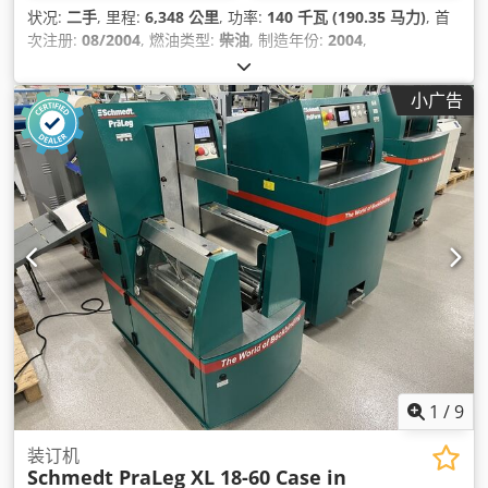
状况:
二手
, 里程:
6,348 公里
, 功率:
140 千瓦 (190.35 马力)
, 首
次注册:
08/2004
, 燃油类型:
柴油
, 制造年份:
2004
,
小广告
1
/
9
装订机
Schmedt PraLeg XL 18-60 Case in