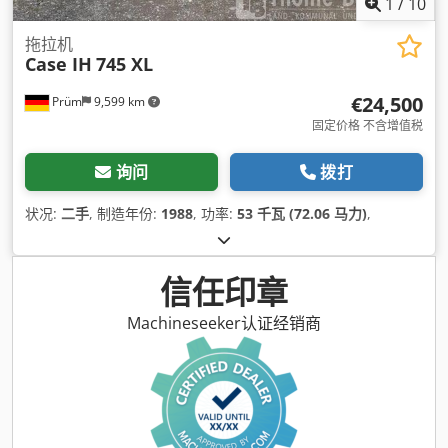
1
/
10
拖拉机
Case IH
745 XL
€24,500
Prüm
9,599 km
固定价格 不含增值税
询问
拨打
状况:
二手
, 制造年份:
1988
, 功率:
53 千瓦 (72.06 马力)
,
信任印章
Machineseeker认证经销商