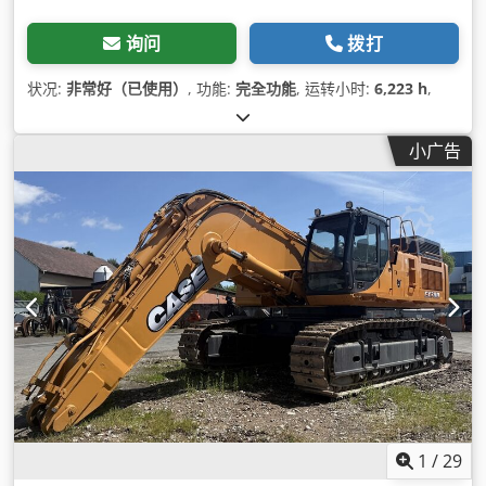
询问
拨打
状况:
非常好（已使用）
, 功能:
完全功能
, 运转小时:
6,223 h
,
小广告
1
/
29