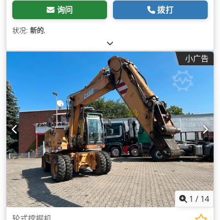
询问
拨打
状况:
新的
,
小广告
1
/
14
轮式挖掘机