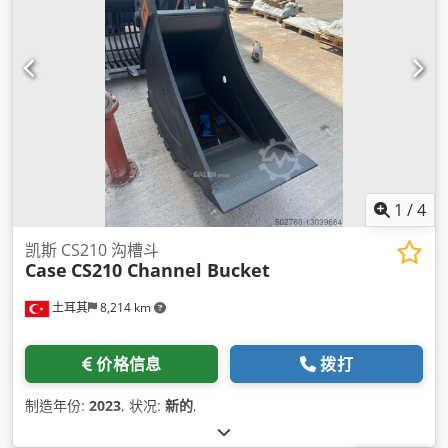
1
/
4
凯斯 CS210 沟槽斗
Case
CS210 Channel Bucket
土耳其
8,214 km
价格信息
拨打
制造年份:
2023
, 状况:
新的
,