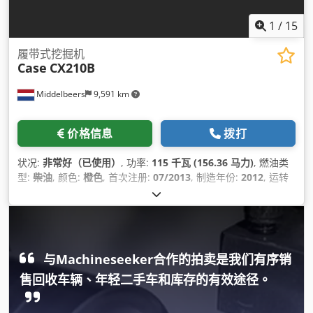
1
/
15
履带式挖掘机
Case
CX210B
Middelbeers
9,591 km
价格信息
拨打
状况:
非常好（已使用）
, 功率:
115 千瓦 (156.36 马力)
, 燃油类
型:
柴油
, 颜色:
橙色
, 首次注册:
07/2013
, 制造年份:
2012
, 运转
小时:
15,109 h
,
与Machineseeker合作的拍卖是我们有序销
售回收车辆、年轻二手车和库存的有效途径。