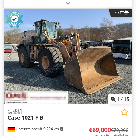
驶室
,
小广告
1
/
15
装载机
Case
1021 F B
€69,000
Untersteinach
9,294 km
€79,000