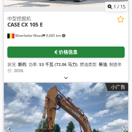
1
/
15
中型挖掘机
CASE
CX 105 E
Moerbeke-Waas
9,685 km
价格信息
状况:
新的
, 功率:
53 千瓦 (72.06 马力)
, 燃油类型:
柴油
, 制造年
份:
2026
,
小广告