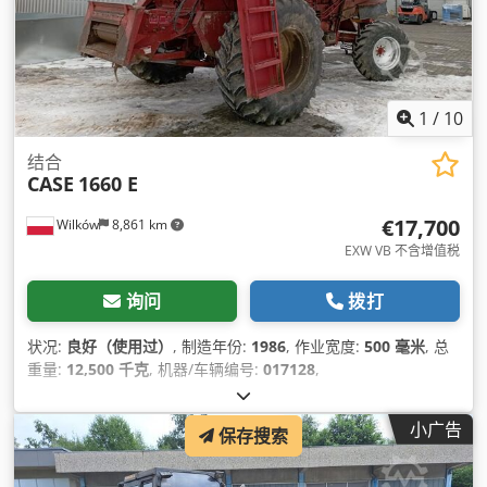
1
/
10
结合
CASE
1660 E
€17,700
Wilków
8,861 km
EXW VB 不含增值税
询问
拨打
状况:
良好（使用过）
, 制造年份:
1986
, 作业宽度:
500 毫米
, 总
重量:
12,500 千克
, 机器/车辆编号:
017128
,
小广告
保存搜索