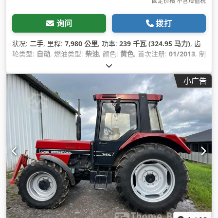
固定价格 不含增值税
询问
拨打
状况:
二手
, 里程:
7,980 公里
, 功率:
239 千瓦 (324.95 马力)
, 齿
轮类型:
自动
, 燃油类型:
柴油
, 颜色:
黄色
, 首次注册:
01/2013
, 制
造年份:
2013
, 设备:
空调
,
小广告