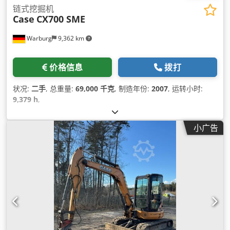
链式挖掘机
Case
CX700 SME
Warburg
9,362 km
价格信息
拨打
状况:
二手
, 总重量:
69,000 千克
, 制造年份:
2007
, 运转小时:
9,379 h
,
小广告