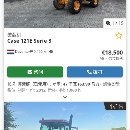
1
/
15
装载机
Case
121E Serie 3
€18,500
Deventer
9,490 km
VB 不含增值税
询问
拨打
状况:
非常好（已使用）
, 功率:
47 千瓦 (63.90 马力)
, 燃油类型:
柴油
, 制造年份:
2012
, 运转小时:
1,060 h
,
小广告