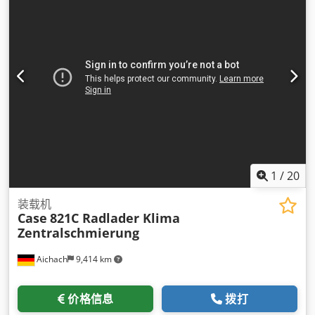
1
/
20
装载机
Case
821C Radlader Klima
Zentralschmierung
Aichach
9,414 km
价格信息
拨打