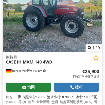
1
/
9
拖拉机
CASE
IH MXM 140 4WD
€25,900
Bergkamen
9,440 km
固定价格 不含增值税
询问
拨打
状况:
二手
, 制造年份:
2005
, 运转小时:
8,900 h
, 功率:
109 千瓦
(148.20 马力)
, 设备:
全轮驱动, 空调, 防抱死制动系统 (ABS), 驾