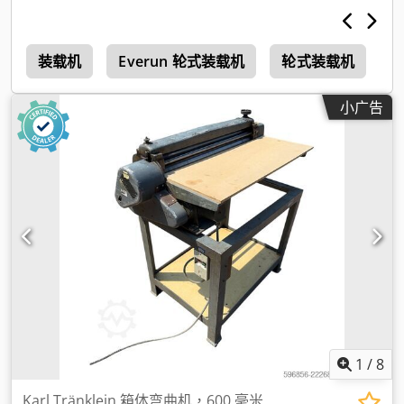
0
装载机
Everun 轮式装载机
轮式装载机
小广告
1
/
8
Karl Tränklein 箱体弯曲机，600 毫米