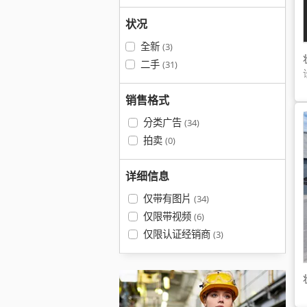
状况
全新
(3)
二手
(31)
销售格式
分类广告
(34)
拍卖
(0)
详细信息
仅带有图片
(34)
仅限带视频
(6)
仅限认证经销商
(3)