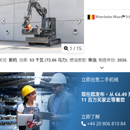
Moerbeke-Waas
9,
1
/
15
状况:
新的
, 功率:
53 千瓦 (72.06 马力)
, 燃油类型:
柴油
, 制造年份:
2026
,
立即出售二手机械
现在起发布，从 €4.49
11 百万买家
正等着您
立即了解
+44 20 806 810 84