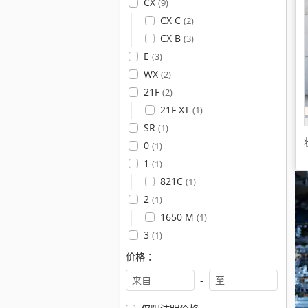
CX
(9)
CX C
(2)
CX B
(3)
E
(3)
WX
(2)
21F
(2)
21F XT
(1)
SR
(1)
0
(1)
1
(1)
821C
(1)
2
(1)
1650 M
(1)
3
(1)
价格：
-