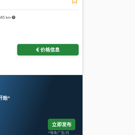
685 km
价格信息
 开始
*
立即发布
*每条广告/月