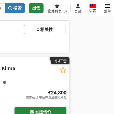
搜索
出售
语言
收藏列表
(0)
登录
菜单
相关性
小广告
t Klima
km
€24,800
固定价格 无法开具增值税发票
发送询价