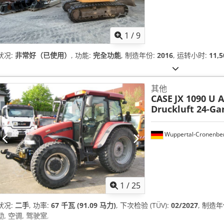
1
/
9
状况:
非常好（已使用）
, 功能:
完全功能
, 制造年份:
2016
, 运转小时:
11,5
其他
CASE
JX 1090 U 
Druckluft 24-G
Wuppertal-Cronenbe
1
/
25
状况:
二手
, 功率:
67 千瓦 (91.09 马力)
, 下次检验 (TÜV):
02/2027
, 制造年
动, 空调, 驾驶室
,