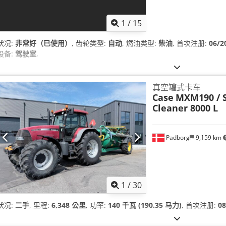
1
/
15
状况:
非常好（已使用）
, 齿轮类型:
自动
, 燃油类型:
柴油
, 首次注册:
06/2
设备:
驾驶室
,
真空罐式卡车
Case
MXM190 / 
Cleaner 8000 L
Padborg
9,159 km
1
/
30
状况:
二手
, 里程:
6,348 公里
, 功率:
140 千瓦 (190.35 马力)
, 首次注册:
08