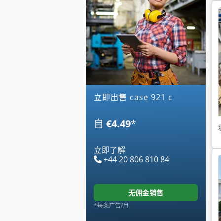
立即出售 case 921 c
自
€4.49
*
立即了解
+44 20 806 810 84
无佣金销售
*每条广告/月