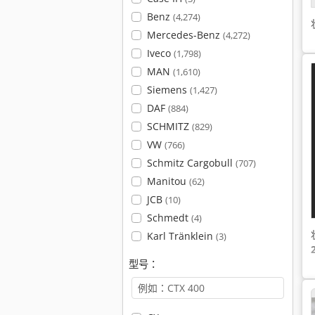
Benz
(4,274)
Mercedes-Benz
(4,272)
Iveco
(1,798)
MAN
(1,610)
Siemens
(1,427)
DAF
(884)
SCHMITZ
(829)
VW
(766)
Schmitz Cargobull
(707)
Manitou
(62)
JCB
(10)
Schmedt
(4)
Karl Tränklein
(3)
型号：