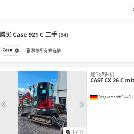
购买 Case 921 C 二手
(34)
Case
移除所有筛选器
迷你挖掘机
CASE
CX 26 C mi
Bergkamen
9,440 
1
/
11