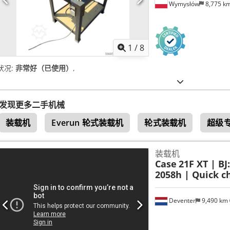
Wymysłów
8,775 k
1
/
8
状况:
非常好（已使用）
,
发现更多二手机械
装载机
Everun 轮式装载机
轮式装载机
超级专
装载机
Case
21F XT | BJ
2058h | Quick ch
Deventer
9,490 km