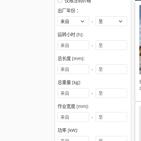
仅限注明价格
出厂年份：
-
运转小时 [h]:
-
总长度 [mm]:
-
总重量 [kg]:
-
作业宽度 [mm]:
-
功率 [kW]:
-