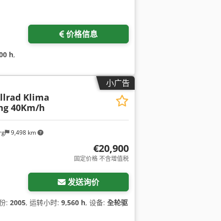
价格信息
00 h
,
小广告
Allrad Klima
ang 40Km/h
rg
9,498 km
€20,900
固定价格 不含增值税
发送询价
份:
2005
, 运转小时:
9,560 h
, 设备:
全轮驱