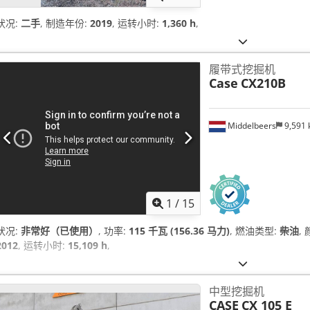
状况:
二手
, 制造年份:
2019
, 运转小时:
1,360 h
,
履带式挖掘机
Case
CX210B
Middelbeers
9,591
1
/
15
状况:
非常好（已使用）
, 功率:
115 千瓦 (156.36 马力)
, 燃油类型:
柴油
,
2012
, 运转小时:
15,109 h
,
中型挖掘机
CASE
CX 105 E