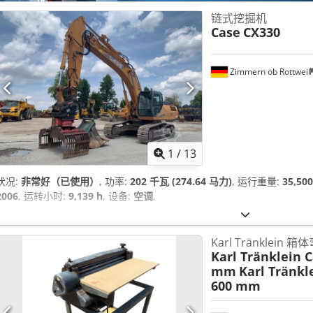
链式挖掘机
Case
CX330
Zimmern ob Rottweil
1
/
13
状况:
非常好（已使用）
, 功率:
202 千瓦 (274.64 马力)
, 运行重量:
35,50
2006
, 运转小时:
9,139 h
, 设备:
空调
,
Karl Tränklein
Karl Tränklein 
mm
Karl Tränkl
600 mm