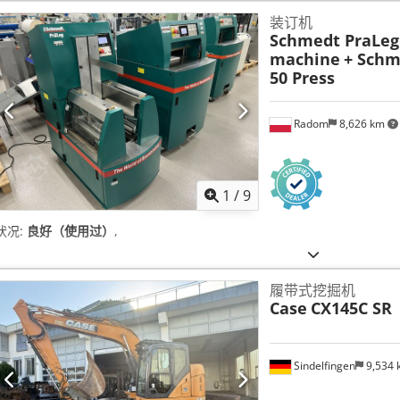
装订机
Schmedt PraLeg 
machine
+ Schm
50 Press
Radom
8,626 km
1
/
9
状况:
良好（使用过）
,
履带式挖掘机
Case
CX145C SR
Sindelfingen
9,534