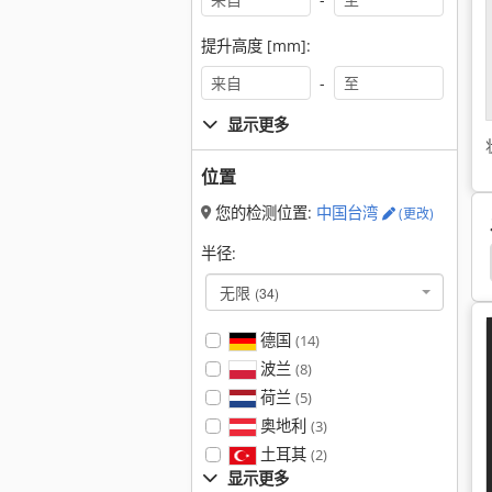
提升高度 [mm]:
-
显示更多
位置
您的检测位置:
中国台湾
(更改)
半径:
Takeuchi
Kubota Bx 2370
Kubota Bx 2350
无限
(34)
德国
(14)
波兰
(8)
荷兰
(5)
奥地利
(3)
土耳其
(2)
显示更多