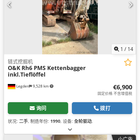
1
/
14
链式挖掘机
O&K
Rh6 PMS Kettenbagger
inkl.Tieflöffel
€6,900
Legden
9,528 km
固定价格 不含增值税
询问
拨打
状况:
二手
, 制造年份:
1990
, 设备:
全轮驱动
,
小广告