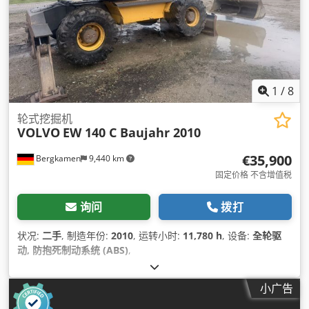
1
/
8
轮式挖掘机
VOLVO
EW 140 C Baujahr 2010
€35,900
Bergkamen
9,440 km
固定价格 不含增值税
询问
拨打
状况:
二手
, 制造年份:
2010
, 运转小时:
11,780 h
, 设备:
全轮驱
动, 防抱死制动系统 (ABS)
,
小广告