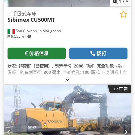
1
/
8
二手卧式车床
Sibimex
CU500MT
San Giovanni In Marignano
9,555 km
价格信息
拨打
状况:
非常好（已使用）
, 制造年份:
2008
, 功能:
完全功能
, 横向
滑板上的车削直径:
300 毫米
, 主轴通孔:
100 毫米
, 床身滑板上方
的车削直径:
500 毫米
, 中心高度:
250 毫米
, 中部宽度:
400 毫米
,
车削长度:
2,000 毫米
, 主轴行程距离:
230 毫米
, 总长度:
3,600
小广告
毫米
, 总宽度:
1,250 毫米
, 总高度:
1,400 毫米
, 主轴速度（最
大）:
1,400 转/分
, 公制螺纹步距:
120
, 总重量:
3,100 千克
, 三爪
卡盘直径:
315 毫米
,