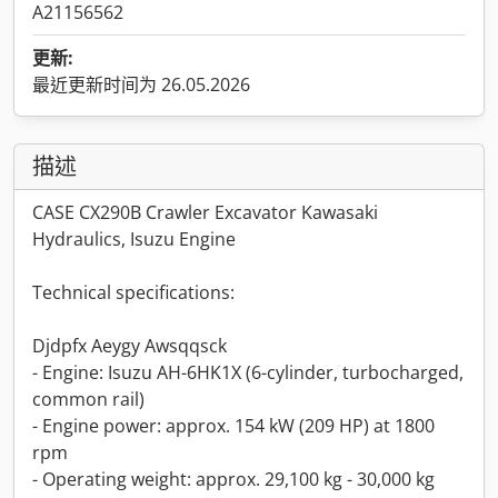
A21156562
更新:
最近更新时间为 26.05.2026
描述
CASE CX290B Crawler Excavator Kawasaki
Hydraulics, Isuzu Engine
Technical specifications:
Djdpfx Aeygy Awsqqsck
- Engine: Isuzu AH-6HK1X (6-cylinder, turbocharged,
common rail)
- Engine power: approx. 154 kW (209 HP) at 1800
rpm
- Operating weight: approx. 29,100 kg - 30,000 kg