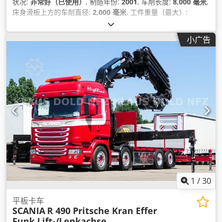
状况:
非常好（已使用）
, 制造年份:
2001
, 车削长度:
8,000 毫米
,
床身滑板上方的车削直径:
2,000 毫米
, 工件重量（最大）:
25,000 千克
, 顶滑板上方的车削直径:
1,550 毫米
,
小广告
1
/
30
平板卡车
SCANIA
R 490 Pritsche Kran Effer
Funk Lift-/Lenkachse