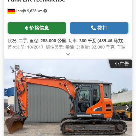
Lahr
9,628 km
价格信息
拨打
状况:
二手
, 里程:
288,000 公里
, 功率:
360 千瓦 (489.46 马力)
,
首次注册:
10/2017
, 燃油类型:
柴油
, 总重量:
32,000 千克
, 车轴
配置:
3 轴
, 刹车:
缓速器
, 颜色:
红色
, 齿轮类型:
自动
, 排放等级:
欧6
, 装载空间长度:
5,800 毫米
, 装载空间宽度:
2,490 毫米
, 货舱
小广告
高度:
800 毫米
, 设备:
尾板升降机, 空调, 起重机, 防抱死制动系统
(ABS), 驻车加热器
,