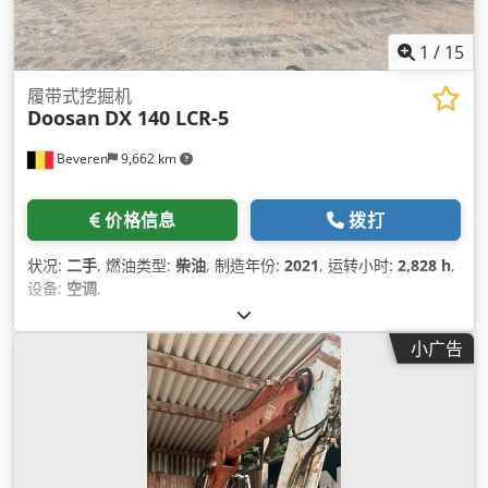
1
/
15
履带式挖掘机
Doosan
DX 140 LCR-5
Beveren
9,662 km
价格信息
拨打
状况:
二手
, 燃油类型:
柴油
, 制造年份:
2021
, 运转小时:
2,828 h
,
设备:
空调
,
小广告