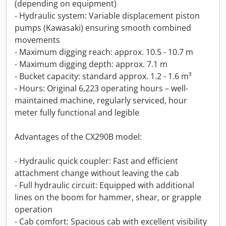
(depending on equipment)
- Hydraulic system: Variable displacement piston
pumps (Kawasaki) ensuring smooth combined
movements
- Maximum digging reach: approx. 10.5 - 10.7 m
- Maximum digging depth: approx. 7.1 m
- Bucket capacity: standard approx. 1.2 - 1.6 m³
- Hours: Original 6,223 operating hours – well-
maintained machine, regularly serviced, hour
meter fully functional and legible
Advantages of the CX290B model:
- Hydraulic quick coupler: Fast and efficient
attachment change without leaving the cab
- Full hydraulic circuit: Equipped with additional
lines on the boom for hammer, shear, or grapple
operation
- Cab comfort: Spacious cab with excellent visibility