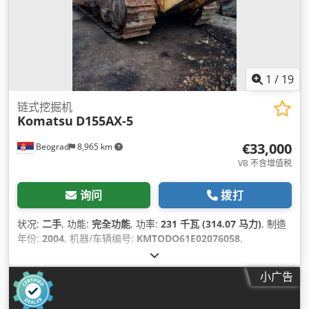
1
/
19
链式挖掘机
Komatsu
D155AX-5
€33,000
Beograd
8,965 km
VB 不含增值税
询问
拨打
状况:
二手
, 功能:
完全功能
, 功率:
231 千瓦 (314.07 马力)
, 制造
年份:
2004
, 机器/车辆编号:
KMTODO61E02076058
,
小广告