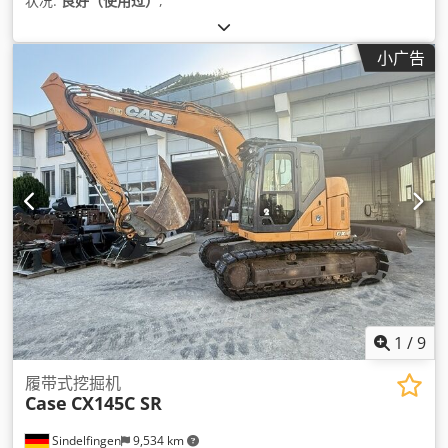
状况:
良好（使用过）
,
小广告
1
/
9
履带式挖掘机
Case
CX145C SR
Sindelfingen
9,534 km