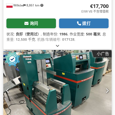
€17,700
Wilków
8,861 km
EXW VB 不含增值税
询问
拨打
状况:
良好（使用过）
, 制造年份:
1986
, 作业宽度:
500 毫米
, 总
重量:
12,500 千克
, 机器/车辆编号:
017128
,
小广告