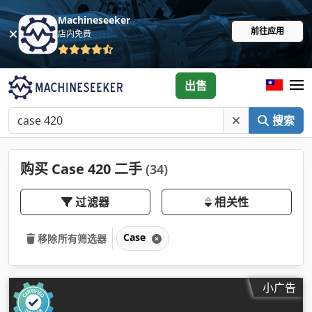
Machineseeker
前往应用
店内免费
出售
搜索
购买 Case 420 二手
(34)
过滤器
相关性
Case
移除所有筛选器
小广告