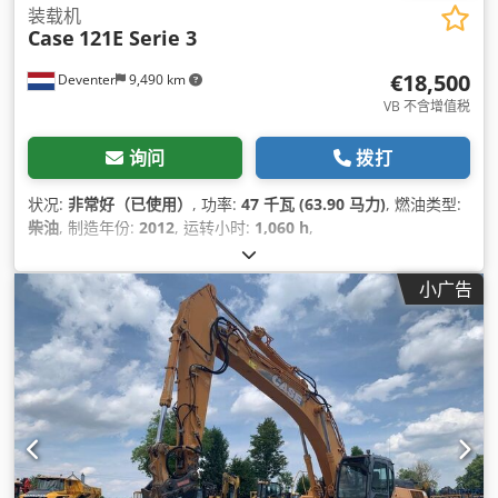
装载机
Case
121E Serie 3
€18,500
Deventer
9,490 km
VB 不含增值税
询问
拨打
状况:
非常好（已使用）
, 功率:
47 千瓦 (63.90 马力)
, 燃油类型:
柴油
, 制造年份:
2012
, 运转小时:
1,060 h
,
小广告