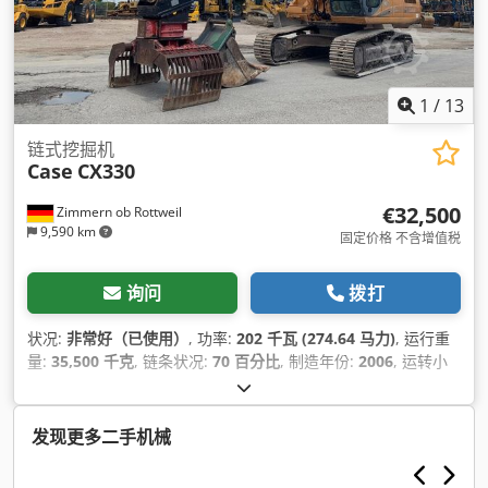
1
/
13
链式挖掘机
Case
CX330
€32,500
Zimmern ob Rottweil
9,590 km
固定价格 不含增值税
询问
拨打
状况:
非常好（已使用）
, 功率:
202 千瓦 (274.64 马力)
, 运行重
量:
35,500 千克
, 链条状况:
70 百分比
, 制造年份:
2006
, 运转小
时:
9,139 h
, 设备:
空调
,
发现更多二手机械