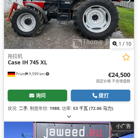
1
/
10
拖拉机
Case IH
745 XL
€24,500
Prüm
9,599 km
固定价格 不含增值税
询问
拨打
状况:
二手
, 制造年份:
1988
, 功率:
53 千瓦 (72.06 马力)
,
小广告