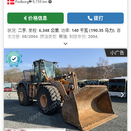
Padborg
9,159 km
价格信息
拨打
状况:
二手
, 里程:
6,348 公里
, 功率:
140 千瓦 (190.35 马力)
, 首
次注册:
08/2004
, 燃油类型:
柴油
, 制造年份:
2004
,
小广告