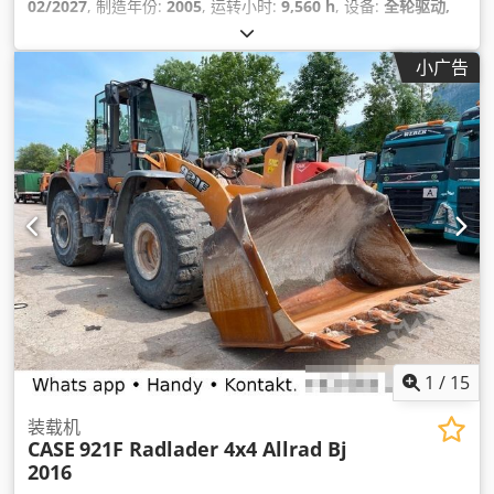
02/2027
, 制造年份:
2005
, 运转小时:
9,560 h
, 设备:
全轮驱动,
空调, 驾驶室
,
小广告
1
/
15
装载机
CASE
921F Radlader 4x4 Allrad Bj
2016