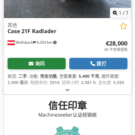
1
/
7
其他
Case
21F Radlader
€28,000
Wolfsbach
9,203 km
VB 不含增值税
询问
拨打
状况:
二手
, 功能:
完全功能
, 空载重量:
5,400 千克
, 提升高度:
2,490 毫米
, 制造年份:
2014
, 运转小时:
2,081 h
, 总长度:
5,550
毫米
, 建筑高度:
2,500 毫米
, 驱动类型:
Diesel Motor
, 施工宽度:
1,950 毫米
,
信任印章
Machineseeker认证经销商