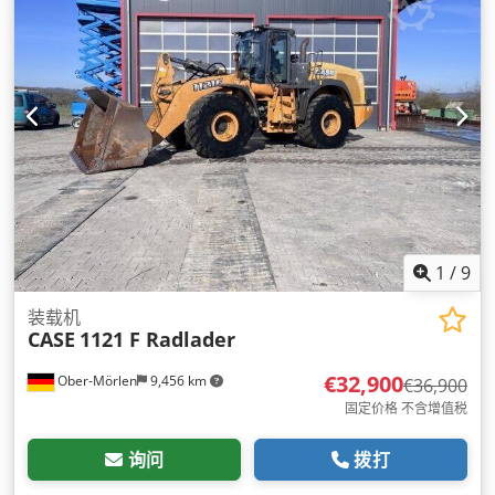
1
/
9
装载机
CASE
1121 F Radlader
€32,900
Ober-Mörlen
9,456 km
€36,900
固定价格 不含增值税
询问
拨打