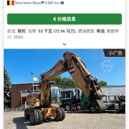
Moerbeke-Waas
9,685 km
价格信息
状况:
新的
, 功率:
53 千瓦 (72.06 马力)
, 燃油类型:
柴油
, 制造年
份:
2026
,
小广告