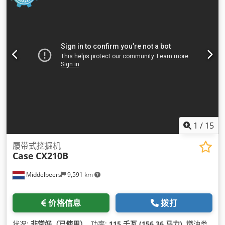
1
/
15
履带式挖掘机
Case
CX210B
Middelbeers
9,591 km
价格信息
拨打
状况:
非常好（已使用）
, 功率:
115 千瓦 (156.36 马力)
, 燃油类