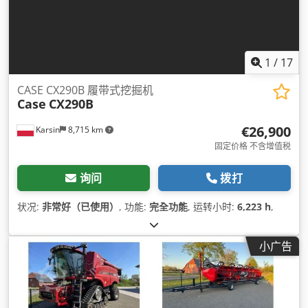
1
/
17
CASE CX290B 履带式挖掘机
Case
CX290B
€26,900
Karsin
8,715 km
固定价格 不含增值税
询问
拨打
状况:
非常好（已使用）
, 功能:
完全功能
, 运转小时:
6,223 h
,
小广告