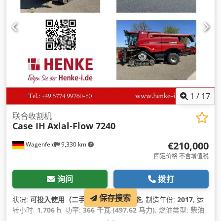
1
/
17
联合收割机
Case IH
Axial-Flow 7240
€210,000
Wagenfeld
9,330 km
固定价格 不含增值税
询问
拨打
保存搜索
状况:
可投入使用（二手）
, 功能:
完全功能
, 制造年份:
2017
, 运
转小时:
1,706 h
, 功率:
366 千瓦 (497.62 马力)
, 燃油类型:
柴油
,
最大速度:
30 公里/小时
, 首次注册:
07/2017
, 下次检验 (TÜV):