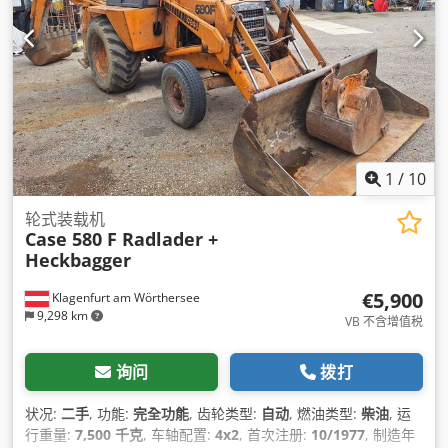
1
/
10
轮式装载机
Case 580 F Radlader +
Heckbagger
€5,900
Klagenfurt am Wörthersee
9,298 km
VB 不含增值税
询问
拨打
状况:
二手
, 功能:
完全功能
, 齿轮类型:
自动
, 燃油类型:
柴油
, 运
行重量:
7,500 千克
, 车轴配置:
4x2
, 首次注册:
10/1977
, 制造年