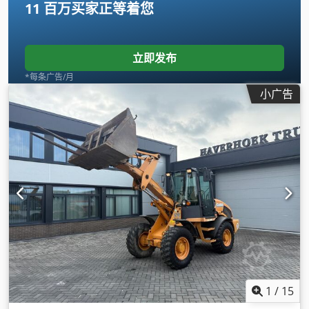
11 百万买家
正等着您
立即发布
*每条广告/月
小广告
1
/
15