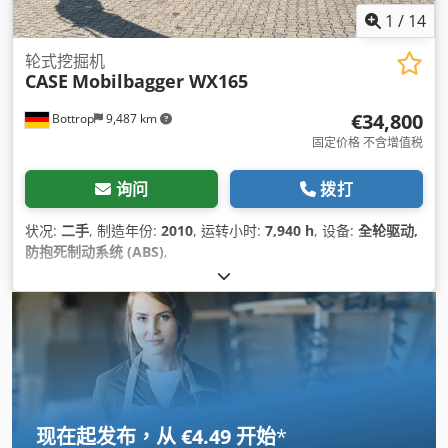
1
/
14
轮式挖掘机
CASE
Mobilbagger WX165
€34,800
Bottrop
9,487 km
固定价格 不含增值税
询问
拨打
状况:
二手
, 制造年份:
2010
, 运转小时:
7,940 h
, 设备:
全轮驱动,
防抱死制动系统 (ABS)
,
现在起发布，从 €4.49 开始
*