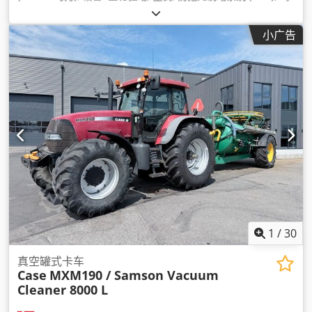
驶室
,
小广告
1
/
30
真空罐式卡车
Case
MXM190 / Samson Vacuum
Cleaner 8000 L