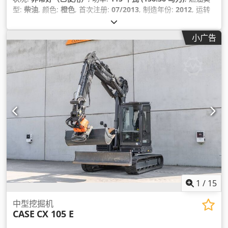
型:
柴油
, 颜色:
橙色
, 首次注册:
07/2013
, 制造年份:
2012
, 运转
小时:
15,109 h
,
小广告
1
/
15
中型挖掘机
CASE
CX 105 E