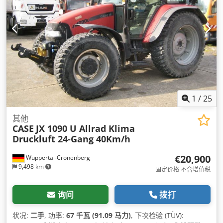
1
/
25
其他
CASE
JX 1090 U Allrad Klima
Druckluft 24-Gang 40Km/h
€20,900
Wuppertal-Cronenberg
9,498 km
固定价格 不含增值税
询问
拨打
状况:
二手
, 功率:
67 千瓦 (91.09 马力)
, 下次检验 (TÜV):