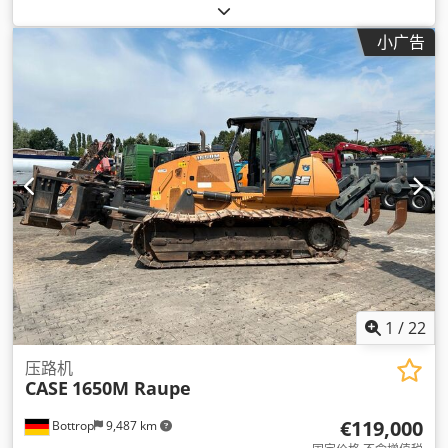
份:
1977
, 设备:
液压
,
小广告
1
/
22
压路机
CASE
1650M Raupe
€119,000
Bottrop
9,487 km