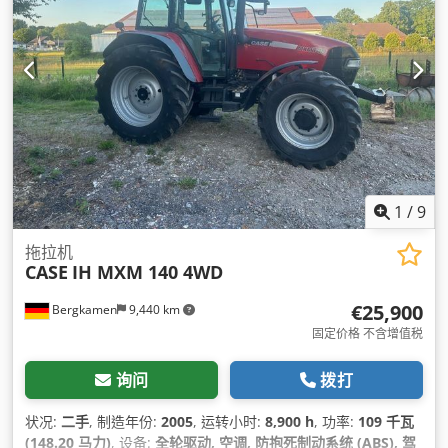
1
/
9
拖拉机
CASE
IH MXM 140 4WD
€25,900
Bergkamen
9,440 km
固定价格 不含增值税
询问
拨打
状况:
二手
, 制造年份:
2005
, 运转小时:
8,900 h
, 功率:
109 千瓦
(148.20 马力)
, 设备:
全轮驱动, 空调, 防抱死制动系统 (ABS), 驾