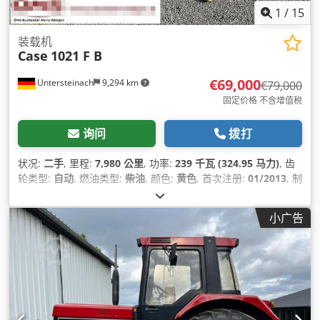
1
/
15
装载机
Case
1021 F B
€69,000
Untersteinach
9,294 km
€79,000
固定价格 不含增值税
询问
拨打
状况:
二手
, 里程:
7,980 公里
, 功率:
239 千瓦 (324.95 马力)
, 齿
轮类型:
自动
, 燃油类型:
柴油
, 颜色:
黄色
, 首次注册:
01/2013
, 制
造年份:
2013
, 设备:
空调
,
小广告