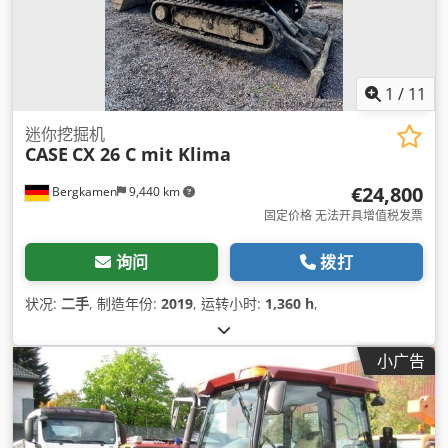
1
/
11
迷你挖掘机
CASE
CX 26 C mit Klima
€24,800
Bergkamen
9,440 km
固定价格 无法开具增值税发票
询问
拨打
状况:
二手
, 制造年份:
2019
, 运转小时:
1,360 h
,
小广告