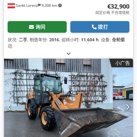
€32,900
Sankt Lorenz
9,306 km
固定价格 不含增值税
询问
拨打
状况:
二手
, 制造年份:
2016
, 运转小时:
11,604 h
, 设备:
全轮驱
动
,
小广告