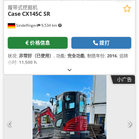
履带式挖掘机
Case
CX145C SR
Sindelfingen
9,534 km
价格信息
拨打
状况:
非常好（已使用）
, 功能:
完全功能
, 制造年份:
2016
, 运转
小时:
11,500 h
,
小广告