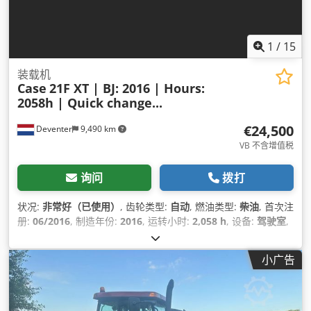
1
/
15
装载机
Case
21F XT | BJ: 2016 | Hours:
2058h | Quick change...
€24,500
Deventer
9,490 km
VB 不含增值税
询问
拨打
状况:
非常好（已使用）
, 齿轮类型:
自动
, 燃油类型:
柴油
, 首次注
册:
06/2016
, 制造年份:
2016
, 运转小时:
2,058 h
, 设备:
驾驶室
,
小广告