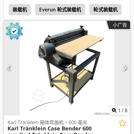
3
装载机
Everun 轮式装载机
轮式装载机
小广告
1
/
8
Karl Tränklein 箱体弯曲机，600 毫米
Karl Tränklein Case Bender 600