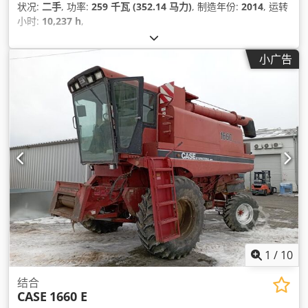
状况:
二手
, 功率:
259 千瓦 (352.14 马力)
, 制造年份:
2014
, 运转
小时:
10,237 h
,
小广告
1
/
10
结合
CASE
1660 E