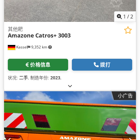
1
/
2
其他耙
Amazone
Catros+ 3003
Kassel
9,352 km
价格信息
拨打
状况:
二手
, 制造年份:
2023
,
小广告