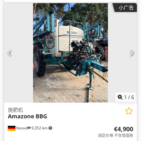
小广告
1
/
6
施肥机
Amazone
BBG
€4,900
Kassel
9,352 km
固定价格 不含增值税