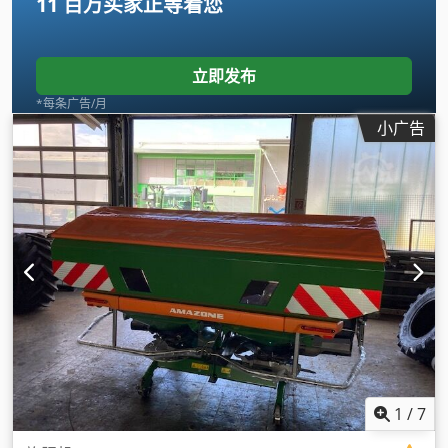
11 百万买家
正等着您
立即发布
*每条广告/月
小广告
1
/
7