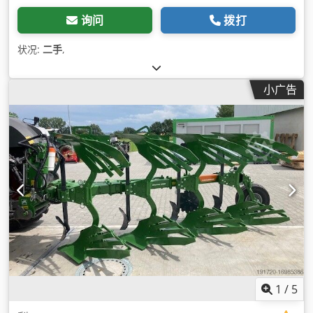
询问
拨打
状况:
二手
,
小广告
1
/
5