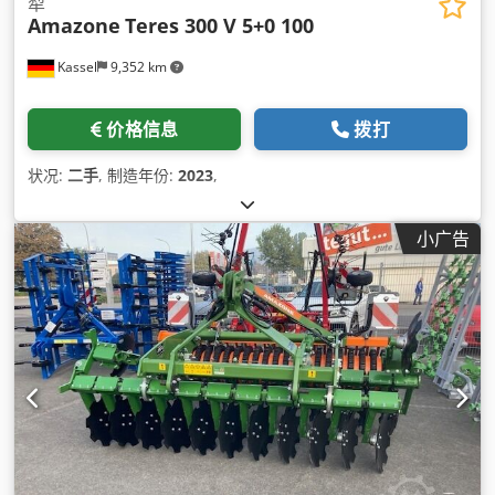
犁
Amazone
Teres 300 V 5+0 100
Kassel
9,352 km
价格信息
拨打
状况:
二手
, 制造年份:
2023
,
小广告