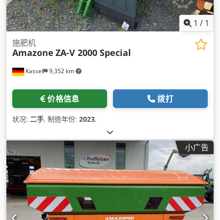
1
/
1
施肥机
Amazone
ZA-V 2000 Special
Kassel
9,352 km
价格信息
拨打
状况:
二手
, 制造年份:
2023
,
小广告