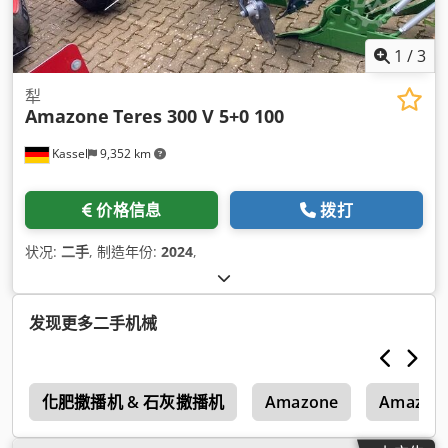
1
/
3
犁
Amazone
Teres 300 V 5+0 100
Kassel
9,352 km
价格信息
拨打
状况:
二手
, 制造年份:
2024
,
发现更多二手机械
1
化肥撒播机 & 石灰撒播机
Amazone
Amazone