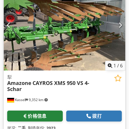
1
/
6
犁
Amazone
CAYROS XMS 950 VS 4-
Schar
Kassel
9,352 km
价格信息
拨打
状况:
二手
, 制造年份:
2023
,