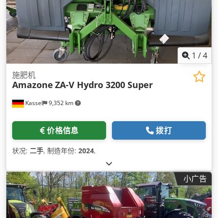
1
/
4
施肥机
Amazone
ZA-V Hydro 3200 Super
Kassel
9,352 km
价格信息
拨打
状况:
二手
, 制造年份:
2024
,
小广告