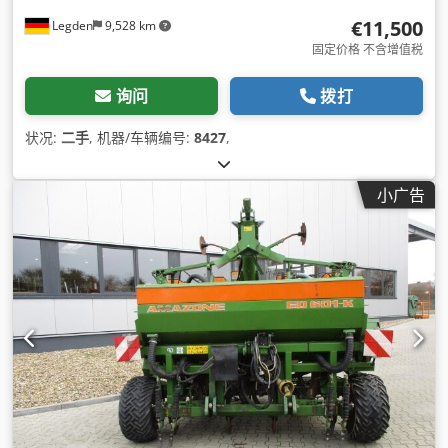
€11,500
Legden
9,528 km
固定价格 不含增值税
询问
拨打
状况:
二手
, 机器/车辆编号:
8427
,
小广告