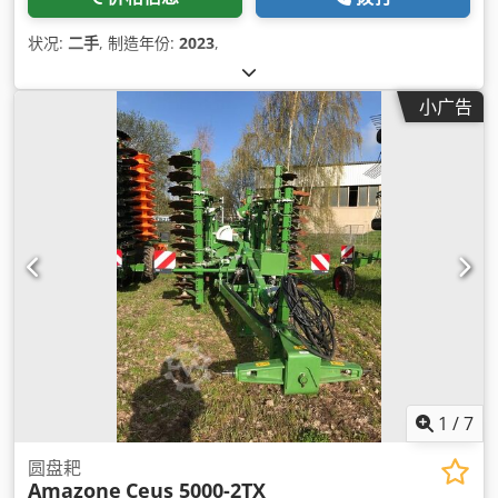
状况:
二手
, 制造年份:
2023
,
小广告
1
/
7
圆盘耙
Amazone
Ceus 5000-2TX