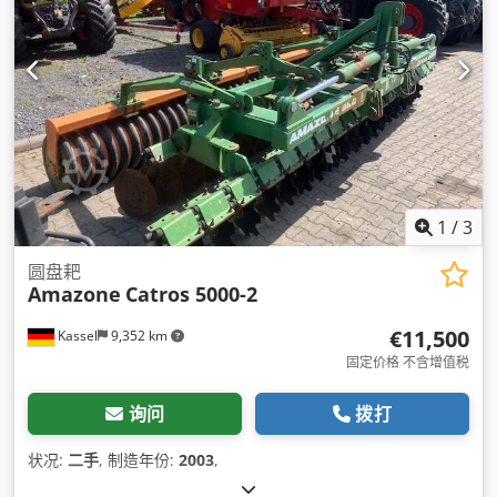
1
/
3
圆盘耙
Amazone
Catros 5000-2
€11,500
Kassel
9,352 km
固定价格 不含增值税
询问
拨打
状况:
二手
, 制造年份:
2003
,