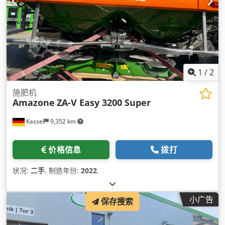
1
/
2
施肥机
Amazone
ZA-V Easy 3200 Super
Kassel
9,352 km
价格信息
拨打
状况:
二手
, 制造年份:
2022
,
小广告
保存搜索