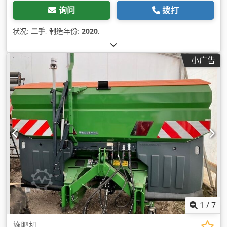
询问
拨打
状况:
二手
, 制造年份:
2020
,
小广告
1
/
7
施肥机