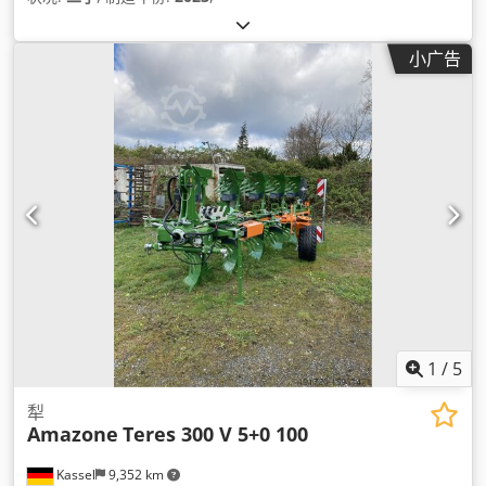
小广告
1
/
5
犁
Amazone
Teres 300 V 5+0 100
Kassel
9,352 km