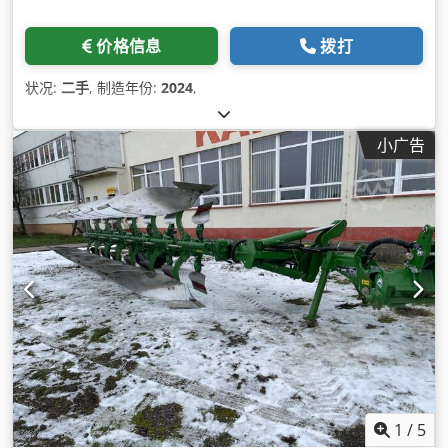
价格信息
拨打
状况:
二手
, 制造年份:
2024
,
小广告
1
/
5