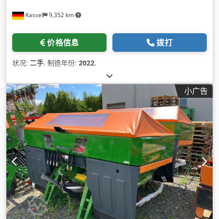
Kassel
9,352 km
价格信息
拨打
状况:
二手
, 制造年份:
2022
,
小广告