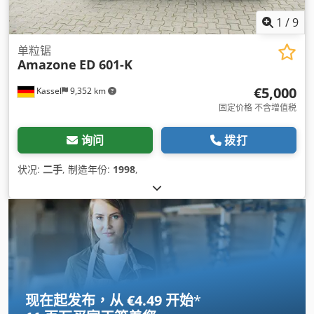
1
/
9
单粒锯
Amazone
ED 601-K
€5,000
Kassel
9,352 km
固定价格 不含增值税
询问
拨打
状况:
二手
, 制造年份:
1998
,
现在起发布，从 €4.49 开始
*