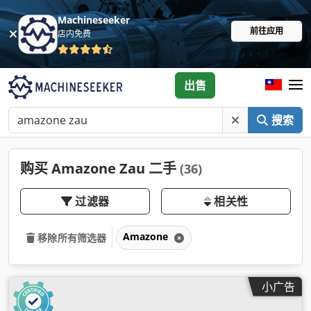
Machineseeker
前往应用
店内免费
出售
搜索
购买 Amazone Zau 二手
(36)
过滤器
相关性
Amazone
移除所有筛选器
小广告