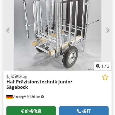
1
/
3
初级锯木马
Haf Präzisionstechnik
Junior
Sägebock
Aitrang
9,486 km
价格信息
拨打