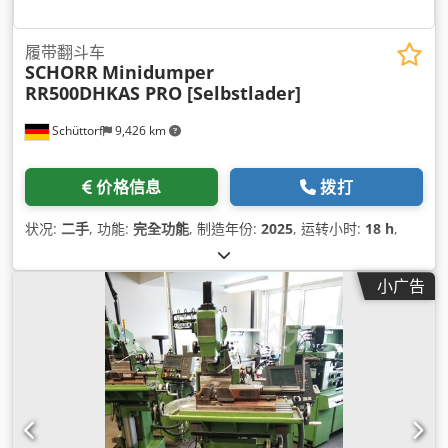
履带翻斗车
SCHORR
Minidumper
RR500DHKAS PRO [Selbstlader]
Schüttorf
9,426 km
价格信息
拨打
状况:
二手
, 功能:
完全功能
, 制造年份:
2025
, 运转小时:
18 h
,
小广告