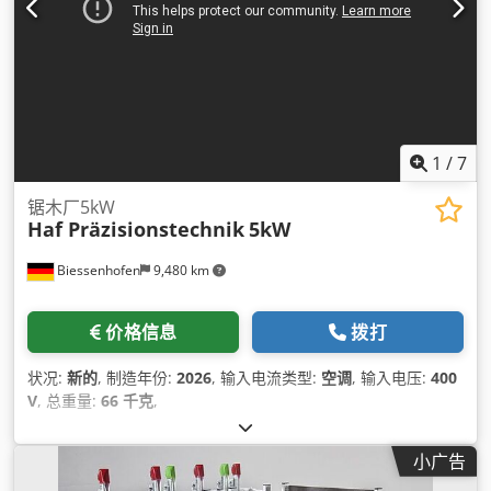
1
/
7
锯木厂5kW
Haf Präzisionstechnik
5kW
Biessenhofen
9,480 km
价格信息
拨打
状况:
新的
, 制造年份:
2026
, 输入电流类型:
空调
, 输入电压:
400
V
, 总重量:
66 千克
,
小广告