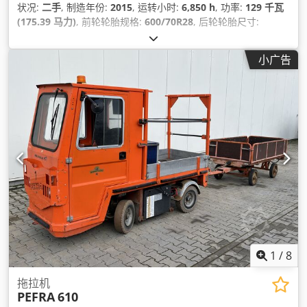
状况:
二手
, 制造年份:
2015
, 运转小时:
6,850 h
, 功率:
129 千瓦
(175.39 马力)
, 前轮轮胎规格:
600/70R28
, 后轮轮胎尺寸:
710/70R42
, 设备:
压缩空气制动器
,
小广告
1
/
8
拖拉机
PEFRA
610