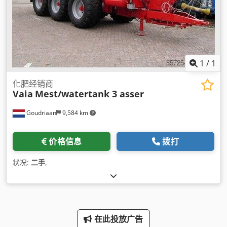
1
/
1
化肥经销商
Vaia
Mest/watertank 3 asser
Goudriaan
9,584 km
价格信息
拨打
状况:
二手
,
在此投放广告