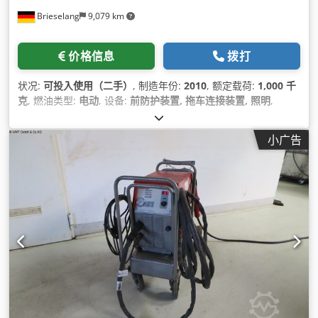
Brieselang
9,079 km
价格信息
拨打
状况:
可投入使用（二手）
, 制造年份:
2010
, 额定载荷:
1,000 千
克
, 燃油类型:
电动
, 设备:
前防护装置, 拖车连接装置, 照明
,
小广告