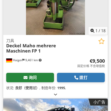
1
/
18
刀具
Deckel Maho mehrere
Maschinen
FP 1
€9,500
Haiger
9,461 km
固定价格 不含增值税
询问
拨打
状况:
良好（使用过）
, 制造年份:
1995
,
小广告