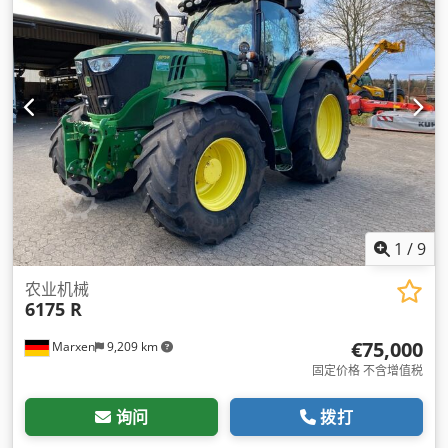
1
/
9
农业机械
6175 R
€75,000
Marxen
9,209 km
固定价格 不含增值税
询问
拨打