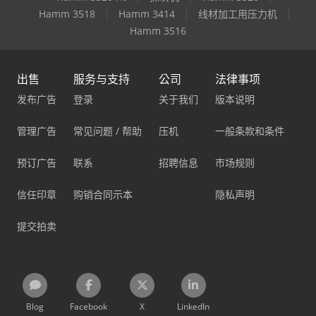
Hamm 3518
Hamm 3414
线材加工用压力机
Hamm 3516
出售
服务与支持
公司
法律事项
发布广告
登录
关于我们
版本说明
管理广告
常见问题 / 帮助
压机
一般条款和条件
预订广告
联系
招聘信息
市场规则
信任印章
购销合同示本
隐私声明
提交拍卖
Blog
Facebook
X
LinkedIn