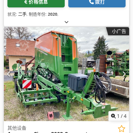
价格信息
拨打
状况:
二手
, 制造年份:
2020
,
小广告
1
/
4
其他设备