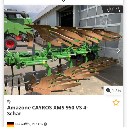
小广告
1
/
6
犁
Amazone
CAYROS XMS 950 VS 4-
Schar
Kassel
9,352 km