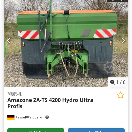
1
/
6
施肥机
Amazone
ZA-TS 4200 Hydro Ultra
Profis
Kassel
9,352 km