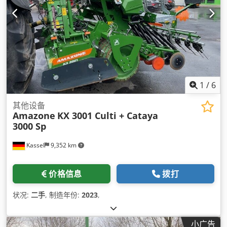
1
/
6
其他设备
Amazone
KX 3001 Culti + Cataya
3000 Sp
Kassel
9,352 km
价格信息
拨打
状况:
二手
, 制造年份:
2023
,
小广告