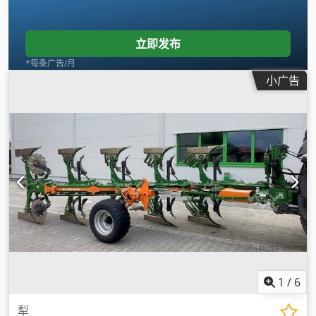
立即发布
*每条广告/月
小广告
1
/
6
犁