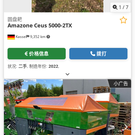
1
/
7
圆盘耙
Amazone
Ceus 5000-2TX
Kassel
9,352 km
价格信息
拨打
状况:
二手
, 制造年份:
2022
,
小广告