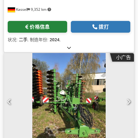
Kassel
9,352 km
价格信息
拨打
状况:
二手
, 制造年份:
2024
,
小广告