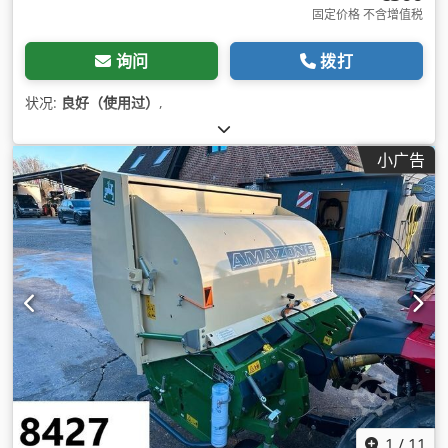
固定价格 不含增值税
询问
拨打
状况:
良好（使用过）
,
小广告
1
/
11