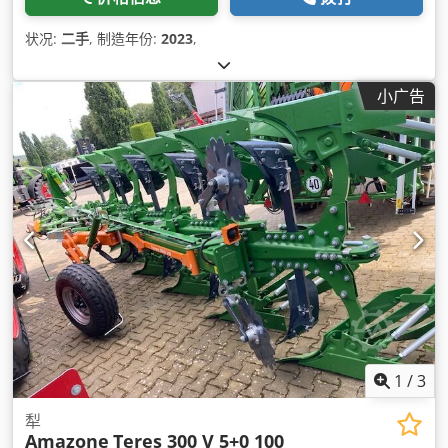
状况:
二手
, 制造年份:
2023
,
小广告
1
/
3
犁
Amazone
Teres 300 V 5+0 100