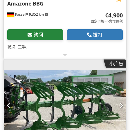
Amazone
BBG
€4,900
Kassel
9,352 km
固定价格 不含增值税
询问
拨打
状况:
二手
,
小广告