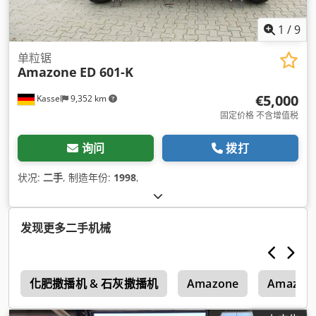
1
/
9
单粒锯
Amazone
ED 601-K
€5,000
Kassel
9,352 km
固定价格 不含增值税
询问
拨打
状况:
二手
, 制造年份:
1998
,
发现更多二手机械
1
化肥撒播机 & 石灰撒播机
Amazone
Amazone