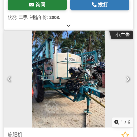
询问
拨打
状况:
二手
, 制造年份:
2003
,
小广告
1
/
6
施肥机