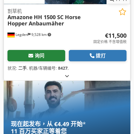
割草机
Amazone
HH 1500 SC Horse
Hopper Anbaumäher
€11,500
Legden
9,528 km
固定价格 不含增值税
询问
拨打
状况:
二手
, 机器/车辆编号:
8427
,
现在起发布，从 €4.49 开始
*
11 百万买家
正等着您