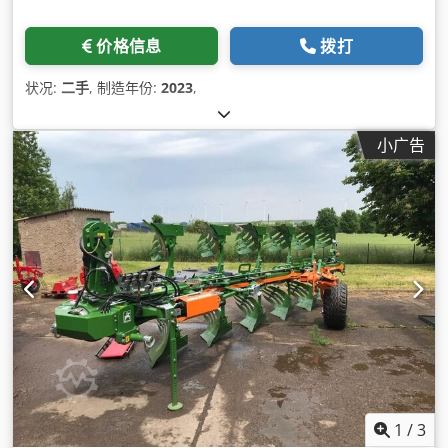
价格信息
拨打
状况:
二手
, 制造年份:
2023
,
小广告
1
/
3