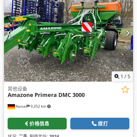
1
/
5
其他设备
Amazone
Primera DMC 3000
Kassel
9,352 km
价格信息
拨打
状况:
二手
, 制造年份:
2024
,