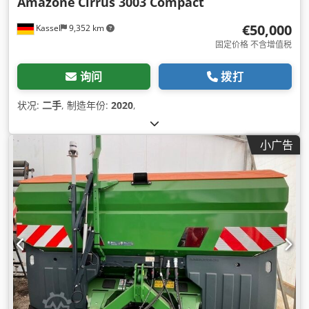
Amazone
Cirrus 3003 Compact
€50,000
Kassel
9,352 km
固定价格 不含增值税
询问
拨打
状况:
二手
, 制造年份:
2020
,
小广告