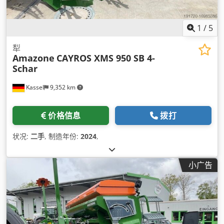
1
/
5
犁
Amazone
CAYROS XMS 950 SB 4-
Schar
Kassel
9,352 km
价格信息
拨打
状况:
二手
, 制造年份:
2024
,
小广告