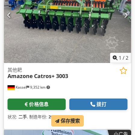
1
/
2
其他耙
Amazone
Catros+ 3003
Kassel
9,352 km
价格信息
拨打
状况:
二手
, 制造年份:
2023
,
保存搜索
小广告