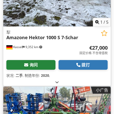
1
/
5
犁
Amazone
Hektor 1000 S 7-Schar
€27,000
Kassel
9,352 km
固定价格 不含增值税
询问
拨打
状况:
二手
, 制造年份:
2020
,
小广告