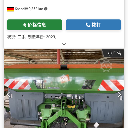
Kassel
9,352 km
价格信息
拨打
状况:
二手
, 制造年份:
2023
,
小广告