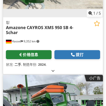
1
/
5
犁
Amazone
CAYROS XMS 950 SB 4-
Schar
Kassel
9,352 km
价格信息
拨打
状况:
二手
, 制造年份:
2024
,
小广告