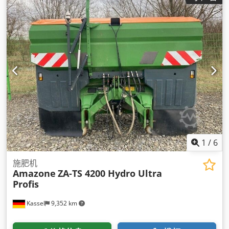
1
/
6
施肥机
Amazone
ZA-TS 4200 Hydro Ultra
Profis
Kassel
9,352 km