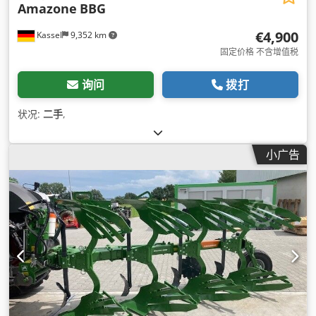
Amazone
BBG
€4,900
Kassel
9,352 km
固定价格 不含增值税
询问
拨打
状况:
二手
,
小广告