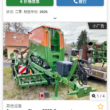
价格信息
拨打
状况:
二手
, 制造年份:
2020
,
小广告
1
/
4
其他设备