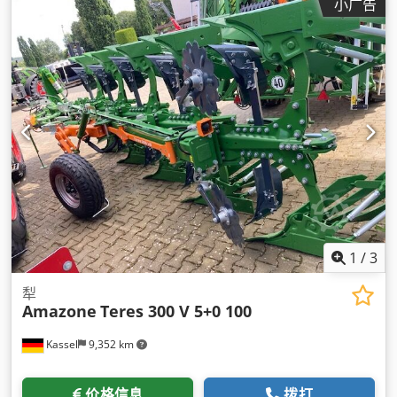
小广告
1
/
3
犁
Amazone
Teres 300 V 5+0 100
Kassel
9,352 km
价格信息
拨打