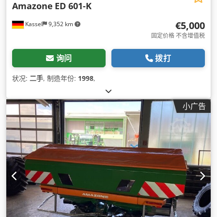
Amazone
ED 601-K
€5,000
Kassel
9,352 km
固定价格 不含增值税
询问
拨打
状况:
二手
, 制造年份:
1998
,
小广告