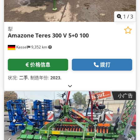
1
/
3
犁
Amazone
Teres 300 V 5+0 100
Kassel
9,352 km
价格信息
拨打
状况:
二手
, 制造年份:
2023
,
小广告