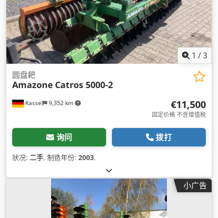
1
/
3
圆盘耙
Amazone
Catros 5000-2
€11,500
Kassel
9,352 km
固定价格 不含增值税
询问
拨打
状况:
二手
, 制造年份:
2003
,
小广告