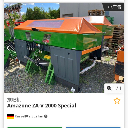
小广告
1
/
1
施肥机
Amazone
ZA-V 2000 Special
Kassel
9,352 km