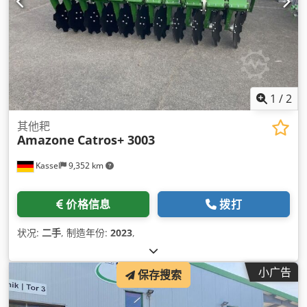
1
/
2
其他耙
Amazone
Catros+ 3003
Kassel
9,352 km
价格信息
拨打
状况:
二手
, 制造年份:
2023
,
小广告
保存搜索