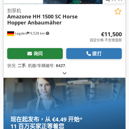
割草机
Amazone
HH 1500 SC Horse
Hopper Anbaumäher
€11,500
Legden
9,528 km
固定价格 不含增值税
询问
拨打
状况:
二手
, 机器/车辆编号:
8427
,
现在起发布，从 €4.49 开始
*
11 百万买家
正等着您