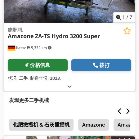
1
/
7
施肥机
Amazone
ZA-TS Hydro 3200 Super
Kassel
9,352 km
价格信息
拨打
状况:
二手
, 制造年份:
2023
,
发现更多二手机械
1
化肥撒播机 & 石灰撒播机
Amazone
Amazone