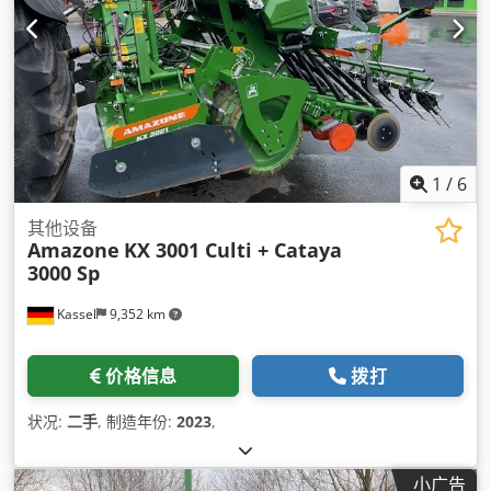
1
/
6
其他设备
Amazone
KX 3001 Culti + Cataya
3000 Sp
Kassel
9,352 km
价格信息
拨打
状况:
二手
, 制造年份:
2023
,
小广告