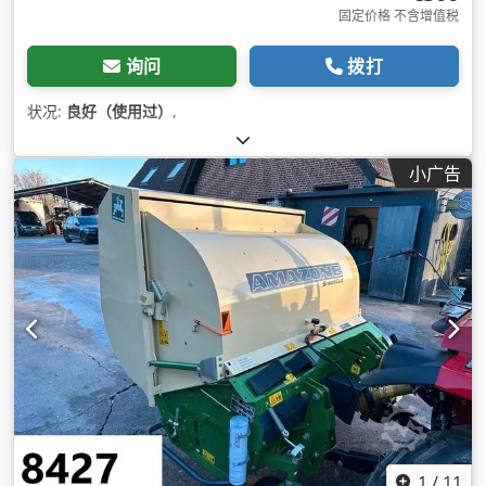
固定价格 不含增值税
询问
拨打
状况:
良好（使用过）
,
小广告
1
/
11