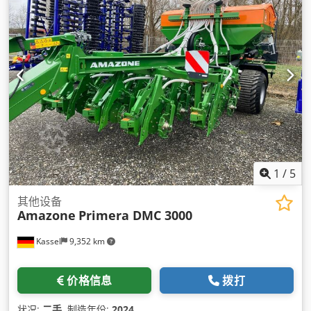
1
/
5
其他设备
Amazone
Primera DMC 3000
Kassel
9,352 km
价格信息
拨打
状况:
二手
, 制造年份:
2024
,