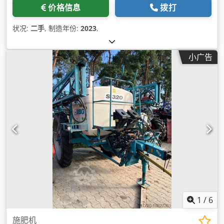
价格信息
拨打
状况:
二手
, 制造年份:
2023
,
小广告
1
/
6
施肥机