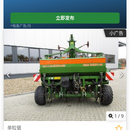
立即发布
*每条广告/月
小广告
1
/
9
单粒锯