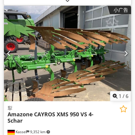
小广告
1
/
6
犁
Amazone
CAYROS XMS 950 VS 4-
Schar
Kassel
9,352 km