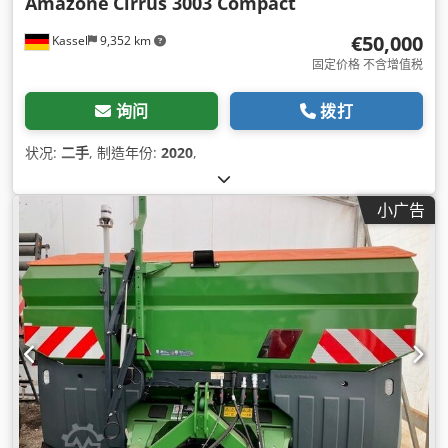
Amazone
Cirrus 3003 Compact
€50,000
Kassel
9,352 km
固定价格 不含增值税
询问
拨打
状况:
二手
, 制造年份:
2020
,
小广告