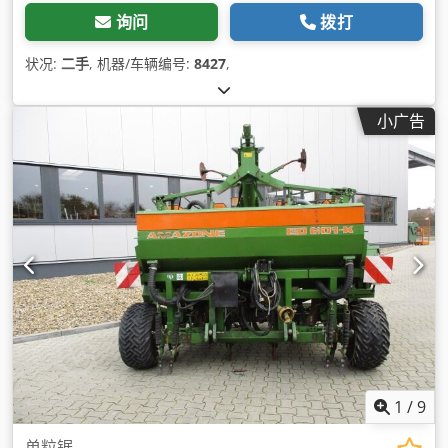
询问
拨打
状况:
二手
, 机器/车辆编号:
8427
,
小广告
1
/
9
单粒锯