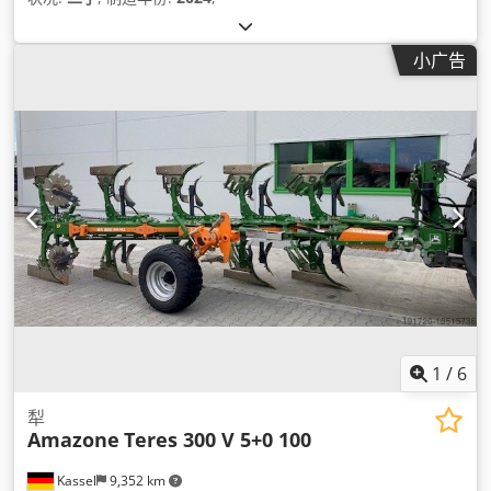
小广告
1
/
6
犁
Amazone
Teres 300 V 5+0 100
Kassel
9,352 km