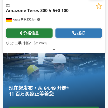
犁
Amazone
Teres 300 V 5+0 100
Kassel
9,352 km
价格信息
拨打
状况:
二手
, 制造年份:
2023
,
现在起发布，从 €4.49 开始
*
11 百万买家
正等着您