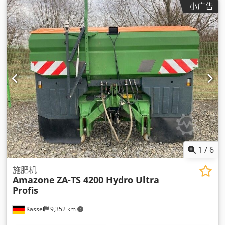
小广告
1
/
6
施肥机
Amazone
ZA-TS 4200 Hydro Ultra
Profis
Kassel
9,352 km