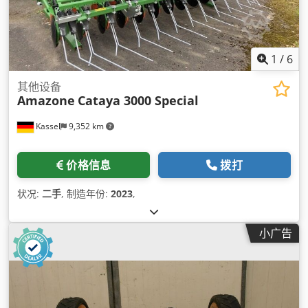
1
/
6
其他设备
Amazone
Cataya 3000 Special
Kassel
9,352 km
价格信息
拨打
状况:
二手
, 制造年份:
2023
,
小广告