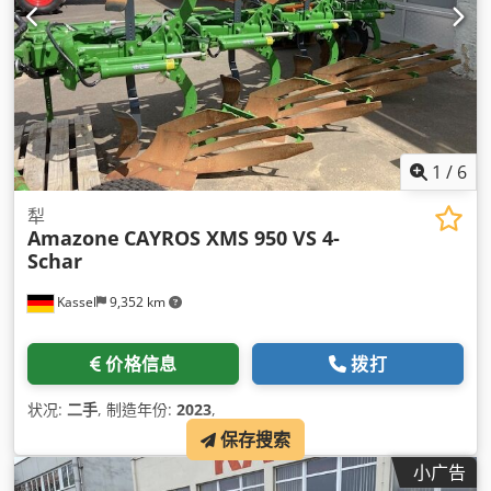
1
/
6
犁
Amazone
CAYROS XMS 950 VS 4-
Schar
Kassel
9,352 km
价格信息
拨打
状况:
二手
, 制造年份:
2023
,
保存搜索
小广告