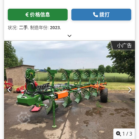
价格信息
拨打
状况:
二手
, 制造年份:
2023
,
小广告
1
/
3