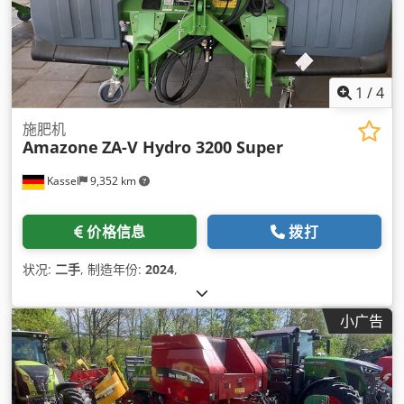
1
/
4
施肥机
Amazone
ZA-V Hydro 3200 Super
Kassel
9,352 km
价格信息
拨打
状况:
二手
, 制造年份:
2024
,
小广告