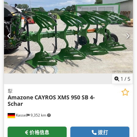
1
/
5
犁
Amazone
CAYROS XMS 950 SB 4-
Schar
Kassel
9,352 km
价格信息
拨打