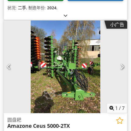
状况:
二手
, 制造年份:
2024
,
小广告
1
/
7
圆盘耙
Amazone
Ceus 5000-2TX