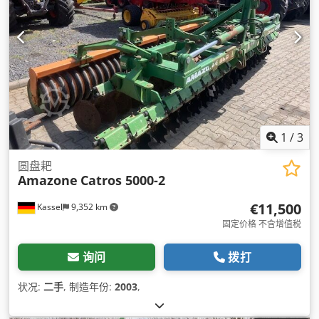
1
/
3
圆盘耙
Amazone
Catros 5000-2
€11,500
Kassel
9,352 km
固定价格 不含增值税
询问
拨打
状况:
二手
, 制造年份:
2003
,