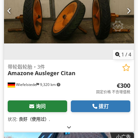
1
/
4
带轮毂轮胎，3件
Amazone
Ausleger Citan
€300
Wiefelstede
9,320 km
固定价格 不含增值税
询问
拨打
状况:
良好（使用过）
,
小广告