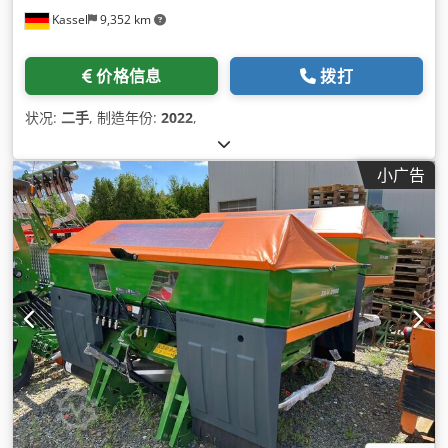
Kassel
9,352 km
价格信息
拨打
状况:
二手
, 制造年份:
2022
,
小广告