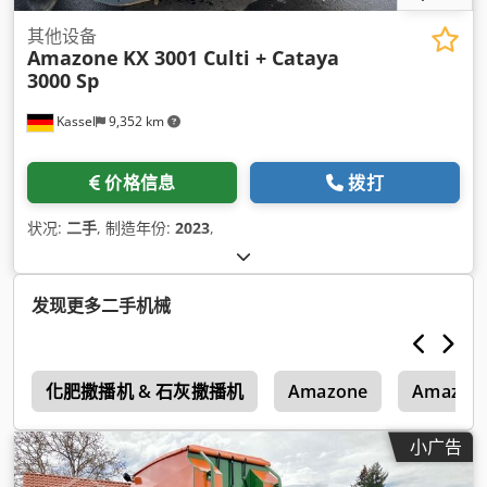
其他设备
Amazone
KX 3001 Culti + Cataya
3000 Sp
Kassel
9,352 km
价格信息
拨打
状况:
二手
, 制造年份:
2023
,
发现更多二手机械
1
化肥撒播机 & 石灰撒播机
Amazone
Amazone
小广告