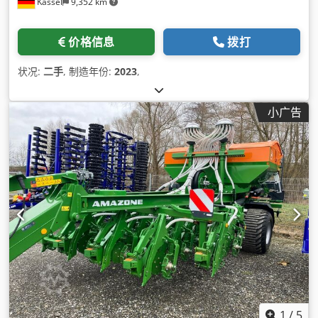
Kassel
9,352 km
价格信息
拨打
状况:
二手
, 制造年份:
2023
,
小广告
1
/
5