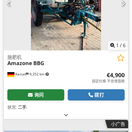
1
/
6
施肥机
Amazone
BBG
€4,900
Kassel
9,352 km
固定价格 不含增值税
询问
拨打
状况:
二手
,
小广告