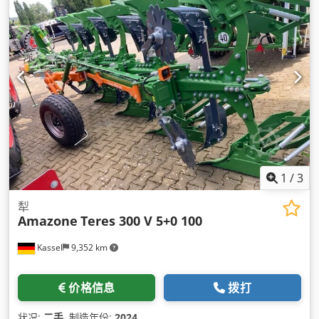
1
/
3
犁
Amazone
Teres 300 V 5+0 100
Kassel
9,352 km
价格信息
拨打
状况:
二手
, 制造年份:
2024
,