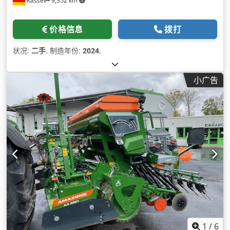
Kassel
9,352 km
价格信息
拨打
状况:
二手
, 制造年份:
2024
,
小广告
1
/
6