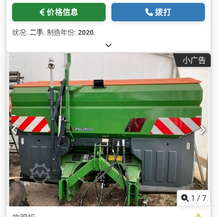
价格信息
拨打
状况:
二手
, 制造年份:
2020
,
小广告
1
/
7