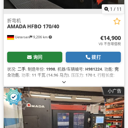
1
/
11
折弯机
AMADA
HFBO 170/40
€14,900
Uetersen
9,206 km
VB 不含增值税
询问
拨打
状况:
二手
, 制造年份:
1998
, 机器/车辆编号:
H981224
, 功能:
完
全功能
, 功率:
11 千瓦 (14.96 马力)
, 压压力:
170 t
, 行程长度:
180 毫米
, 运行速度:
8 毫米/秒
, 倒车速度:
80 毫米/秒
, 工作台宽
度:
180 毫米
, 桌面长度:
4,230 毫米
, 桌高:
960 毫米
, 喉深:
410
小广告
毫米
, 柱间间隙:
3,760 毫米
, 油箱容量:
150 l
, 总长度:
4,500 毫
米
, 总宽度:
2,200 毫米
, 总高度:
2,900 毫米
, 总重量:
13 千克
, 设
备:
CE标志, 安全光栅, 文档 / 手册
,