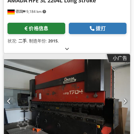
AMADA
HFE 3L 2204L Long Stroke
德国
9,184 km
价格信息
拨打
状况:
二手
, 制造年份:
2015
,
小广告