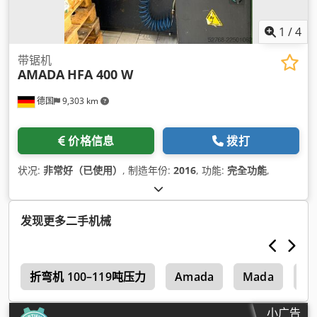
1
/
4
带锯机
AMADA
HFA 400 W
德国
9,303 km
价格信息
拨打
状况:
非常好（已使用）
, 制造年份:
2016
, 功能:
完全功能
,
发现更多二手机械
k
折弯机 100–119吨压力
Amada
Mada
Ed
小广告