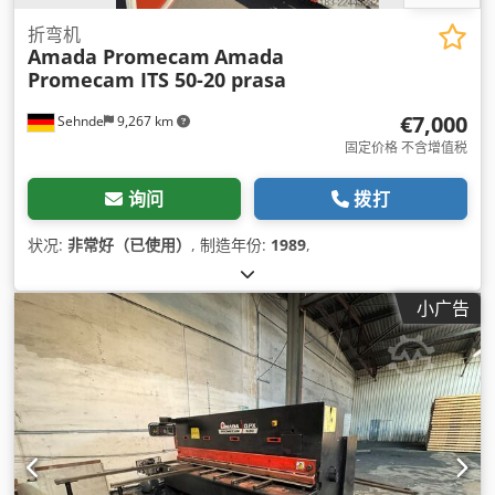
折弯机
Amada Promecam
Amada
Promecam ITS 50-20 prasa
€7,000
Sehnde
9,267 km
固定价格 不含增值税
询问
拨打
状况:
非常好（已使用）
, 制造年份:
1989
,
小广告