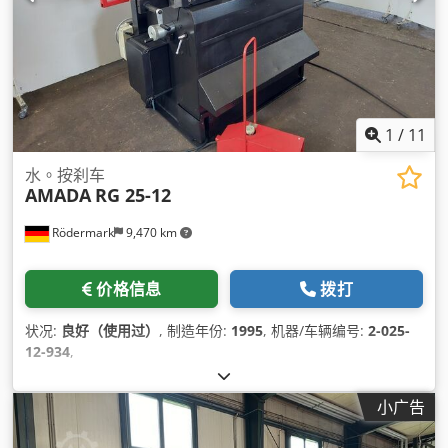
1
/
11
水。按刹车
AMADA
RG 25-12
Rödermark
9,470 km
价格信息
拨打
状况:
良好（使用过）
, 制造年份:
1995
, 机器/车辆编号:
2-025-
12-934
,
小广告