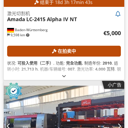
结束于
18
d
3
h
17
min
41
s
激光切割机
Amada
LC-2415 Alpha IV NT
Baden-Württemberg
€5,000
9,598 km
在拍卖中
状况:
可投入使用（二手）
, 功能:
完全功能
, 制造年份:
2010
, 运
转小时:
21,713 h
, 机器/车辆编号:
007
, 激光功率:
4,000 瓦特
, 钢
板厚度（最大）:
12 毫米
, 不锈钢板厚度（最大）:
10 毫米
, 铝板
厚度（最大）:
8 毫米
, X轴行程:
2,520 毫米
, Y轴行程:
1,550 毫
小广告
米
, Z轴移动距离:
300 毫米
,