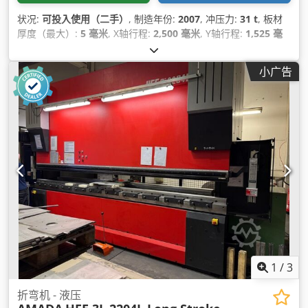
状况:
可投入使用（二手）
, 制造年份:
2007
, 冲压力:
31 t
, 板材
厚度（最大）:
5 毫米
, X轴行程:
2,500 毫米
, Y轴行程:
1,525 毫
米
, 总重量:
21,000 千克
, 工作台承载能力:
160 千克
, 轴数:
2
,
小广告
1
/
3
折弯机 - 液压