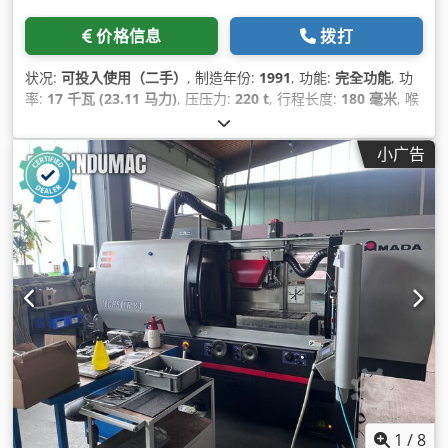
价格信息
拨打
状况:
可投入使用（二手）
, 制造年份:
1991
, 功能:
完全功能
, 功
率:
17 千瓦 (23.11 马力)
, 压压力:
220 t
, 行程长度:
180 毫米
, 喉
深:
420 毫米
, 总宽度:
3,650 毫米
, 总高度:
2,900 毫米
, 总重量:
17,900 千克
,
小广告
1
/
8