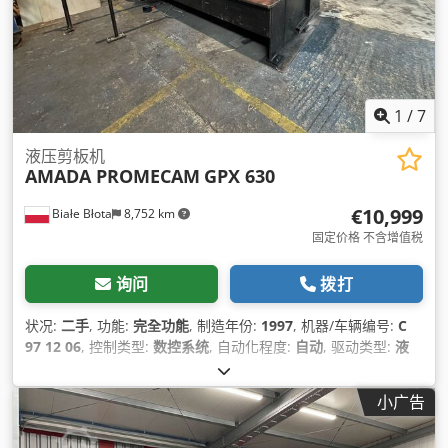
1
/
7
液压剪板机
AMADA PROMECAM
GPX 630
€10,999
Białe Błota
8,752 km
固定价格 不含增值税
询问
拨打
状况:
二手
, 功能:
完全功能
, 制造年份:
1997
, 机器/车辆编号:
C
97 12 06
, 控制类型:
数控系统
, 自动化程度:
自动
, 驱动类型:
液
压
, 作业宽度:
3,100 毫米
, 板材厚度（最大）:
6 毫米
, 后档规调
节:
数控
, 后挡尺:
1,050 毫米
, 总重量:
6,500 千克
, 支撑臂数量:
小广告
2
, 设备:
角阀
,