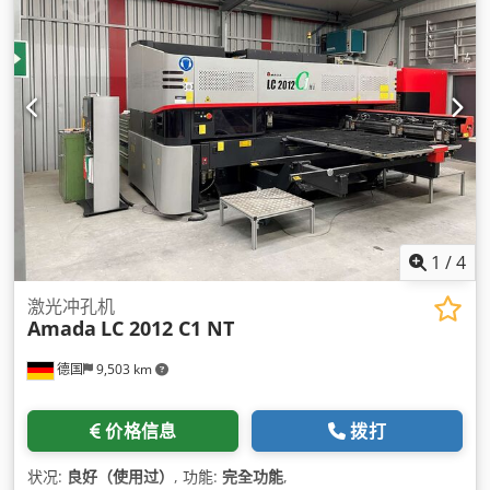
1
/
4
激光冲孔机
Amada
LC 2012 C1 NT
德国
9,503 km
价格信息
拨打
状况:
良好（使用过）
, 功能:
完全功能
,