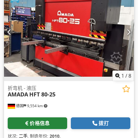
1
/
8
折弯机 - 液压
AMADA
HFT 80-25
德国
9,554 km
价格信息
拨打
状况:
二手
, 制造年份:
2010
,