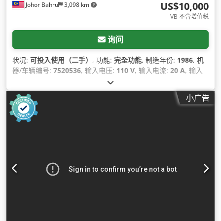
US$10,000
Johor Bahru
3,098 km
VB 不含增值税
询问
状况:
可投入使用（二手）
, 功能:
完全功能
, 制造年份:
1986
, 机
器/车辆编号:
7520536
, 输入电压:
110 V
, 输入电流:
20 A
, 输入
频率:
60 赫兹
,
小广告