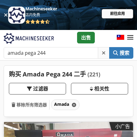
Machineseeker
前往应用
店内免费
出售
搜索
购买 Amada Pega 244 二手
(221)
过滤器
相关性
Amada
移除所有筛选器
小广告