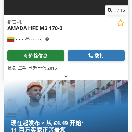
1
/
12
折弯机
AMADA
HFE M2 170-3
Vilnius
8,238 km
价格信息
拨打
状况:
二手
, 制造年份:
2015
,
现在起发布，从 €4.49 开始
*
11 百万买家
正等着您