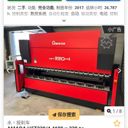
状况:
二手
, 功能:
完全功能
, 制造年份:
2017
, 运转小时:
26,787
h
, 控制类型:
数控系统
, 自动化程度:
自动
, 驱动类型:
电动
, 控制
器制造商:
FANUC
, 激光类型:
CO₂激光器
, 激光光源制造商:
FANUC
, 激光功率:
4,000 瓦特
, 钢板厚度（最大）:
10 毫米
, 不
小广告
锈钢板厚度（最大）:
12 毫米
, 铝板厚度（最大）:
8 毫米
, 冷却
类型:
水
, 设备:
CE标志, 制冷单元, 安全光栅, 文档 / 手册, 烟雾抽
取, 除尘
,
1
/
8
保存搜索
水。按刹车