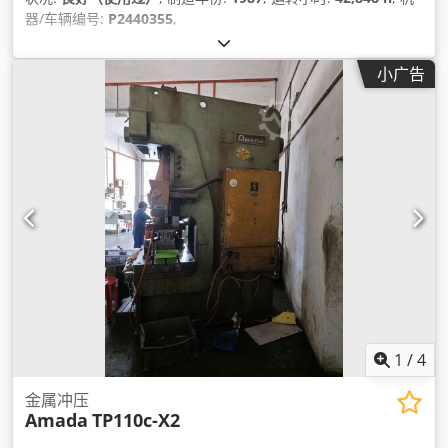
器/车辆编号:
P2440355
,
小广告
1
/
4
金属冲压
Amada
TP110c-X2