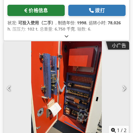
价格信息
拨打
状况:
可投入使用（二手）
, 制造年份:
1998
, 运转小时:
78,026
h
, 压压力:
102 t
, 总重量:
6,750 千克
, 轴数:
6
,
小广告
1
/
2