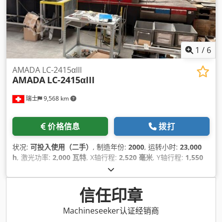
1
/
6
AMADA LC-2415αIII
AMADA
LC-2415αIII
瑞士
9,568 km
价格信息
拨打
状况:
可投入使用（二手）
, 制造年份:
2000
, 运转小时:
23,000
h
, 激光功率:
2,000 瓦特
, X轴行程:
2,520 毫米
, Y轴行程:
1,550
毫米
, Z轴移动距离:
300 毫米
, 总重量:
6,500 千克
, 轴数:
3
,
信任印章
Machineseeker认证经销商