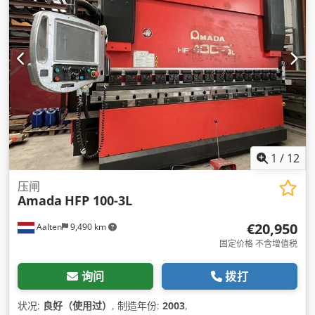
1
/
12
压闸
Amada
HFP 100-3L
€20,950
Aalten
9,490 km
固定价格 不含增值税
询问
拨打
状况:
良好（使用过）
, 制造年份:
2003
,