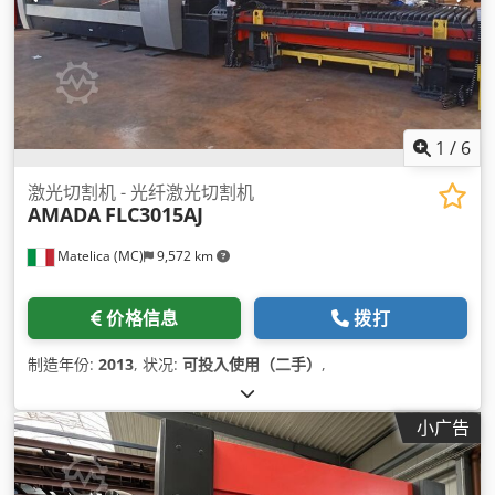
1
/
6
激光切割机 - 光纤激光切割机
AMADA
FLC3015AJ
Matelica (MC)
9,572 km
价格信息
拨打
制造年份:
2013
, 状况:
可投入使用（二手）
,
小广告