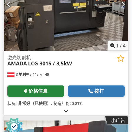
1
/
4
激光切割机
AMADA
LCG 3015 / 3,5kW
奥地利
9,449 km
价格信息
拨打
状况:
非常好（已使用）
, 制造年份:
2017
,
小广告