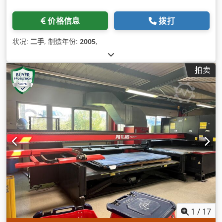
价格信息
拨打
状况:
二手
, 制造年份:
2005
,
拍卖
1
/
17