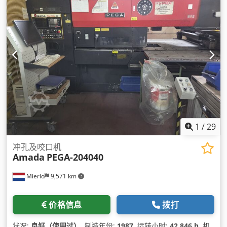
1
/
29
冲孔及咬口机
Amada
PEGA-204040
Mierlo
9,571 km
价格信息
拨打
状况:
良好（使用过）
, 制造年份:
1987
, 运转小时:
42,846 h
, 机