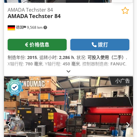
AMADA Techster 84
AMADA
Techster 84
德国
9,568 km
价格信息
拨打
制造年份:
2015
, 运转小时:
2,286 h
, 状况:
可投入使用（二手）
,
X轴行程:
780 毫米
, Y轴行程:
450 毫米
, 控制器制造商:
FANUC
,
控制器型号:
Series 32i-MODEL B
, 总重量:
5,000 千克
, 主轴电
机功率:
7,500 瓦特
, 桌面长度:
700 毫米
, 工作台宽度:
400 毫米
,
小广告
轴数:
3
,