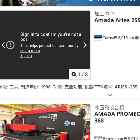
加工中心
Amada
Aries 25
Torma
8,015 km
1
/
8
状况:
二手
, 制造年份:
1998
, 功能:
完全功能
, 机器/车辆编号:
ARIES -255
冲压和咬合机
AMADA PROME
368
Birmingham
9,914