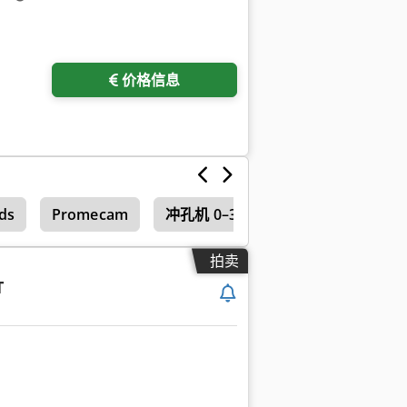
价格信息
ds
Promecam
冲孔机 0–35吨
拍卖
T