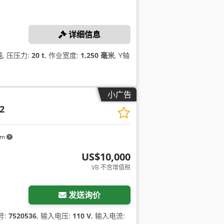
详细信息
能
, 压压力:
20 t
, 作业宽度:
1,250 毫米
, Y轴
小广告
2
km
US$10,000
VB 不含增值税
发送询价
号:
7520536
, 输入电压:
110 V
, 输入电流: