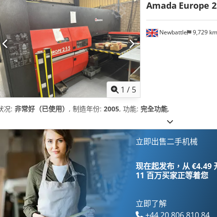
Amada
Europe 2
Newbattle
9,729 k
1
/
5
状况:
非常好（已使用）
, 制造年份:
2005
, 功能:
完全功能
,
立即出售二手机械
现在起发布，从 €4.49
11 百万买家
正等着您
立即了解
+44 20 806 810 84