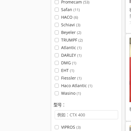
Promecam
(53)
Safan
(11)
HACO
(6)
Schiavi
(3)
Beyeler
(2)
TRUMPF
(2)
Atlantic
(1)
DARLEY
(1)
DMG
(1)
EHT
(1)
Fiessler
(1)
Haco Atlantic
(1)
Wasino
(1)
型号：
VIPROS
(3)