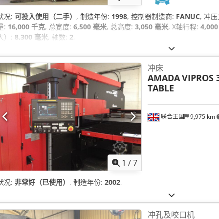
状况:
可投入使用（二手）
, 制造年份:
1998
, 控制器制造商:
FANUC
, 冲压
量:
16,000 千克
, 总宽度:
6,500 毫米
, 总高度:
3,050 毫米
, X轴行程:
4,00
大）:
8,300 毫米
, 轴数:
2
,
冲床
AMADA
VIPROS 
TABLE
联合王国
9,975 km
1
/
7
状况:
非常好（已使用）
, 制造年份:
2002
,
冲孔及咬口机