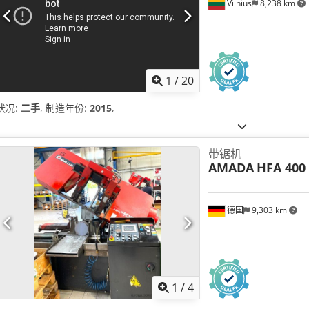
Vilnius
8,238 km
1
/
20
状况:
二手
, 制造年份:
2015
,
带锯机
AMADA
HFA 400
德国
9,303 km
1
/
4