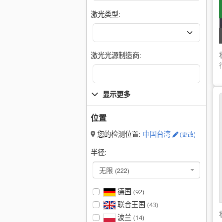
激光类型:
激光光源制造商:
显示更多
位置
您的检测位置:
中国台湾
(更改)
半径:
无限
(222)
德国
(92)
联合王国
(43)
波兰
(14)