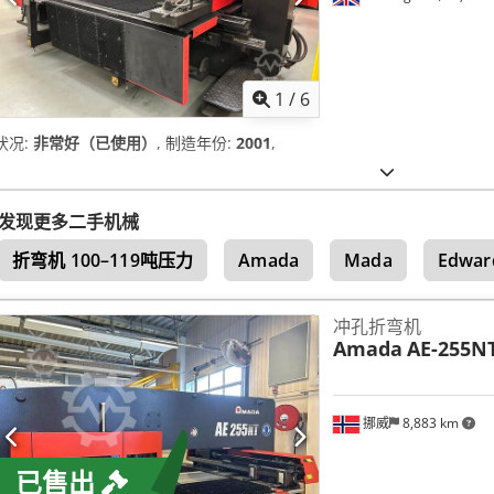
1
/
6
状况:
非常好（已使用）
, 制造年份:
2001
,
发现更多二手机械
折弯机 100–119吨压力
Amada
Mada
Edwar
冲孔折弯机
Amada
AE-255N
挪威
8,883 km
已售出