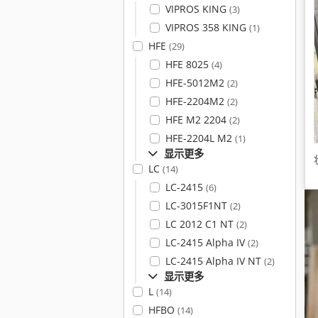
VIPROS KING
(3)
VIPROS 358 KING
(1)
HFE
(29)
HFE 8025
(4)
HFE-5012M2
(2)
HFE-2204M2
(2)
HFE M2 2204
(2)
HFE-2204L M2
(1)
显示更多
LC
(14)
LC-2415
(6)
LC-3015F1NT
(2)
LC 2012 C1 NT
(2)
LC-2415 Alpha IV
(2)
LC-2415 Alpha IV NT
(2)
显示更多
L
(14)
HFBO
(14)