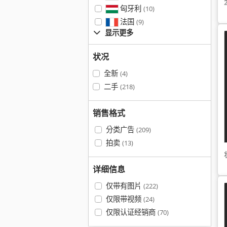
匈牙利
(10)
法国
(9)
显示更多
状况
全新
(4)
二手
(218)
销售格式
分类广告
(209)
拍卖
(13)
详细信息
仅带有图片
(222)
仅限带视频
(24)
仅限认证经销商
(70)