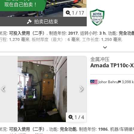
现在自己拍卖！
1
/
17
拍卖已结束
状况:
可投入使用（二手）
, 制造年份:
2017
, 运转小时:
3 h
, 功能:
完全功
行程:
1,270 毫米
, 板材厚度（最大）:
6 毫米
, 工作长度:
1,250 毫米
,
金属冲压
Amada
TP110c-X
Johor Bahru
3,098 
1
/
4
状况:
可投入使用（二手）
, 功能:
完全功能
, 制造年份:
1986
, 机器/车辆编