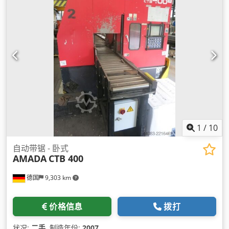
1
/
10
自动带锯 - 卧式
AMADA
CTB 400
德国
9,303 km
价格信息
拨打
状况:
二手
, 制造年份:
2007
,