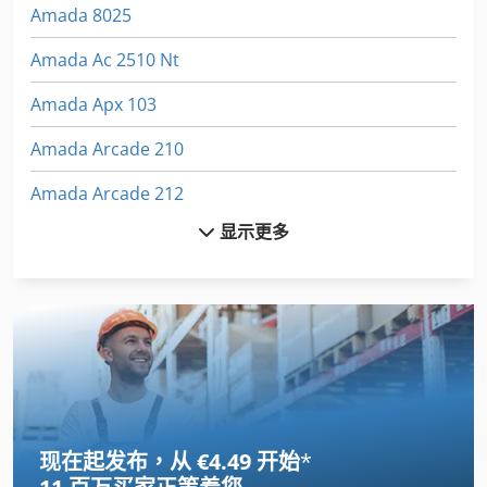
Amada 8025
Amada Ac 2510 Nt
Amada Apx 103
Amada Arcade 210
Amada Arcade 212
显示更多
Amada Aries 245
Amada Astro 100 Nt
Amada Em 2510 Nt
Amada Europe 245
Amada Europe 258
现在起发布，从 €4.49 开始
*
Amada Fo 3015