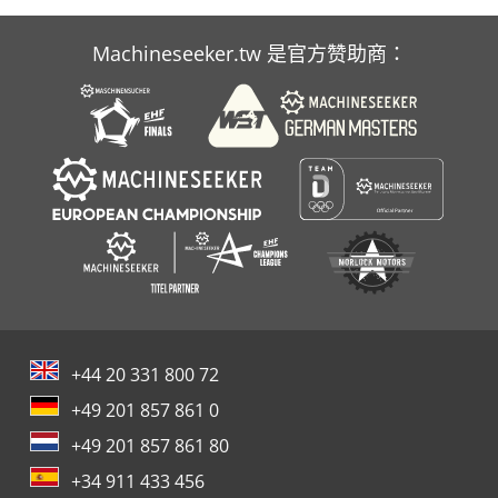
Amada Vipros 368 King
Machineseeker.tw 是官方赞助商：
Gildemeister Ctx 400
Gildemeister Nef 400
+44 20 331 800 72
+49 201 857 861 0
+49 201 857 861 80
+34 911 433 456