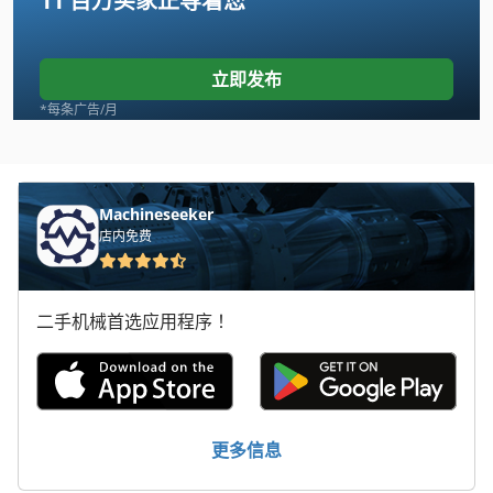
11 百万买家
正等着您
Amada Ha 250
Amada Ha 400
立即发布
Amada Ha 500
*每条广告/月
Amada Hfa 330
Amada Lc 1212
Machineseeker
店内免费
Amada Lc 2415
Amada Pega
二手机械首选应用程序！
Amada Pega 244
Amada Pega 357
Amada Vipros 255
更多信息
Amada Vipros 368