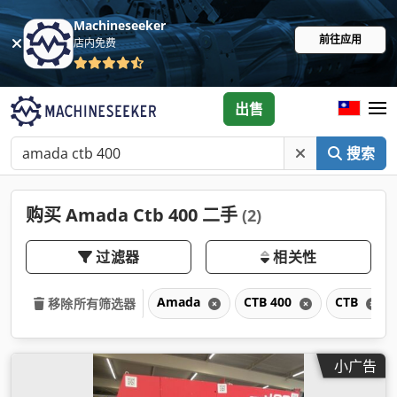
Machineseeker
前往应用
店内免费
出售
搜索
购买 Amada Ctb 400 二手
(2)
过滤器
相关性
Amada
CTB 400
CTB
移除所有筛选器
小广告