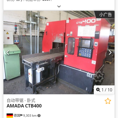
小广告
1
/
10
自动带锯 - 卧式
AMADA
CTB400
德国
9,303 km