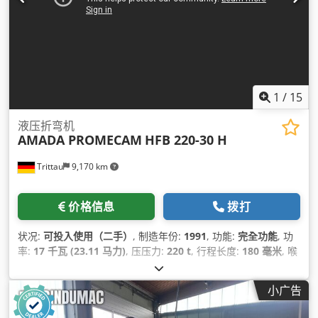
1
/
15
液压折弯机
AMADA PROMECAM
HFB 220-30 H
Trittau
9,170 km
价格信息
拨打
状况:
可投入使用（二手）
, 制造年份:
1991
, 功能:
完全功能
, 功
率:
17 千瓦 (23.11 马力)
, 压压力:
220 t
, 行程长度:
180 毫米
, 喉
深:
420 毫米
, 总宽度:
3,650 毫米
, 总高度:
2,900 毫米
, 总重量:
17,900 千克
,
小广告