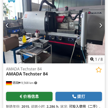
1
/
8
AMADA Techster 84
AMADA
Techster 84
德国
9,568 km
价格信息
拨打
制造年份:
2015
, 运转小时:
2,286 h
, 状况:
可投入使用（二手）
,