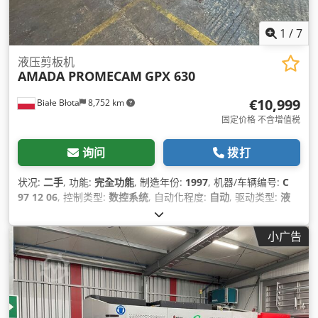
1
/
7
液压剪板机
AMADA PROMECAM
GPX 630
€10,999
Białe Błota
8,752 km
固定价格 不含增值税
询问
拨打
状况:
二手
, 功能:
完全功能
, 制造年份:
1997
, 机器/车辆编号:
C
97 12 06
, 控制类型:
数控系统
, 自动化程度:
自动
, 驱动类型:
液
压
, 作业宽度:
3,100 毫米
, 板材厚度（最大）:
6 毫米
, 后档规调
节:
数控
, 后挡尺:
1,050 毫米
, 总重量:
6,500 千克
, 支撑臂数量:
小广告
2
, 设备:
角阀
,