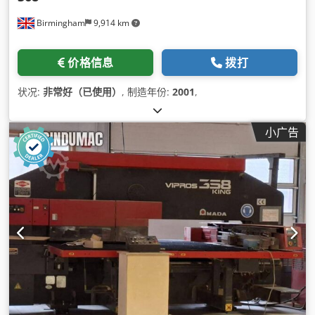
Birmingham
9,914 km
价格信息
拨打
状况:
非常好（已使用）
, 制造年份:
2001
,
小广告