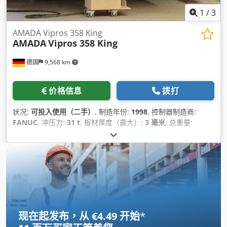
1
/
3
AMADA Vipros 358 King
AMADA
Vipros 358 King
德国
9,568 km
价格信息
拨打
状况:
可投入使用（二手）
, 制造年份:
1998
, 控制器制造商:
FANUC
, 冲压力:
31 t
, 板材厚度（最大）:
3 毫米
, 总重量:
16,000 千克
, 总宽度:
6,500 毫米
, 总高度:
3,050 毫米
, X轴行程:
4,000 毫米
, Y轴行程:
1,270 毫米
, 产品长度（最大）:
8,300 毫
米
, 轴数:
2
,
现在起发布，从 €4.49 开始
*