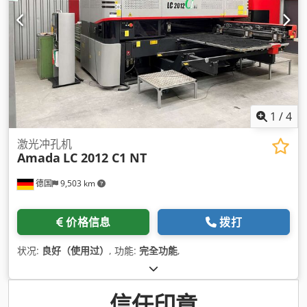
1
/
4
激光冲孔机
Amada
LC 2012 C1 NT
德国
9,503 km
价格信息
拨打
状况:
良好（使用过）
, 功能:
完全功能
,
信任印章