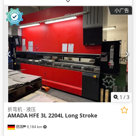
小广告
1
/
3
折弯机 - 液压
AMADA
HFE 3L 2204L Long Stroke
德国
9,184 km