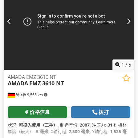
1
/
5
AMADA EMZ 3610 NT
AMADA
EMZ 3610 NT
德国
9,568 km
价格信息
拨打
状况:
可投入使用（二手）
, 制造年份:
2007
, 冲压力:
31 t
, 板材
厚度（最大）:
5 毫米
, X轴行程:
2,500 毫米
, Y轴行程:
1,525 毫
米
, 总重量:
21,000 千克
, 工作台承载能力:
160 千克
, 轴数:
2
,