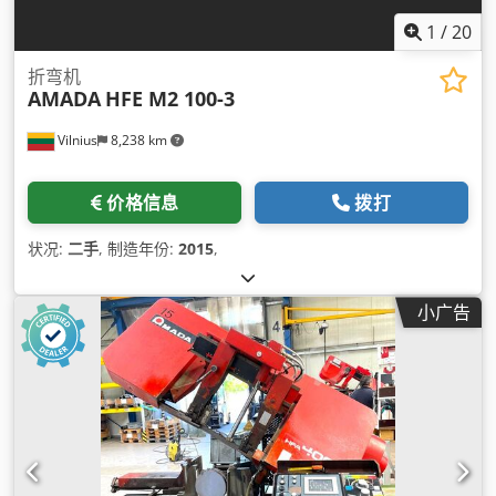
1
/
20
折弯机
AMADA
HFE M2 100-3
Vilnius
8,238 km
价格信息
拨打
状况:
二手
, 制造年份:
2015
,
小广告