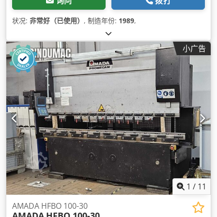
询问
拨打
状况:
非常好（已使用）
, 制造年份:
1989
,
小广告
1
/
11
AMADA HFBO 100-30
AMADA
HFBO 100-30