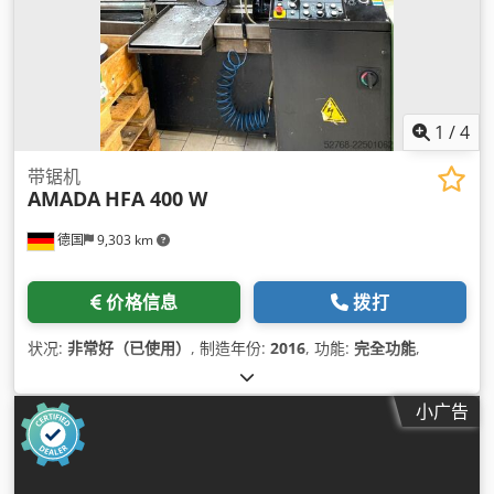
1
/
4
带锯机
AMADA
HFA 400 W
德国
9,303 km
价格信息
拨打
状况:
非常好（已使用）
, 制造年份:
2016
, 功能:
完全功能
,
小广告