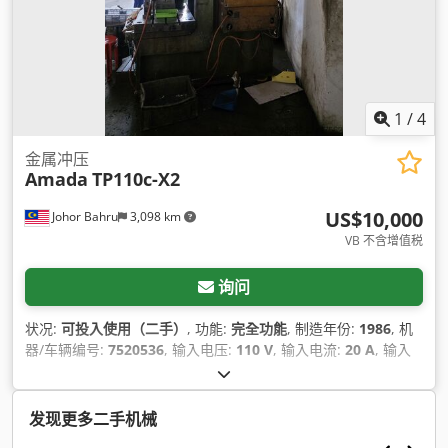
1
/
4
金属冲压
Amada
TP110c-X2
US$10,000
Johor Bahru
3,098 km
VB 不含增值税
询问
状况:
可投入使用（二手）
, 功能:
完全功能
, 制造年份:
1986
, 机
器/车辆编号:
7520536
, 输入电压:
110 V
, 输入电流:
20 A
, 输入
频率:
60 赫兹
,
发现更多二手机械