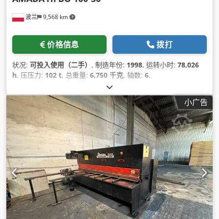
波兰
9,568 km
价格信息
拨打
状况:
可投入使用（二手）
, 制造年份:
1998
, 运转小时:
78,026
h
, 压压力:
102 t
, 总重量:
6,750 千克
, 轴数:
6
,
小广告