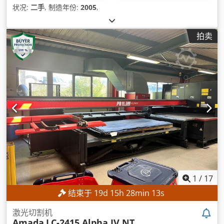
状况:
二手
, 制造年份:
2005
,
拍卖
1
/
17
结束于
19
d
15
h
28
min
11
s
激光切割机
Amada
LC-2415 Alpha IV NT