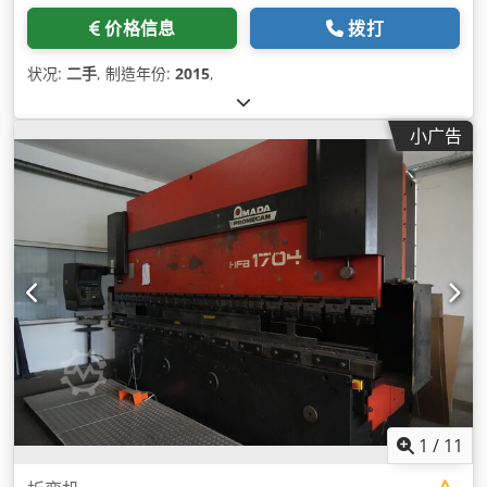
价格信息
拨打
状况:
二手
, 制造年份:
2015
,
小广告
1
/
11