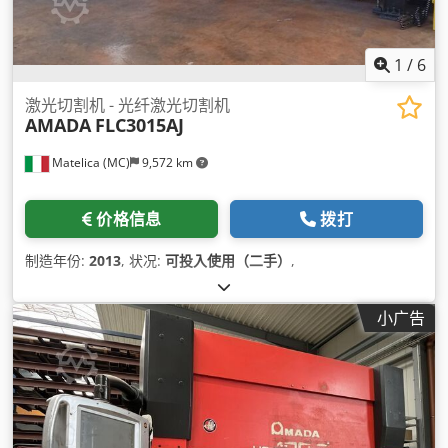
1
/
6
激光切割机 - 光纤激光切割机
AMADA
FLC3015AJ
Matelica (MC)
9,572 km
价格信息
拨打
制造年份:
2013
, 状况:
可投入使用（二手）
,
小广告