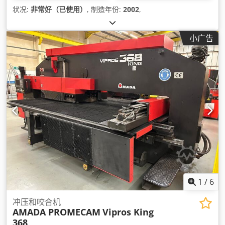
状况:
非常好（已使用）
, 制造年份:
2002
,
小广告
1
/
6
冲压和咬合机
AMADA PROMECAM
Vipros King
368