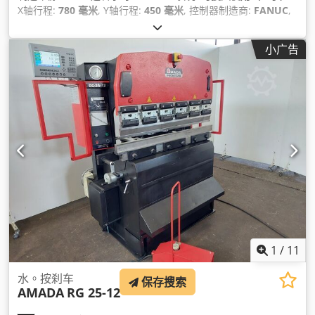
X轴行程:
780 毫米
, Y轴行程:
450 毫米
, 控制器制造商:
FANUC
,
控制器型号:
Series 32i-MODEL B
, 总重量:
5,000 千克
, 主轴电
机功率:
7,500 瓦特
, 桌面长度:
700 毫米
, 工作台宽度:
400 毫米
,
小广告
轴数:
3
,
1
/
11
水。按刹车
保存搜索
AMADA
RG 25-12