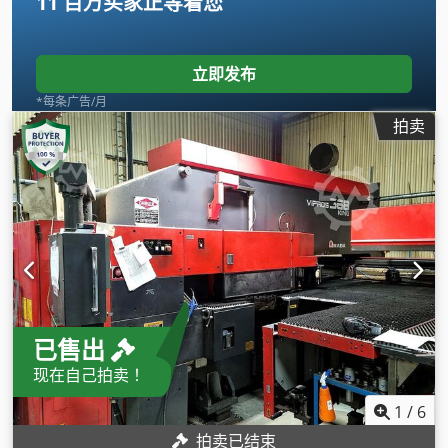
11 百万买家
正等着您
立即发布
*每条广告/月
拍卖
已售出
现在自己拍卖！
1
/
6
拍卖已结束