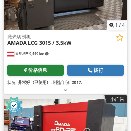
1
/
4
激光切割机
AMADA
LCG 3015 / 3,5kW
奥地利
9,449 km
价格信息
拨打
状况:
非常好（已使用）
, 制造年份:
2017
,
小广告