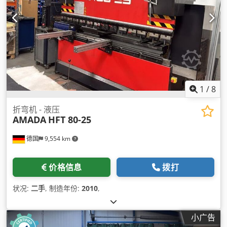
1
/
8
折弯机 - 液压
AMADA
HFT 80-25
德国
9,554 km
价格信息
拨打
状况:
二手
, 制造年份:
2010
,
小广告