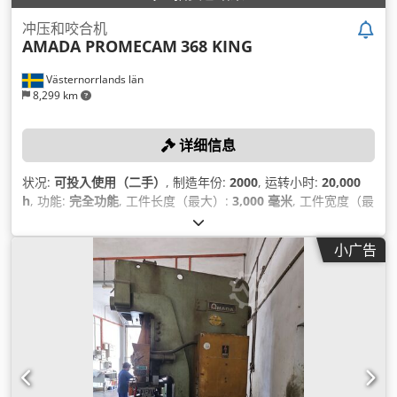
冲压和咬合机
AMADA PROMECAM
368 KING
Västernorrlands län
8,299 km
详细信息
状况:
可投入使用（二手）
, 制造年份:
2000
, 运转小时:
20,000
h
, 功能:
完全功能
, 工件长度（最大）:
3,000 毫米
, 工件宽度（最
大）:
1,500 毫米
,
小广告