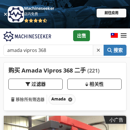
Machineseeker
前往应用
店内免费
出售
搜索
购买 Amada Vipros 368 二手
(221)
过滤器
相关性
Amada
移除所有筛选器
小广告