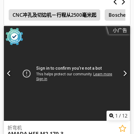
m
CNC冲孔及切边机－行程从2500毫米起
Boschert
小广告
1
/
12
折弯机
AMADA
HFE M2 170-3