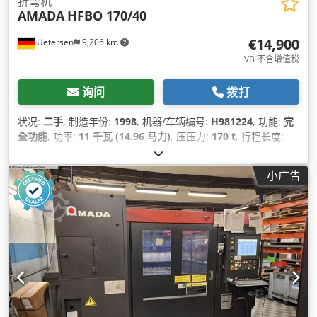
折弯机
AMADA
HFBO 170/40
€14,900
Uetersen
9,206 km
VB 不含增值税
询问
拨打
状况:
二手
, 制造年份:
1998
, 机器/车辆编号:
H981224
, 功能:
完
全功能
, 功率:
11 千瓦 (14.96 马力)
, 压压力:
170 t
, 行程长度:
180 毫米
, 运行速度:
8 毫米/秒
, 倒车速度:
80 毫米/秒
, 工作台宽
度:
180 毫米
, 桌面长度:
4,230 毫米
, 桌高:
960 毫米
, 喉深:
410
小广告
毫米
, 柱间间隙:
3,760 毫米
, 油箱容量:
150 l
, 总长度:
4,500 毫
米
, 总宽度:
2,200 毫米
, 总高度:
2,900 毫米
, 总重量:
13 千克
, 设
备:
CE标志, 安全光栅, 文档 / 手册
,