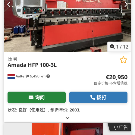
1
/
12
压闸
Amada
HFP 100-3L
€20,950
Aalten
9,490 km
固定价格 不含增值税
询问
拨打
状况:
良好（使用过）
, 制造年份:
2003
,
小广告