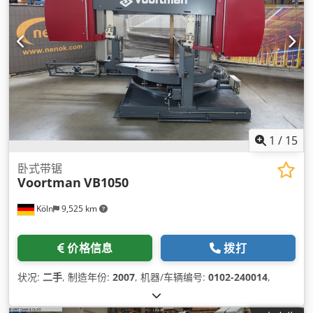
1
/
15
卧式带锯
Voortman
VB1050
Köln
9,525 km
价格信息
拨打
状况:
二手
, 制造年份:
2007
, 机器/车辆编号:
0102-240014
,