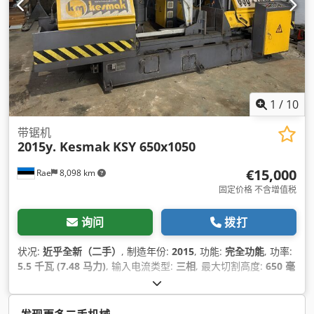
1
/
10
带锯机
2015y. Kesmak
KSY 650x1050
€15,000
Rae
8,098 km
固定价格 不含增值税
询问
拨打
状况:
近乎全新（二手）
, 制造年份:
2015
, 功能:
完全功能
, 功率:
5.5 千瓦 (7.48 马力)
, 输入电流类型:
三相
, 最大切割高度:
650 毫
米
, 最大切割宽度:
1,050 毫米
, 总重量:
4,300 千克
, 空载重量:
4,300 千克
, 冷却液泵功率:
120 瓦特
, 90° 圆钢切割范围:
650 毫
米
, 90°下方钢的切割范围:
650 毫米
, 高度调节类型:
液压
, 辊筒直