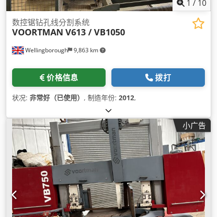
1
/
10
数控锯钻孔线分割系统
VOORTMAN
V613 / VB1050
Wellingborough
9,863 km
价格信息
拨打
状况:
非常好（已使用）
, 制造年份:
2012
,
小广告