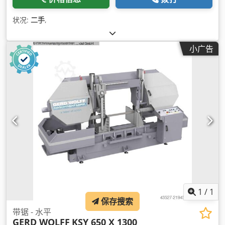
状况:
二手
,
小广告
1
/
1
保存搜索
带锯 - 水平
GERD WOLFF
KSY 650 X 1300