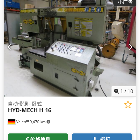
小广告
1
/
10
自动带锯 - 卧式
HYD-MECH
H 16
Velen
9,470 km
价格信息
拨打