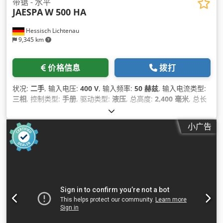
带锯 - 水平
JAESPA
W 500 HA
Hessisch Lichtenau
9,345 km
价格信息
拨打
状况:
二手
, 输入电压:
400 V
, 输入频率:
50 赫兹
, 输入电流类型:
三相
, 控制类型:
手册
, 驱动类型:
液压
, 总高度:
2,400 毫米
, 总长
度:
2,700 毫米
, 总宽度:
3,300 毫米
, 设备:
转速可无级变速
,
小广告