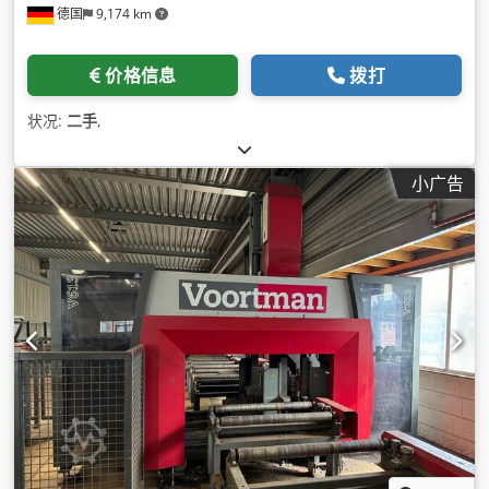
德国
9,174 km
价格信息
拨打
状况:
二手
,
小广告