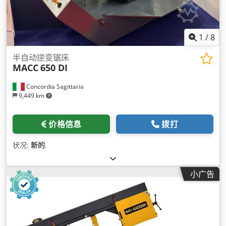
1
/
8
半自动逆变锯床
MACC
650 DI
Concordia Sagittaria
9,449 km
价格信息
拨打
状况:
新的
,
小广告