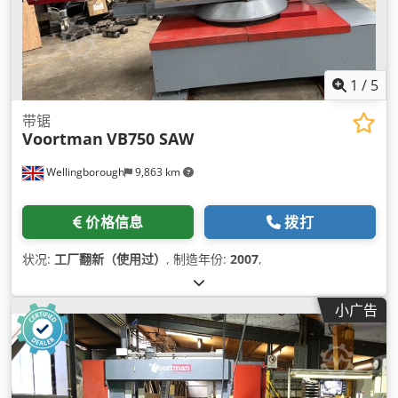
1
/
5
带锯
Voortman
VB750 SAW
Wellingborough
9,863 km
价格信息
拨打
状况:
工厂翻新（使用过）
, 制造年份:
2007
,
小广告