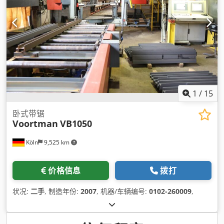
1
/
15
卧式带锯
Voortman
VB1050
Köln
9,525 km
价格信息
拨打
状况:
二手
, 制造年份:
2007
, 机器/车辆编号:
0102-260009
,