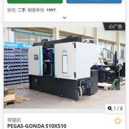
状况:
二手
, 制造年份:
1997
,
小广告
1
/
8
带锯机
PEGAS-GONDA
510X510