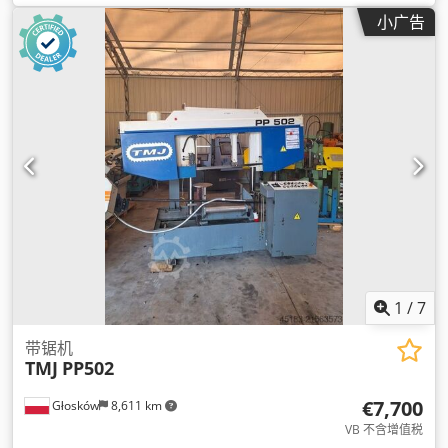
小广告
1
/
7
带锯机
TMJ
PP502
€7,700
Głosków
8,611 km
VB 不含增值税