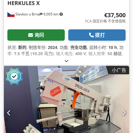
HERKULES X
€37,500
Slavkov u Brna
9,005 km
FCA 固定价格 不含增值税
询问
拨打
状况:
新的
, 制造年份:
2024
, 功能:
完全功能
, 运转小时:
10 h
, 功
率:
7.5 千瓦 (10.20 马力)
, 输入电压:
400 V
, 输入频率:
50 赫兹
,
输入电流类型:
三相
, 最大切割高度:
510 毫米
, 最大切割宽度:
510 毫米
, 控制类型:
PLC 控制
, 辊筒直径:
80 毫米
, 摆动范围:
90
小广告
°
, 驱动类型:
电动
, 最大转速:
20 转/分
, 转速（最小）:
80 转/分
,
总高度:
3,000 毫米
, 总长度:
1,200 毫米
, 总宽度:
3,200 毫米
, 总
重量:
4,500 千克
, 桌高:
810 毫米
, 最后一次大修年份:
2026
, 设
备:
CE标志, 发动机制动, 文档 / 手册, 照明, 转速可无级变速
,