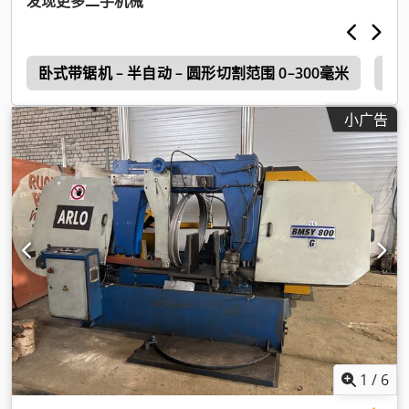
发现更多二手机械
径:
650 毫米
, 锯片长度:
8,330 毫米
, 锯驱动装置:
5,500 瓦特
,
o
卧式带锯机 – 半自动 – 圆形切割范围 0–300毫米
卧
小广告
1
/
6