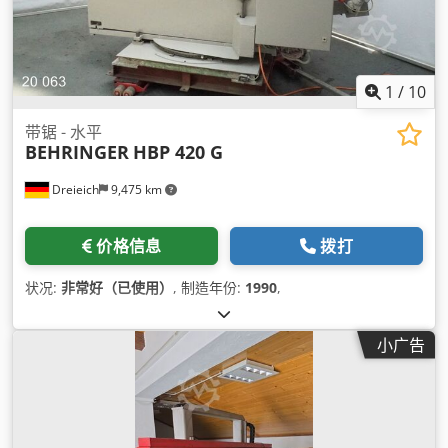
1
/
10
带锯 - 水平
BEHRINGER
HBP 420 G
Dreieich
9,475 km
价格信息
拨打
状况:
非常好（已使用）
, 制造年份:
1990
,
小广告