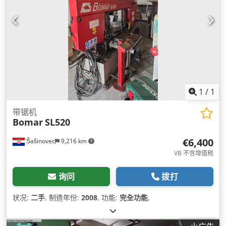
1
/
1
带锯机
Bomar
SL520
€6,400
Šašinovec
9,216 km
VB 不含增值税
询问
拨打
状况:
二手
, 制造年份:
2008
, 功能:
完全功能
,