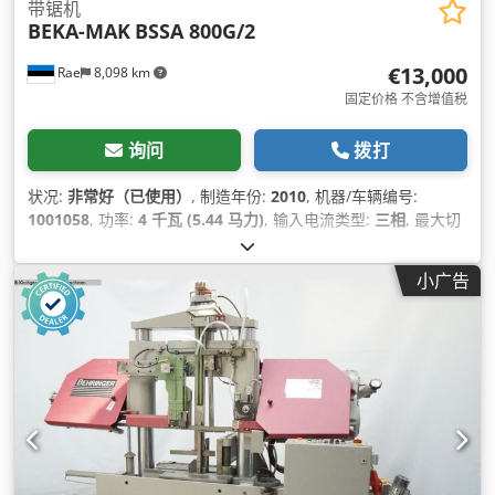
带锯机
BEKA-MAK
BSSA 800G/2
€13,000
Rae
8,098 km
固定价格 不含增值税
询问
拨打
状况:
非常好（已使用）
, 制造年份:
2010
, 机器/车辆编号:
1001058
, 功率:
4 千瓦 (5.44 马力)
, 输入电流类型:
三相
, 最大切
割高度:
800 毫米
, 总高度:
800 毫米
, 总重量:
2,960 千克
, 冷却液
泵功率:
120 瓦特
, 45°时圆钢的切割范围:
440 毫米
, 90° 圆钢切
小广告
割范围:
800 毫米
, 45°方钢切割范围:
440 毫米
, 90°下方钢的切割
范围:
800 毫米
, 高度调节类型:
液压
, 辊筒直径:
800 毫米
, 带锯条
长度:
820 毫米
, 锯片长度:
8,200 毫米
,