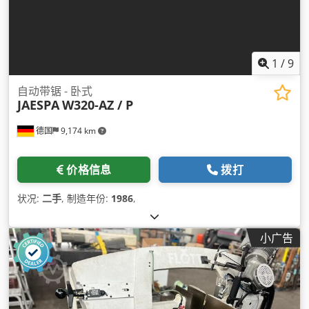
1
/
9
自动带锯 - 卧式
JAESPA
W320-AZ / P
德国
9,174 km
价格信息
拨打
状况:
二手
, 制造年份:
1986
,
小广告