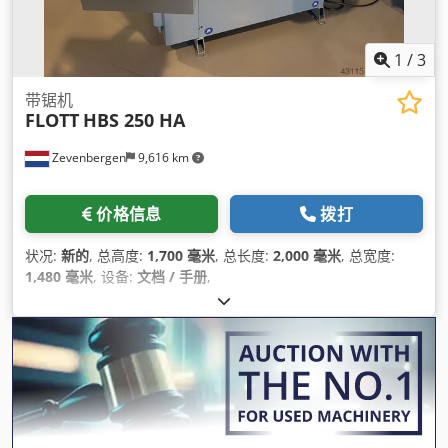
1
/
3
带锯机
FLOTT
HBS 250 HA
Zevenbergen
9,616 km
价格信息
拨打
状况:
新的
, 总高度:
1,700 毫米
, 总长度:
2,000 毫米
, 总宽度:
1,480 毫米
, 设备:
文档 / 手册
,