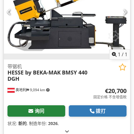
1
/
1
带锯机
HESSE by BEKA-MAK
BMSY 440
DGH
€20,700
奥地利
9,094 km
固定价格 不含增值税
询问
拨打
状况:
新的
, 制造年份:
2026
,