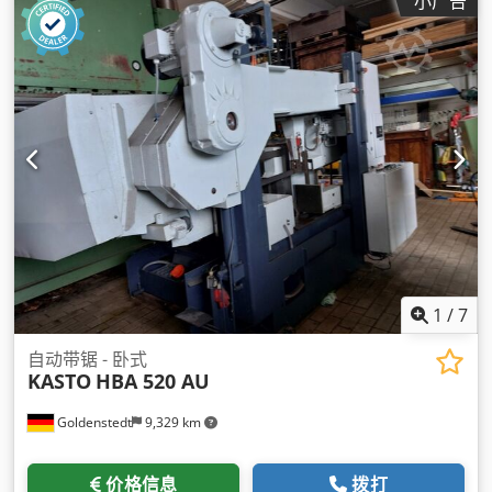
小广告
1
/
7
自动带锯 - 卧式
KASTO
HBA 520 AU
Goldenstedt
9,329 km
价格信息
拨打