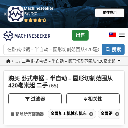
Machineseeker
前往应用
店内免费
出售
搜索
/ ... / 二手 卧式带锯 – 半自动 – 圆形切割范围从420毫米起
购买 卧式带锯 – 半自动 – 圆形切割范围从
420毫米起 二手
(65)
过滤器
相关性
金属加工机械和机床
金属锯
移除所有筛选器