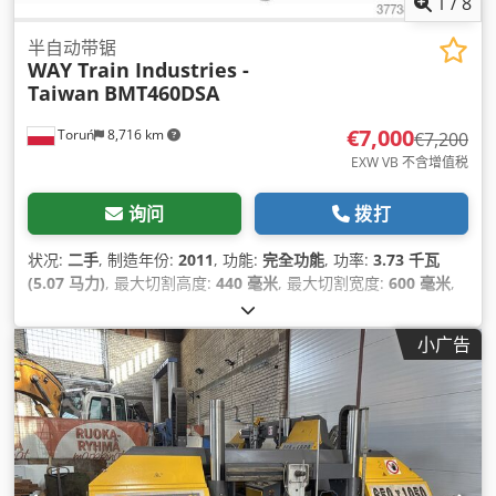
1
/
8
半自动带锯
WAY Train Industries -
Taiwan
BMT460DSA
€7,000
Toruń
8,716 km
€7,200
EXW VB 不含增值税
询问
拨打
状况:
二手
, 制造年份:
2011
, 功能:
完全功能
, 功率:
3.73 千瓦
(5.07 马力)
, 最大切割高度:
440 毫米
, 最大切割宽度:
600 毫米
,
摆动范围:
60 °
, 总高度:
1,700 毫米
, 总长度:
2,900 毫米
, 总宽度:
1,300 毫米
, 总重量:
1,320 千克
, 设备:
CE标志
,
小广告