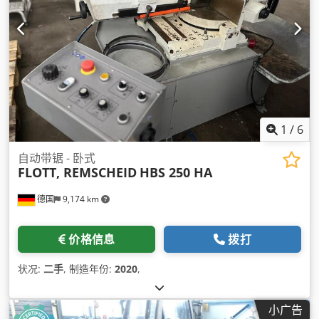
1
/
6
自动带锯 - 卧式
FLOTT, REMSCHEID
HBS 250 HA
德国
9,174 km
价格信息
拨打
状况:
二手
, 制造年份:
2020
,
小广告