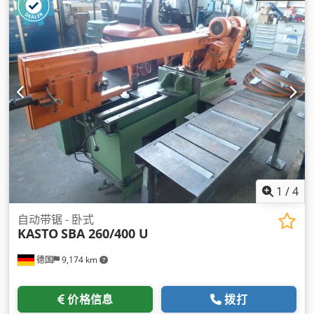
1
/
4
自动带锯 - 卧式
KASTO
SBA 260/400 U
德国
9,174 km
价格信息
拨打