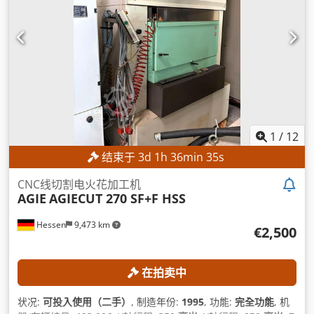
1
/
12
结束于
3
d
1
h
36
min
33
s
CNC线切割电火花加工机
AGIE
AGIECUT 270 SF+F HSS
Hessen
9,473 km
€2,500
在拍卖中
状况:
可投入使用（二手）
, 制造年份:
1995
, 功能:
完全功能
, 机