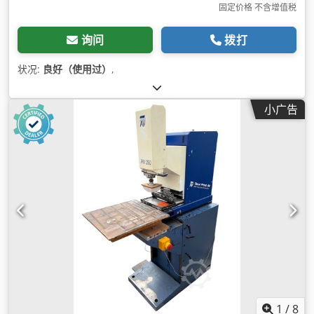
固定价格 不含增值税
询问
拨打
状况:
良好（使用过）
,
小广告
1
/
8