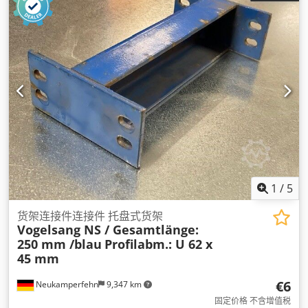
1
/
5
货架连接件连接件 托盘式货架
Vogelsang NS / Gesamtlänge:
250 mm /blau
Profilabm.: U 62 x
45 mm
€6
Neukamperfehn
9,347 km
固定价格 不含增值税