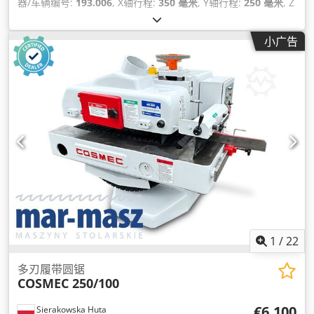
器/车辆编号:
193.006
, X轴行程:
350 毫米
, Y轴行程:
250 毫米
, Z
轴移动距离:
256 毫米
, 线径（最大）:
0.33 毫米
, 控制器型号:
AGIEVISION / AGIE HSS-Steuerung
,
小广告
1
/
22
多刃履带圆锯
COSMEC 250/100
€6,100
Sierakowska Huta