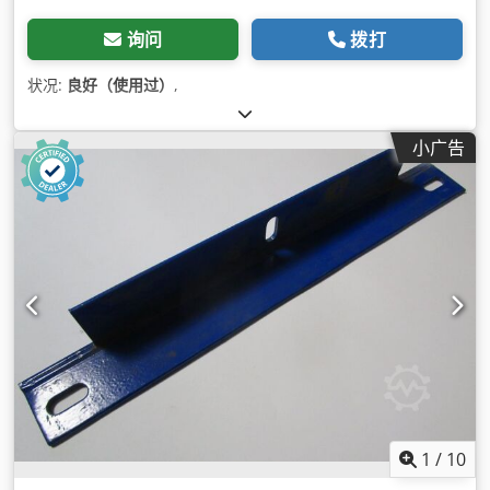
询问
拨打
状况:
良好（使用过）
,
小广告
1
/
10