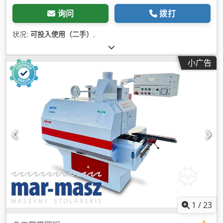
询问
拨打
状况:
可投入使用（二手）
,
小广告
1
/
23