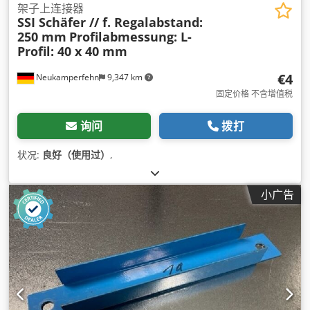
架子上连接器
SSI Schäfer // f. Regalabstand:
250 mm
Profilabmessung: L-
Profil: 40 x 40 mm
€4
Neukamperfehn
9,347 km
固定价格 不含增值税
询问
拨打
状况:
良好（使用过）
,
小广告