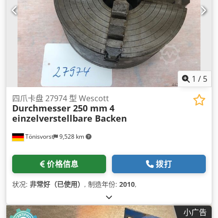
1
/
5
四爪卡盘 27974 型 Wescott
Durchmesser 250 mm
4
einzelverstellbare Backen
Tönisvorst
9,528 km
价格信息
拨打
状况:
非常好（已使用）
, 制造年份:
2010
,
小广告