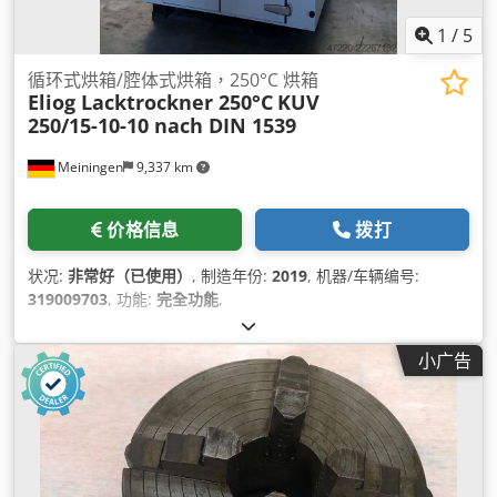
1
/
5
循环式烘箱/腔体式烘箱，250°C 烘箱
Eliog Lacktrockner 250°C
KUV
250/15-10-10 nach DIN 1539
Meiningen
9,337 km
价格信息
拨打
状况:
非常好（已使用）
, 制造年份:
2019
, 机器/车辆编号:
319009703
, 功能:
完全功能
,
小广告