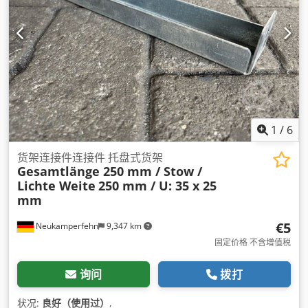
1
/
6
货架连接件连接件 托盘式货架
Gesamtlänge 250 mm / Stow /
Lichte Weite
250 mm / U: 35 x 25
mm
€5
Neukamperfehn
9,347 km
固定价格 不含增值税
询问
拨打
状况:
良好（使用过）
,