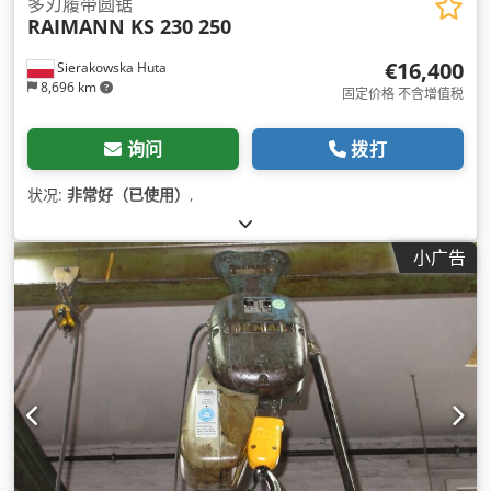
多刃履带圆锯
RAIMANN KS 230 250
€16,400
Sierakowska Huta
8,696 km
固定价格 不含增值税
询问
拨打
状况:
非常好（已使用）
,
小广告