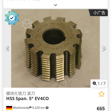
小广告
1
/
7
模块化铣刀 滚刀
HSS
Span. 5° EV4CO
€65
Wiefelstede
9,320 km