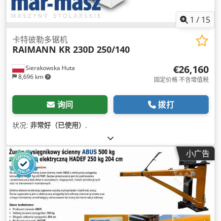
1
/
15
卡特彼勒多锯机
RAIMANN KR 230D 250/140
€26,160
Sierakowska Huta
8,696 km
固定价格 不含增值税
询问
拨打
状况:
非常好（已使用）
,
小广告