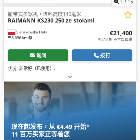
1
/
15
履带式多锯机，进料高度140毫米
RAIMANN KS230 250
ze stołami
€21,400
Sierakowska Huta
8,696 km
固定价格 不含增值税
询问
拨打
状况:
非常好（已使用）
,
现在起发布，从 €4.49 开始
*
11 百万买家
正等着您