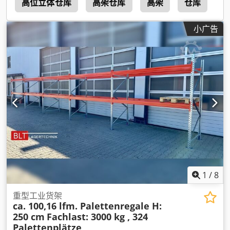
a
高位立体仓库
高架仓库
高架
仓库
D
小广告
1
/
8
重型工业货架
ca. 100,16 lfm. Palettenregale H:
250 cm
Fachlast: 3000 kg , 324
Palettenplätze