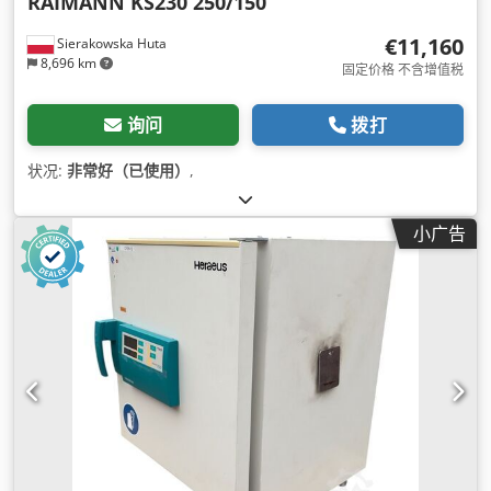
RAIMANN KS230 250/150
€11,160
Sierakowska Huta
8,696 km
固定价格 不含增值税
询问
拨打
状况:
非常好（已使用）
,
小广告