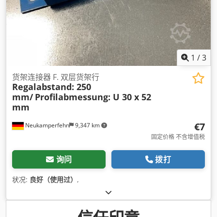
1
/
3
货架连接器 F. 双层货架行
Regalabstand: 250
mm/
Profilabmessung: U 30 x 52
mm
€7
Neukamperfehn
9,347 km
固定价格 不含增值税
询问
拨打
状况:
良好（使用过）
,