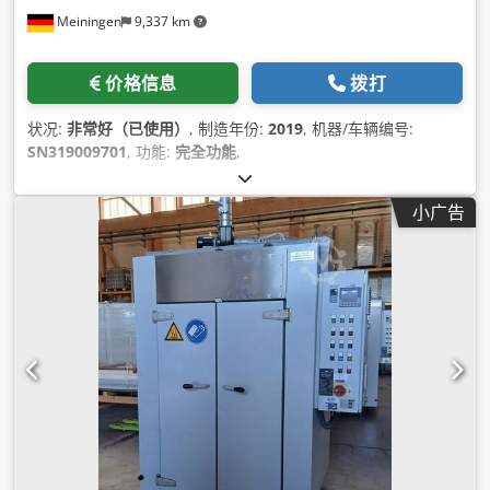
Meiningen
9,337 km
价格信息
拨打
状况:
非常好（已使用）
, 制造年份:
2019
, 机器/车辆编号:
SN319009701
, 功能:
完全功能
,
小广告