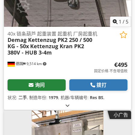
1
/
5
40x 链条葫芦 起重装置 起重机 厂房起重机
Demag Kettenzug PK2 250 / 500
KG - 50x
Kettenzug Kran PK2
380V - HUB 3-4m
€495
德国
9,514 km
固定价格 不含增值税
询问
拨打
状况:
二手
, 制造年份:
1979
, 机器/车辆编号:
Res BS
,
小广告