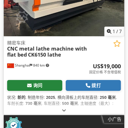
1
/
7
精密车床
CNC metal lathe machine with
flat bed
CK6150 lathe
US$19,000
Shanghai
840 km
固定价格 不含增值税
询问
拨打
状况:
新的
, 制造年份:
2025
, 横向滑板上的车削直径:
250 毫米
,
车削长度:
730 毫米
, 车削直径:
500 毫米
, 主轴速度（最大）:
1,800 转/分
,
小广告