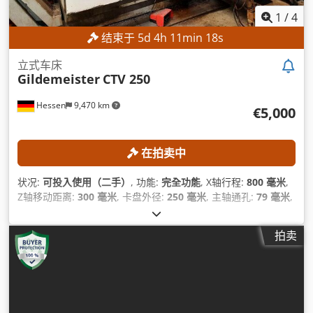
1
/
4
结束于
5
d
4
h
11
min
17
s
立式车床
Gildemeister
CTV 250
Hessen
9,470 km
€5,000
在拍卖中
状况:
可投入使用（二手）
, 功能:
完全功能
, X轴行程:
800 毫米
,
Z轴移动距离:
300 毫米
, 卡盘外径:
250 毫米
, 主轴通孔:
79 毫米
,
刀库刀位数量:
12
,
拍卖