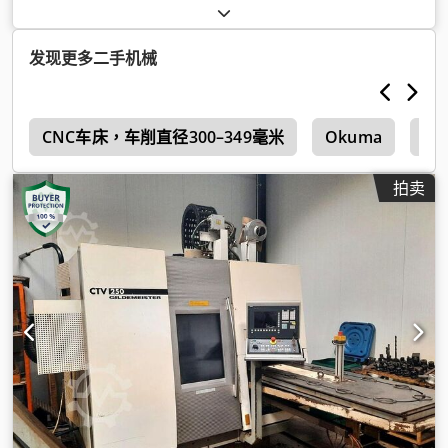
毫米
, 车削直径:
680 毫米
, 主轴速度（最大）:
5,000 转/分
, 控制
器型号:
Siemens 840 D
, 功率:
25 千瓦 (33.99 马力)
,
发现更多二手机械
0
CNC车床，车削直径300–349毫米
Okuma
数
拍卖