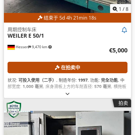
1
/
8
结束于
5
d
4
h
21
min
17
s
周期控制车床
WEILER
E 50/1
Hessen
9,470 km
€5,000
在拍卖中
状况:
可投入使用（二手）
, 制造年份:
1997
, 功能:
完全功能
, 中
部宽度:
1,000 毫米
, 床身滑板上方的车削直径:
570 毫米
, 横拖板
上的回转直径:
340 毫米
, 中心高度:
280 毫米
, 主轴速度（最
大）:
2,500 转/分
,
拍卖