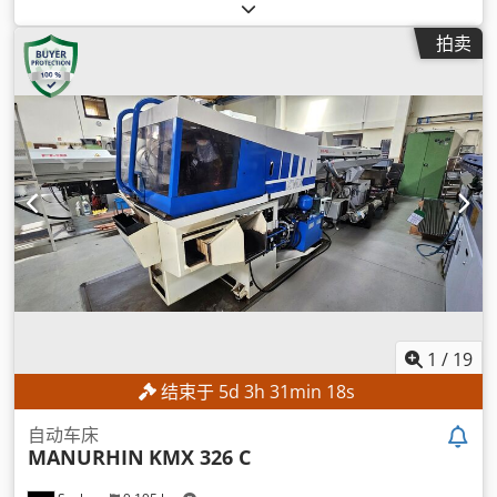
直径:
360 毫米
, 车削长度:
540 毫米
, 车削直径:
360 毫米
, 主轴速
度（最大）:
4,500 转/分
, X轴行程:
210 毫米
, Z轴移动距离:
600
拍卖
毫米
, 棒通过口:
68 毫米
,
1
/
19
结束于
5
d
3
h
31
min
17
s
自动车床
MANURHIN
KMX 326 C