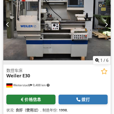
1
/
6
数控车床
Weiler
E30
Weiterstadt
9,488 km
价格信息
拨打
状况:
良好（使用过）
, 制造年份:
1998
,