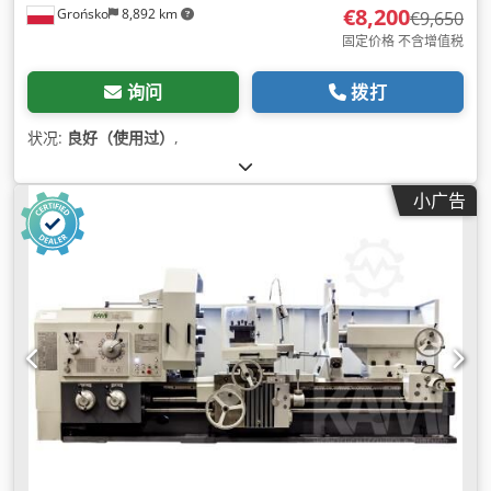
€8,200
Grońsko
8,892 km
€9,650
固定价格 不含增值税
询问
拨打
状况:
良好（使用过）
,
小广告