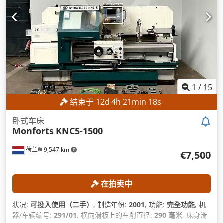
1
/
15
结束于
12
d
4
h
21
min
17
s
卧式车床
Monforts
KNC5-1500
荷兰
9,547 km
€7,500
在拍卖中
状况:
可投入使用（二手）
, 制造年份:
2001
, 功能:
完全功能
, 机
器/车辆编号:
291/01
, 横向滑板上的车削直径:
290 毫米
, 床身滑