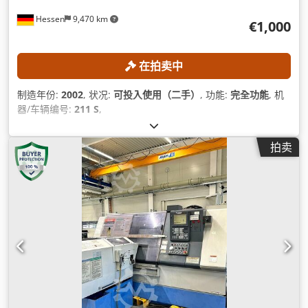
Hessen
9,470 km
€1,000
在拍卖中
制造年份:
2002
, 状况:
可投入使用（二手）
, 功能:
完全功能
, 机
器/车辆编号:
211 S
,
拍卖