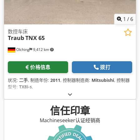
1
/
6
数控车床
Traub
TNX 65
OIching
9,412 km
价格信息
拨打
状况:
二手
, 制造年份:
2011
, 控制器制造商:
Mitsubishi
, 控制器
型号:
TX8i-s
,
信任印章
Machineseeker认证经销商