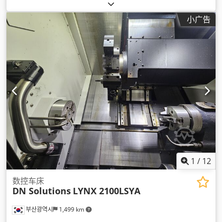
板上方的车削直径:
500 毫米
, 中心高度:
250 毫米
, 主轴速度（最
大）:
2,800 转/分
, 中心距:
1,500 毫米
,
小广告
1
/
12
数控车床
DN Solutions
LYNX 2100LSYA
부산광역시
1,499 km