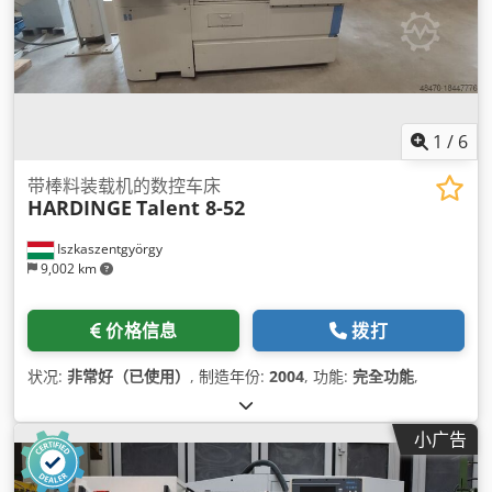
1
/
6
带棒料装载机的数控车床
HARDINGE
Talent 8-52
Iszkaszentgyörgy
9,002 km
价格信息
拨打
状况:
非常好（已使用）
, 制造年份:
2004
, 功能:
完全功能
,
小广告