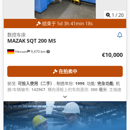
1
/
20
结束于
5
d
3
h
41
min
17
s
数控车床
MAZAK
SQT 200 MS
Hessen
9,470 km
€10,000
在拍卖中
状况:
可投入使用（二手）
, 制造年份:
1999
, 功能:
完全功能
, 机
器/车辆编号:
142967
, 横向滑板上的车削直径:
300 毫米
, 主轴速
度（最大）:
5,000 转/分
, X轴快进:
30 米/分钟
, X轴进给速度:
5
米/分钟
, 控制器型号:
Mazatrol PC Fusion CNC 640T
,