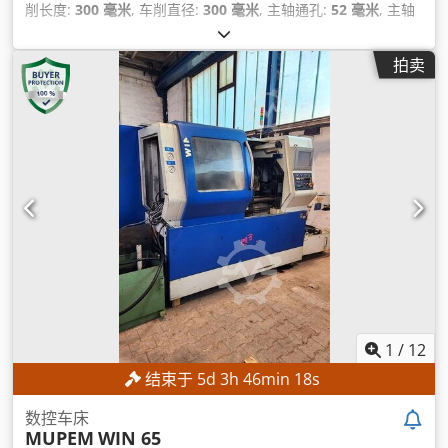
削长度:
300 毫米
, 车削直径:
300 毫米
, 主轴通孔:
52 毫米
, 主轴
速度（最大）:
4,500 转/分
, 控制器型号:
FANUC CNC
,
拍卖
1
/
12
结束于
5
d
3
h
46
min
17
s
数控车床
MUPEM
WIN 65