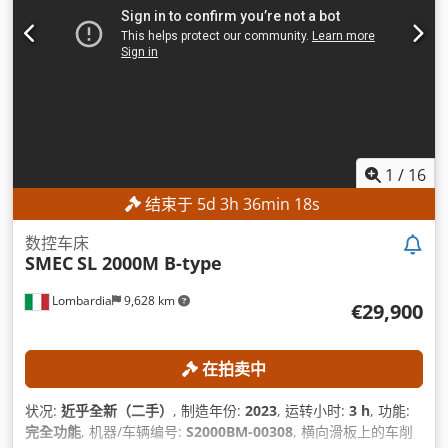
1
/
16
结束于
5
d
3
h
36
min
17
s
数控车床
SMEC
SL 2000M B-type
Lombardia
9,628 km
€29,900
在拍卖中
状况:
近乎全新（二手）
, 制造年份:
2023
, 运转小时:
3 h
, 功能:
完全功能
, 机器/车辆编号:
S2000BM-00308
, 横向滑板上的车削