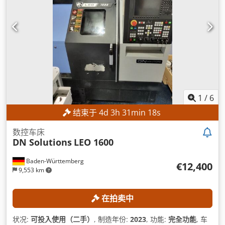
1
/
6
结束于
4
d
3
h
31
min
17
s
数控车床
DN Solutions
LEO 1600
Baden-Württemberg
€12,400
9,553 km
在拍卖中
状况:
可投入使用（二手）
, 制造年份:
2023
, 功能:
完全功能
, 车