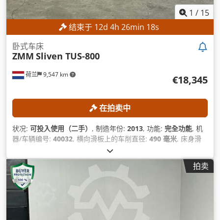
1
/
15
结束于
12
d
4
h
26
min
17
s
卧式车床
ZMM
Sliven TUS-800
荷兰
9,547 km
€18,345
在拍卖中
状况:
可投入使用（二手）
, 制造年份:
2013
, 功能:
完全功能
, 机
器/车辆编号:
40032
, 横向滑板上的车削直径:
490 毫米
, 床身滑
板上方的车削直径:
890 毫米
, 中心高度:
445 毫米
, 主轴速度（最
大）:
1,000 转/分
, 工件重量（最大）:
5,000 千克
,
拍卖