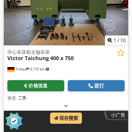
1
/
10
中心车床和主轴车床
Victor Taichung
400 x 750
Trittau
9,170 km
价格信息
拨打
状况:
二手
,
小广告
保存搜索