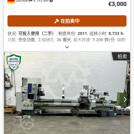
Sachsen
9,195 km
€3,000
在拍卖中
状况:
可投入使用（二手）
, 制造年份:
2011
, 运转小时:
8,733 h
,
功能:
完全功能
, 主轴通孔:
26 毫米
, 最大转速:
7,200 转/分
, 轴数:
5
, 刀塔数量:
2
,
拍卖