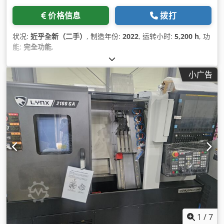
价格信息
拨打
状况:
近乎全新（二手）
, 制造年份:
2022
, 运转小时:
5,200 h
, 功
能:
完全功能
,
小广告
1
/
7