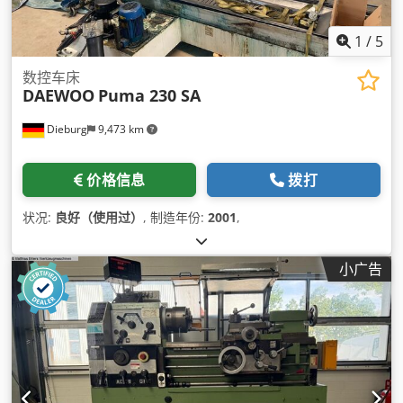
1
/
5
数控车床
DAEWOO
Puma 230 SA
Dieburg
9,473 km
价格信息
拨打
状况:
良好（使用过）
, 制造年份:
2001
,
小广告