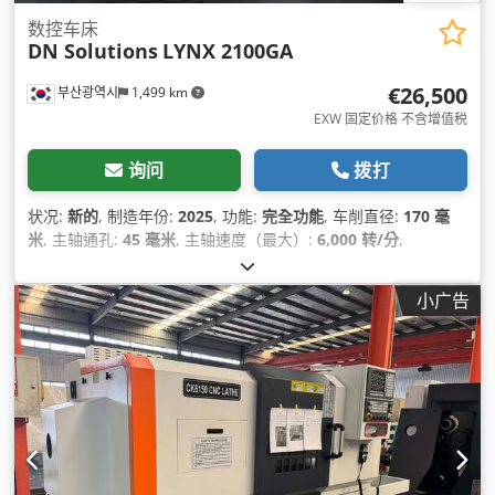
数控车床
DN Solutions
LYNX 2100GA
€26,500
부산광역시
1,499 km
EXW 固定价格 不含增值税
询问
拨打
状况:
新的
, 制造年份:
2025
, 功能:
完全功能
, 车削直径:
170 毫
米
, 主轴通孔:
45 毫米
, 主轴速度（最大）:
6,000 转/分
,
小广告