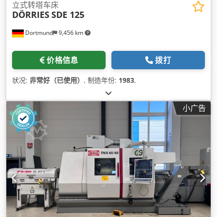
立式转塔车床
DÖRRIES
SDE 125
Dortmund
9,456 km
价格信息
拨打
状况:
非常好（已使用）
, 制造年份:
1983
,
小广告