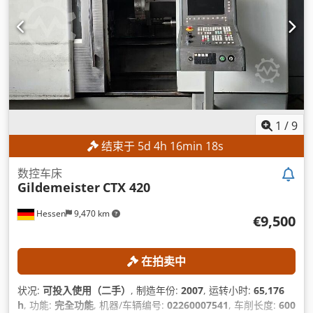
1
/
9
结束于
5
d
4
h
16
min
17
s
数控车床
Gildemeister
CTX 420
Hessen
9,470 km
€9,500
在拍卖中
状况:
可投入使用（二手）
, 制造年份:
2007
, 运转小时:
65,176
h
, 功能:
完全功能
, 机器/车辆编号:
02260007541
, 车削长度:
600