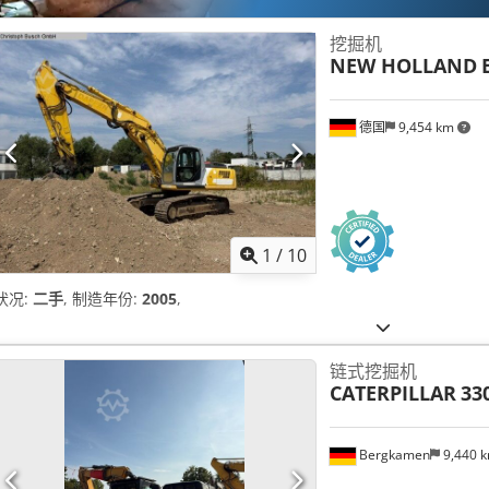
挖掘机
NEW HOLLAND
德国
9,454 km
1
/
10
状况:
二手
, 制造年份:
2005
,
链式挖掘机
CATERPILLAR
33
Bergkamen
9,440 