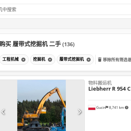
购买 履带式挖掘机 二手
(136)
工程机械
挖掘机
履带式挖掘机
移除所有筛选
物料搬运机
Liebherr
R 954 C
Gucin
8,741 km