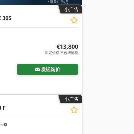
*每条广告/月
小广告
E 305
€13,800
固定价格 不含增值税
发送询价
小广告
0 F
km