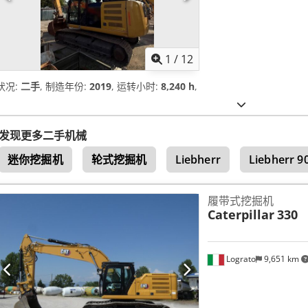
1
/
12
状况:
二手
, 制造年份:
2019
, 运转小时:
8,240 h
,
发现更多二手机械
迷你挖掘机
轮式挖掘机
Liebherr
Liebherr 9
履带式挖掘机
Caterpillar
330
Lograto
9,651 km