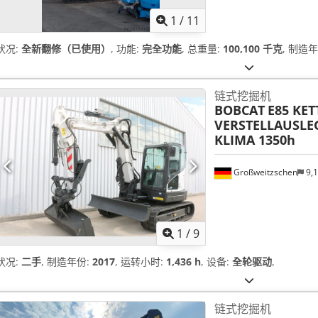
1
/
11
状况:
全新翻修（已使用）
, 功能:
完全功能
, 总重量:
100,100 千克
, 制造
链式挖掘机
BOBCAT
E85 KET
VERSTELLAUSLEG
KLIMA 1350h
Großweitzschen
9,
1
/
9
状况:
二手
, 制造年份:
2017
, 运转小时:
1,436 h
, 设备:
全轮驱动
,
链式挖掘机