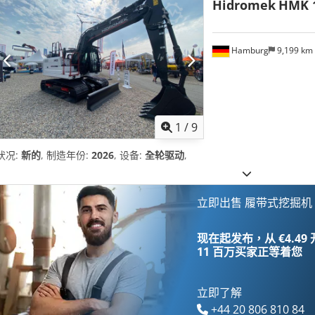
Hidromek
HMK 1
Hamburg
9,199 km
1
/
9
状况:
新的
, 制造年份:
2026
, 设备:
全轮驱动
,
立即出售 履带式挖掘机
现在起发布，从 €4.49
11 百万买家
正等着您
立即了解
+44 20 806 810 84