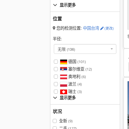
显示更多
位置
您的检测位置:
中国台湾
(更改)
半径:
无限
(136)
德国
(101)
Caterpillar 215
Caterpillar 212
Caterpillar 206
塞尔维亚
(12)
奥地利
(6)
波兰
(4)
瑞士
(3)
显示更多
状况
全新
(9)
二手
(127)