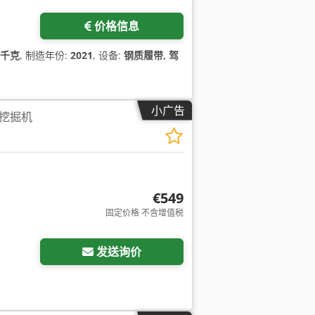
价格信息
0 千克
, 制造年份:
2021
, 设备:
钢质履带, 驾
小广告
挖掘机
€549
固定价格 不含增值税
发送询价