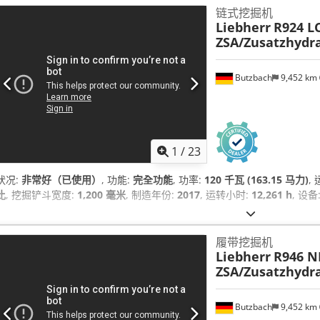
链式挖掘机
Liebherr
R924 L
ZSA/Zusatzhydra
Butzbach
9,452 km
1
/
23
状况:
非常好（已使用）
, 功能:
完全功能
, 功率:
120 千瓦 (163.15 马力)
,
比
, 挖掘铲斗宽度:
1,200 毫米
, 制造年份:
2017
, 运转小时:
12,261 h
, 设备
履带挖掘机
Liebherr
R946 N
ZSA/Zusatzhydra
Butzbach
9,452 km