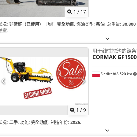
1
/
17
状况:
非常好（已使用）
, 功能:
完全功能
, 燃油类型:
柴油
, 总重量:
30,80
驶室
,
用于线性挖沟的链条
CORMAK
GF1500
Siedlce
8,520 km
1
/
9
状况:
二手
, 功能:
完全功能
, 制造年份:
2026
,