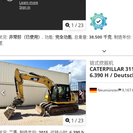
1
/
23
状况:
非常好（已使用）
, 功能:
完全功能
, 总重量:
38,500 千克
, 制造年份:
置
,
链式挖掘机
CATERPILLAR
311
6.390 H / Deuts
Neumünster
9,167
1
/
23
状况:
二手
, 制造年份:
2015
, 运转小时:
6,390 h
,