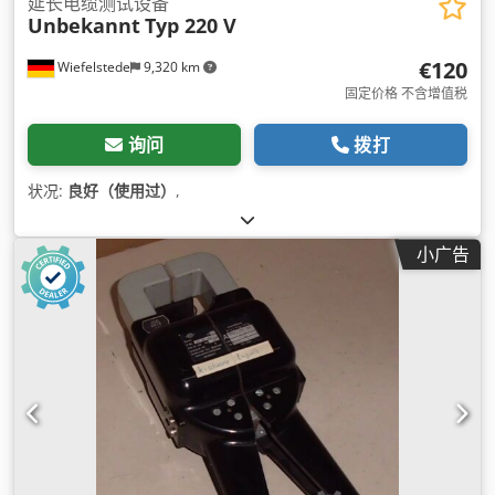
延长电缆测试设备
Unbekannt
Typ 220 V
€120
Wiefelstede
9,320 km
固定价格 不含增值税
询问
拨打
状况:
良好（使用过）
,
小广告