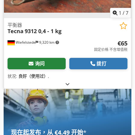
1
/
7
平衡器
Tecna
9312 0,4 - 1 kg
€65
Wiefelstede
9,320 km
固定价格 不含增值税
询问
拨打
状况:
良好（使用过）
,
现在起发布，从 €4.49 开始
*