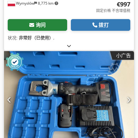
€997
Wymysłów
8,775 km
固定价格 不含增值税
询问
拨打
状况:
非常好（已使用）
,
小广告