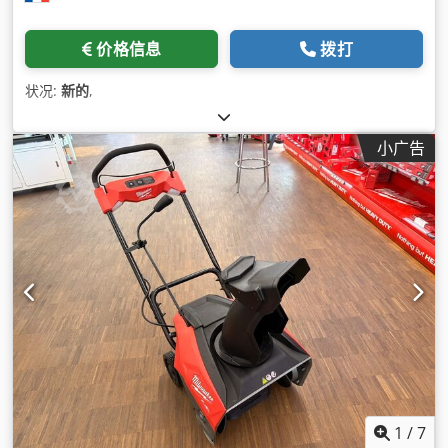
价格信息
拨打
状况:
新的
,
小广告
1
/
7