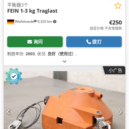
平衡器3个
FEIN
1-3 kg Traglast
€250
Wiefelstede
9,320 km
固定价格 不含增值税
询问
拨打
制造年份:
2003
, 状况:
良好（使用过）
,
小广告