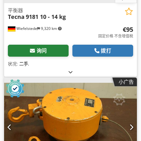
平衡器
Tecna
9181 10 - 14 kg
€95
Wiefelstede
9,320 km
固定价格 不含增值税
询问
拨打
状况:
二手
,
小广告