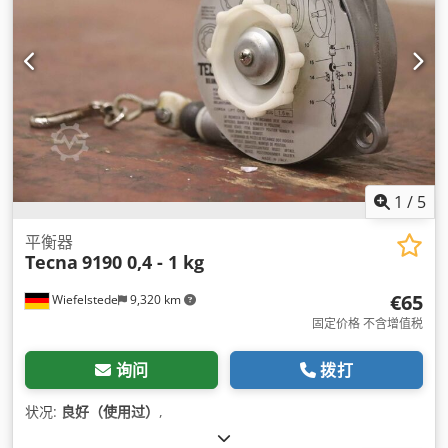
1
/
5
平衡器
Tecna
9190 0,4 - 1 kg
€65
Wiefelstede
9,320 km
固定价格 不含增值税
询问
拨打
状况:
良好（使用过）
,