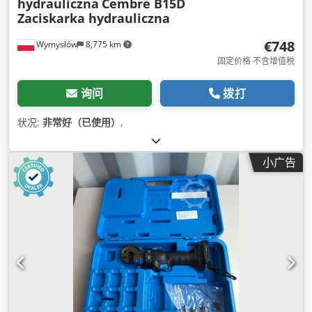
hydrauliczna
Cembre B15D
Zaciskarka hydrauliczna
€748
Wymysłów
8,775 km
固定价格 不含增值税
询问
拨打
状况:
非常好（已使用）
,
小广告