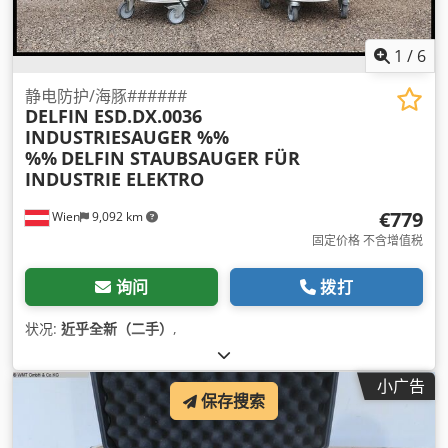
1
/
6
静电防护/海豚######
DELFIN ESD.DX.0036
INDUSTRIESAUGER %%
%%
DELFIN STAUBSAUGER FÜR
INDUSTRIE ELEKTRO
€779
Wien
9,092 km
固定价格 不含增值税
询问
拨打
状况:
近乎全新（二手）
,
小广告
保存搜索