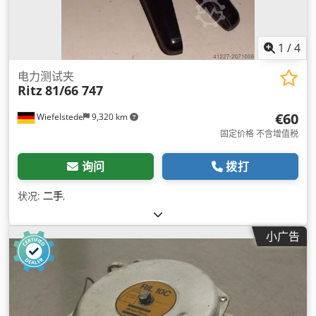
1
/
4
电力测试夹
Ritz
81/66 747
€60
Wiefelstede
9,320 km
固定价格 不含增值税
询问
拨打
状况:
二手
,
小广告