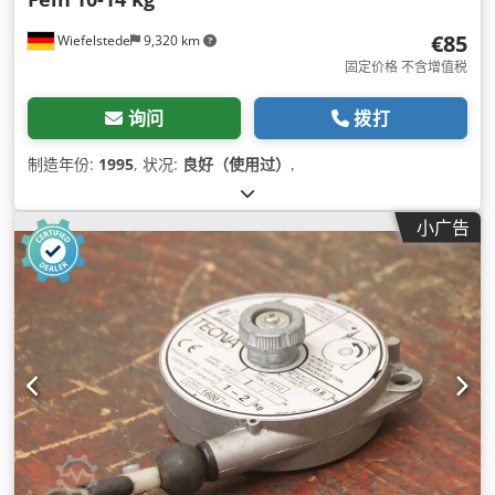
€85
Wiefelstede
9,320 km
固定价格 不含增值税
询问
拨打
制造年份:
1995
, 状况:
良好（使用过）
,
小广告