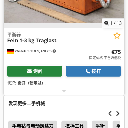
1
/
13
平衡器
Fein
1-3 kg Traglast
€75
Wiefelstede
9,320 km
固定价格 不含增值税
询问
拨打
状况:
良好（使用过）
,
发现更多二手机械
4
手电钻与电动螺丝刀
搅拌工具
平衡
平衡 