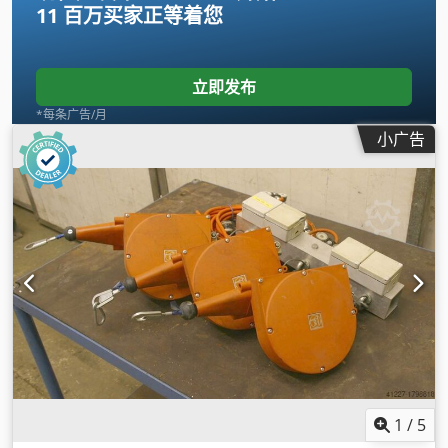
11 百万买家
正等着您
立即发布
*每条广告/月
小广告
1
/
5