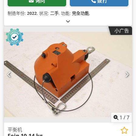
询问
拨打
制造年份:
2022
, 状况:
二手
, 功能:
完全功能
,
小广告
1
/
7
平衡机
Fein
10-14 kg