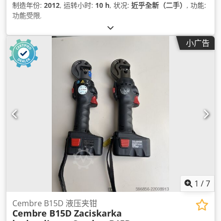
制造年份:
2012
, 运转小时:
10 h
, 状况:
近乎全新（二手）
, 功能:
功能受限
,
小广告
1
/
7
Cembre B15D 液压夹钳
Cembre B15D Zaciskarka