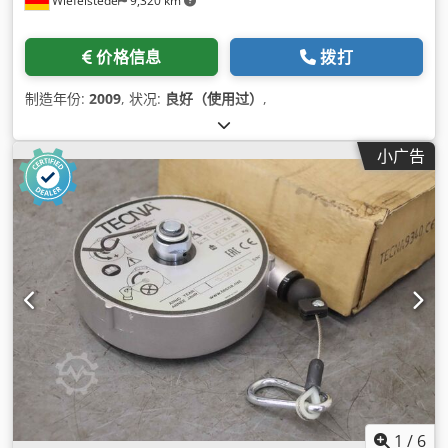
Wiefelstede
9,320 km
价格信息
拨打
制造年份:
2009
, 状况:
良好（使用过）
,
小广告
1
/
6