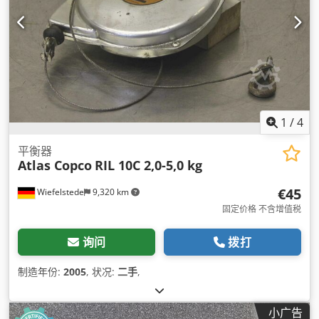
1
/
4
平衡器
Atlas Copco
RIL 10C 2,0-5,0 kg
€45
Wiefelstede
9,320 km
固定价格 不含增值税
询问
拨打
制造年份:
2005
, 状况:
二手
,
小广告