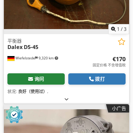
1
/
3
平衡器
Dalex
D5-45
€170
Wiefelstede
9,320 km
固定价格 不含增值税
询问
拨打
状况:
良好（使用过）
,
小广告