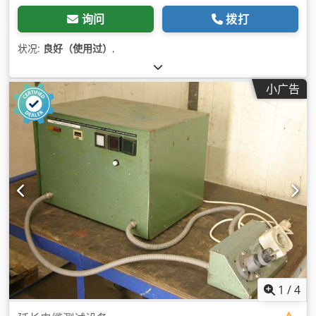
询问
拨打
状况:
良好（使用过）
,
小广告
1
/
4