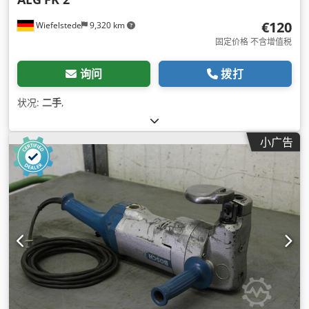
€120
Wiefelstede
9,320 km
固定价格 不含增值税
询问
拨打
状况:
二手
,
小广告