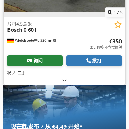
1
/
5
片机4.5毫米
Bosch
0 601
€350
Wiefelstede
9,320 km
固定价格 不含增值税
询问
拨打
状况:
二手
,
现在起发布，从 €4.49 开始
*