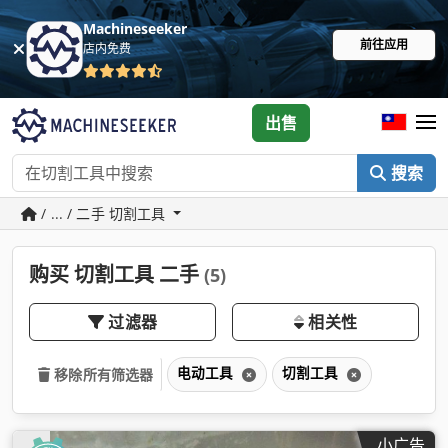
Machineseeker
前往应用
店内免费
出售
搜索
/ ... / 二手 切割工具
购买 切割工具 二手
(5)
过滤器
相关性
电动工具
切割工具
移除所有筛选器
小广告