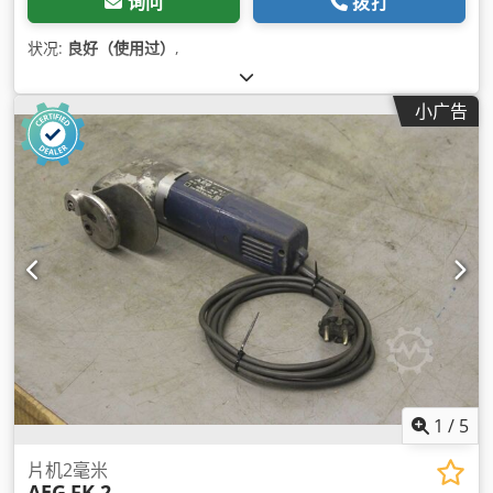
询问
拨打
状况:
良好（使用过）
,
小广告
1
/
5
片机2毫米
AEG
FK 2