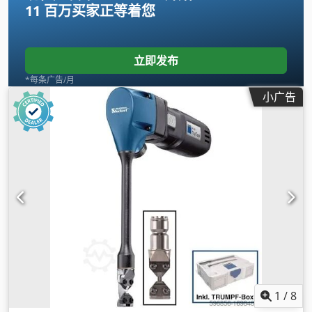
11 百万买家
正等着您
立即发布
*每条广告/月
小广告
1
/
8