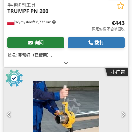
手持切割工具
TRUMPF
PN 200
€443
Wymysłów
8,775 km
固定价格 不含增值税
询问
拨打
状况:
非常好（已使用）
,
小广告