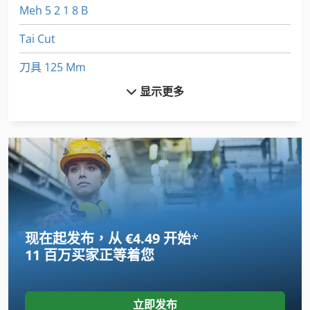
Meh 5 2 1 8 B
Tai Cut
刀具 125 Mm
显示更多
切削 工具
切割机
刹车
备份 Nh C00 50A U 35 A U 32 A
履带挖掘机
现在起发布，从 €4.49 开始
*
工具 车
11 百万买家
正等着您
挖掘装载机
提取
立即发布