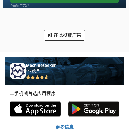
断头台剪
*每条广告/月
机械 剪 板 机
板剪
在此投放广告
焊接车削装置
购物 车
车削 刀具
Machineseeker
店内免费
车削工具
车削装置
二手机械首选应用程序！
车间 设备
轮式挖掘机
辊式破碎机
更多信息