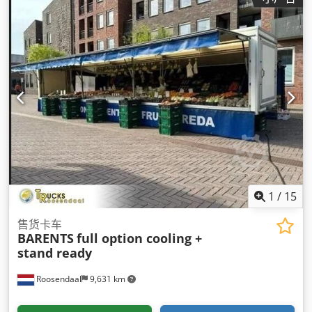
1
/
15
售货卡车
BARENTS
full option cooling +
stand ready
Roosendaal
9,631 km