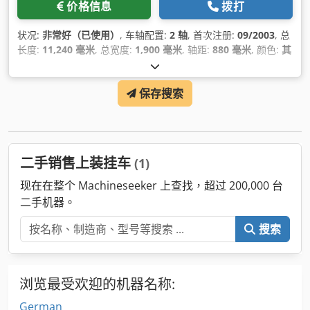
价格信息
拨打
状况:
非常好（已使用）
, 车轴配置:
2 轴
, 首次注册:
09/2003
, 总
长度:
11,240 毫米
, 总宽度:
1,900 毫米
, 轴距:
880 毫米
, 颜色:
其
他
, 制造年份:
2003
,
保存搜索
二手销售上装挂车
(1)
现在在整个 Machineseeker 上查找，超过 200,000 台
二手机器。
搜索
浏览最受欢迎的机器名称:
German