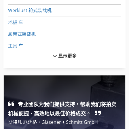
Werklust 轮式装载机
地板 车
履带式装载机
工具 车
显示更多
托盘 货架
托盘货架
机械 车床
洗车
专业团队为我们提供支持，帮助我们将拍卖
货架 货架
机械便捷、高效地以最佳价格成交。
货车
斯特凡·厄廷格，Gläsener + Schmitt GmbH
购物 车