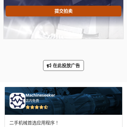
车削装置
提交拍卖
车轮
车载 平台
车间 设备
车间起重机
在此投放广告
轮式装载机
运行 Rails
运输
Machineseeker
店内免费
运输 带
运输 车
二手机械首选应用程序！
销售柜台