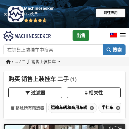
Machineseeker
前往应用
店内免费
出售
搜索
/ ... / 二手 销售上装挂车
购买 销售上装挂车 二手
(1)
过滤器
相关性
运输车辆和商用车辆
半挂车
移除所有筛选器
小广告