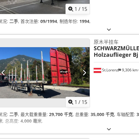
1
/
15
状况:
二手
, 首次注册:
09/1994
, 制造年份:
1994
,
原木半挂车
SCHWARZMÜLL
Holzauflieger Bj
St.Lorenz
9,306 km
1
/
15
状况:
二手
, 最大载重重量:
29,700 千克
, 总重量:
35,000 千克
, 车轴配置:
米
, 总高度:
4,000 毫米
,