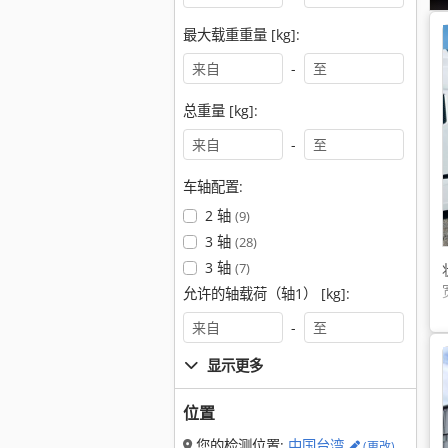
最大载重重量 [kg]:
-
总重量 [kg]:
-
车轴配置:
2 轴
(9)
3 轴
(28)
3 轴
(7)
允许的轴载荷（轴1） [kg]:
-
显示更多
位置
您的检测位置:
中国台湾
(更改)