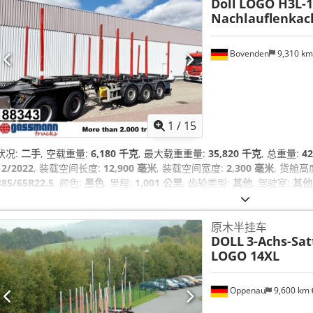
Doll
LOGO H3L-14
Nachlauflenkac
Bovenden
9,310 k
1
/
15
状况:
二手
, 空载重量:
6,180 千克
, 最大载重重量:
35,820 千克
, 总重量:
4
12/2022
, 装载空间长度:
12,900 毫米
, 装载空间宽度:
2,300 毫米
, 货舱高
385/65R22.5
, 颜色:
黑色
, 里程:
1,001 公里
, 齿轮类型:
其他
, 驾驶室:
其他
原木半挂车
DOLL
3-Achs-Sat
LOGO 14XL
Oppenau
9,600 km