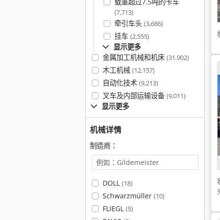
载重超过7.5吨的卡车
(7,713)
牵引车头
(3,686)
挂车
(2,555)
显示更多
金属加工机械和机床
(31,902)
木工机械
(12,157)
自动化技术
(9,213)
叉车及内部运输设备
(9,011)
显示更多
机械详情
制造商：
DOLL
(18)
Schwarzmüller
(10)
FLIEGL
(5)