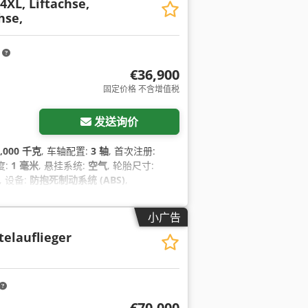
XL, Liftachse,
hse,
m
€36,900
固定价格 不含增值税
发送询价
2,000 千克
, 车轴配置:
3 轴
, 首次注册:
度:
1 毫米
, 悬挂系统:
空气
, 轮胎尺寸:
, 设备:
防抱死制动系统 (ABS)
,
小广告
telauflieger
€70,000