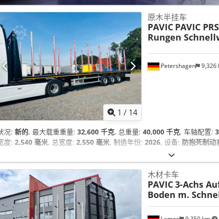
原木半挂车
PAVIC
PAVIC PRS
Rungen Schnell
Petershagen
9,326
1
/
14
状况:
新的
, 最大载重重量:
32,600 千克
, 总重量:
40,000 千克
, 车轴配置:
宽度:
2,540 毫米
, 总宽度:
2,550 毫米
, 制造年份:
2026
, 设备:
防抱死制动系统
木材卡车
PAVIC
3-Achs Auf
Boden m. Schne
Lemgo
9,350 km