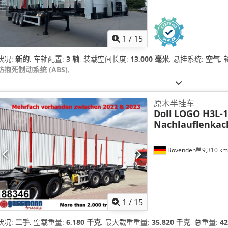
1
/
15
状况:
新的
, 车轴配置:
3 轴
, 装载空间长度:
13,000 毫米
, 悬挂系统:
空气
,
防抱死制动系统 (ABS)
,
原木半挂车
Doll
LOGO H3L-14
Nachlauflenkac
Bovenden
9,310 k
1
/
15
状况:
二手
, 空载重量:
6,180 千克
, 最大载重重量:
35,820 千克
, 总重量:
4