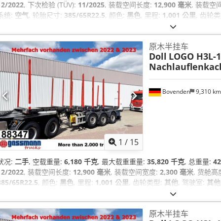
12/2022
, 下次检验 (TÜV):
11/2025
, 装载空间长度:
12,900 毫米
, 装载空
系统:
空气
, 轮胎尺寸:
385/65R22.5
, 颜色:
黑色
, 里程:
1,001 公里
, 齿轮
系统 (ABS)
,
原木半挂车
Doll
LOGO H3L-14
Nachlauflenkac
Bovenden
9,310 k
1
/
15
状况:
二手
, 空载重量:
6,180 千克
, 最大载重重量:
35,820 千克
, 总重量:
4
12/2022
, 装载空间长度:
12,900 毫米
, 装载空间宽度:
2,300 毫米
, 货舱高
385/65R22.5
, 颜色:
黑色
, 里程:
1,001 公里
, 齿轮类型:
其他
, 驾驶室:
其他
原木半挂车