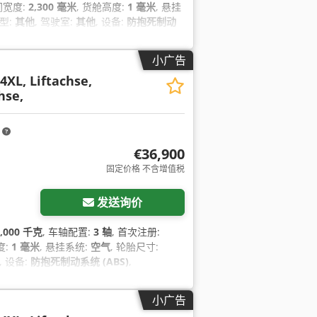
间宽度:
2,300 毫米
, 货舱高度:
1 毫米
, 悬挂
类型:
其他
, 驾驶室:
其他
, 设备:
防抱死制动
小广告
XL, Liftachse,
hse,
m
€36,900
固定价格 不含增值税
发送询价
2,000 千克
, 车轴配置:
3 轴
, 首次注册:
度:
1 毫米
, 悬挂系统:
空气
, 轮胎尺寸:
, 设备:
防抱死制动系统 (ABS)
,
小广告