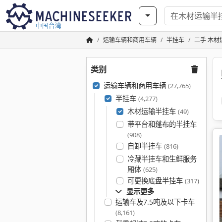
中国台湾
运输车辆和商用车辆
半挂车
二手 木材
类别
运输车辆和商用车辆
(27,765)
半挂车
(4,277)
木材运输半挂车
(49)
带平台和蓬布的半挂车
(908)
自卸半挂车
(816)
冷藏半挂车和生鲜服务
厢体
(625)
可更换底盘半挂车
(317)
显示更多
运输车及7.5吨及以下卡车
(8,161)