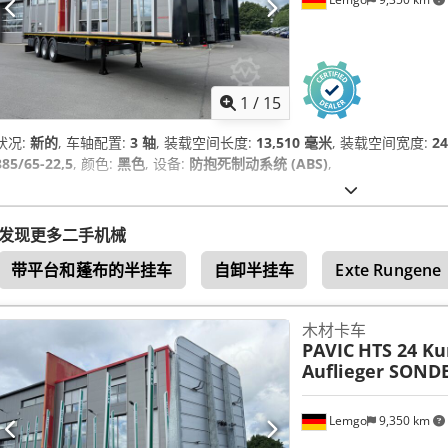
1
/
15
状况:
新的
, 车轴配置:
3 轴
, 装载空间长度:
13,510 毫米
, 装载空间宽度:
2
385/65-22,5
, 颜色:
黑色
, 设备:
防抱死制动系统 (ABS)
,
发现更多二手机械
带平台和蓬布的半挂车
自卸半挂车
Exte Rungene
木材卡车
PAVIC
HTS 24 Ku
Auflieger SONDE
Lemgo
9,350 km