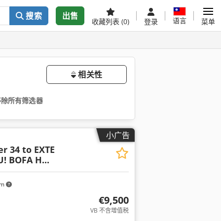
搜索
出售
语言
收藏列表
(0)
登录
菜单
相关性
移除所有筛选器
小广告
er 34 to EXTE
! BOFA H...
km
€9,500
VB 不含增值税