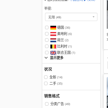
半径:
无限
(49)
德国
(36)
奥地利
(6)
荷兰
(2)
比利时
(1)
联合王国
(1)
显示更多
Grimme Gl 34 T
Rohr
To H
平板 拖车
状况
全新
(14)
二手
(35)
销售格式
分类广告
(49)