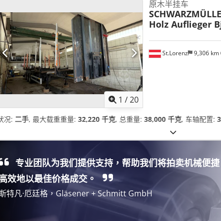
原木半挂车
SCHWARZMÜLL
Holz Auflieger B
St.Lorenz
9,306 km
1
/
20
状况:
二手
, 最大载重重量:
32,220 千克
, 总重量:
38,000 千克
, 车轴配置:
专业团队为我们提供支持，帮助我们将拍卖机械便捷
高效地以最佳价格成交。
斯特凡·厄廷格，Gläsener + Schmitt GmbH